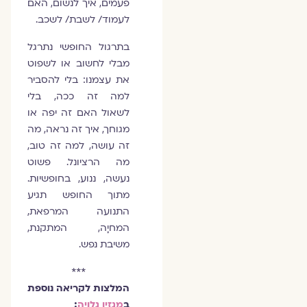
פעמים, איך לנשום, האם
לעמוד/ לשבת/ לשכב.
בתרגול החופשי נתרגל
מבלי לחשוב או לשפוט
את עצמנו: בלי להסביר
למה זה ככה, בלי
לשאול האם זה יפה או
מגוחך, איך זה נראה, מה
זה עושה, למה זה טוב,
מה הרציונל. פשוט
נעשה, ננוע, בחופשיות.
מתוך החופש תגיע
התנועה המרפאת,
המחיָה, המתקנת,
משיבת נפש.
***
המלצות לקריאה נוספת
ב
מגזין גלויה
: