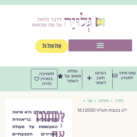
וג
וכן
תפריט
הַכֹּל מִכֹּל כֹּל
שלחו
שו מינוי
הציעו
לתמיכה
משוב על
למגזין
תוכן
במגזין
האתר
לאתר
גלויה
גלויה
מיניות
גוף
י"ט בטבת תש"ף 16.1.2020
לשחרר
שיטת פאולה היא שיטה
גילי
להתעמלות בריאותית
כ״ץ
המבוססת על פעולת
את
השרירים הטבעתיים