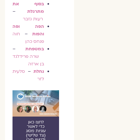
בסוף את
מתרגלת
–
רעות גזבר
הפה ופה
והפות
–
חוה
פנחס כהן
במטפחת
–
שרה פרידלנד
בן ארזה
גחלת
–
סלעית
לזר
לחצו כאן
כדי לאשר
עוגיות מסוג
{צד שלישי}
ולטעון תוכן