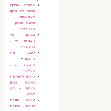
בחזרה אלייך:
שיבה אל הגוף
באמצעות
שיטת שרמן
–
מירב שרמן
בבואך אל
הקודש
–
שירה
ברונשטיין
לכבד את
הרצפה
–
הרבנית שרה
סגל-כץ
טיפים להפחתת
כאבים בזמן
הווסת
–
סיון
דרשן
אישה חוזרת
לגופהּ: השבת