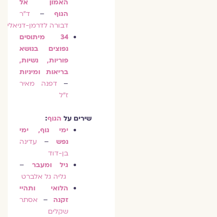
האמון אל
הגוף
–
ד"ר
דבור
ה
לדרמן-דניאלי
34 מיתוסים
נפוצים בנושא
פוריות, נשיות,
בריאות ומיניות
–
דפנה מאיר
ז"ל
שירים על
הגוף
:
ימי גוף, ימי
נפש
–
עדינה
בן-דוד
גיל ומעבר
–
גליה גל אלברט
הלואי ותהיי
זקנה
–
אסתר
שקלים