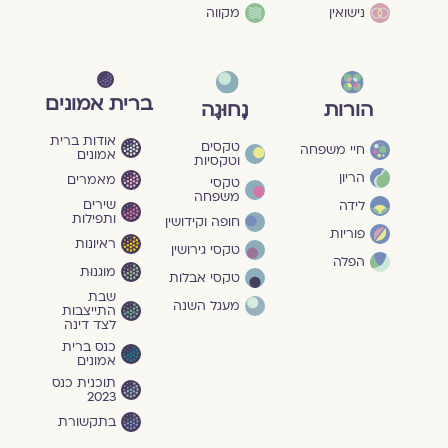
נישואין
מקווה
ברית אמונים
הורות
נָחוּגָה
אודות ברית
טקסים
חיי משפחה
אמונים
וטקסיות
הריון
מאמרים
טקסי
משפחה
שירים
לידה
ותפילות
חופה וקידושין
פוריות
ראיונות
טקסי גירושין
הפלה
מוגנוּת
טקסי אבלות
שבת
מעגל השנה
התייצבות
לצד דינה
כנס ברית
אמונים
תוכנית כנס
2023
בתקשורת