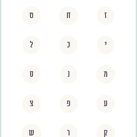
ז
ח
ט
י
כ
ל
מ
נ
ס
ע
פ
צ
ק
ר
ש