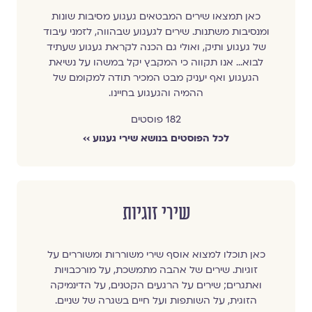
כאן תמצאו שירים המבטאים געגוע מסיבות שונות
ומנסיבות משתנות. שירים לגעגוע שבהווה, לזמני עיבוד
של געגוע ותיק, ואולי גם הכנה לקראת געגוע שעתיד
לבוא… אנו תקווה כי המקבץ יקל במשהו על נשיאת
הגעגוע ואף יעניק מבט המכיר תודה למקומם של
ההמיה והגעגוע בחיינו.
182 פוסטים
לכל הפוסטים בנושא שירי געגוע ››
שירי זוגיות
כאן תוכלו למצוא אוסף שירי משוררות ומשוררים על
זוגיות. שירים של אהבה מתמשכת, על מורכבויות
ואתגרים; שירים על הרגעים הקטנים, על הדינמיקה
הזוגית, על השותפות ועל חיים בשגרה של שניים.