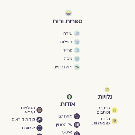
ספרות ורוח
שירה
תפילות
פרוזה
מסה
גלוית עיניים
גלויות
אודות
המלצות
כותבות
קריאה
וכותבים
גלוית לב
גלויות
קולות קוראים
מתארחות
על המגזין
אירועים
Gluya