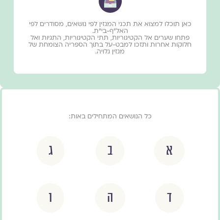
כאן תוכלו למצוא את תכני המגזין לפי נושאים, מסודרים לפי
האל״ף-בי״ת.
פתחו שערים אל הקטיגוריות, תתי הקטיגוריות, התגיות ואל
חלוקות אחרות ותזכו למבט-על בתוך הספריה הצומחת של
מגזין גלויה.
כל הנושאים המתחילים באות:
א
ב
ג
ד
ה
ו