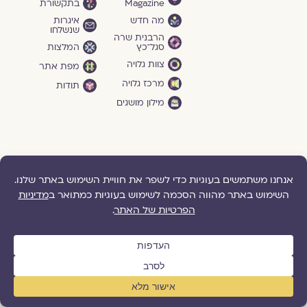
Magazine
בתקשורת
מה חדש
איגרות
שנשלחו
הרבנית שרה
סגל־כץ
המלצות
צוות גלויה
מפת אתר
מרכז גלויה
תודות
מילון מושגים
הדרכות
תהיו בקשר
גלויה ברשת
והרצאות
גלויה
דברו איתנו
בפייסבוק
לקראת
הצטרפו אלינו
כלולות
גלויה ביוטיוב
תמכו בנו
חיי הרווקות
הציעו לנו תוכן
חיי הנישואים
שלחו לנו
לימוד וכתיבה
משוב
הרצאות
ושיעורים