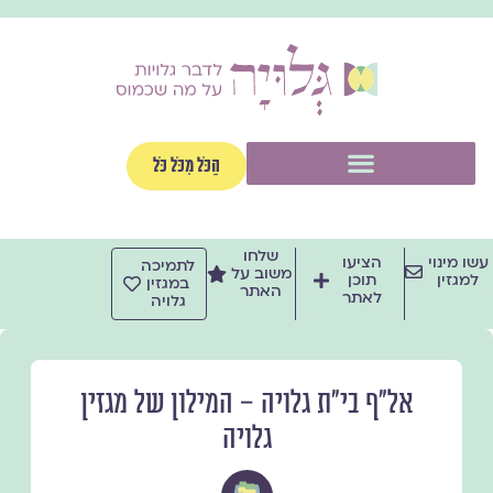
ילוג
תוכן
תפריט
הַכֹּל מִכֹּל כֹּל
שלחו
עשו מינוי
הציעו
לתמיכה
משוב על
למגזין
תוכן
במגזין
האתר
לאתר
גלויה
אל״ף בי״ת גלויה – המילון של מגזין
גלויה