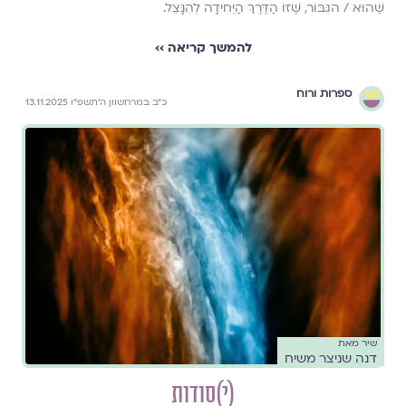
שֶׁהוּא / הגִּבּוֹר, שֶׁזּוֹ הַדֶּרֶךְ הַיְּחִידָה לְהִנָּצֵל.
להמשך קריאה ››
ספרות ורוח
כ״ב במרחשוון ה׳תשפ״ו 13.11.2025
שיר מאת
דנה שניצר משיח
(י)סודות