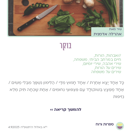
שיר מאת
אהרלה אדמנית
בוקר
//
אבהות
,
הורות
,
חיים במרחב הביתי
,
משפחה
,
שירי אהבה
,
שירי יומיום
,
שירים על הורות
,
שירים על משפחה
כָּל אֶחָד יָצָא אַחֶרֶת / אֶחָד חָמוּץ מִדַּי / הַלִּימוֹן נִשְׁפַּךְ מִבְּלִי מֵשִׂים /
אֶחָד מֻפְצָץ בְּשׁוֹקוֹלָד עִם פִּצְפּוּצֵי נִחוּמִים / אַחַת שָׁכְחָה תִּיק מְלֵא
נְזִיפוֹת
להמשך קריאה ››
ספרות ורוח
י״א באלול ה׳תשפ״ה 4.9.2025