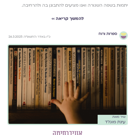
יתמות בשפה השגורה ואנו מציעים להתבונן בה ולהרחיבה.
להמשך קריאה ››
ספרות ורוח
כ״ו באדר ה׳תשפ״ה 26.3.2025
שיר מאת
עינת מוגלד
אוניברסיטה