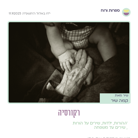
ספרות ורוח
י״ח באלול ה׳תשפ״ה 11.9.2025
שיר מאת
קמה שיר
רקורסיה
//
הורות
,
ילדוּת
,
שירים על הורות
,
שירים על משפחה