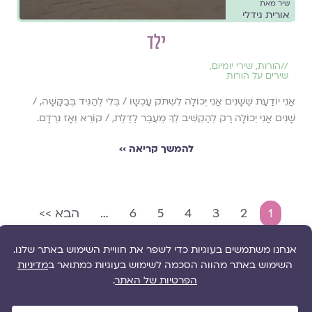
שיר מאת
אורית גידלי
ילד
//
הורות
,
שירי יומיום
,
שירים על הורות
אֲנִי יוֹדַעַת שֶׁשָּׁנִים אֲנִי יְכוֹלָה לִשְׁתֹּק עַכְשָׁו / בְּלִי לְהַגִּיד בְּבַקָּשָׁה, /
שָׁנִים אֲנִי יְכוֹלָה רַק לְהַקְשִׁיב לְךָ מֵעֵבֶר לַדֶּלֶת, / קוֹרֵא וְאָז נִרְדָּם.
להמשך קריאה ››
1
2
3
4
5
6
…
הבא >>
גלו עוד תכנים:
Search