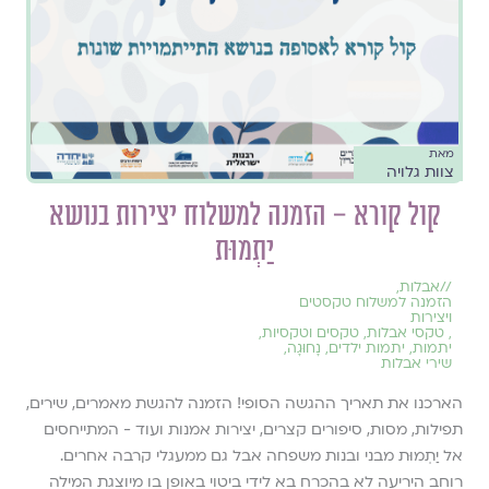
מאת
צוות גלויה
קול קורא – הזמנה למשלוח יצירות בנושא
יַתְמוּת
//
אבלות
,
הזמנה למשלוח טקסטים
ויצירות
,
טקסי אבלות
,
טקסים וטקסיות
,
יתמות
,
יתמות ילדים
,
נָחוּגָה
,
שירי אבלות
הארכנו את תאריך ההגשה הסופי! הזמנה להגשת מאמרים, שירים,
תפילות, מסות, סיפורים קצרים, יצירות אמנות ועוד - המתייחסים
אל יַתְמוּת מבני ובנות משפחה אבל גם ממעגלי קרבה אחרים.
רוחב היריעה לא בהכרח בא לידי ביטוי באופן בו מיוצגת המילה