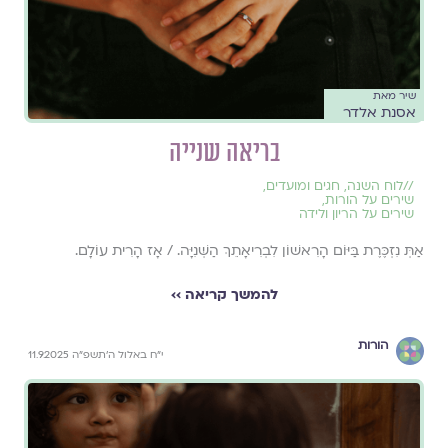
שיר מאת
אסנת אלדר
בריאה שנייה
//
לוח השנה, חגים ומועדים
,
שירים על הורות
,
שירים על הריון ולידה
אַתְּ נִזְכֶּרֶת בַּיּוֹם הָרִאשׁוֹן לִבְרִיאָתֵךְ הַשְּׁנִיָּה. / אָז הָרִית עוֹלָם.
להמשך קריאה ››
הורות
י״ח באלול ה׳תשפ״ה 11.9.2025