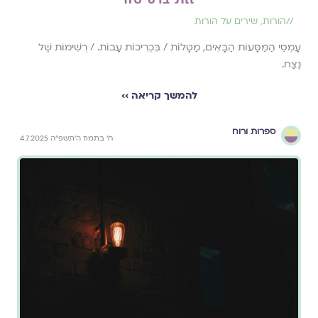
//
הורות
,
שירים על הורות
עָמְסֵי הַמַּסָּעוֹת הַבָּאִים, מַטָּלוֹת / בִּכְרִיכוֹת עָבוֹת. / רְשִׁימוֹת שֶׁל
נֶצַח.
להמשך קריאה ››
ספרות ורוח
ח׳ בתמוז ה׳תשפ״ה 4.7.2025