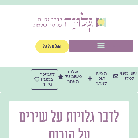
ילוג
תוכן
תפריט
הַכֹּל מִכֹּל כֹּל
שלחו
עשו מינוי
הציעו
לתמיכה
משוב על
למגזין
תוכן
במגזין
האתר
לאתר
גלויה
לדבר גלויות על שירים
על הורות