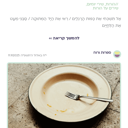
//
הורות
,
שירי יומיום
,
שירים על הורות
אַל תִּשְׁכְּחִי אֶת כַּפּוֹת הָרַגְלַיִם / רְאִי אֶת הַיָּד הַמְּתוּקָה / סַבְּנִי מְעַט
אֶת הַלְּחָיַיִם
להמשך קריאה ››
ספרות ורוח
י״ח באלול ה׳תשפ״ה 11.9.2025