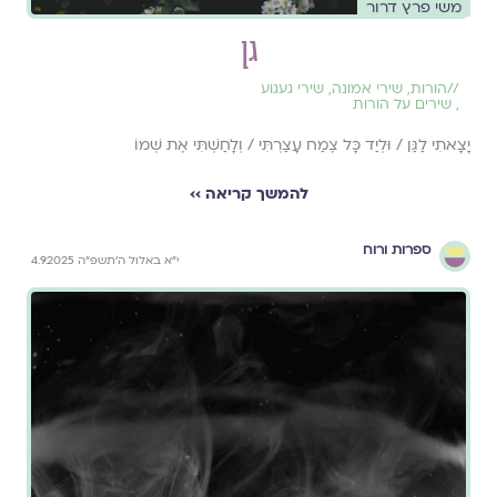
משי פרץ דרור
גן
//
הורות
,
שירי אמונה
,
שירי געגוע
,
שירים על הורות
יָצָאתִי לַגַּן / וּלְיַד כָּל צֶמַח עָצַרְתִּי / וְלָחַשְׁתִּי אֶת שְׁמוֹ
להמשך קריאה ››
ספרות ורוח
י״א באלול ה׳תשפ״ה 4.9.2025