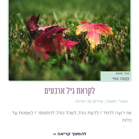
שיר מאת
קמה שיר
לקראת גיל ארבעים
//
שירי משבר
,
שירים על הורות
אֲנִי רוֹצָה לִלְמֹד / לָדַעַת הַכֹּל, לֶאֱכֹל הַכֹּל, לְהִתְמַסֵּר / לָאָמָּנוּת עַד
כְּלוֹת
להמשך קריאה ››