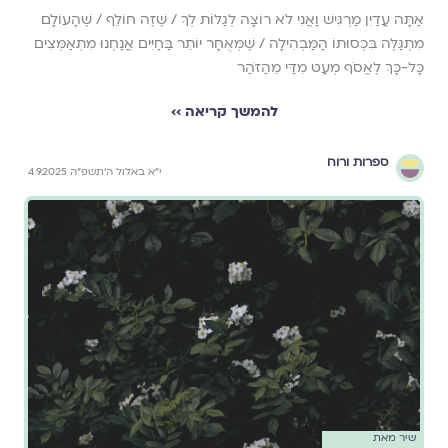
אַתָּה עֲדַיִן מַרְגִּישׁ וַאֲנִי לֹא רוֹצָה לְגַלּוֹת לְךָ / שֶׁזֶּה חוֹלֵף / שֶׁהָעוֹלָם
מִתְגַּלֶּה בִּכְסוּתוֹ הַמַּבְהִילָה / שֶׁמְּאֻחָר יוֹתֵר בַּחַיִּים אֲנַחְנוּ מִתְאַמְּצִים
כָּל-כָּךְ לֶאֱסֹף מְעַט מִדַּי מֵהַזֹּהַר
להמשך קריאה ››
ספרות ורוח
י״א באלול ה׳תשפ״ה 4.9.2025
שיר מאת