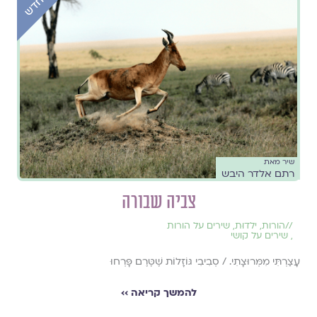
שיר מאת
רתם אלדר היבש
צביה שבורה
//
הורות
,
ילדוּת
,
שירים על הורות
,
שירים על קושי
עָצַרְתִּי מִמְּרוּצָתִי. / סְבִיבִי גּוֹזָלוֹת שֶׁטֶּרֶם פָּרְחוּ
להמשך קריאה ››