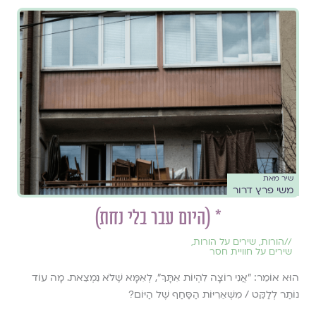
שיר מאת
משי פרץ דרור
* (היום עבר בלי נחת)
//
הורות
,
שירים על הורות
,
שירים על חוויית חסר
הוּא אוֹמֵר: "אֲנִי רוֹצָה לִהְיוֹת אִתָּךְ", לְאִמָּא שֶׁלֹּא נִמְצֵאת. מָה עוֹד
נוֹתַר לְלַקֵּט / מִשְּׁאֵרִיּוֹת הַסַּחַף שֶׁל הַיּוֹם?