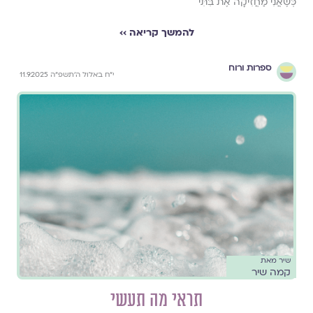
כְּשֶׁאֲנִי מַחֲזִיקָה אֶת בִּתִּי
להמשך קריאה ››
ספרות ורוח
י״ח באלול ה׳תשפ״ה 11.9.2025
שיר מאת
קמה שיר
תראי מה תעשי