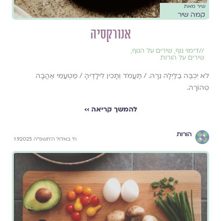
שיר מאת
קמה שיר
אנורקסיה
//
דימוי גוף
,
שירים על הגוף
,
שירים על הורות
לֹא יִכְבֶּה בַלַּיְלָה נֵרָהּ. / תַּעֲמֹד וְתָכִין לִילָדֶיהָ / מַטְעַמֵּי אַהֲבָה
טְהוֹרָה.
להמשך קריאה ››
הורות
ח׳ באלול ה׳תשפ״ה 1.9.2025