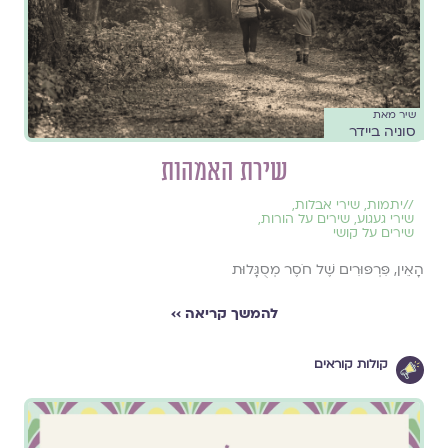
שיר מאת
סוניה ביידר
שירת האמהות
//
יתמות
,
שירי אבלות
,
שירי געגוע
,
שירים על הורות
,
שירים על קושי
הָאֵין, פִּרְפּוּרִים שֶׁל חֹסֶר מְסֻגָּלוּת
להמשך קריאה ››
קולות קוראים