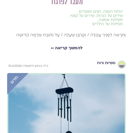
מעבר לפרגוד
//
לוח השנה, חגים ומועדים
,
שירים על הורות
,
שירים על קושי
,
תפילות אמונה
,
תפילות על הילדים
וְתֵרָאֶה לְפָנֶיךָ עֲקֵדָה / וְקָרְבָּן שֶׁעָלָה / עַל מִזְבַּח אֲדָמָה קְדוֹשָׁה
להמשך קריאה ››
ספרות ורוח
כ״ה בניסן ה׳תשפ״ו 12.4.2026