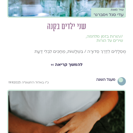
שיר מאת
עדי סגל ויסברגר
שני ילדים בקנה
//
הורות בזמן מלחמה
,
שירים על הורות
מֻסְלָלִים לְדֶרֶךְ סְדוּרָה / בִּשְׁלָשׁוֹת, מְחַכִּים לִבְלִי דַּעַת
להמשך קריאה ››
מעגל השנה
כ״ו באלול ה׳תשפ״ה 19.9.2025