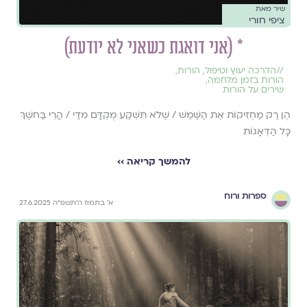
שיר מאת
ציפי חורי
* (אני דואגת כשאני לא יודעת)
//
הדרכה יעוץ וטיפול
,
הורות
,
הורות בזמן מלחמה
,
שירים על הורות
הֵן רַק מַחְזִיקוֹת אֶת הַשֶּׁמֶשׁ / שֶׁלֹּא תִּשְׁקַע מֻקְדָּם מִדַּי / הֲרֵי בַּחשֶׁךְ
כָּל הַדְּאָגוֹת
להמשך קריאה ››
ספרות ורוח
א׳ בתמוז ה׳תשפ״ה 27.6.2025