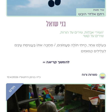
שיר מאת
רתם אלדר היבש
בני שואל
//
שירי אבלות
,
שירים על הורות
,
שירים על קושי
בְּעוֹלָם אַחֵר, הָיִיתִי תּוֹלָה פַּעֲמוֹנִים, / מְחַכָּה אִתּוֹ בַּעֲצִימַת עֵינַיִם
לִצְלִילִים קְסוּמִים
להמשך קריאה ››
ספרות ורוח
כ״ה בניסן ה׳תשפ״ו 12.4.2026