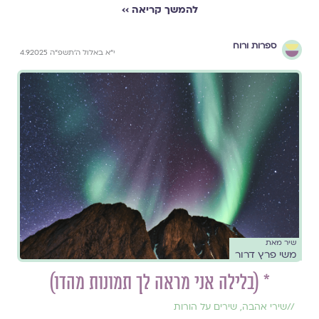
להמשך קריאה ››
ספרות ורוח
י״א באלול ה׳תשפ״ה 4.9.2025
שיר מאת
משי פרץ דרור
* (בלילה אני מראה לך תמונות מהדו)
//
שירי אהבה
,
שירים על הורות