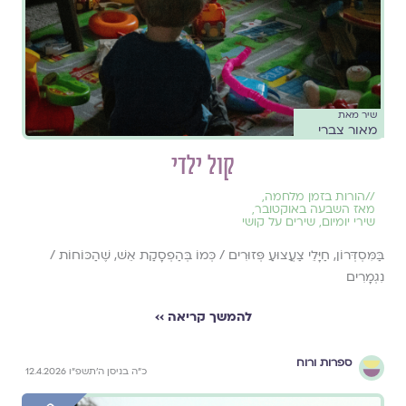
שיר מאת
מאור צברי
קול ילדי
//
הורות בזמן מלחמה
,
מאז השבעה באוקטובר
,
שירי יומיום
,
שירים על קושי
בַּמִּסְדְּרוֹן, חַיָּלֵי צַעֲצוּעַ פְּזוּרִים / כְּמוֹ בְּהַפְסָקַת אֵשׁ, שֶׁהַכּוֹחוֹת /
נִגְמָרִים
להמשך קריאה ››
ספרות ורוח
כ״ה בניסן ה׳תשפ״ו 12.4.2026