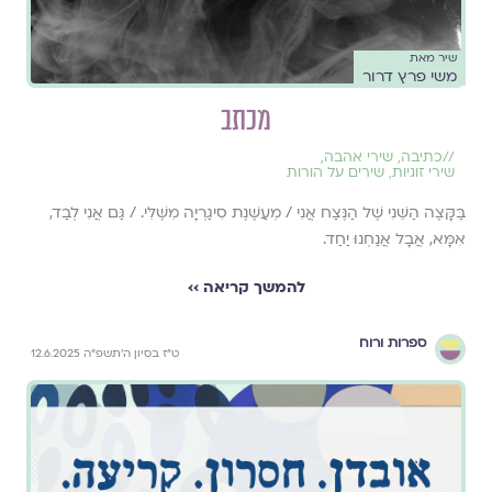
שיר מאת
משי פרץ דרור
מכתב
//
כתיבה
,
שירי אהבה
,
שירי זוגיות
,
שירים על הורות
בַּקָּצֶה הַשֵּׁנִי שֶׁל הַנֶּצַח אֲנִי / מְעַשֶּׁנֶת סִיגַרְיָה מִשֶּׁלִּי. / גַּם אֲנִי לְבַד,
אִמָּא, אֲבָל אֲנַחְנוּ יַחַד.
להמשך קריאה ››
ספרות ורוח
ט״ז בסיון ה׳תשפ״ה 12.6.2025