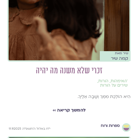
שיר מאת
קמה שיר
זכרי שלא משנה מה יהיה
//
אימהות
,
הורות
,
שירים על הורות
הִיא הוֹלֶכֶת מִמֵּךְ וְשָׁבָה אֵלַיִךְ.
להמשך קריאה ››
ספרות ורוח
י״ח באלול ה׳תשפ״ה 11.9.2025