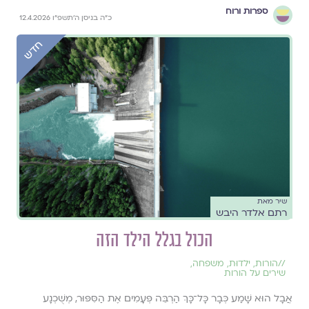
ספרות ורוח
כ״ה בניסן ה׳תשפ״ו 12.4.2026
שיר מאת
רתם אלדר היבש
הכול בגלל הילד הזה
//
הורות
,
ילדוּת
,
משפחה
,
שירים על הורות
אֲבָל הוּא שָׁמַע כְּבָר כָּל־כָּךְ הַרְבֵּה פְּעָמִים אֶת הַסִּפּוּר, מְשֻׁכְנָע