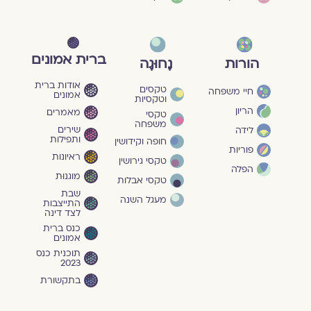
ברית אמונים
הורות
נָחוּגָה
אודות ברית
טקסים
חיי משפחה
אמונים
וטקסיות
הריון
מאמרים
טקסי
משפחה
שירים
לידה
ותפילות
חופה וקידושין
פוריות
ראיונות
טקסי גירושין
הפלה
מוגנוּת
טקסי אבלות
שבת
מעגל השנה
התייצבות
לצד דינה
כנס ברית
אמונים
תוכנית כנס
2023
בתקשורת