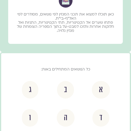
כאן תוכלו למצוא את תכני המגזין לפי נושאים, מסודרים לפי
האל״ף-בי״ת.
פתחו שערים אל הקטיגוריות, תתי הקטיגוריות, התגיות ואל
חלוקות אחרות ותזכו למבט-על בתוך הספריה הצומחת של
מגזין גלויה.
כל הנושאים המתחילים באות:
א
ב
ג
ד
ה
ו