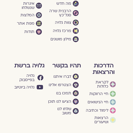
מה חדש
איגרות
שנשלחו
הרבנית שרה
סגל־כץ
המלצות
צוות גלויה
מפת אתר
מרכז גלויה
תודות
מילון מושגים
הדרכות
תהיו בקשר
גלויה ברשת
והרצאות
גלויה
דברו איתנו
בפייסבוק
לקראת
הצטרפו אלינו
כלולות
גלויה ביוטיוב
תמכו בנו
חיי הרווקות
הציעו לנו תוכן
חיי הנישואים
שלחו לנו
לימוד וכתיבה
משוב
הרצאות
ושיעורים