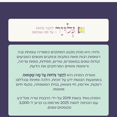
גלויה היא מגזין מקוון המתקיים כספריה צומחת ובה
רשומות רבות מאת כותבות וכותבים מגוונים המביעים
קולות שונים במאמרים, שירים, תפילות, מסות פרוזה,
וראיונות אישיים המרחיבים את הדעת.
מטרת המגזין היא
לְדַבֵּר גְּלוּיוֹת עַל מָה שֶׁכָּמוּס
,
באמצעות הנגשת ידע על זוגיות, הלכה ומיניות ובכללם:
רווקות, אירוסין, חיי נישואין, בניית המשפחה, טקסי חיים
ומוגנוּת.
המגזין נוסד בשנת 2019 על-ידי הרבנית שרה סגל־כץ.
עם הכניסה לשנת 2025 פורסמו בו קרוב ל-3,000
טקסטים שונים.