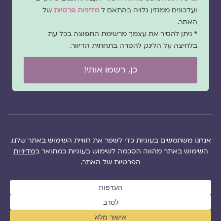
הסכמה
ועדכונים ממגזין גלויה בהתאם ל
מדיניות פרטיות
של
האתר.
* ניתן להסיר את עצמך מרשימת התפוצה בכל עת
בלחיצה על הלינק להסרה בתחתית הדיוור.
כן, רשמו אותי!
© 2026 כל
במקרה
הוקם ב ❤ על ידי –
הזכויות של מגזין
של
לימונדה 2.0
| מיתוג:
מפת אתר
|
גלויה שמורות
שגגה
סטודיו נופר דסקל
תקנון אתר
|
למרכז "גלויה"
אנא
(2019), פיתוח מיתוג:
מדיניות פרטיות
|
ושרה סגל־כץ אלא
צרו
שרה סגל־כץ
ו
לימונדה
הציעו תוכן
אם צויין אחרת |
עימנו
2.0
(2020-2026)
לאתר
|
משבו
קשר
אותנו
|
תמכו בנו