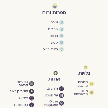
ספרות ורוח
שירה
תפילות
פרוזה
מסה
גלוית עיניים
גלויות
אודות
המלצות
כותבות
קריאה
וכותבים
גלוית לב
גלויות
קולות קוראים
מתארחות
על המגזין
אירועים
Gluya
Magazine
בתקשורת