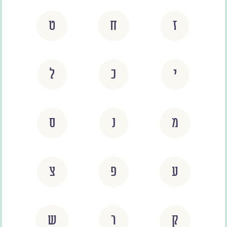
ז
ח
ט
י
כ
ל
מ
נ
ס
ע
פ
צ
ק
ר
ש