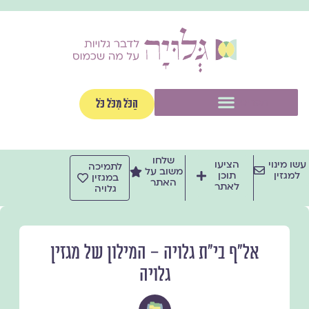
ילוג
תוכן
תפריט
הַכֹּל מִכֹּל כֹּל
שלחו
עשו מינוי
הציעו
לתמיכה
משוב על
למגזין
תוכן
במגזין
האתר
לאתר
גלויה
אל״ף בי״ת גלויה – המילון של מגזין
גלויה