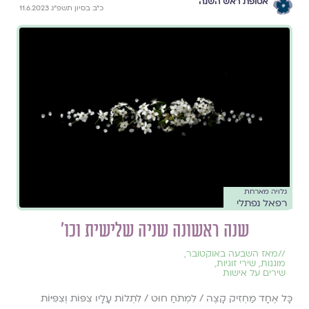
אסופת ראש השנה
כ״ב בסיון תשפ״ג 11.6.2023
גלויה מארחת
רפאל נפתלי
שנה ראשונה שניה שלישית וכו'
//
מאז השבעה באוקטובר
,
מוגנות
,
שירי זוגיות
,
שירים על אישות
כָּל אֶחָד מַחְזִיק קָצֶה / לִמְתֹּחַ חוּט / לִתְלוֹת עָלָיו צִפּוֹת וְצִפִּיּוֹת