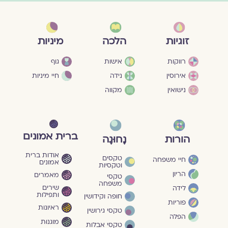
מיניות
זוגיות
הלכה
גוף
רווקות
אישות
חיי מיניות
אירוסין
נידה
נישואין
מקווה
ברית אמונים
הורות
נָחוּגָה
אודות ברית
טקסים
חיי משפחה
אמונים
וטקסיות
הריון
מאמרים
טקסי
משפחה
שירים
לידה
ותפילות
חופה וקידושין
פוריות
ראיונות
טקסי גירושין
הפלה
מוגנוּת
טקסי אבלות