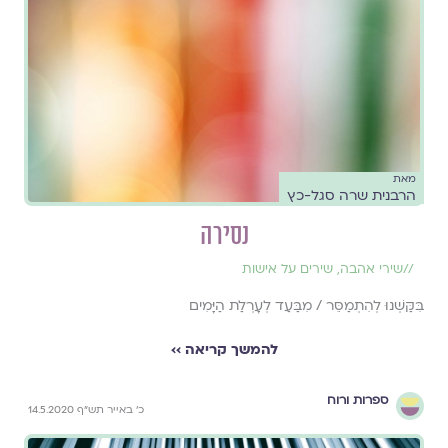
מאת
הרבנית שרה סגל-כץ
נסירה
//
שירי אהבה
,
שירים על אישות
בִּקַּשְׁנוּ לְהִתְמַסֵּר / מִבַּעַד לְעָרְלַת הַיָּמִים
להמשך קריאה ››
ספרות ורוח
כ' באייר תש"ף 14.5.2020