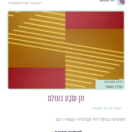
חיי מיניות
י"ג באייר תש"ף 7.5.2020
גלויה מארחת
אילן סופר
תן שֹׂבַע בעולם
//
שירים על אישות
מַשְׂבִּיעוֹ בְּהַפְרָדוֹת וּקְרָבוֹת / נַעֲשֶׂה רָעֵב