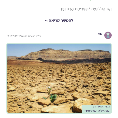
וְאָז הַכֹּל נִצַּת / כִּפְרִיחַת הַדֻּבְדְּבָן
להמשך קריאה ››
גוף
כ"ט בטבת תשפ"ב 2.1.2022
גלויה מארחת
אהרלה אדמנית