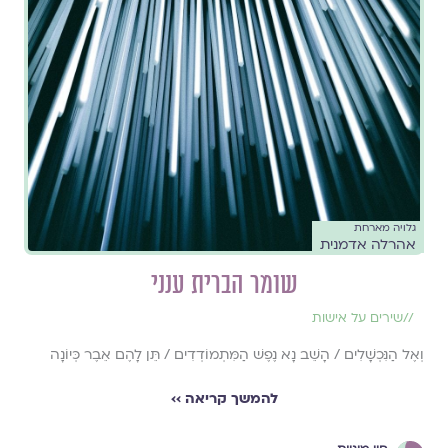
גלויה מארחת
אהרלה אדמנית
שומר הברית ענני
//
שירים על אישות
וְאֶל הַנִּכְשָׁלִים / הָשֵׁב נָא נֶפֶשׁ הַמִּתְמוֹדְדִים / תֵּן לָהֶם אֵבֶר כְּיוֹנָה
להמשך קריאה ››