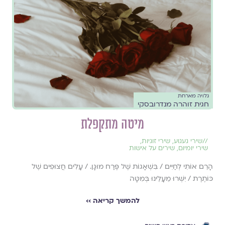
גלויה מארחת
חגית זוהרה מנדרובסקי
מיטה מתקפלת
//
שירי געגוע
,
שירי זוגיות
,
שירי יומיום
,
שירים על אישות
הָרֵם אוֹתִי לְחַיִּים / בִּשְׁאָגוֹת שֶׁל פֶּרַח מוּגָן. / עָלִים חֲצוּפִים שֶׁל
כּוֹתֶרֶת / יִשְּׁרוּ מֵעָלֵינוּ בְּמִטָּה
להמשך קריאה ››