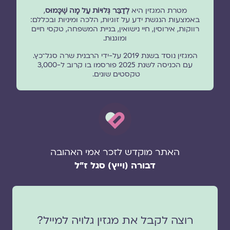
מטרת המגזין היא
לְדַבֵּר גְּלוּיוֹת עַל מָה שֶׁכָּמוּס
,
באמצעות הנגשת ידע על זוגיות, הלכה ומיניות ובכללם:
רווקות, אירוסין, חיי נישואין, בניית המשפחה, טקסי חיים
ומוגנוּת.
המגזין נוסד בשנת 2019 על-ידי הרבנית שרה סגל־כץ.
עם הכניסה לשנת 2025 פורסמו בו קרוב ל-3,000
טקסטים שונים.
האתר מוקדש לזכר אמי האהובה
דבורה (וייץ) סגל ז"ל
רוצה לקבל את מגזין גלויה למייל?