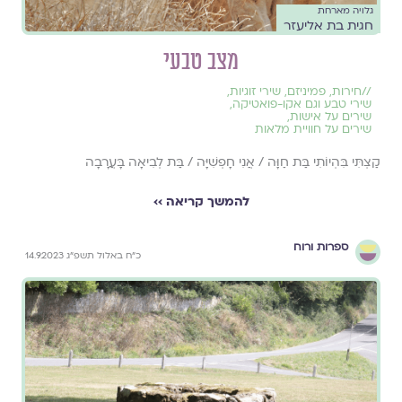
גלויה מארחת
חגית בת אליעזר
מצב טבעי
//
חירות
,
פמיניזם
,
שירי זוגיות
,
שירי טבע וגם אקו-פואטיקה
,
שירים על אישות
,
שירים על חוויית מלאות
קַצְתִּי בִּהְיוֹתִי בַּת חַוָּה / אֲנִי חָפְשִׁיָּה / בַּת לְבִיאָה בָּעֲרָבָה
להמשך קריאה ››
ספרות ורוח
כ״ח באלול תשפ״ג 14.9.2023