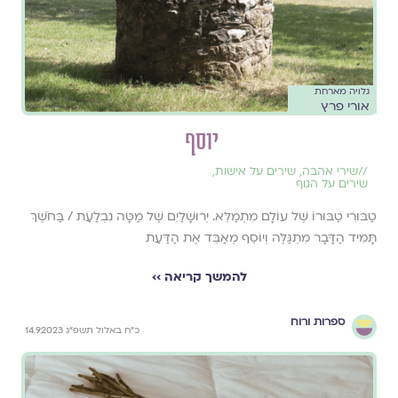
גלויה מארחת
אורי פרץ
יוסף
//
שירי אהבה
,
שירים על אישות
,
שירים על הגוף
טַבּוּרִי טַבּוּרוֹ שֶׁל עוֹלָם מִתְמַלֵּא. יְרוּשָׁלַיִם שֶׁל מַטָּה נִבְלַעַת / בַּחֹשֶׁךְ
תָּמִיד הַדָּבָר מִתְגַּלֶּה וְיוֹסֵף מְאַבֵּד אֶת הַדַּעַת
להמשך קריאה ››
ספרות ורוח
כ״ח באלול תשפ״ג 14.9.2023