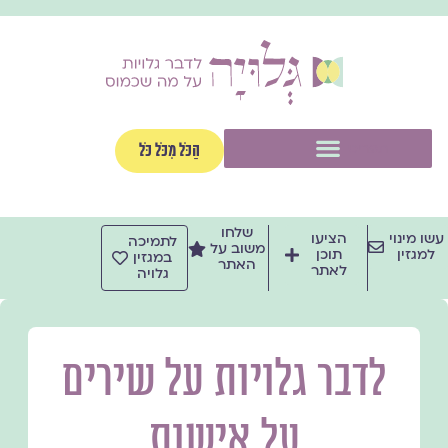
ילוג
תוכן
תפריט
הַכֹּל מִכֹּל כֹּל
שלחו
עשו מינוי
הציעו
לתמיכה
משוב על
למגזין
תוכן
במגזין
האתר
לאתר
גלויה
לדבר גלויות על שירים
על אישות