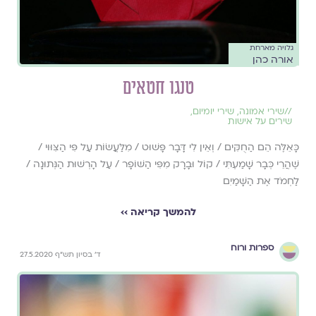
גלויה מארחת
אורה כהן
טנגו חטאים
//
שירי אמונה
,
שירי יומיום
,
שירים על אישות
כָּאֵלֶּה הֵם הַחֻקִּים / וְאֵין לִי דָּבָר פָּשׁוּט / מִלַּעֲשׂוֹת עַל פִּי הַצִּוּוּי /
שֶׁהֲרֵי כְּבָר שָׁמַעְתִּי / קוֹל וּבָרָק מִפִּי הַשּׁוֹפָר / עַל הָרְשׁוּת הַנְּתוּנָה /
לַחְמֹד אֶת הַשָּׁמַיִם
להמשך קריאה ››
ספרות ורוח
ד' בסיון תש"ף 27.5.2020