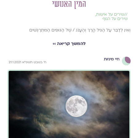
המין האנושי
//
שירים על אישות
,
שירים על הגוף
וְאֵין לְדַבֵּר עַל הַגִּיל הָרַךְ וְהֶעָנֹג / שֶׁל הַגּוּפִים הַמִּתְרַגְּשִׁים
להמשך קריאה ››
חיי מיניות
ח' בשבט תשפ"א 21.1.2021