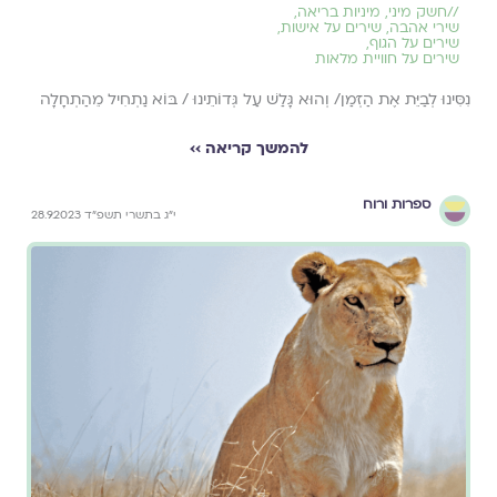
//
חשק מיני
,
מיניות בריאה
,
שירי אהבה
,
שירים על אישות
,
שירים על הגוף
,
שירים על חוויית מלאות
נִסִּינוּ לְבַיֵּת אֶת הַזְּמַן/ וְהוּא גָּלַשׁ עַל גְּדוֹתֵינוּ / בּוֹא נַתְחִיל מֵהַתְחָלָה
להמשך קריאה ››
ספרות ורוח
י״ג בתשרי תשפ״ד 28.9.2023