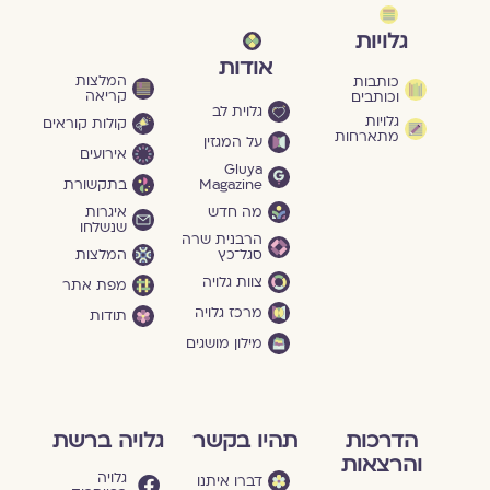
גלויות
אודות
המלצות
כותבות
קריאה
וכותבים
גלוית לב
גלויות
קולות קוראים
מתארחות
על המגזין
אירועים
Gluya
Magazine
בתקשורת
מה חדש
איגרות
שנשלחו
הרבנית שרה
סגל־כץ
המלצות
צוות גלויה
מפת אתר
מרכז גלויה
תודות
מילון מושגים
הדרכות
תהיו בקשר
גלויה ברשת
והרצאות
גלויה
דברו איתנו