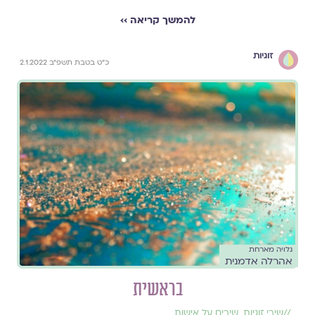
להמשך קריאה ››
זוגיות
כ"ט בטבת תשפ"ב 2.1.2022
גלויה מארחת
אהרלה אדמנית
בראשית
//
שירי זוגיות
,
שירים על אישות