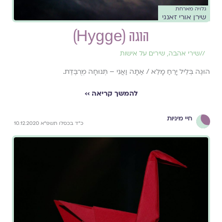
גלויה מארחת
שירן אורי זאנגי
הוגה (Hygge)
//
שירי אהבה
,
שירים על אישות
הוּגֶה בְּלֵיל יָרֵחַ מָלֵא / אַתָּה וַאֲנִי – תְּנוּחָה מְרֻבֶּדֶת.
להמשך קריאה ››
חיי מיניות
כ״ד בכסלו תשפ״א 10.12.2020