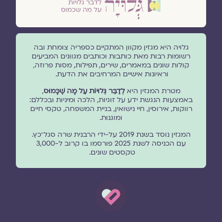
גלויה היא מגזין מקוון המתקיים כספריה צומחת ובה
רשומות רבות מאת כותבות וכותבים מגוונים המביעים
קולות שונים במאמרים, שירים, תפילות, מסות פרוזה,
וראיונות אישיים המרחיבים את הדעת.
מטרת המגזין היא
לְדַבֵּר גְּלוּיוֹת עַל מָה שֶׁכָּמוּס
,
באמצעות הנגשת ידע על זוגיות, הלכה ומיניות ובכללם:
רווקות, אירוסין, חיי נישואין, בניית המשפחה, טקסי חיים
ומוגנוּת.
המגזין נוסד בשנת 2019 על-ידי הרבנית שרה סגל־כץ.
עם הכניסה לשנת 2025 פורסמו בו קרוב ל-3,000
טקסטים שונים.