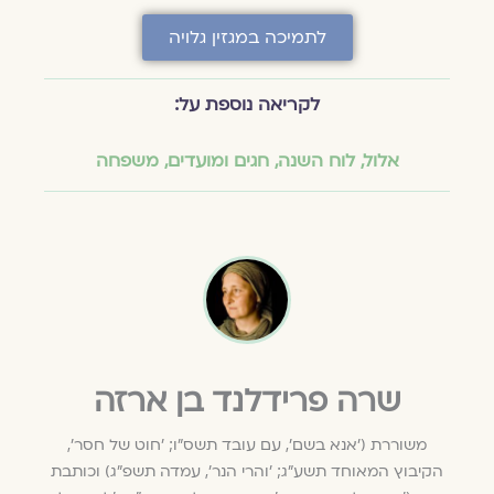
לתמיכה במגזין גלויה
לקריאה נוספת על:
אלול
,
לוח השנה, חגים ומועדים
,
משפחה
שרה פרידלנד בן ארזה
משוררת ('אנא בשם', עם עובד תשס"ו; 'חוט של חסר',
הקיבוץ המאוחד תשע"ג; 'והרי הנר', עמדה תשפ"ג) וכותבת