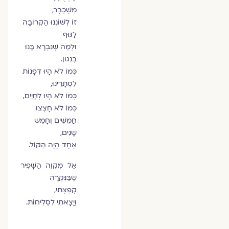
מִשֶּׁכְּבָר,
זוֹ לְשׁוֹנֵנוּ הַקְּרוֹבָה
לַגּוּף
וּלְמַה שֶּׁנִּבְרָא בָּנוּ
בְּנִגּוּן.
כְּמוֹ לֹא הָיוּ דְּפָנוֹת
לִסְתָרֵינוּ,
כְּמוֹ לֹא הָיוּ לְחָיַיִם,
כְּמוֹ לֹא חָצְצוּ
חֲמִשִּׁים וְחָמֵשׁ
שָׁנִים,
אֶחָד הָיָה הַקּוֹל.
אֶל מִקְוֵה הַשָּׁפִיר
שֶׁבַּנִּקְרָה
קָפַצְתִּי,
וְיָצָאתִי לִסְלִיחוֹת.