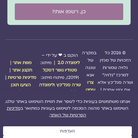
כן, רשמו אותי!
© 2026 כל
במקרה
הוקם ב ❤ על ידי –
הזכויות של מגזין
של
לימונדה 2.0
| מיתוג:
מפת אתר
|
גלויה שמורות
שגגה
סטודיו נופר דסקל
תקנון אתר
|
למרכז "גלויה"
אנא
(2019), פיתוח מיתוג:
מדיניות פרטיות
|
ושרה סגל־כץ אלא
צרו
שרה סגל־כץ
ו
לימונדה
הציעו תוכן
אם צויין אחרת |
עימנו
2.0
(2020-2026)
לאתר
|
משבו
קשר
אותנו
|
תמכו בנו