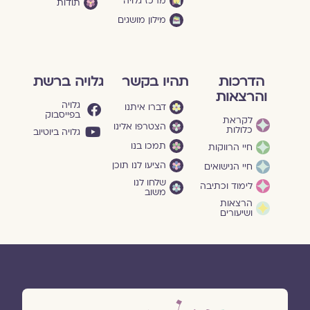
מרכז גלויה
תודות
מילון מושגים
הדרכות
תהיו בקשר
גלויה ברשת
והרצאות
גלויה
דברו איתנו
בפייסבוק
לקראת
הצטרפו אלינו
כלולות
גלויה ביוטיוב
תמכו בנו
חיי הרווקות
הציעו לנו תוכן
חיי הנישואים
שלחו לנו
לימוד וכתיבה
משוב
הרצאות
ושיעורים