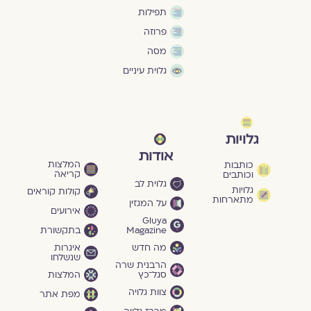
תפילות
פרוזה
מסה
גלוית עיניים
גלויות
אודות
המלצות
כותבות
קריאה
וכותבים
גלוית לב
גלויות
קולות קוראים
מתארחות
על המגזין
אירועים
Gluya
Magazine
בתקשורת
מה חדש
איגרות
שנשלחו
הרבנית שרה
סגל־כץ
המלצות
צוות גלויה
מפת אתר