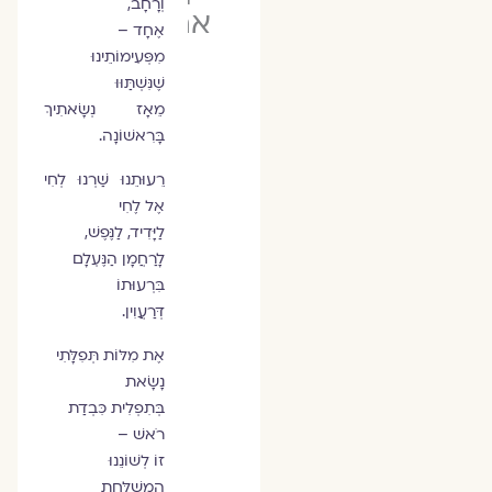
וְרָחָב,
ארזה
אֶחָד –
מִפְּעִימוֹתֵינוּ
שֶׁנִּשְׁתַּוּוּ
מֵאָז נְשָׂאתִיךְ
בָּרִאשׁוֹנָה.
רֵעוּתֵנוּ שַׁרְנוּ לְחִי
אֶל לֶחִי
לַיָּדִיד, לַנֶּפֶשׁ,
לָרַחֲמָן הַנֶּעְלָם
בִּרְעוּתוֹ
דְּרַעֲוִין.
אֶת מִלּוֹת תְּפִלָּתִי
נָשָׂאת
בְּתִפְלִית כִּבְדַת
רֹאשׁ –
זוֹ לְשׁוֹנֵנוּ
הַמְשֻׁלַּחַת