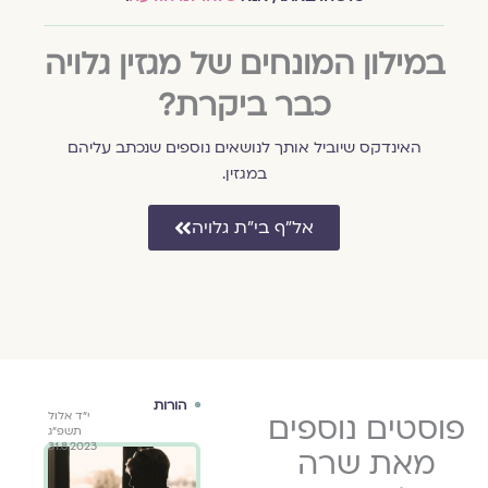
במילון המונחים של מגזין גלויה
כבר ביקרת?
האינדקס שיוביל אותך לנושאים נוספים שנכתב עליהם
במגזין.
אל״ף בי״ת גלויה
זוגיות
הורות
טקס
י״ד באלול
פוסטים נוספים
כ"ד בכסלו
י״ד אלול
מש
תשפ״ג
תש"ף
תשפ״ג
ד בן ארזה
31.8.2023
22.12.2019
31.8.2023
מאת שרה