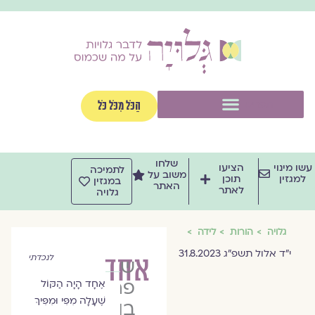
וג
וכן
תפריט
הַכֹּל מִכֹּל כֹּל
שלחו
שו מינוי
הציעו
לתמיכה
משוב על
למגזין
תוכן
במגזין
האתר
לאתר
גלויה
גלויה
הורות
לידה
י״ד אלול תשפ״ג 31.8.2023
אחד
לנכדתי
שרה
פרידלנד
אֶחָד הָיָה הַקּוֹל
שֶׁעָלָה מִפִּי וּמִפִּיךְ
בן