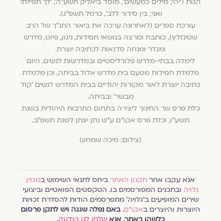
הגות ('יהי; מילים כמעשים', מוסד ביאליק תשע"ה; 'לך תפילתי
ואני; בין סידור ללב', כרמל תשפ"ג).
עורכת ספרים (לאחרונה ערכה את ביאור התנ"ך של הרב
שטינזלץ), כותבת ומרצה בנושאי חסידות, ניגון, פיוט, מדרש
ומגדר ומנחה סדנאות לכתיבה יוצרת.
לימדה בבתי-מדרש פלורליסטיים ובמדרשות לנשים. היום
מלמדת חסידות מטעם בית מדרש אלול בביתה, וכן מלמדת
כתיבה יוצרת לאור מקורות יהודיים בבית המדרש לנשים 'קול
מבשר' ובביתה.
כלת פרס שר החינוך ליצירה בתחום התרבות היהודית בשנת
תשע"ו, וכלת פרס אקו"ם ע"ש נתן יונתן לשנת תשפ"ב.
(צילום: מיכה שמחון)
אנא עקבו אחר
תקנון האתר
ביחס לתנאי השימוש ב
מגזין
גלויה
ובתכנים המפורסמים בו. הטקסטים הפואטיים וביצועי
שירים המופיעים ב׳גלויה׳ מתפרסמים הודות להסדרת זכויות
היוצרות והיוצרים ב
אקו״ם
.
באם נפלה שגגה ויש לתקן פרסום
כלשהו באתר, אנא
שלחו לנו הודעה
.