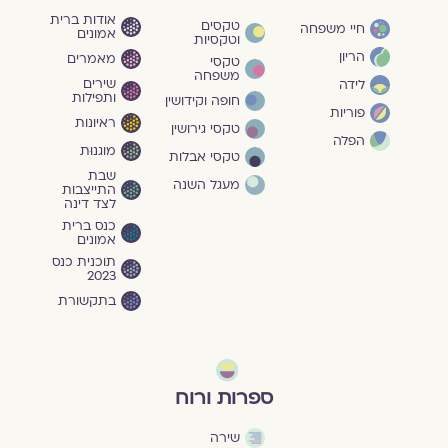
אודות ברית
טקסים
חיי משפחה
אמונים
וטקסיות
הריון
מאמרים
טקסי
משפחה
שירים
לידה
ותפילות
חופה וקידושין
פוריות
ראיונות
טקסי גירושין
הפלה
מוגנוּת
טקסי אבלות
שבת
מעגל השנה
התייצבות
לצד דינה
כנס ברית
אמונים
תוכנית כנס
2023
בתקשורת
ספרות ורוח
שירה