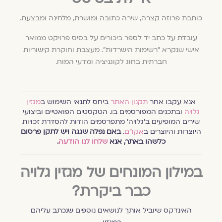
כותבת פרוזה קצרה, שירה כתובה ומושרת, מלחינה ומבצעת.
עובדת על כתב יד לספר ביכורים על בסיס פרויקט ממואר
אישי שנקרא ״רשימות הישרדות״. מעצבת וחוקרת קישוריות
חברתית בחוג לקוגניציה ומדעי המוח.
אנא עקבו אחר
תקנון האתר
ביחס לתנאי השימוש ב
מגזין
גלויה
ובתכנים המפורסמים בו. הטקסטים הפואטיים וביצועי
שירים המופיעים ב׳גלויה׳ מתפרסמים הודות להסדרת זכויות
היוצרות והיוצרים ב
אקו״ם
.
באם נפלה שגגה ויש לתקן פרסום
כלשהו באתר, אנא
שלחו לנו הודעה
.
במילון המונחים של מגזין גלויה
כבר ביקרת?
האינדקס שיוביל אותך לנושאים נוספים שנכתב עליהם