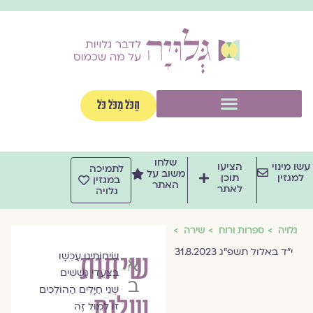
ילוג
תוכן
תפריט
הַכֹּל מִכֹּל כֹּל
שלחו
עשו מינוי
הציעו
לתמיכה
משוב על
למגזין
תוכן
במגזין
האתר
לאתר
גלויה
גלויה
ספרות ורוח
שירה
י״ד באלול תשפ״ג 31.8.2023
שיחות
שִׂיחוֹתֵינוּ עַכְשָׁו
איילת
בְּצַעֲדֵי גַּשָּׁשִׁים
בטיסט
שְׁנֵי חַיָּלִים הַהוֹלְכִים
שלום
זוֹ לְמוּל זֶה