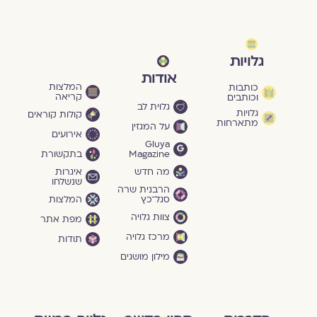
גלויות
אודות
המלצות
כותבות
קריאה
וכותבים
גלוית לב
גלויות
קולות קוראים
מתארחות
על המגזין
אירועים
Gluya
Magazine
בתקשורת
מה חדש
איגרות
שנשלחו
הרבנית שרה
סגל־כץ
המלצות
צוות גלויה
מפת אתר
מרכז גלויה
תודות
מילון מושגים