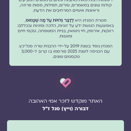
קולות שונים במאמרים, שירים, תפילות, מסות פרוזה,
וראיונות אישיים המרחיבים את הדעת.
מטרת המגזין היא
לְדַבֵּר גְּלוּיוֹת עַל מָה שֶׁכָּמוּס
,
באמצעות הנגשת ידע על זוגיות, הלכה ומיניות ובכללם:
רווקות, אירוסין, חיי נישואין, בניית המשפחה, טקסי חיים
ומוגנוּת.
המגזין נוסד בשנת 2019 על-ידי הרבנית שרה סגל־כץ.
עם הכניסה לשנת 2025 פורסמו בו קרוב ל-3,000
טקסטים שונים.
האתר מוקדש לזכר אמי האהובה
דבורה (וייץ) סגל ז"ל