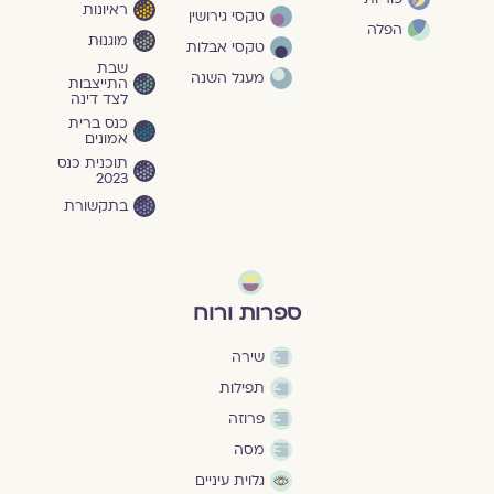
ראיונות
טקסי גירושין
הפלה
מוגנוּת
טקסי אבלות
שבת
מעגל השנה
התייצבות
לצד דינה
כנס ברית
אמונים
תוכנית כנס
2023
בתקשורת
ספרות ורוח
שירה
תפילות
פרוזה
מסה
גלוית עיניים