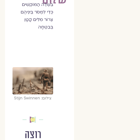
בִּשְׂדֵה הַמּוֹקְשִׁים
כְּדֵי לִמְסֹר בֵּינֵיהֶם
צְרוֹר מִלִּים קָטָן
בְּבִטְחָה
צילום: Stijn Swinnen
רוצה