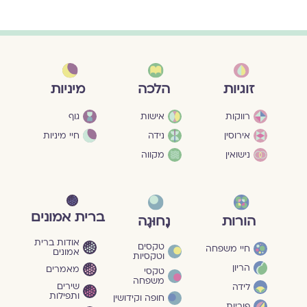
מיניות
זוגיות
הלכה
גוף
רווקות
אישות
חיי מיניות
אירוסין
נידה
נישואין
מקווה
ברית אמונים
הורות
נָחוּגָה
אודות ברית
טקסים
חיי משפחה
אמונים
וטקסיות
הריון
מאמרים
טקסי
משפחה
שירים
לידה
ותפילות
חופה וקידושין
פוריות