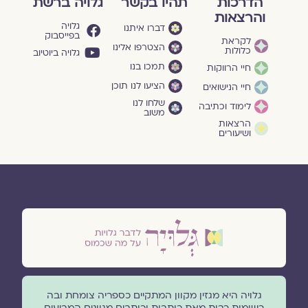
הדרכות
תהיו בקשר
גלויה ברשת
והרצאות
גלויה
דברו איתנו
בפייסבוק
לקראת
הצטרפו אלינו
כלולות
גלויה ביוטיוב
תמכו בנו
חיי הרווקות
הציעו לנו תוכן
חיי הנישואים
שלחו לנו
לימוד וכתיבה
משוב
הרצאות
ושיעורים
גלויה היא מגזין מקוון המתקיים כספריה צומחת ובה
רשומות רבות מאת כותבות וכותבים מגוונים המביעים