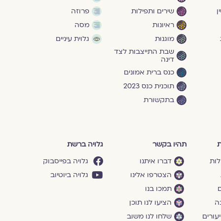
ן
שירים ותפילות
פרוזה
ראיונות
מסה
מוגנוּת
גלוית עיניים
שבת התייצבות לצד
דינה
כנס ברית אמונים
תוכנית כנס 2023
בתקשורת
ת
תהיו בקשר
גלויה ברשת
לות
דברו איתנו
גלויה בפייסבוק
הצטרפו אלינו
גלויה ביוטיוב
ם
תמכו בנו
ה
הציעו לנו תוכן
עורים
שלחו לנו משוב