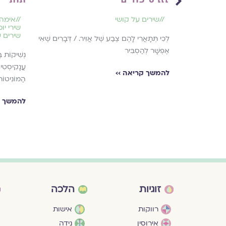
//
שירים על קושי
//
אימה
שירי יומ
שירים 
לְכִי תְּתָאֲרִי לָהֶם צֶבַע שֶׁל אֲוִיר. / דְּבָרִים שֶׁאִי
ְׁחֹרָה דַּקָּה
אֶפְשָׁר לְהַסְבִּיר
נְשִׁיקוֹת ב
עֲנָקִיסְטִי
להמשך קריאה ››
הַמּוֹנִיטוֹר
להמשך ק
זוגיות
הלכה
רווקות
אישות
אירוסין
נידה