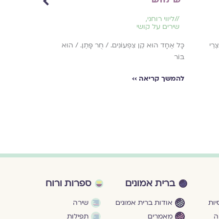
//
ליווי רוחני
,
//
שירי זוגיות
שירים על קושי
הַיּוֹם / לֹא אֶהְיֶה
ְרֵי
כָּל אֶחָד הוּא קֵן צִפְעוֹנִים. / חֻר פָּתֶן. / הוּא
מַטְמוֹנֶיךָ
בּוֹר
להמשך קריאה ›
להמשך קריאה ››
ברית אמונים
ספרות ורוח
ות
אודות ברית אמונים
שירה
ה
מאמרים
תפילות