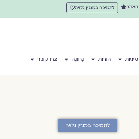
 האתר
לתמיכה במגזין גלויה
מיניות
הורות
נָחוּגָה
צרו קשר
לתמיכה במגזין גלויה