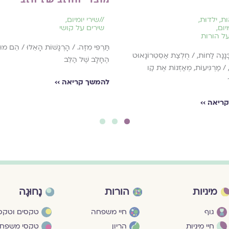
ות
,
ילדוּת
,
//
שירי יומיום
,
יום
,
שירים על קושי
על הורות
תַּרְפִּי מִזֶּה. / הָרְגָשׁוֹת הָאֵלּוּ / הֵם מוּצ
ָּנָנָה לַחוֹת, / חֻלְצַת אַסְטְרוֹנָאוּט
הֶחָלָב שֶׁל הַלֵּב
, / מַרְגִּיעוֹת, מְאַזְּנוֹת אֶת קַו
להמשך קריאה ››
ריאה ››
3
2
1
מיניות
הורות
נָחוּגָה
גוף
חיי משפחה
טקסים וטקסי
חיי מיניות
הריון
טקסי משפח