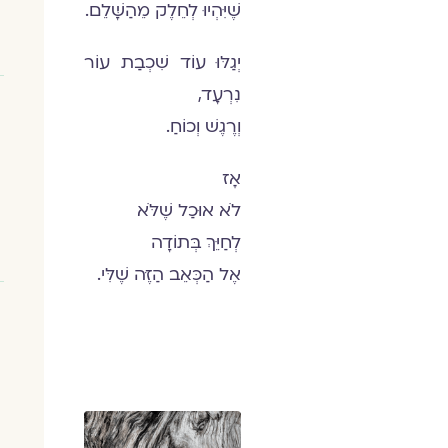
שֶׁיִּהְיוּ לְחֵלֶק מֵהַשָּׁלֵם.
יְגַלּוּ עוֹד שִׁכְבַת עוֹר
נִרְעָד,
וְרֶגֶשׁ וְכוֹחַ.
אָז
לֹא אוּכַל שֶׁלֹּא
לְחַיֵּךְ בְּתוֹדָה
אֶל הַכְּאֵב הַזֶּה שֶׁלִּי.