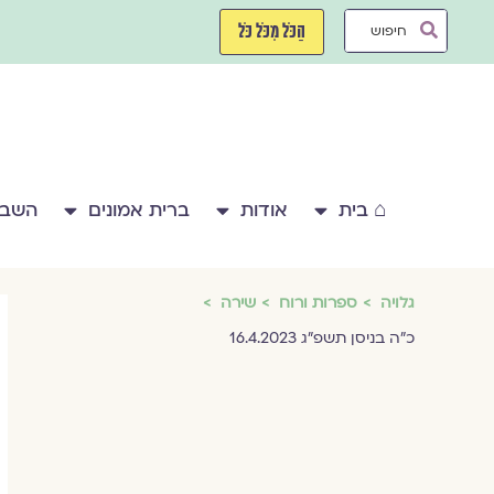
ילוג
Search
תוכן
הַכֹּל מִכֹּל כֹּל
...
⌂ בית
אודות
ברית אמונים
השבע
גלויה
ספרות ורוח
שירה
כ״ה בניסן תשפ״ג 16.4.2023