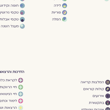
לידה
חופה וקידושי
פוריות
טקסי גירושין
הפלה
טקסי אבלות
מעגל השנה
הדרכות והרצאו
לקראת כלו
המלצות קריאה
חיי הרווקות
קולות קוראים
חיי הנישואי
אירועים
לימוד וכתיב
בתקשורת
הרצאות ושי
איגרות שנשלחו