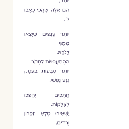
יוֹתֵר,
הֵם אֵלֶּה שֶׁהֲכִי כָּאֲבוּ
לִי.
יוֹתֵר עֲנָפִים שֶׁיָּצְאוּ
מִמֶּנִּי
לַגֹּבַהּ,
הִסְתַּעֲפוּיוֹת לַחְקֹר.
יוֹתֵר טַבָּעוֹת בְּעֹמֶק
גֶּזַע נַפְשִׁי.
ב
חֲתָכִים יַהַפְכוּ
לְצַלָּקוֹת.
יַשְׁאִירוּ טְלָאֵי זִכָּרוֹן
וְרֻדִּים,