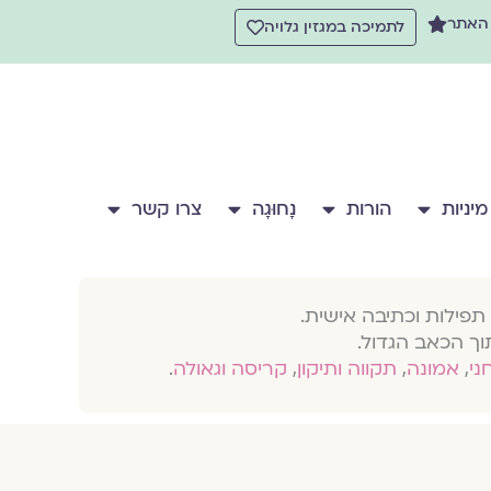
 האתר
לתמיכה במגזין גלויה
מיניות
הורות
נָחוּגָה
צרו קשר
תפילות וכתיבה אישית.
וך הכאב הגדול.
חני
,
אמונה
,
תקווה ותיקון
,
קריסה וגאולה
.