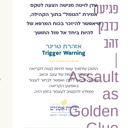
פגיעה
עדן לויטה מגישה הצעה לטקס
עדן
אמירת "הגומל" בתוך הקהילה,
לויטה
כדבק
שיאפשר להיזכר בכוח המרפא של
להיות ביחד אל מול החושך
זהב
אזהרת טריגר
Trigger Warning
|
התוכן שלפניך עשוי להיות קשה לקריאה
Assault
ומעורר רגשות של עצב וכאב.
ט
אפשר לבחור לדלג ואפשר לבחור לעצור
באמצע הקריאה.
as
מומלץ להקשיב לעצמך בזמן הזה.
Golden