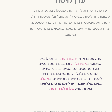
עדן לויטה
עורכת חופות ומלווה זוגות, מטפלת במגע, מנחת
קבוצות תהליכיות בשיטת "המקום" וב"הסיסטרהוד".
יזמת ואקטיביסטית בתחומי קהילה, תרבות ופמיניזם.
יוצרת מענים קהילתיים לתמיכה בא.נשים בתהליכי ריפוי
ושיקום.
אנא עקבו אחר
תקנון האתר
ביחס לתנאי
השימוש ב
מגזין גלויה
ובתכנים המפורסמים
בו. הטקסטים הפואטיים וביצועי שירים
המופיעים ב׳גלויה׳ מתפרסמים הודות
להסדרת זכויות היוצרות והיוצרים ב
אקו״ם
.
באם נפלה שגגה ויש לתקן פרסום כלשהו
באתר, אנא
שלחו לנו הודעה
.