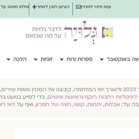
עשו מינוי למגזין
הציעו תוכן לאתר
שלחו משוב על
ה באוקטובר
ספרות ורוח
זוגיות
הלכה
ולאורך ימי המלחמה, קיבצנו אל המגזין מאות שירים, 
דיגיטליות רחבות היקף
ו
ראיונות אישיים
, כדי לסייע במעט בת
בה על:
אבלות
,
יתמות
,
קושי
,
חוויה של חסרון
, ואף על
ליווי רו