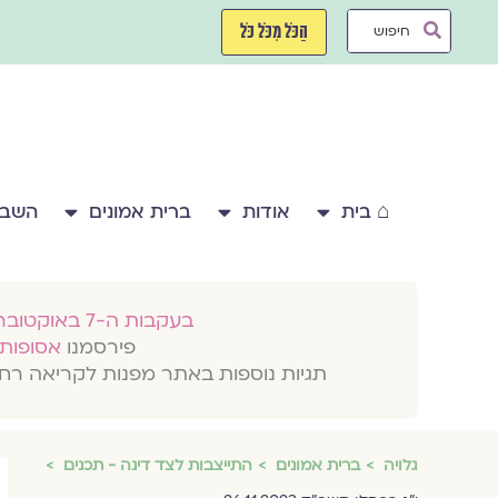
ילוג
Search
תוכן
הַכֹּל מִכֹּל כֹּל
...
⌂ בית
אודות
ברית אמונים
השבע
בעקבות ה-7 באוקטובר 2023
פירסמנו
אסופות 
תגיות נוספות באתר מפנות לקריאה רח
גלויה
ברית אמונים
התייצבות לצד דינה - תכנים