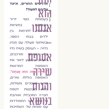
צוות
מרגישים ההורים, וכיצד
הוא
עליהם לפעול?
מגזין
גלויה
בעמותת כנפי דרור
אנחנו
העוסקת במציאת
פתרונות לחרמות בין
ילדים בבתי הספר,
–
ובשיתוף פעולה עם מגזין
גלויה – העוסק בשיח גלוי
אסופת
על נושאים מורכבים,
הוצאנו השבוע לאור את
האסופה המרגשת
שירה
"וְהַיֶּלֶד הַזֶּה הוּא אֲנַחְנוּ"
.
האסופה כוללת שירים,
והגות
קטעי מאמרים ותפילות,
והיא מבקשת לטפח
חברה המכבדת ואוהבת
בנושא
כל אדם, תוך התמודדות
עם סוגיות של השתייכות