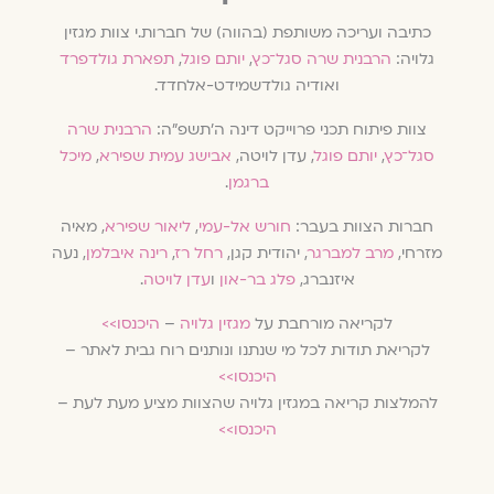
כתיבה ועריכה משותפת (בהווה) של חברות.י צוות מגזין
גלויה:
הרבנית שרה סגל־כץ
,
יותם פוגל
,
תפארת גולדפרד
ואודיה גולדשמידט-אלחדד.
צוות פיתוח תכני פרוייקט דינה ה׳תשפ״ה:
הרבנית שרה
סגל־כץ
,
יותם פוגל
, עדן לויטה,
אבישג עמית שפירא
,
מיכל
ברגמן
.
חברות הצוות בעבר:
חורש אל-עמי
,
ליאור שפירא
, מאיה
מזרחי,
מרב למברגר
, יהודית קגן,
רחל רז
,
רינה איבלמן
, נעה
איזנברג,
פלג בר-און
ו
עדן לויטה
.
לקריאה מורחבת על
מגזין גלויה
–
היכנסו>>
לקריאת תודות לכל מי שנתנו ונותנים רוח גבית לאתר –
היכנסו>>
להמלצות קריאה במגזין גלויה שהצוות מציע מעת לעת –
היכנסו>>