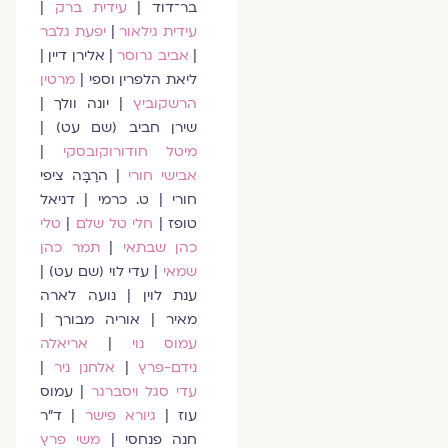
בר־דוד |
עידית ברק
|
עידית גילאור
|
יפעת גלבר
|
אביב גרוסר
| אלירן דיין |
ליאת הלפרין וספי |
מרטין
הרשקוביץ
| יונה וולך |
שירן חביב (שם עט) |
מיטל חודורוקובסקי
|
אבישי חורי
| הרַבָּה ציפי
חורי | ט. כרמי | דניאל
טופז |
חלי טל שלם
|
טלי
כהן שבתאי
|
תמר כהן
שמאי
| עדי לוי (שם עט) |
ענת לוין | נועה לארה
מאיר | אוריה מבורך |
עמוס נוי
|
אריאלה
נידם-פרץ
|
אלחנן ניר
|
עדי סגל ויסברגר
| עמוס
עוז |
גיורא פישר
| ד״ר
חנה פנחסי |
משי פרץ