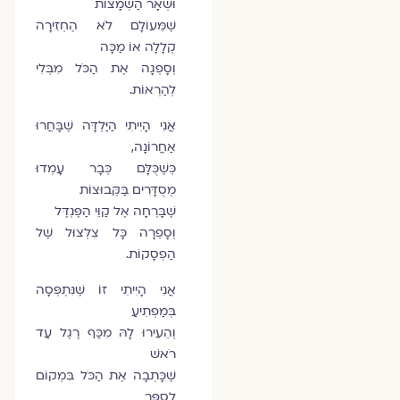
וּשְׁאָר הַשְׁמָצוֹת
שֶׁמֵּעוֹלָם לֹא הֶחְזִירָה
קְלָלָה אוֹ מַכָּה
וְסָפְגָה אֶת הַכֹּל מִבְּלִי
לְהַרְאוֹת.
אֲנִי הָיִיתִי הַיַּלְדָּה שֶׁבָּחֲרוּ
אַחֲרוֹנָה,
כְּשֶׁכֻּלָּם כְּבָר עָמְדוּ
מְסֻדָּרִים בַּקְּבוּצוֹת
שֶׁבָּרְחָה אֶל קַוֵּי הַפֶּנְדֶּל
וְסָפְרָה כָּל צִלְצוּל שֶׁל
הַפְסָקוֹת.
אֲנִי הָיִיתִי זוֹ שֶׁנִּתְפְּסָה
בְּמַפְתִיעַ
וְהֵעִירוּ לָהּ מִכַּף רֶגֶל עַד
רֹאשׁ
שֶׁכָּתְבָה אֶת הַכֹּל בִּמְקוֹם
לְסַפֵּר