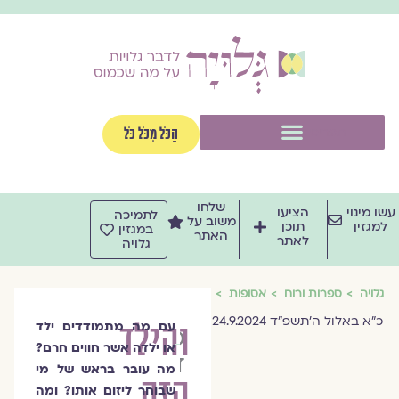
וג
וכן
תפריט
הַכֹּל מִכֹּל כֹּל
שלחו
שו מינוי
הציעו
לתמיכה
משוב על
למגזין
תוכן
במגזין
האתר
לאתר
גלויה
גלויה
ספרות ורוח
אסופות
כ״א באלול ה׳תשפ״ד 24.9.2024
והילד
עם מה מתמודדים ילד
כנפי
או ילדה אשר חווים חרם?
דרור
מה עובר בראש של מי
הזה
שבוחר ליזום אותו? ומה