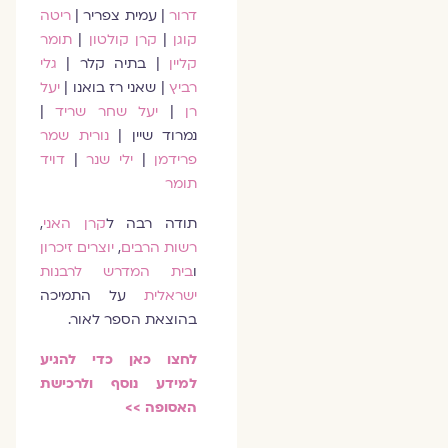
דרור
| עמית צפריר |
ריטה
קוגן
|
קרן קולטון
|
תומר
קליין
| בתיה קלר |
גלי
רביץ
| שאני רז בואנו |
יעל
רן
|
יעל שחר שריד
|
נמרוד שיין |
נורית שמר
פרידמן
|
ילי שנר
|
דויד
תומר
תודה רבה ל
קרן האני
,
רשות הרבים
,
יוצרים זיכרון
ו
בית המדרש לרבנות
ישראלית
על התמיכה
בהוצאת הספר לאור.
לחצו כאן כדי להגיע
למידע נוסף ולרכישת
האסופה >>