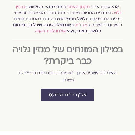
אנא עקבו אחר
תקנון האתר
ביחס לתנאי השימוש ב
מגזין
גלויה
ובתכנים המפורסמים בו. הטקסטים הפואטיים וביצועי
שירים המופיעים ב׳גלויה׳ מתפרסמים הודות להסדרת זכויות
היוצרות והיוצרים ב
אקו״ם
.
באם נפלה שגגה ויש לתקן פרסום
כלשהו באתר, אנא
שלחו לנו הודעה
.
במילון המונחים של מגזין גלויה
כבר ביקרת?
האינדקס שיוביל אותך לנושאים נוספים שנכתב עליהם
במגזין.
אל״ף בי״ת גלויה