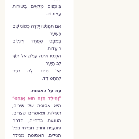
בְּיוֹמָנִים מְלֵאִים בְּשׁוּרוֹת
עֲצוּבוֹת.
אִם תִּפְגְּשׁוּ יָלְדָה כָּמוֹנִי שָׁם
בַּשַּׁעַר
בְּמַבָּט מְפֻחָד וְרַגְלַיִם
רוֹעֲדוֹת
הִכָּנְסוּ אִתָּהּ עָמֹק אֶל תּוֹךְ
לֵב הַיַּעַר
אֶל תִּתְּנוּ לָהּ לְבַד
לְהִתְמוֹדֵד.
עוד על האסופה
"וְהַיֶּלֶד הַזֶּה הוּא אֲנַחְנוּ"
היא אסופה של שירים,
תפילות ומאמרים קצרים,
הנוגעת בדחייה, הדרה
פוגענית וחרם חברתי בכל
הגילים. האסופה מכילה