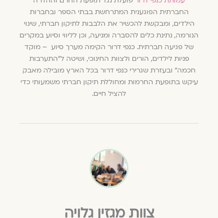
עמותת כנפי דרור
פועלת נגד תופעת החרם וההדרה
החברתית הפוגענית המתרחשת בבתי הספר ובחברות
הילדים, ומבקשת להכשיר את הלבבות לתיקון חברתי, שינוי
הנורמה, נתינת כלים להסברה ומניעה, וכן לליווי וסיוע במקרים
של פגיעה חברתית. כנפי דרור הקימה מערך סיוע
– מוקד
פניות לילדים, הורים ולצוות החינוכי, ושיטה ל"התערבות
חכמה" ובעזרת שגרירי כנפי דרור בכל הארץ מובילה מאבק
עיקש בתופעת החרמות ומחוללת תיקון חברתי משמעותי כדי
להציל חיים.
צוות מגזין גלויה