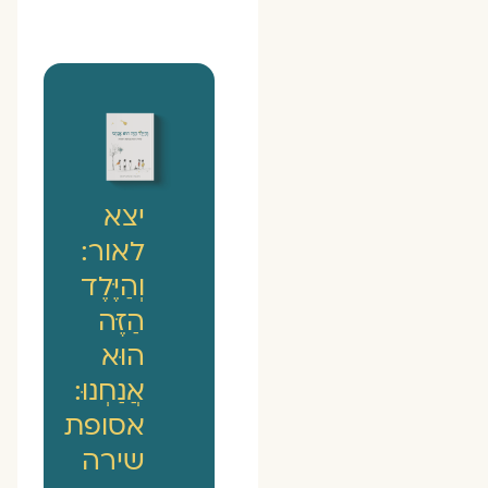
יצא
לאור:
וְהַיֶּלֶד
הַזֶּה
הוּא
אֲנַחְנוּ:
אסופת
שירה