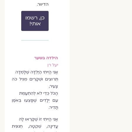
הדיוור.
כן, רשמו
אותי!
הילדה בשער
יעל רן
אֲנִי הָיִיתִי הַיַּלְדָּה שֶׁלָּמְדָה
תֵּרוּצִים וּשְׁקָרִים מִגִּיל כֹּה
צָעִיר,
הַכֹּל כְּדֵי לֹא לְהִתְעַמֵּת
עִם יְּלָדִים שֶׁפָּצְעוּ בְּאֹפֶן
תָּדִיר.
אֲנִי הָיִיתִי זוֹ שֶׁקָּרְאוּ לָהּ
עֲדִינָה, שְׁקֵטָה, חְנוּנִית