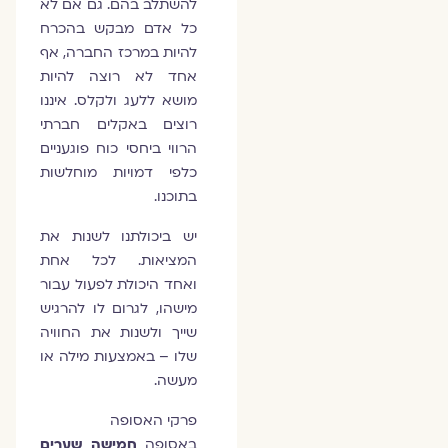
להשתלב בהם. גם אם לא
כל אדם מבקש בהכרח
להיות במרכז החברה, אף
אחד לא רוצה להיות
מושא ללעג ולקלס. איננו
רוצים באקלים חברתי
הרווי ביחסי כוח פוגעניים
כלפי דמויות מוחלשות
בתוכנו.
יש ביכולתנו לשנות את
המציאות. לכל אחת
ואחד היכולת לפעול עבור
מישהו, לגרום לו להרגיש
שייך ולשנות את החוויה
שלו – באמצעות מילה או
מעשה.
פרקי האסופה
באסופה
חמישה שערים