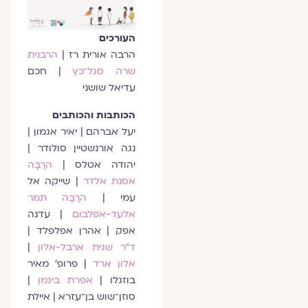
העורכים
הרבה אורית רז |
הרבנית
שרה סגל־כץ
| חכם
עדיאל שושני
הכותבות והכותבים
יעל אברהם | יאיר אגמון |
נגה אורנשטיין סולודר |
יהודה אטלס |
הרַבָּה
אסנת אלדר
| שייקה אל
עמי |
הרַבָּה תמר
אלעד-אפלבום
| עדנה
אפק | אהרן אפלפלד |
ד״ר שגית ארבל-אלון
|
אלון ארד
| פרופ׳ מאיר
בוזגלו |
אפרת ביגמן
|
סוזן־שוש בן־עזרא | איילת