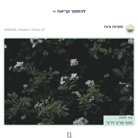
להמשך קריאה ››
ספרות ורוח
י״א באלול ה׳תשפ״ה 4.9.2025
שיר מאת
משי פרץ דרור
גן