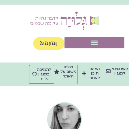
ילוג
תוכן
תפריט
הַכֹּל מִכֹּל כֹּל
שלחו
עשו מינוי
הציעו
לתמיכה
משוב על
למגזין
תוכן
במגזין
האתר
לאתר
גלויה