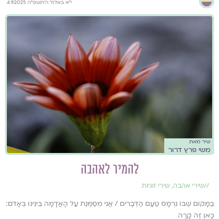
י״א באלול ה׳תשפ״ה 4.9.2025
שיר מאת
משי פרץ דרור
להמיר לאהבה
//
שירי אהבה
,
שירי זוגיות
בַּמָּקוֹם שֶׁבּוֹ נִרְמָס טַעַם הַדְּבָרִים / אֲנִי מְסַמֶּנֶת עַל הָאֲדָמָה בֵּינֵינוּ בְּאָדֹם:
כָּאן זֶה קָרָה