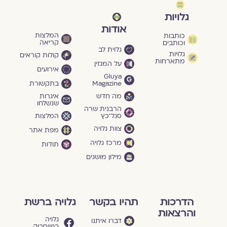
גלויות
אודות
המלצות
כותבות
קריאה
וכותבים
גלוית לב
גלויות
קולות קוראים
מתארחות
על המגזין
אירועים
Gluya
Magazine
בתקשורת
מה חדש
איגרות
שנשלחו
הרבנית שרה
סגל־כץ
המלצות
צוות גלויה
מפת אתר
מרכז גלויה
תודות
מילון מושגים
הדרכות
תהיו בקשר
גלויה ברשת
והרצאות
גלויה
דברו איתנו
בפייסבוק