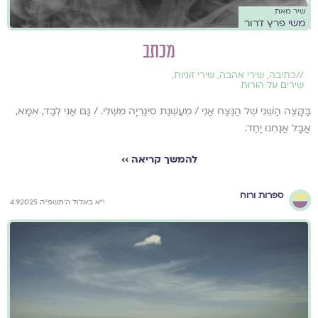
שיר מאת
משי פרץ דרור
מכתב
//
כתיבה
,
שירי אהבה
,
שירי זוגיות
,
שירים על הורות
בַּקָּצֶה הַשֵּׁנִי שֶׁל הַנֶּצַח אֲנִי / מְעַשֶּׁנֶת סִיגַרְיָה מִשֶּׁלִּי. / גַּם אֲנִי לְבַד, אִמָּא,
אֲבָל אֲנַחְנוּ יַחַד.
להמשך קריאה ››
ספרות ורוח
י״א באלול ה׳תשפ״ה 4.9.2025