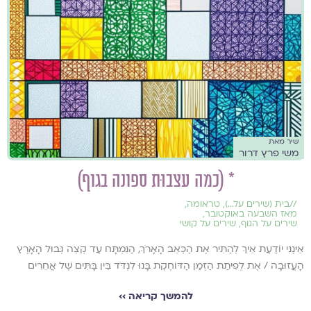
שיר מאת
משי פרץ דרור
* (כמה עצבוּת ספונה בגוף)
//
בית (שירים על...)
,
טראומה
,
מאז השבעה באוקטובר
,
שירים על הגוף
,
שירים על קושי
אֵינֶנִּי יוֹדַעַת אֵיךְ לְהַתִּיר אֶת הַכְּאֵב הָאָרֹךְ, הַנִּמְתָּח עַד קְצֵה גְּבוּל הָאָרֶץ
הָעֲזוּבָה / אֶת לְפִיתַת הַזְּמַן הַדּוֹחֶקֶת בָּנוּ לִנְדֹּד בֵּין בָּתִּים שֶׁל אֲחֵרִים
להמשך קריאה ››