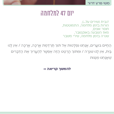
משי פרץ דרור
יום 47 למלחמה
//
בית (שירים על...)
,
הורות בזמן מלחמה
,
התמוטטות
,
חוסר אונים
,
מאז השבעה באוקטובר
,
שגרה בזמן מלחמה
,
שירי משבר
הַחַיִּים בּוֹעֲרִים, אֲנַחְנוּ נִפְלָטוֹת אֶל תּוֹךְ תַּרְדֶּמֶת אֲרֻכָּה, אֲרֻכָּה / אֵין לָנוּ
בַּיִת, אֵין לָנוּ שִׁגְרָה / וּמִתּוֹךְ הָרֶטֶט הַזֶּה אֶפְשָׁר לְהַעֲרִיךְ אֶת הַדְּבָרִים
שֶׁאֲנַחְנוּ מְגַנּוֹת
להמשך קריאה ››