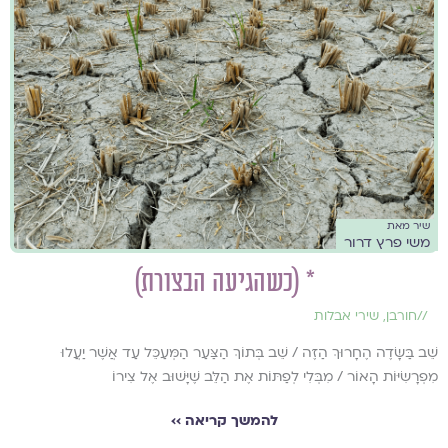
שיר מאת
משי פרץ דרור
* (כשהגיעה הבצורת)
//
חורבן
,
שירי אבלות
שֵׁב בַּשָּׂדֶה הֶחָרוּךְ הַזֶּה / שֵׁב בְּתוֹךְ הַצַּעַר הַמְּעַכֵּל עַד אֲשֶׁר יַעֲלוּ
מִפְרָשִׂיּוֹת הָאוֹר / מִבְּלִי לְפַתּוֹת אֶת הַלֵּב שֶׁיָּשׁוּב אֶל צִירוֹ
להמשך קריאה ››