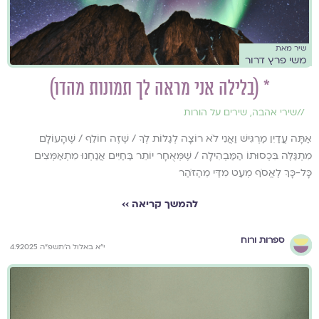
שיר מאת
משי פרץ דרור
* (בלילה אני מראה לך תמונות מהדו)
//
שירי אהבה
,
שירים על הורות
אַתָּה עֲדַיִן מַרְגִּישׁ וַאֲנִי לֹא רוֹצָה לְגַלּוֹת לְךָ / שֶׁזֶּה חוֹלֵף / שֶׁהָעוֹלָם
מִתְגַּלֶּה בִּכְסוּתוֹ הַמַּבְהִילָה / שֶׁמְּאֻחָר יוֹתֵר בַּחַיִּים אֲנַחְנוּ מִתְאַמְּצִים
כָּל-כָּךְ לֶאֱסֹף מְעַט מִדַּי מֵהַזֹּהַר
להמשך קריאה ››
ספרות ורוח
י״א באלול ה׳תשפ״ה 4.9.2025