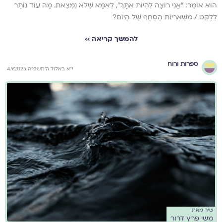
הוּא אוֹמֵר: "אֲנִי רוֹצָה לִהְיוֹת אִתָּךְ", לְאִמָּא שֶׁלֹּא נִמְצֵאת. מָה עוֹד נוֹתַר
לְלַקֵּט / מִשְּׁאֵרִיּוֹת הַסַּחַף שֶׁל הַיּוֹם?
להמשך קריאה ››
ספרות ורוח
י״א באלול ה׳תשפ״ה 4.9.2025
שיר מאת
משי פרץ דרור