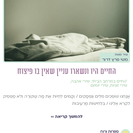
שיר מאת
משי פרץ דרור
החיים היו ונשארו עניין שאין בו פיצוח
//
חיים במרחב הביתי
,
שירי אהבה
,
שירי זוגיות
,
שירי יומיום
אֲנַחְנוּ שׁוֹפְכִים מִלִּים וְנִפְסָקִים / וְקָמִים לִחְיוֹת אֶת מָה שֶׁקּוֹרֶה וְלֹא מַפְסִיק
לִקְרֹא אֵלֵינוּ / בִּלְחִישׁוֹת מַרְעִיבוֹת
להמשך קריאה ››
ספרות ורוח