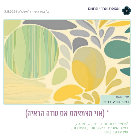
אסופת אחרי החגים
ב׳ במרחשוון ה׳תשפ״ה 3.11.2024
שיר מאת
משי פרץ דרור
* (אני מצמצמת את שדה הראיה)
//
חיים במרחב הביתי
,
טראומה
,
מאז השבעה באוקטובר
,
משפחה
,
שירים על קושי