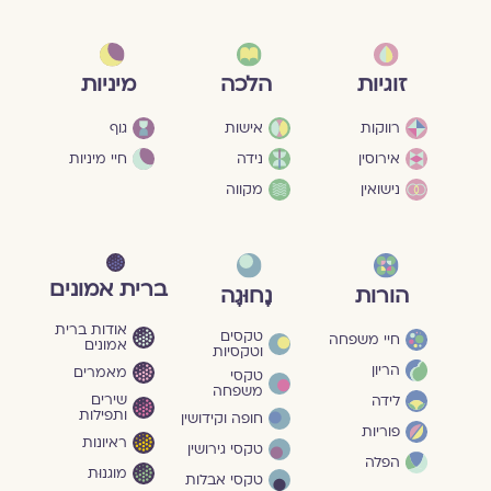
מיניות
זוגיות
הלכה
גוף
רווקות
אישות
חיי מיניות
אירוסין
נידה
נישואין
מקווה
ברית אמונים
הורות
נָחוּגָה
אודות ברית
טקסים
חיי משפחה
אמונים
וטקסיות
הריון
מאמרים
טקסי
משפחה
שירים
לידה
ותפילות
חופה וקידושין
פוריות
ראיונות
טקסי גירושין
הפלה
מוגנוּת
טקסי אבלות