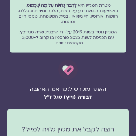
מטרת המגזין היא
לְדַבֵּר גְּלוּיוֹת עַל מָה שֶׁכָּמוּס
,
באמצעות הנגשת ידע על זוגיות, הלכה ומיניות ובכללם:
רווקות, אירוסין, חיי נישואין, בניית המשפחה, טקסי חיים
ומוגנוּת.
המגזין נוסד בשנת 2019 על-ידי הרבנית שרה סגל־כץ.
עם הכניסה לשנת 2025 פורסמו בו קרוב ל-3,000
טקסטים שונים.
האתר מוקדש לזכר אמי האהובה
דבורה (וייץ) סגל ז"ל
רוצה לקבל את מגזין גלויה למייל?