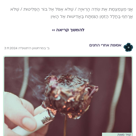
אֲנִי מְצַמְצֶמֶת אֶת שְׂדֵה הָרְאִיָּה / שֶׁלֹּא אֶפֹּל אֶל בּוֹר הַפְּלִיטוּת / שֶׁלֹּא
אֲרַחֵף בַּחֲלַל הַזְּמַן הַנִּמְתָּח בַּאֲדִישׁוּת אֶל הָאֵין
להמשך קריאה ››
אסופת אחרי החגים
ב׳ במרחשוון ה׳תשפ״ה 3.11.2024
שיר מאת