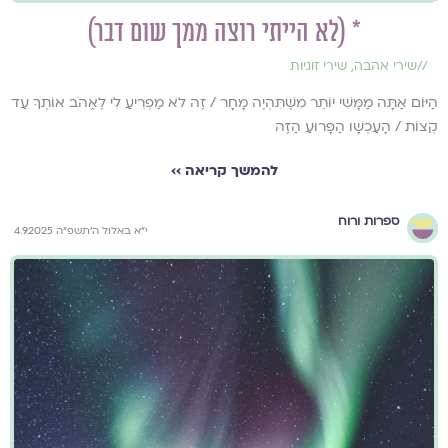
* (לא הייתי רוצה ממך שום דבר)
//
שירי אהבה
,
שירי זוגיות
הַיּוֹם אַתָּה מַמָּשִׁי יוֹתֵר מִשֶּׁתִּהְיֶה מָחָר / זֶה לֹא מַפְרִיעַ לִי לֶאֱהֹב אוֹתְךָ עַד
קְצוֹת / הָעַכְשָׁו הַפָּרוּעַ הַזֶּה
להמשך קריאה ››
ספרות ורוח
י״א באלול ה׳תשפ״ה 4.9.2025