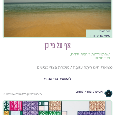
שיר מאת
משי פרץ דרור
אף על פי כן
//
התמודדות רוחנית
,
ילדוּת
,
שירי יומיום
מְצִיאוּת חַיֵּינוּ הָיְתָה עֲזוּבָה / נִשְׁכַּחַת בְּצִדֵּי כְּבִישִׁים
להמשך קריאה ››
אסופת אחרי החגים
ב׳ במרחשוון ה׳תשפ״ה 3.11.2024