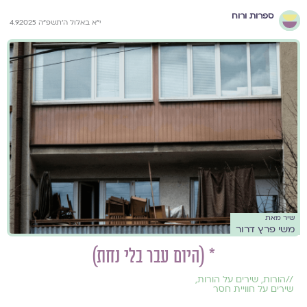
ספרות ורוח
י״א באלול ה׳תשפ״ה 4.9.2025
שיר מאת
משי פרץ דרור
* (היום עבר בלי נחת)
//
הורות
,
שירים על הורות
,
שירים על חוויית חסר