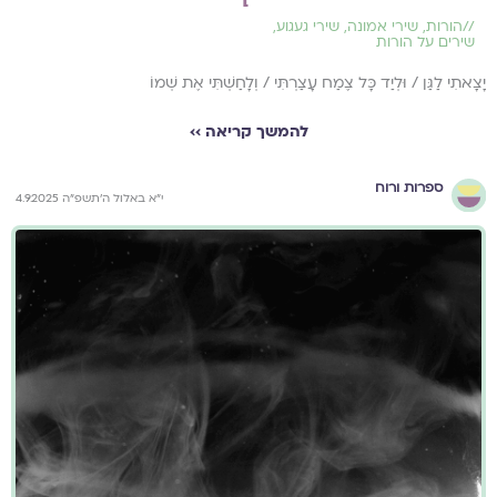
//
הורות
,
שירי אמונה
,
שירי געגוע
,
שירים על הורות
יָצָאתִי לַגַּן / וּלְיַד כָּל צֶמַח עָצַרְתִּי / וְלָחַשְׁתִּי אֶת שְׁמוֹ
להמשך קריאה ››
ספרות ורוח
י״א באלול ה׳תשפ״ה 4.9.2025