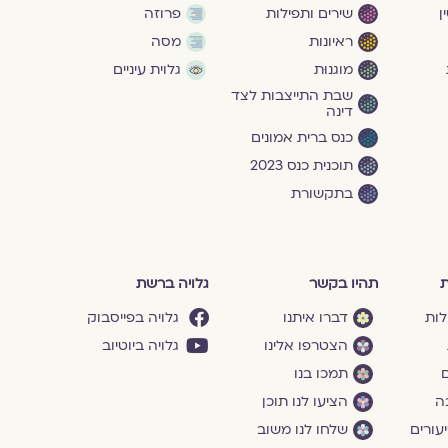
ן
שירים ותפילות
פרוזה
ראיונות
מסה
מוגנוּת
גלוית עיניים
שבת התייצבות לצד
דינה
כנס ברית אמונים
תוכנית כנס 2023
בתקשורת
ת
תהיו בקשר
גלויה ברשת
לות
דברו איתנו
גלויה בפייסבוק
הצטרפו אלינו
גלויה ביוטיוב
ם
תמכו בנו
ה
הציעו לנו תוכן
עורים
שלחו לנו משוב