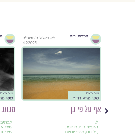
ספרות ורוח
ספ
באלול ה׳תשפ״ה
י״א באלול ה׳תשפ״ה
4.9.2025
4.9.2025
שיר מאת
שיר מאת
משי פרץ דרור
משי פר
מך שום
אף על פי כן
מכתב
//
//
כתיב
התמודדות רוחנית
שירי א
,
ילדוּת
,
שירי יומיום
שירי זוג