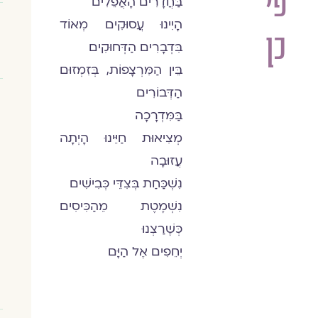
פי
בַּחֲדָרִים הָאֲפֵלִים
הָיִינוּ עֲסוּקִים מְאוֹד
כן
בִּדְבָרִים הַדְּחוּקִים
בֵּין הַמִּרְצָפוֹת, בְּזִמְזוּם
הַדְּבוֹרִים
בַּמִּדְרָכָה
מְצִיאוּת חַיֵּינוּ הָיְתָה
עֲזוּבָה
נִשְׁכַּחַת בְּצִדֵּי כְּבִישִׁים
נִשְׁמֶטֶת מֵהַכִּיסִים
כְּשֶׁרַצְנוּ
יְחֵפִים אֶל הַיָּם