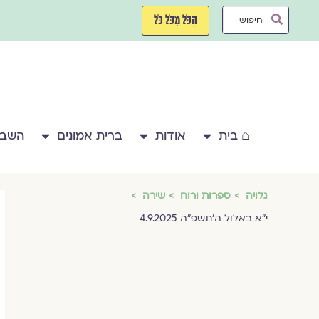
ילוג
Search
תוכן
הַכֹּל מִכֹּל כֹּל
...
⌂ בית
אודות
ברית אמונים
השבע
גלויה
ספרות ורוח
שירה
י״א באלול ה׳תשפ״ה 4.9.2025