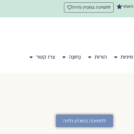
 האתר
לתמיכה במגזין גלויה
מיניות
הורות
נָחוּגָה
צרו קשר
לתמיכה במגזין גלויה