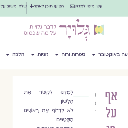
עשו מינוי למגזין
הציעו תוכן לאתר
שלחו משוב על
ה באוקטובר
ספרות ורוח
זוגיות
הלכה
אף
לָמַדְנוּ לִקְשֹׁר אֶת
משי
הַלָּשׁוֹן
פרץ
על
דרור
לֹא לִדְחֹף אֶת רָאשֵׁינוּ
הַקְּטַנִּים