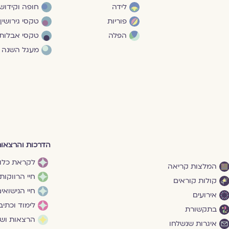
לידה
חופה וקידושי
פוריות
טקסי גירושין
הפלה
טקסי אבלות
מעגל השנה
הדרכות והרצאו
לקראת כלו
המלצות קריאה
חיי הרווקות
קולות קוראים
חיי הנישואי
אירועים
לימוד וכתיב
בתקשורת
הרצאות ושי
איגרות שנשלחו