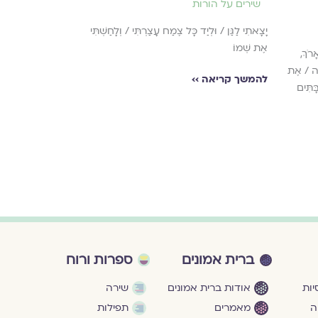
שירים על הורות
שירים על הור
יָצָאתִי לַגַּן / וּלְיַד כָּל צֶמַח עָצַרְתִּי / וְלָחַשְׁתִּי
אַתָּה עֲדַיִן מַרְגִּי
אֶת שְׁמוֹ
שֶׁזֶּה חוֹלֵף / שֶׁהָ
רֹךְ,
הַמַּבְהִילָה / שֶׁמְּא
בָה / אֶת
להמשך קריאה ››
מִתְאַמְּצִים כָּל-כּ
ָּתִּים
להמשך קריאה ›
ברית אמונים
ספרות ורוח
ות
אודות ברית אמונים
שירה
ה
מאמרים
תפילות