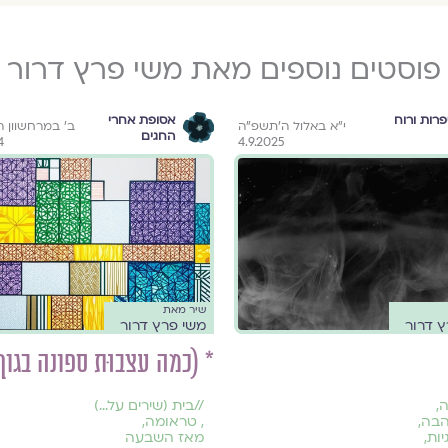
פוסטים נוספים מאת משי פרץ דרור
רות ורוח
אסופת אחרי
י״א באלול ה׳תשפ״ה
ב׳ במרחשוון 
החגים
4
4.9.2025
שיר מאת
ץ דרור
משי פרץ דרור
* (כמה עצבוּת ספונה בגוף
ה
,
//
בית (שירים על...)
הבה
,
,
טראומה
,
יות
,
מאז השבעה