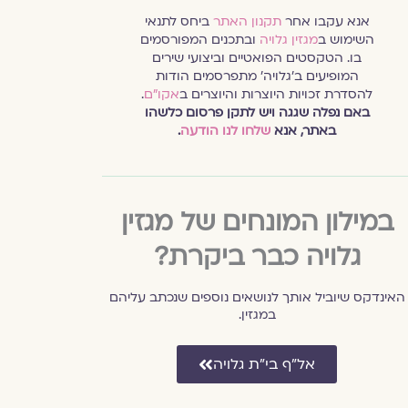
אנא עקבו אחר
תקנון האתר
ביחס לתנאי
השימוש ב
מגזין גלויה
ובתכנים המפורסמים
בו. הטקסטים הפואטיים וביצועי שירים
המופיעים ב׳גלויה׳ מתפרסמים הודות
להסדרת זכויות היוצרות והיוצרים ב
אקו״ם
.
באם נפלה שגגה ויש לתקן פרסום כלשהו
באתר, אנא
שלחו לנו הודעה
.
במילון המונחים של מגזין
גלויה כבר ביקרת?
האינדקס שיוביל אותך לנושאים נוספים שנכתב עליהם
במגזין.
אל״ף בי״ת גלויה