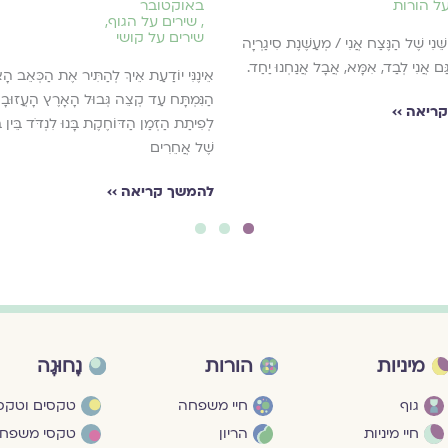
על הורות
באוקטובר
,
שירים על הגוף
,
שירים על קושי
ֵּׁנִי שֶׁל הַנֶּצַח אֲנִי / מְעַשֶּׁנֶת סִיגַרְיָה
 גַּם אֲנִי לְבַד, אִמָּא, אֲבָל אֲנַחְנוּ יַחַד.
אֵינֶנִּי יוֹדַעַת אֵיךְ לְהַתִּיר אֶת הַכְּאֵב הָאָ
הַנִּמְתָּח עַד קְצֵה גְּבוּל הָאָרֶץ הָעֲזוּ
ריאה ››
לְפִיתַת הַזְּמַן הַדּוֹחֶקֶת בָּנוּ לִנְדֹּד בֵּין ב
שֶׁל אֲחֵרִים
להמשך קריאה ››
3
2
1
מיניות
הורות
נָחוּגָה
גוף
חיי משפחה
טקסים וטקסי
חיי מיניות
הריון
טקסי משפח