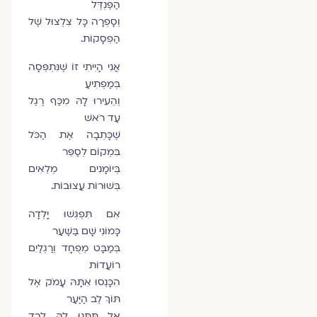
הַפֶּנְדֶּל
וְסָפְרָה כָּל צִלְצוּל שֶׁל
הַפְסָקוֹת.
אֲנִי הָיִיתִי זוֹ שֶׁנִּתְפְּסָה
בְּמַפְתִיעַ
וְהֵעִירוּ לָהּ מִכַּף רֶגֶל
עַד רֹאשׁ
שֶׁכָּתְבָה אֶת הַכֹּל
בִּמְקוֹם לְסַפֵּר
בְּיוֹמָנִים מְלֵאִים
בְּשׁוּרוֹת עֲצוּבוֹת.
אִם תִּפְגְּשׁוּ יָלְדָה
כָּמוֹנִי שָׁם בַּשַּׁעַר
בְּמַבָּט מְפֻחָד וְרַגְלַיִם
רוֹעֲדוֹת
הִכָּנְסוּ אִתָּהּ עָמֹק אֶל
תּוֹךְ לֵב הַיַּעַר
אַל תִּתְּנוּ לָהּ לְבַד