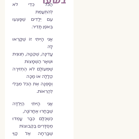
הַכֹּל כְּדֵי לֹא
לְהִתְעַמֵּת
עִם יְּלָדִים שֶׁפָּצְעוּ
בְּאֹפֶן תָּדִיר.
אֲנִי הָיִיתִי זוֹ שֶׁקָּרְאוּ
לָהּ
עֲדִינָה, שְׁקֵטָה, חְנוּנִית
וּשְׁאָר הַשְׁמָצוֹת
שֶׁמֵּעוֹלָם לֹא הֶחְזִירָה
קְלָלָה אוֹ מַכָּה
וְסָפְגָה אֶת הַכֹּל מִבְּלִי
לְהַרְאוֹת.
אֲנִי הָיִיתִי הַיַּלְדָּה
שֶׁבָּחֲרוּ אַחֲרוֹנָה,
כְּשֶׁכֻּלָּם כְּבָר עָמְדוּ
מְסֻדָּרִים בַּקְּבוּצוֹת
שֶׁבָּרְחָה אֶל קַוֵּי