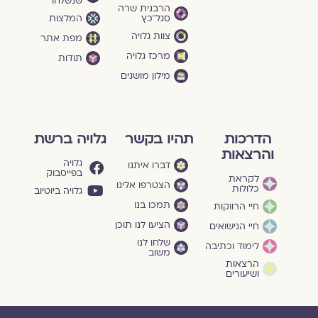
שנשלחו
הרבנית שרה
סגל־כץ
המלצות
צוות גלויה
מפת אתר
מרכז גלויה
תודות
מילון מושגים
הדרכות
תהיו בקשר
גלויה ברשת
והרצאות
גלויה
דברו איתנו
בפייסבוק
לקראת
הצטרפו אלינו
כלולות
גלויה ביוטיוב
תמכו בנו
חיי הרווקות
הציעו לנו תוכן
חיי הנישואים
שלחו לנו
לימוד וכתיבה
משוב
הרצאות
ושיעורים