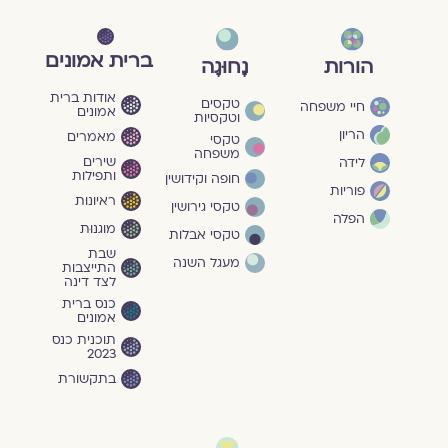
ברית אמונים
הורות
נָחוּגָה
אודות ברית
טקסים
חיי משפחה
אמונים
וטקסיות
הריון
מאמרים
טקסי
משפחה
שירים
לידה
ותפילות
חופה וקידושין
פוריות
ראיונות
טקסי גירושין
הפלה
מוגנוּת
טקסי אבלות
שבת
מעגל השנה
התייצבות
לצד דינה
כנס ברית
אמונים
תוכנית כנס
2023
בתקשורת