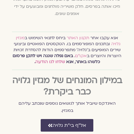
וזיכו אותה בפרסים. חלק משיריה מולחנים ומבוצעים על ידי
אומנים שונים.
אנא עקבו אחר
תקנון האתר
ביחס לתנאי השימוש ב
מגזין
גלויה
ובתכנים המפורסמים בו. הטקסטים הפואטיים וביצועי
שירים המופיעים ב׳גלויה׳ מתפרסמים הודות להסדרת זכויות
היוצרות והיוצרים ב
אקו״ם
.
באם נפלה שגגה ויש לתקן פרסום
כלשהו באתר, אנא
שלחו לנו הודעה
.
במילון המונחים של מגזין גלויה
כבר ביקרת?
האינדקס שיוביל אותך לנושאים נוספים שנכתב עליהם
במגזין.
אל״ף בי״ת גלויה