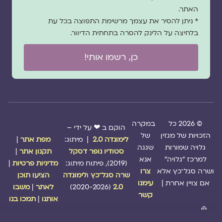
האתר.
* ניתן להסיר את עצמך מרשימת התפוצה בכל עת
בלחיצה על הלינק להסרה בתחתית הדיוור.
כן, רשמו אותי!
© 2026 כל
במקרה
הוקם ב ❤ על ידי –
הזכויות של מגזין
של
לימונדה 2.0
| מיתוג:
מפת אתר
|
גלויה שמורות
שגגה
סטודיו נופר דסקל
תקנון אתר
|
למרכז "גלויה"
אנא
(2019), פיתוח מיתוג:
מדיניות פרטיות
|
ושרה סגל־כץ אלא
צרו
שרה סגל־כץ
ו
לימונדה
הציעו תוכן
אם צויין אחרת |
עימנו
2.0
(2020-2026)
לאתר
|
משבו
קשר
אותנו
|
תמכו בנו