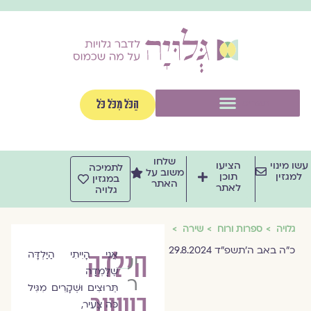
וג
וכן
תפריט
הַכֹּל מִכֹּל כֹּל
שלחו
שו מינוי
הציעו
לתמיכה
משוב על
למגזין
תוכן
במגזין
האתר
לאתר
גלויה
גלויה
ספרות ורוח
שירה
כ״ה באב ה׳תשפ״ד 29.8.2024
הילדה
אֲנִי הָיִיתִי הַיַּלְדָּה
יעל
שֶׁלָּמְדָה
רן
תֵּרוּצִים וּשְׁקָרִים מִגִּיל
בשער
כֹּה צָעִיר,