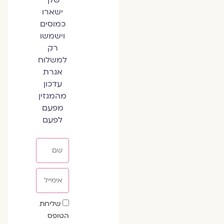
שלך
ישארו
כמוסים
וישמשו
רק
למשלוח
אגרת
עדכון
מהמגזין
מפעם
לפעם
שם
אימייל
שדה
שליחת
הסכמה
הטופס