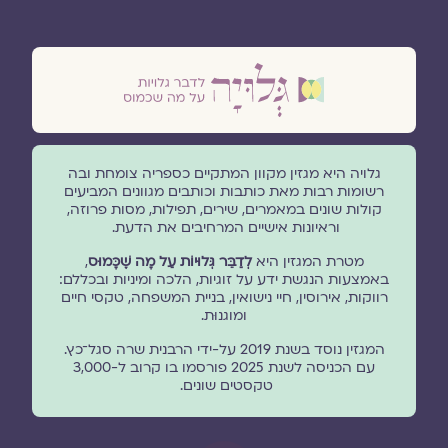
גלויה היא מגזין מקוון המתקיים כספריה צומחת ובה
רשומות רבות מאת כותבות וכותבים מגוונים המביעים
קולות שונים במאמרים, שירים, תפילות, מסות פרוזה,
וראיונות אישיים המרחיבים את הדעת.
מטרת המגזין היא
לְדַבֵּר גְּלוּיוֹת עַל מָה שֶׁכָּמוּס
,
באמצעות הנגשת ידע על זוגיות, הלכה ומיניות ובכללם:
רווקות, אירוסין, חיי נישואין, בניית המשפחה, טקסי חיים
ומוגנוּת.
המגזין נוסד בשנת 2019 על-ידי הרבנית שרה סגל־כץ.
עם הכניסה לשנת 2025 פורסמו בו קרוב ל-3,000
טקסטים שונים.