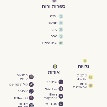
ספרות ורוח
שירה
תפילות
פרוזה
מסה
גלוית עיניים
גלויות
אודות
המלצות
כותבות
קריאה
וכותבים
גלוית לב
גלויות
קולות קוראים
מתארחות
על המגזין
אירועים
Gluya
Magazine
בתקשורת
מה חדש
איגרות