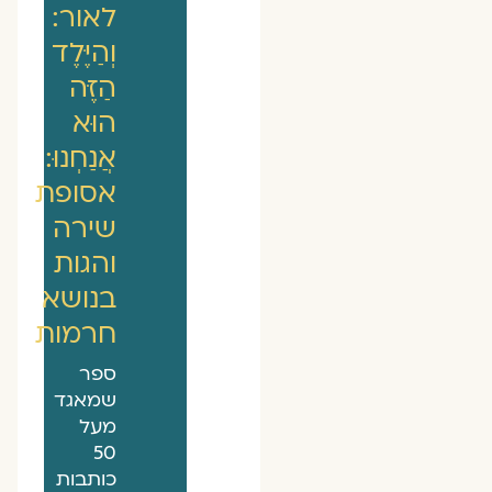
לאור:
וְהַיֶּלֶד
הַזֶּה
הוּא
אֲנַחְנוּ:
אסופת
שירה
והגות
בנושא
חרמות
ספר
שמאגד
מעל
50
כותבות