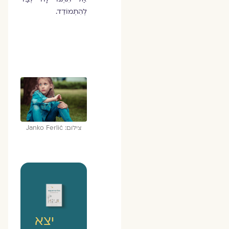
לְהִתְמוֹדֵד.
צילום: Janko Ferlič
יצא