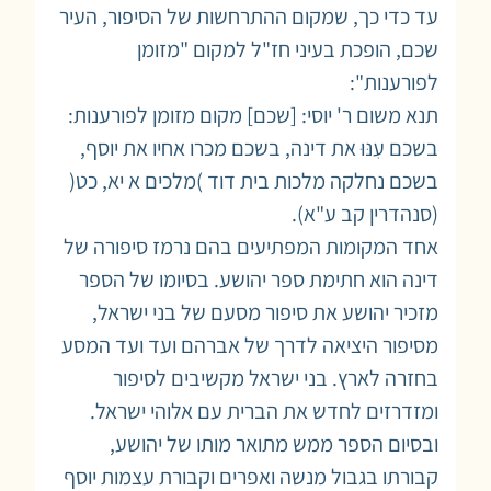
עד כדי כך, שמקום ההתרחשות של הסיפור, העיר
שכם, הופכת בעיני חז"ל למקום "מזומן
לפורענות":
תנא משום ר' יוסי: [שכם] מקום מזומן לפורענות:
בשכם עִנּוּ את דינה, בשכם מכרו אחיו את יוסף,
בשכם נחלקה מלכות בית דוד )מלכים א יא, כט(
(סנהדרין קב ע"א).
אחד המקומות המפתיעים בהם נרמז סיפורה של
דינה הוא חתימת ספר יהושע. בסיומו של הספר
מזכיר יהושע את סיפור מסעם של בני ישראל,
מסיפור היציאה לדרך של אברהם ועד ועד המסע
בחזרה לארץ. בני ישראל מקשיבים לסיפור
ומזדרזים לחדש את הברית עם אלוהי ישראל.
ובסיום הספר ממש מתואר מותו של יהושע,
קבורתו בגבול מנשה ואפרים וקבורת עצמות יוסף