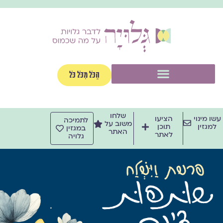
ילוג
תוכן
תפריט
הַכֹּל מִכֹּל כֹּל
שלחו
עשו מינוי
הציעו
לתמיכה
משוב על
למגזין
תוכן
במגזין
האתר
לאתר
גלויה