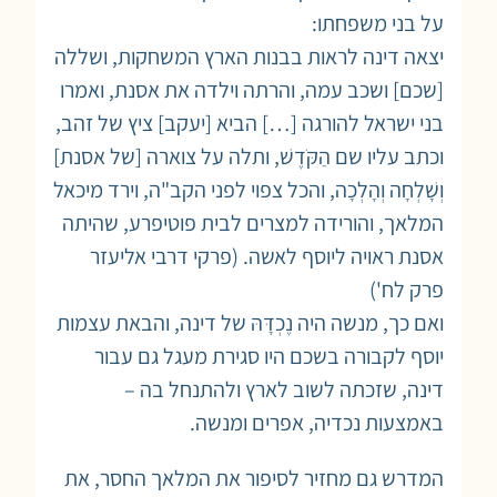
על בני משפחתו:
יצאה דינה לראות בבנות הארץ המשחקות, ושללה
[שכם] ושכב עמה, והרתה וילדה את אסנת, ואמרו
בני ישראל להורגה […] הביא [יעקב] ציץ של זהב,
וכתב עליו שם הַקֹּדֶשׁ, ותלה על צוארה [של אסנת]
וְשָׁלְחָה וְהָלְכָה, והכל צפוי לפני הקב"ה, וירד מיכאל
המלאך, והורידה למצרים לבית פוטיפרע, שהיתה
אסנת ראויה ליוסף לאשה. (פרקי דרבי אליעזר
פרק לח')
ואם כך, מנשה היה נֶכְדָּהּ של דינה, והבאת עצמות
יוסף לקבורה בשכם היו סגירת מעגל גם עבור
דינה, שזכתה לשוב לארץ ולהתנחל בה –
באמצעות נכדיה, אפרים ומנשה.
המדרש גם מחזיר לסיפור את המלאך החסר, את