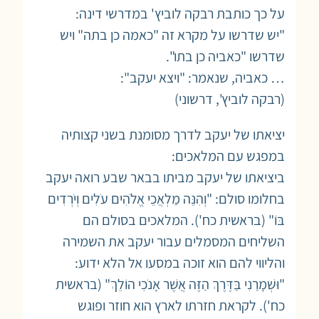
על כך כותבת רבקה לוביץ' במדרשי דינה:
"יש שדרשו על מקרא זה "כאמה כן בתה" ויש
שדרשו "כאביה כן בתו".
… כאביה, שנאמר: "ויצא יעקב":
(רבקה לוביץ', דרשוני)
יציאתו של יעקב לדרך מסומנת בשני קצותיה
במפגש עם המלאכים:
ביציאתו של יעקב מביתו בבאר שבע רואה יעקב
בחלומו סולם: "וְהִנֵּה מַלְאֲכֵי אֱלֹהִים עֹלִים וְיֹרְדִים
בּוֹ" (בראשית כח'). המלאכים בסולם הם
השליחים המסמלים עבור יעקב את השמירה
והליווי להם הוא זוכה במסעו אל הלא ידוע:
"וּשְׁמָרַנִי בַּדֶּרֶךְ הַזֶּה אֲשֶׁר אָנֹכִי הוֹלֵךְ" (בראשית
כח'). לקראת חזרתו לארץ הוא חוזר ופוגש