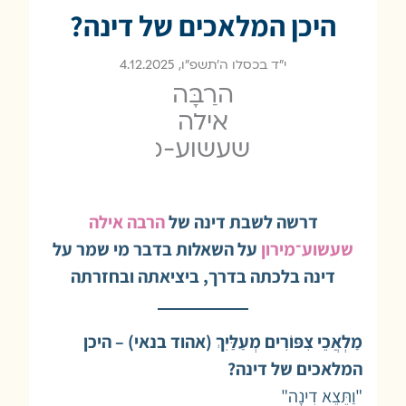
היכן המלאכים של דינה?
י״ד בכסלו ה׳תשפ״ו, 4.12.2025
הרַבָּה
אילה
שעשוע-מירון
דרשה לשבת דינה של
הרבה אילה
שעשוע־מירון
על השאלות בדבר מי שמר על
דינה בלכתה בדרך, ביציאתה ובחזרתה
מַלְאֲכֵי צִפּוֹרִים מְעַלַּיִךְ (אהוד בנאי) – היכן
המלאכים של דינה?
"וַתֵּצֵא דִינָה"