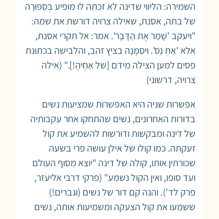
השמירה: הליווי שדינה לא זכתה לו מופיע בְּסִפּוּרָהּ
של בתה, אסנת, שאילה צרויה דורשת את שמה:
"ויעקב 'שָׁמַר אֶת הַדָּבָר'. אמר: אל תקרי אסנת,
אלא 'אַתְּ נֵס'. ויסַמְּנָהּ בציץ זהב, והלבישה בכתונת
פסים למען הצילה מידם [של אַחֶיהָ!]." (אילה
צרויה, דרשוני)
אפשרות שניה היא האפשרות שמציעות נשים
בדורות האחרונים, נשים שהתחקו אחר עקבותיה
של דינה ומבקשות ודורשות להשמיע את קול
זעקתה. כמו קולו של אילן עושה פרי בשעה
שכורתין אותו, קולה של דינה "יוצא מסוף העולם
ועד סופו, ואין הקול נשמע" (פרקי דרבי אליעזר,
פרק לד'). והנה קם דור של נשים (וגברים!)
ששמעו את קול הצעקה ומשמיעות אותה, נשים