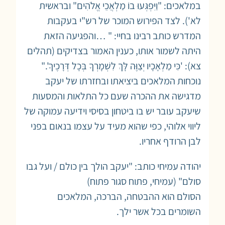
במלאכים: "וַיִּפְגְּעוּ בוֹ מַלְאֲכֵי אֱלֹהִים" ובראשית
לא'). לצד הפירוש המוכר של רש"י בעקבות
המדרש כותב רבינו בחיי: " …והפגיעה הזאת
היתה לשמור אותו, כענין האמור בצדיקים (תהלים
צא): 'כִּי מַלְאָכָיו יְצַוֶּה לָּךְ לִשְׁמָרְךָ בְּכָל דְּרָכֶיךָ'."
נוכחות המלאכים ביציאתו ובחזרתו של יעקב
מדגישה את ההכרה שעם כל התלאות והמסעות
שיעקב עובר יש בו ביטחון בסיסי וידיעה עמוקה של
ליווי אלוהי, כפי שהוא מעיד על עצמו בנאום בפני
לבן הרודף אחריו.
יהודה עמיחי כותב: "יעקב הולך בין כולם / ועל גבו
סולם" (עמיחי, פתוח סגור פתוח)
הסולם הוא ההבטחה, הברכה, המלאכים
השומרים בכל אשר ילך.