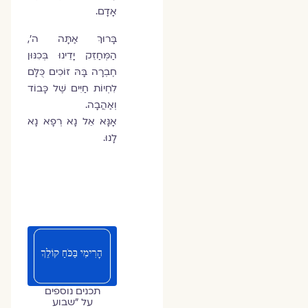
אָדָם.
בָּרוּךְ אַתָּה ה',
הַמְּחַזֵּק יָדֵינוּ בְּכִנּוּן
חֶבְרָה בָּהּ זוֹכִים כֻּלָּם
לִחְיוֹת חַיִּים שֶׁל כָּבוֹד
וְאַהֲבָה.
אָנָּא אֵל נָא רְפָא נָא
לָנוּ.
תכנים נוספים
על ״שבוע