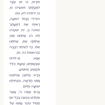
תִּירָאִי, כִּי יֵשׁ שָׂכָר
לִפְעֻלָּתֵךְ (ישעיהו מ,
ט; ירמיהו לא, טו).
הוֹרִידִי כַּנַּחַל דִּמְעָה,
רָאִיתִי אֶת דִּמְעָתֵךְ
(איכה ב, יח; ישעיהו
לַח, ה). אֲחֹתֵנוּ אַתְּ,
אֲחֹתֵנוּ אַתְּ, אֲחֹתֵנוּ
אַתְּ. הֲיִי לְאַלְפֵי רְבָבָה
(בראשית כד, ס).
אָנָּא, אֱ-לֹהֵינוּ
שֶׁבַּשָּׁמַיִם, שַׁוְעַת הַדַּל
תַּקְשִׁיב וְתוֹשִׁיעַ,
בְּרָא בְּתוֹכָן וּבְתוֹכֵנוּ
נֶפֶשׁ חֲדָשָׁה, וְהַנְחִילֶנּוּ
יְשׁוּעָה וְחַיִּים.
בָּרוּךְ אַתָּה ה', אֲשֶׁר
מְחַדֵּשׁ בְּטוּבוֹ בְּכָל יוֹם
תָּמִיד טֹהַר נַפְשׁוֹ שֶׁל