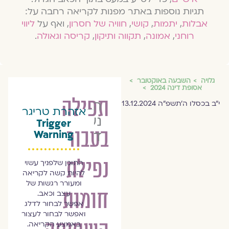
תגיות נוספות באתר מפנות לקריאה רחבה על:
אבלות
,
יתמות
,
קושי
,
חוויה של חסרון
, ואף על
ליווי
רוחני
,
אמונה
,
תקווה ותיקון
,
קריסה וגאולה
.
גלויה
השבעה באוקטובר
אסופת דינה 2024
הרַבָּה
י״ב בכסלו ה׳תשפ״ה 13.12.2024
אזהרת טריגר
נעמה
Trigger
‬בעבור
דפני
Warning
התוכן שלפניך עשוי
להיות קשה לקריאה
ומעורר רגשות של
עצב וכאב.
אפשר לבחור לדלג
ואפשר לבחור לעצור
באמצע הקריאה.