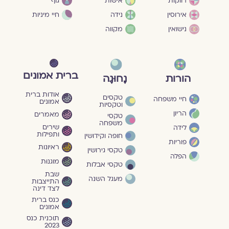
גוף
רווקות
אישות
חיי מיניות
אירוסין
נידה
נישואין
מקווה
ברית אמונים
הורות
נָחוּגָה
אודות ברית
טקסים
חיי משפחה
אמונים
וטקסיות
הריון
מאמרים
טקסי
משפחה
שירים
לידה
ותפילות
חופה וקידושין
פוריות
ראיונות
טקסי גירושין
הפלה
מוגנוּת
טקסי אבלות
שבת
מעגל השנה
התייצבות
לצד דינה
כנס ברית
אמונים
תוכנית כנס
2023