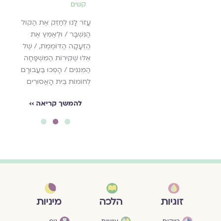
קשים
לִפְקֹחַ עֵינַיִם עִוְרוֹת
לְהוֹצִיא מִמַּסְגֵּר אַסִּיר
עֲזֹר לָנוּ לְחַזֵּק אֶת הַקּוֹל
מִבֵּית כֶּלֶא יֹשְׁבֵי חֹשֶׁךְ
הַנִּשְׁבָּר / וּלְאַמֵּץ אֶת
הַזְּעָקָה הַדּוֹמֶמֶת, / שֶׁל
להמשך קריאה ››
אֵלּוּ שֶׁקִּירוֹת הַמִּשְׁפָּחָה
הַמְּגִנִּים / הָפְכוּ בַּעֲבוּרָם
לְחוֹמוֹת בֵּית הָאֲסוּרִים
להמשך קריאה ››
3
2
1
מיניות
זוגיות
הלכה