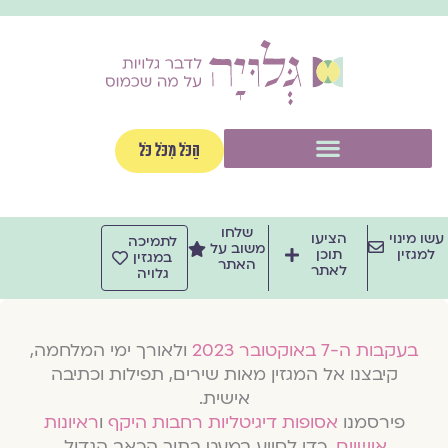
וג
וכן
תפריט
הַכֹּל מִכֹּל כֹּל
שלחו
שו מינוי
הציעו
לתמיכה
משוב על
למגזין
תוכן
במגזין
האתר
לאתר
גלויה
בעקבות ה-7 באוקטובר 2023
ולאורך ימי המלחמה,
קיבצנו אל המגזין מאות שירים, תפילות וכתיבה
אישית.
פירסמנו
אסופות דיגיטליות רחבות היקף
ו
ראיונות
אישיים
, כדי לסייע במעט בתוך הכאב הגדול.