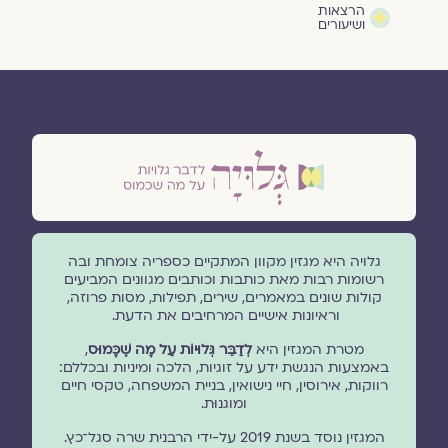
הרצאות
ושיעורים
גלויה היא מגזין מקוון המתקיים כספריה צומחת ובה
רשומות רבות מאת כותבות וכותבים מגוונים המביעים
קולות שונים במאמרים, שירים, תפילות, מסות פרוזה,
וראיונות אישיים המרחיבים את הדעת.
מטרת המגזין היא
לְדַבֵּר גְּלוּיוֹת עַל מָה שֶׁכָּמוּס
,
באמצעות הנגשת ידע על זוגיות, הלכה ומיניות ובכללם:
רווקות, אירוסין, חיי נישואין, בניית המשפחה, טקסי חיים
ומוגנוּת.
המגזין נוסד בשנת 2019 על-ידי הרבנית שרה סגל־כץ.