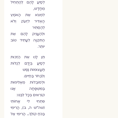
לְסַיֵּעַ לָהֶם לְהַתְחִיל
מֵחָדָשׁ,
לִמְצֹא אֶת הָאֹמֶץ
הָאַדִּיר לִזְעֹק וְלֹא
לְהַסְתִּיר
וּלְהַעֲנִיק לָהֶם אֶת
הַתִּקְוָה לְעָתִיד טוֹב
יוֹתֵר.
תֵּן לָנוּ אֶת הַזְּכוּת
לְסַיֵּעַ בְּיָדָם לְגַלּוֹת
תַּעֲצוּמוֹת נֶפֶשׁ
וְלִבְחֹר בַּחַיִּים.
וּלְסוֹבְלוֹת מֵאַלִּימוּת
בַּמִּשְׁפָּחָה אָנוּ
קוֹרְאִים בְּכָל לִבֵּנוּ:
פִּתְחִי לִי אֲחוֹתִי
(שה"ש ה, ב), הָרִימִי
בַּכֹּחַ קוֹלֵךְ… הָרִימִי אַל