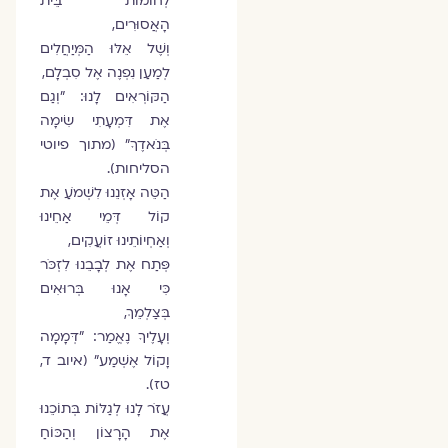
לְחוֹמוֹת בֵּית
הָאֲסוּרִים,
וְשֶׁל אֵלּוּ הַמְּיַחֲלִים
לְמַעַן נִפְנֶה אֶל סִבְלָם,
הַקּוֹרְאִים לָנוּ: "וְגַם
אֶת דִּמְעָתִי שִׂימָה
בְּנֹאדֶךָ" (מתוך פיוטי
הסליחות).
הַטֵּה אָזְנֵנוּ לִשְׁמֹעַ אֶת
קוֹל דְּמֵי אַחֵינוּ
וְאַחְיוֹתֵינוּ זוֹעֲקִים,
פְּתַח אֶת לְבָבֵנוּ לִזְכֹּר
כִּי אָנוּ בְּרוּאִים
בְּצַלְמֵךְ,
וְעָלֶיךָ נֶאֱמַר: "דְּמָמָה
וָקוֹל אֶשְׁמַע" (איוב ד,
טז).
עֲזֹר לָנוּ לְגַלּוֹת בְּתוֹכֵנוּ
אֶת הָרָצוֹן וְהַכּוֹחַ