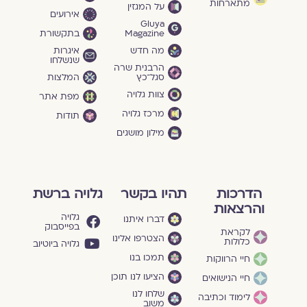
מתארחות
על המגזין
אירועים
Gluya
Magazine
בתקשורת
מה חדש
איגרות
שנשלחו
הרבנית שרה
סגל־כץ
המלצות
צוות גלויה
מפת אתר
מרכז גלויה
תודות
מילון מושגים
הדרכות
תהיו בקשר
גלויה ברשת
והרצאות
גלויה
דברו איתנו
בפייסבוק
לקראת
הצטרפו אלינו
כלולות
גלויה ביוטיוב
תמכו בנו
חיי הרווקות
הציעו לנו תוכן
חיי הנישואים
שלחו לנו
לימוד וכתיבה
משוב