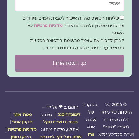
שדה
שליחת הטופס מהווה אישור לקבלת תכנים שיווקיים
הסכמה
ועדכונים ממגזין גלויה בהתאם ל
מדיניות פרטיות
של
האתר.
* ניתן להסיר את עצמך מרשימת התפוצה בכל עת
בלחיצה על הלינק להסרה בתחתית הדיוור.
כן, רשמו אותי!
© 2026 כל
במקרה
הוקם ב ❤ על ידי –
הזכויות של מגזין
של
לימונדה 2.0
| מיתוג:
מפת אתר
|
גלויה שמורות
שגגה
סטודיו נופר דסקל
תקנון אתר
|
למרכז "גלויה"
אנא
(2019), פיתוח מיתוג:
מדיניות פרטיות
|
ושרה סגל־כץ אלא
צרו
שרה סגל־כץ
ו
לימונדה
הציעו תוכן