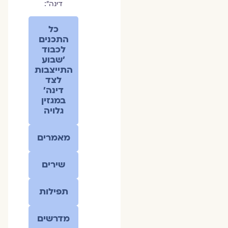
דינה״:
כל
התכנים
לכבוד
׳שבוע
התייצבות
לצד
דינה׳
במגזין
גלויה
מאמרים
שירים
תפילות
מדרשים