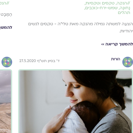
//
הנקה
,
טקסים וטקסיות
,
//
הנק
נָחוּגָה
,
שמש-ירח-כוכבים
,
תהלים
הַמַּבָּט
הצעה למשתה גמילה מהנקה מאת טלי"ה - טקסים לנשים
להמשך 
יהודיות.
להמשך קריאה ››
הורות
ד' בסיון תש"ף 27.5.2020