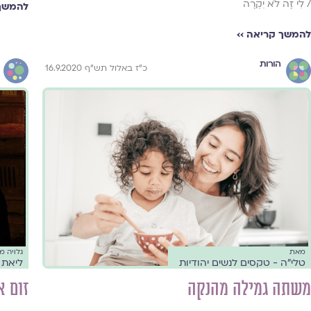
/ לִי זֶה לֹא יִקְרֶה
להמשך 
להמשך קריאה ››
הורות
כ"ז באלול תש"ף 16.9.2020
מאת
גלויה 
טלי"ה - טקסים לנשים יהודיות
ליאת 
משתה גמילה מהנקה
זום א