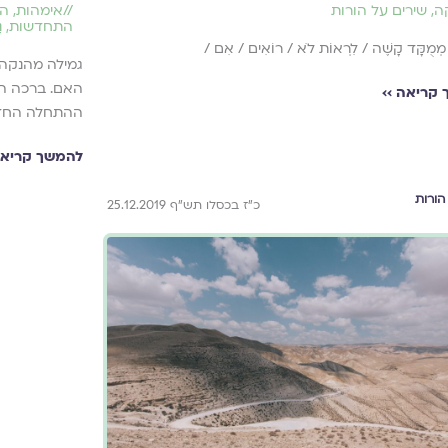
//
אימהות
,
הו
ה
,
שירים על הורות
התחדשות
,
נ
 מְמֻקָּד קָשֶׁה / לִרְאוֹת לֹא / רוֹאִים / אִם /
גמילה מהנקה 
האם. ברכה ה
קריאה ››
ההתחלה החד
להמשך קריאה
הורות
כ"ז בכסלו תש"ף 25.12.2019