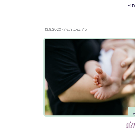
 ››
כ"ג באב תש"ף 13.8.2020
י
לת