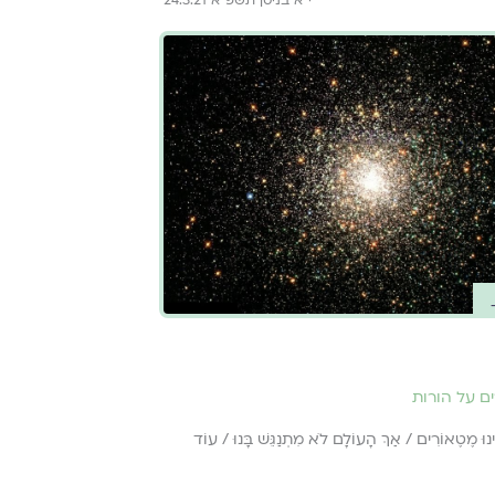
ם על הורות
ינוּ מֶטֶאוֹרִים / אַךְ הָעוֹלָם לֹא מִתְנַגֵּשׁ בָּנוּ / עוֹד