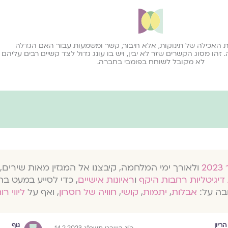
ת האכילה של תינוקות, אלא חיבור, קשר ומשמעות עבור האם הגדלה
הו מסוג הקשרים שזר לא יבין, ויש בו עונג גדול לצד קשיים רבים עליהם
לא מקובל לשוחח בפומבי בחברה.
ולאורך ימי המלחמה, קיבצנו אל המגזין מאות שירים, 
דיגיטליות רחבות היקף
ו
ראיונות אישיים
, כדי לסייע במעט בת
בה על:
אבלות
,
יתמות
,
קושי
,
חוויה של חסרון
, ואף על
ליווי רו
הריון
גוף
כ״ג בשבט תשפ״ג 14.2.2023