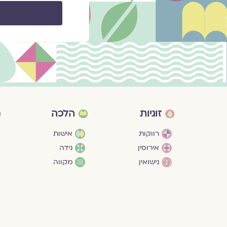
זוגיות
הלכה
רווקות
אישות
אירוסין
נידה
נישואין
מקווה