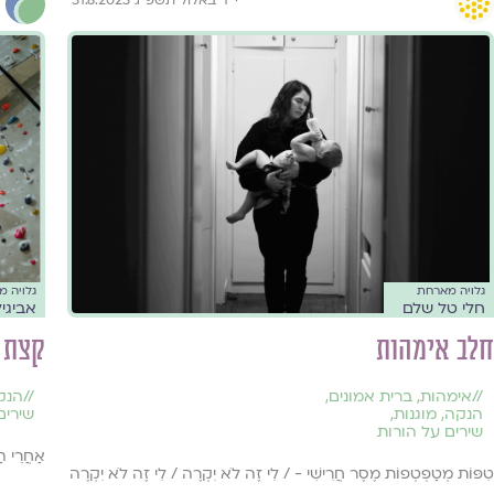
גלויה מארחת
גלויה 
חלי טל שלם
אביגי
חלב אימהות
קצת 
//
אימהות
,
ברית אמונים
,
//
הנק
הנקה
,
מוגנות
,
שירים
שירים על הורות
אַחֲרֵי הַ
טִפּוֹת מְטַפְטְפוֹת מֶסֶר חֲרִישִׁי - / לִי זֶה לֹא יִקְרֶה / לִי זֶה לֹא יִקְרֶה