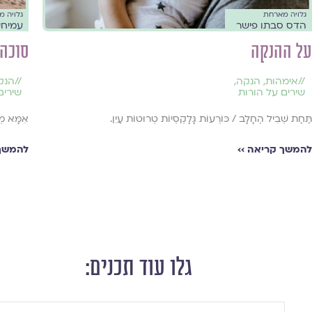
גלויה מארחת
גלויה 
הדס סבתו פישר
עמיחי
על ההנקה
סוכה 
//
אימהות
,
הנקה
,
//
הנק
שירים על הורות
שירים
תַּחַת שְׁבִיל הֶחָלָב / כּוֹרְעוֹת גָּלָקְסְיוֹת טְרוּטוֹת עַיִן.
אִמָּא מְקַ
להמשך קריאה ››
להמשך 
גלו עוד תכנים:
Searc