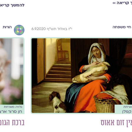
קריאה ››
להמשך קריאה
חיי משפחה
הורות
י"ז באלול תש"ף 6.9.2020
גלויה מארחת
מארחת
חן סרור ארצ
קפלן
ברכת הגומ
ין זום אאוט