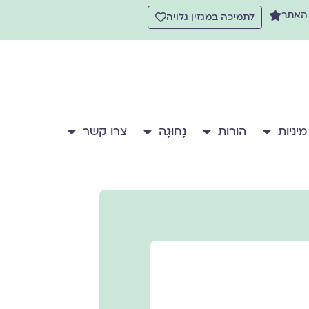
 האתר
לתמיכה במגזין גלויה
מיניות
הורות
נָחוּגָה
צרו קשר