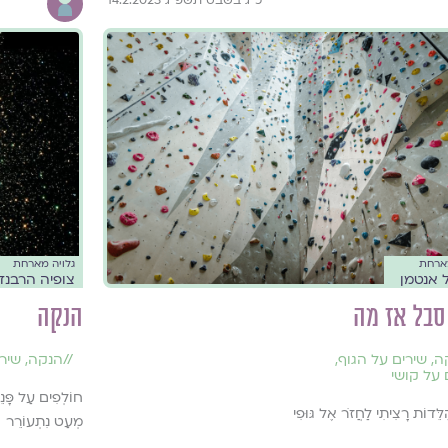
מארחת
גלויה מארחת
ל אנטמן
צופיה הרבנד
סבל אז מה
הנקה
ה
,
שירים על הגוף
,
//
הנקה
,
שירי
 על קושי
חוֹלְפִים עַל פָּנֵ
לֵּדוֹת רָצִיתִי לַחֲזֹר אֶל גּוּפִי
מְעַט נִתְעוֹרֵר