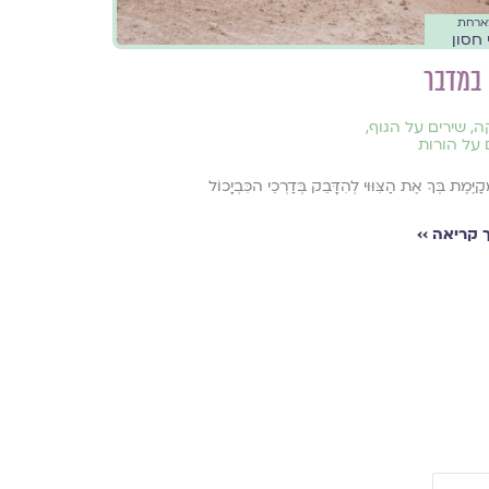
מארחת
 חסון
במדבר
ה
,
שירים על הגוף
,
 על הורות
יֶּמֶת בְּךָ אֶת הַצִּוּוּי לְהִדָּבֵק בְּדַרְכֵי הכִּבְיָכוֹל
קריאה ››