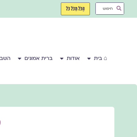
ילוג
Search
תוכן
הַכֹּל מִכֹּל כֹּל
...
⌂ בית
אודות
ברית אמונים
השבע
ל