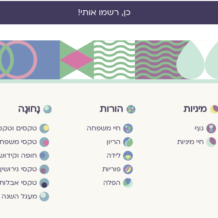
כן, רשמו אותי!
מיניות
הורות
נָחוּגָה
גוף
חיי משפחה
טקסים וטקסי
חיי מיניות
הריון
טקסי משפח
לידה
חופה וקידושי
פוריות
טקסי גירושין
הפלה
טקסי אבלות
מעגל השנה