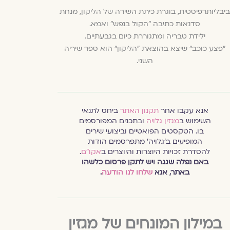
ביבליותרפיסטית, בוגרת כיתת השירה של הליקון, מנחת
סדנאות כתיבה "הקול בנפש" ואמא.
ילידת טבריה ומתגוררת כיום בגבעתיים.
"פצע כוכב" שיצא בהוצאת "הליקון" הוא ספר שיריה
השני.
אנא עקבו אחר
תקנון האתר
ביחס לתנאי
השימוש ב
מגזין גלויה
ובתכנים המפורסמים
בו. הטקסטים הפואטיים וביצועי שירים
המופיעים ב׳גלויה׳ מתפרסמים הודות
להסדרת זכויות היוצרות והיוצרים ב
אקו״ם
.
באם נפלה שגגה ויש לתקן פרסום כלשהו
באתר, אנא
שלחו לנו הודעה
.
במילון המונחים של מגזין