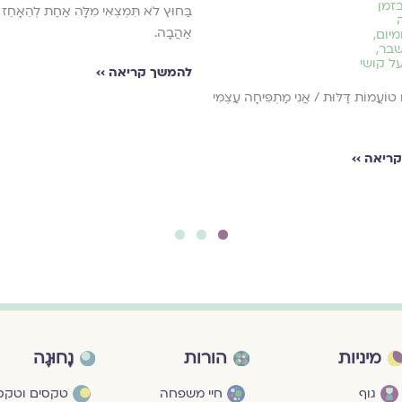
זמן
בַּחוּץ לֹא תִּמְצְאִי מִלָּה אַחַת לְהֵאָחֵז 
אַהֲבָה.
ומיום
,
שבר
,
ל קושי
להמשך קריאה ››
ם טוֹעֲמוֹת דַּלּוּת / אֲנִי מַתְפִּיחָה עַצְמִי
ריאה ››
3
2
1
מיניות
הורות
נָחוּגָה
גוף
חיי משפחה
טקסים וטקסי