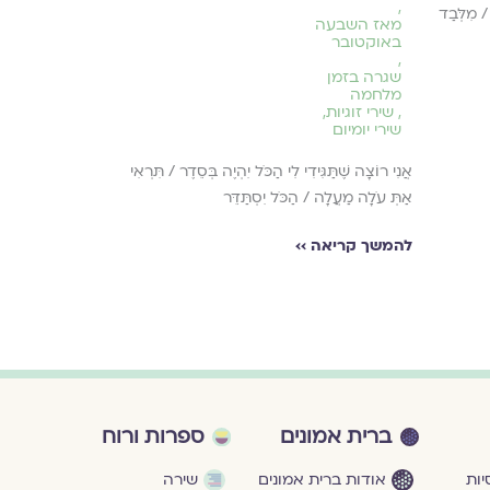
,
/ מִלְּבַד
הֵיכָן תַּנִּיחִי אוֹת
מאז השבעה
לְהַרְדָּמוֹת אֲרֻכּו
באוקטובר
,
נְשִׁיקוֹת
שגרה בזמן
מלחמה
,
שירי זוגיות
,
להמשך קריאה ›
שירי יומיום
אֲנִי רוֹצָה שֶׁתַּגִּידִי לִי הַכֹּל יִהְיֶה בְּסֵדֶר / תִּרְאִי
אַתְּ עֹלָה מַעֲלָה / הַכֹּל יִסְתַּדֵּר
להמשך קריאה ››
ברית אמונים
ספרות ורוח
ות
אודות ברית אמונים
שירה