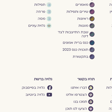
ה
מאמרים
תפילות
ן
שירים ותפילות
פרוזה
ראיונות
מסה
מוגנוּת
גלוית עיניים
שבת התייצבות לצד
דינה
כנס ברית אמונים
תוכנית כנס 2023
בתקשורת
ת
תהיו בקשר
גלויה ברשת
לות
דברו איתנו
גלויה בפייסבוק
הצטרפו אלינו
גלויה ביוטיוב
ם
תמכו בנו
ה
הציעו לנו תוכן