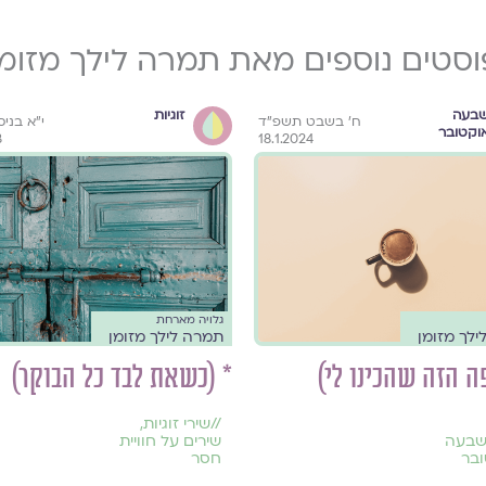
וסטים נוספים מאת תמרה לילך מזומן
בעה
זוגיות
ח׳ בשבט תשפ״ד
י״א בני
וקטובר
3
18.1.2024
גלויה מארחת
לך מזומן
תמרה לילך מזומן
ה הזה שהכינו לי)
* (כשאת לבד כל הבוקר)
//
שירי זוגיות
,
שבעה
שירים על חוויית
בר
חסר