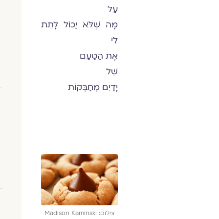
עַל
מָה שֶׁלֹּא יָכוֹל לָתֵת
לִי
אֶת הַטַּעַם
שֶׁל
יָדַיִם מְחַבְּקוֹת
צילום: Madison Kaminski