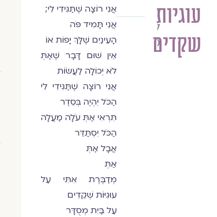
עוגיות
אֲנִי רוֹצָה שֶׁתַּגִּידִי לִי;
תמרה
אֲנִי תָּמִיד פֹּה
לילך
שקדים
מזומן
הָעֵינַיִם שֶׁלָּךְ יָפוֹת אוֹ
אֵין שׁוּם דָּבָר שֶׁאַתְּ
לֹא יְכוֹלָה לַעֲשׂוֹת
אֲנִי רוֹצָה שֶׁתַּגִּידִי לִי
הַכֹּל יִהְיֶה בְּסֵדֶר
תִּרְאִי אַתְּ עֹלָה מַעֲלָה
הַכֹּל יִסְתַּדֵּר
אֲבָל אַתְּ
אַתְּ
מְדַבֶּרֶת אִתִּי עַל
עוּגִיּוֹת שְׁקֵדִים
עַל בַּיִת מְסֻדָּר