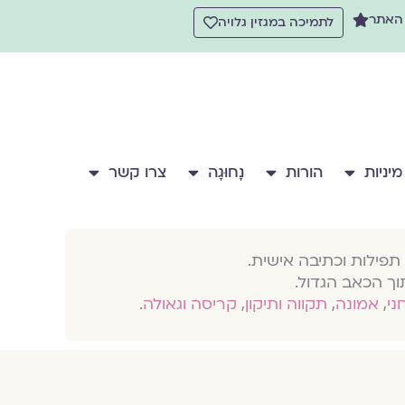
 האתר
לתמיכה במגזין גלויה
מיניות
הורות
נָחוּגָה
צרו קשר
תפילות וכתיבה אישית.
וך הכאב הגדול.
חני
,
אמונה
,
תקווה ותיקון
,
קריסה וגאולה
.