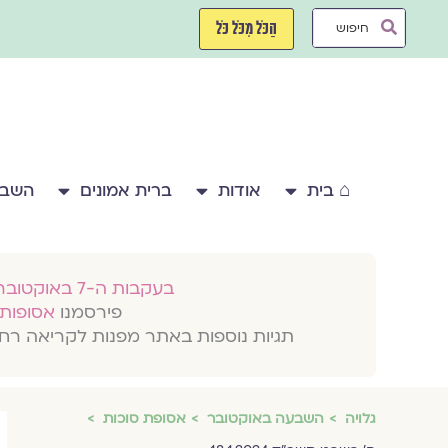
ילוג
Search
תוכן
הַכֹּל מִכֹּל כֹּל
...
⌂ בית
אודות
ברית אמונים
השבע
בעקבות ה-7 באוקטובר 2023
פירסמנו
אסופות 
תגיות נוספות באתר מפנות לקריאה רח
גלויה
השבעה באוקטובר
אסופת סוכות