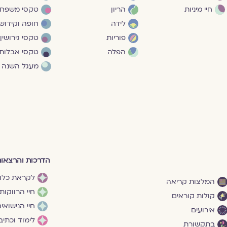
חיי מיניות
הריון
טקסי משפח
לידה
חופה וקידושי
פוריות
טקסי גירושין
הפלה
טקסי אבלות
מעגל השנה
הדרכות והרצאו
לקראת כלו
המלצות קריאה
חיי הרווקות
קולות קוראים
חיי הנישואי
אירועים
לימוד וכתיב
בתקשורת