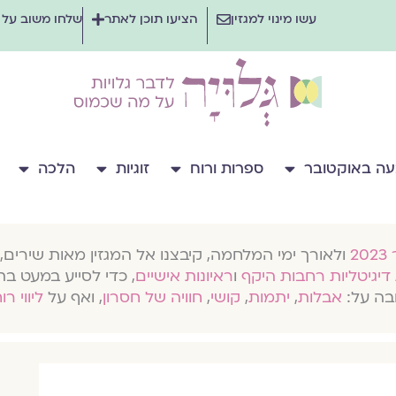
עשו מינוי למגזין
הציעו תוכן לאתר
שלחו משוב על
ה באוקטובר
ספרות ורוח
זוגיות
הלכה
ולאורך ימי המלחמה, קיבצנו אל המגזין מאות שירים, 
דיגיטליות רחבות היקף
ו
ראיונות אישיים
, כדי לסייע במעט בת
בה על:
אבלות
,
יתמות
,
קושי
,
חוויה של חסרון
, ואף על
ליווי רו