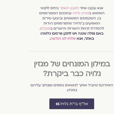
אנא עקבו אחר
תקנון האתר
ביחס לתנאי
השימוש ב
מגזין גלויה
ובתכנים המפורסמים
בו. הטקסטים הפואטיים וביצועי שירים
המופיעים ב׳גלויה׳ מתפרסמים הודות
להסדרת זכויות היוצרות והיוצרים ב
אקו״ם
.
באם נפלה שגגה ויש לתקן פרסום כלשהו
באתר, אנא
שלחו לנו הודעה
.
במילון המונחים של מגזין
גלויה כבר ביקרת?
האינדקס שיוביל אותך לנושאים נוספים שנכתב עליהם
במגזין.
אל״ף בי״ת גלויה