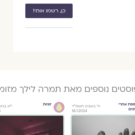
כן, רשמו אותי!
וסטים נוספים מאת תמרה לילך מזומן
ופת אחרי
זוגיות
ח׳ בשבט תשפ״ד
י״א בני
גים
3
18.1.2024