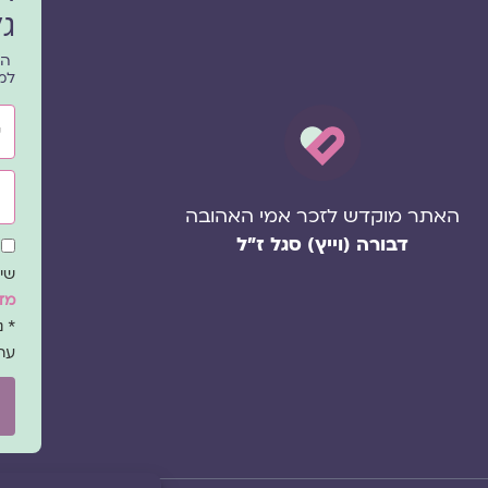
גל
הפ
למ
שם
אימ
האתר מוקדש לזכר אמי האהובה
דבורה (וייץ) סגל ז"ל
שד
הס
שיו
מדי
* 
עת