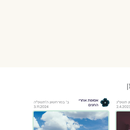
אסופת אחרי
השבעה
סן תשפ״ג
ב׳ במרחשוון ה׳תשפ״ה
החגים
באוקטובר
3.11.2024
2.4.202