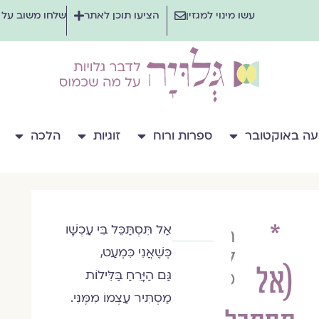
עשו מינוי למגזין
הציעו תוכן לאתר
שלחו משוב על
ה באוקטובר
ספרות ורוח
זוגיות
הלכה
*
אַל תִּסְתַּכֵּל בִּי עַכְשָׁו
תמרה
כְּשֶׁאֲנִי כִּמְעַט,
לילך
(אל
מזומן
גַּם הַיָּרֵחַ בַּלֵּילוֹת
מַסְתִּיר עַצְמוֹ מִמֶּנִּי.