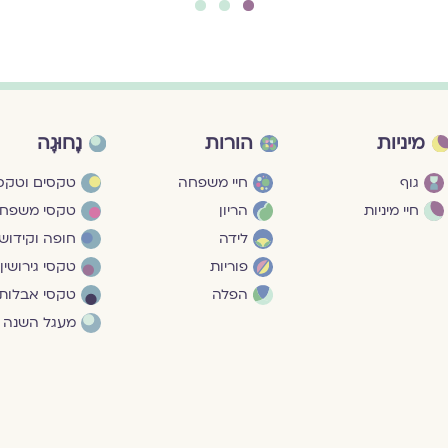
3
2
1
מיניות
הורות
נָחוּגָה
גוף
חיי משפחה
טקסים וטקסי
חיי מיניות
הריון
טקסי משפח
לידה
חופה וקידושי
פוריות
טקסי גירושין
הפלה
טקסי אבלות
מעגל השנה