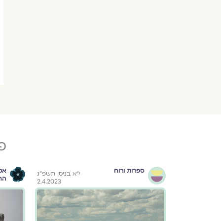
פ
ספרות ורוח
אס
׳ בשבט תשפ״ד
י״א בניסן תשפ״ג
הח
2.4.2023
18.1.2024