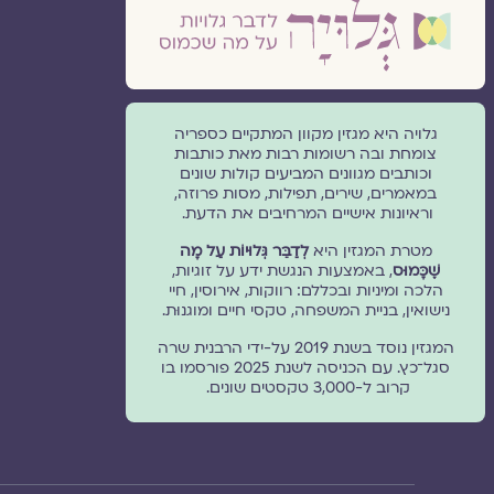
גלויה היא מגזין מקוון המתקיים כספריה
צומחת ובה רשומות רבות מאת כותבות
וכותבים מגוונים המביעים קולות שונים
במאמרים, שירים, תפילות, מסות פרוזה,
וראיונות אישיים המרחיבים את הדעת.
מטרת המגזין היא
לְדַבֵּר גְּלוּיוֹת עַל מָה
שֶׁכָּמוּס
, באמצעות הנגשת ידע על זוגיות,
הלכה ומיניות ובכללם: רווקות, אירוסין, חיי
נישואין, בניית המשפחה, טקסי חיים ומוגנוּת.
המגזין נוסד בשנת 2019 על-ידי הרבנית שרה
סגל־כץ. עם הכניסה לשנת 2025 פורסמו בו
קרוב ל-3,000 טקסטים שונים.