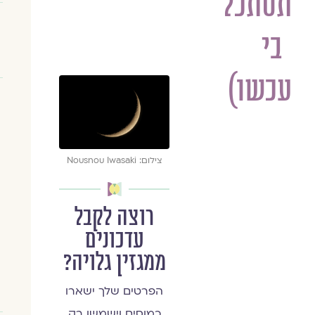
תסתכל
בי
עכשו)
צילום: Nousnou Iwasaki
רוצה לקבל
עדכונים
ממגזין גלויה?
הפרטים שלך ישארו
כמוסים וישמשו רק