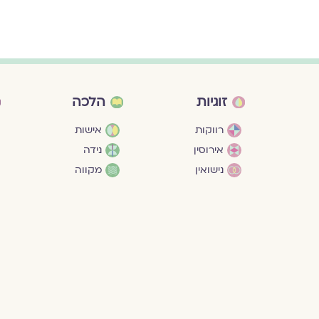
זוגיות
הלכה
רווקות
אישות
אירוסין
נידה
נישואין
מקווה