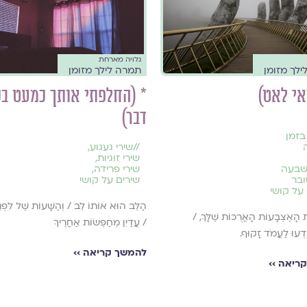
גלויה מארחת
לך מזומן
תמרה לילך מזומן
אי לאט)
* (החלפתי אותך כמעט בכ
דבר)
בזמן
//
שירי געגוע
,
שירי זוגיות
,
שבעה
שירי פרידה
,
בר
שירים על קושי
על קושי
הַלֵּב הוּא אוֹתוֹ לֵב / וְהַשָּׁעוֹת שֶׁל לִפְנֵי
הָאֶצְבָּעוֹת הָאֲרֻכּוֹת שֶׁלָּךְ, /
/ עֲדַיִן מְחַפְּשׂוֹת אַחֲרֶיךָ
יֵדְעוּ לַעֲמֹד זָקוּף.
להמשך קריאה ››
ריאה ››