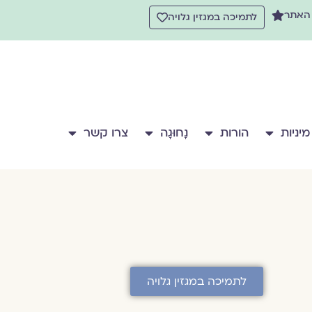
 האתר
לתמיכה במגזין גלויה
מיניות
הורות
נָחוּגָה
צרו קשר
לתמיכה במגזין גלויה