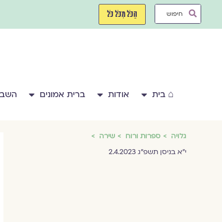
ילוג
Search
תוכן
הַכֹּל מִכֹּל כֹּל
...
⌂ בית
אודות
ברית אמונים
השבע
גלויה
ספרות ורוח
שירה
י״א בניסן תשפ״ג 2.4.2023