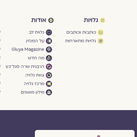
גלויות
אודות
כותבות וכותבים
גלוית לב
גלויות מתארחות
על המגזין
Gluya Magazine
מה חדש
הרבנית שרה סגל־כץ
צוות גלויה
מרכז גלויה
מילון מושגים