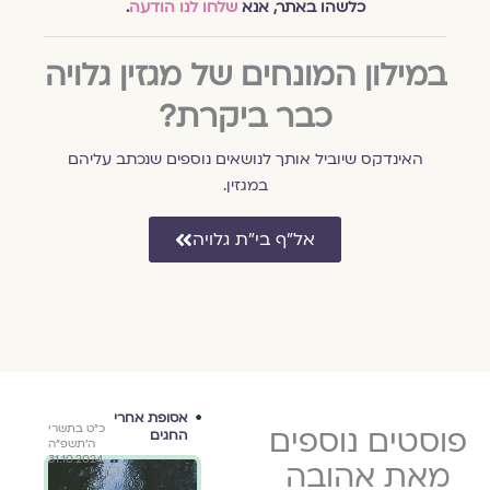
כלשהו באתר, אנא
שלחו לנו הודעה
.
במילון המונחים של מגזין גלויה
כבר ביקרת?
האינדקס שיוביל אותך לנושאים נוספים שנכתב עליהם
במגזין.
אל״ף בי״ת גלויה
הורות
אסופת אחרי
ספר
כ"ט בטבת
פוסטים נוספים
כ"ט בטבת
כ״ט בתשרי
החגים
שיר 
תשפ"ב
תשפ"ב
ה׳תשפ״ה
טי
אהו
31.10.2024
2.1.2022
2.1.2022
מאת אהובה