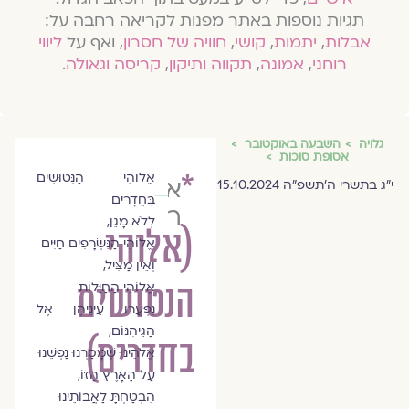
תגיות נוספות באתר מפנות לקריאה רחבה על:
אבלות
,
יתמות
,
קושי
,
חוויה של חסרון
, ואף על
ליווי
רוחני
,
אמונה
,
תקווה ותיקון
,
קריסה וגאולה
.
גלויה
השבעה באוקטובר
אסופת סוכות
*
אֱלוֹהֵי הַנְּטוּשִׁים
אהובה
י״ג בתשרי ה׳תשפ״ה 15.10.2024
בַּחֲדָרִים
רקנטי
לְלֹא מָגֵן,
(אלוהי
אֱלוֹהֵי הַנִּשְׂרָפִים חַיִּים
וְאֵין מַצִּיל,
אֱלוֹהֵי הַחַיָּלוֹת
הנטושים
נִפְעֲרוּ עֵינֵיהֶן אֶל
הַגֵּיהִנּוֹם,
בחדרים)
אֱלֹהֵינוּ שֶׁמָּסַרְנוּ נַפְשֵׁנוּ
עַל הָאָרֶץ הַזּוֹ,
הִבְטַחְתָּ לַאֲבוֹתֵינוּ