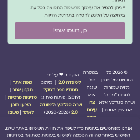
האתר.
* ניתן להסיר את עצמך מרשימת התפוצה בכל עת
בלחיצה על הלינק להסרה בתחתית הדיוור.
כן, רשמו אותי!
© 2026 כל
במקרה
הוקם ב ❤ על ידי –
הזכויות של מגזין
של
לימונדה 2.0
| מיתוג:
מפת אתר
|
גלויה שמורות
שגגה
סטודיו נופר דסקל
תקנון אתר
|
למרכז "גלויה"
אנא
(2019), פיתוח מיתוג:
מדיניות פרטיות
|
ושרה סגל־כץ אלא
צרו
שרה סגל־כץ
ו
לימונדה
הציעו תוכן
אם צויין אחרת |
עימנו
2.0
(2020-2026)
לאתר
|
משבו
קשר
אותנו
|
תמכו בנו