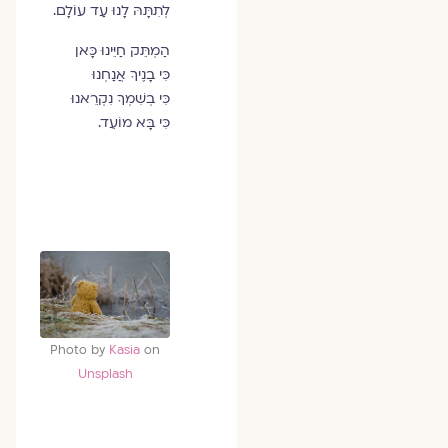
לְתִתָּהּ לָנוּ עַד עוֹלָם.
הַמְתֵּק חַיֵּינוּ כָּאן
כִּי בָנֶיךָ אֲנַחְנוּ
כִּי בְשִׁמְךָ נִקְרֵאנוּ
כִּי בָּא מוֹעֵד.
Photo by
Kasia
on
Unsplash