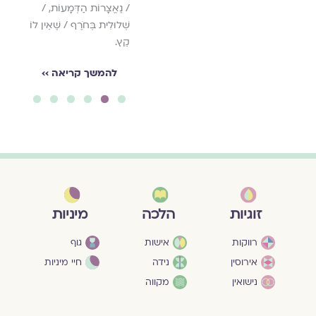
/ נֶאֱצָרוֹת הַדְּמָעוֹת, /
שְׁלוּלִית בְּחֹרֶף / שֶׁאֵין לוֹ
קֵץ.
להמשך קריאה ››
6
5
4
3
2
1
מיניות
זוגיות
הלכה
גוף
רווקות
אישות
חיי מיניות
אירוסין
נידה
נישואין
מקווה