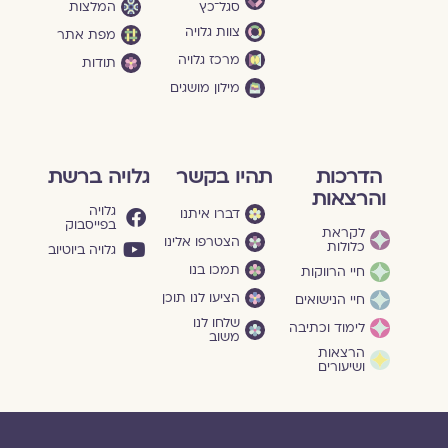
סגל־כץ
המלצות
צוות גלויה
מפת אתר
מרכז גלויה
תודות
מילון מושגים
הדרכות
תהיו בקשר
גלויה ברשת
והרצאות
גלויה
דברו איתנו
בפייסבוק
לקראת
הצטרפו אלינו
כלולות
גלויה ביוטיוב
תמכו בנו
חיי הרווקות
הציעו לנו תוכן
חיי הנישואים
שלחו לנו
לימוד וכתיבה
משוב
הרצאות
ושיעורים