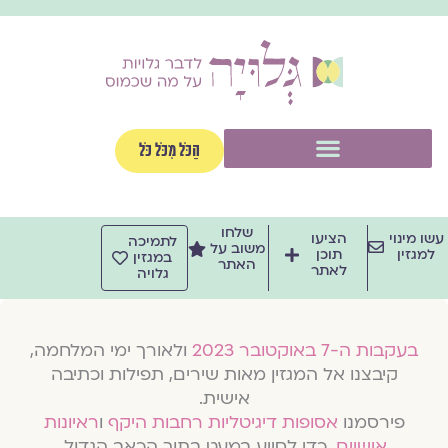
וג
וכן
תפריט
הַכֹּל מִכֹּל כֹּל
שלחו
שו מינוי
הציעו
לתמיכה
משוב על
למגזין
תוכן
במגזין
האתר
לאתר
גלויה
בעקבות ה-7 באוקטובר 2023
ולאורך ימי המלחמה,
קיבצנו אל המגזין מאות שירים, תפילות וכתיבה
אישית.
פירסמנו
אסופות דיגיטליות רחבות היקף
ו
ראיונות
אישיים
, כדי לסייע במעט בתוך הכאב הגדול.