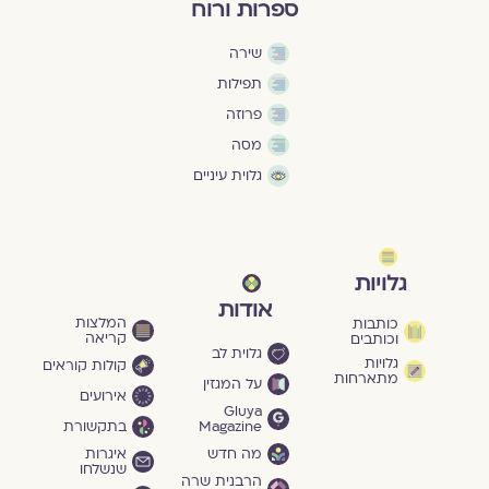
ספרות ורוח
שירה
תפילות
פרוזה
מסה
גלוית עיניים
גלויות
אודות
המלצות
כותבות
קריאה
וכותבים
גלוית לב
גלויות
קולות קוראים
מתארחות
על המגזין
אירועים
Gluya
Magazine
בתקשורת
מה חדש
איגרות
שנשלחו
הרבנית שרה