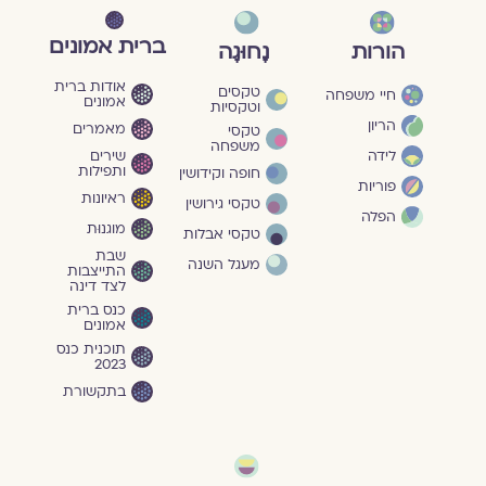
ברית אמונים
הורות
נָחוּגָה
אודות ברית
טקסים
חיי משפחה
אמונים
וטקסיות
הריון
מאמרים
טקסי
משפחה
שירים
לידה
ותפילות
חופה וקידושין
פוריות
ראיונות
טקסי גירושין
הפלה
מוגנוּת
טקסי אבלות
שבת
מעגל השנה
התייצבות
לצד דינה
כנס ברית
אמונים
תוכנית כנס
2023
בתקשורת