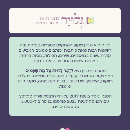
גלויה היא מגזין מקוון המתקיים כספריה צומחת ובה
רשומות רבות מאת כותבות וכותבים מגוונים המביעים
קולות שונים במאמרים, שירים, תפילות, מסות פרוזה,
וראיונות אישיים המרחיבים את הדעת.
מטרת המגזין היא
לְדַבֵּר גְּלוּיוֹת עַל מָה שֶׁכָּמוּס
,
באמצעות הנגשת ידע על זוגיות, הלכה ומיניות ובכללם:
רווקות, אירוסין, חיי נישואין, בניית המשפחה, טקסי חיים
ומוגנוּת.
המגזין נוסד בשנת 2019 על-ידי הרבנית שרה סגל־כץ.
עם הכניסה לשנת 2025 פורסמו בו קרוב ל-3,000
טקסטים שונים.