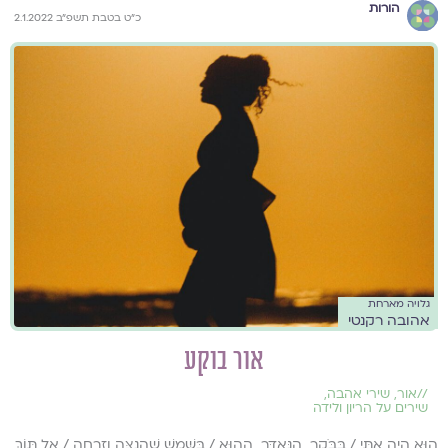
הורות
כ"ט בטבת תשפ"ב 2.1.2022
גלויה מארחת
אהובה רקנטי
אור בוקע
//
אור
,
שירי אהבה
,
שירים על הריון ולידה
הוּא הָיָה אִתִּי / בַּבֹּקֶר הַנֶּאְדָּר הַהוּא / בַּשֶּׁמֶשׁ שֶׁהֵנֵצָּה וְזָרְחָה / אֶל תּוֹךְ