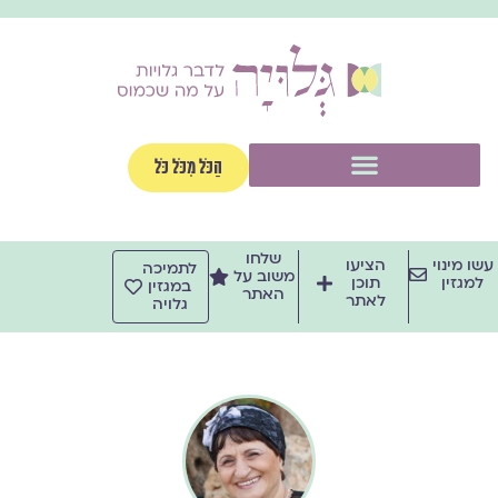
ילוג
תוכן
תפריט
הַכֹּל מִכֹּל כֹּל
שלחו
עשו מינוי
הציעו
לתמיכה
משוב על
למגזין
תוכן
במגזין
האתר
לאתר
גלויה