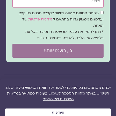
שדה
שליחת הטופס מהווה אישור לקבלת תכנים שיווקיים
הסכמה
ועדכונים ממגזין גלויה בהתאם ל
מדיניות פרטיות
של
האתר.
* ניתן להסיר את עצמך מרשימת התפוצה בכל עת
בלחיצה על הלינק להסרה בתחתית הדיוור.
כן, רשמו אותי!
© 2026 כל
במקרה
הוקם ב ❤ על ידי –
הזכויות של מגזין
של
לימונדה 2.0
| מיתוג:
מפת אתר
|
גלויה שמורות
שגגה
סטודיו נופר דסקל
תקנון אתר
|
למרכז "גלויה"
אנא
(2019), פיתוח מיתוג:
מדיניות פרטיות
|
ושרה סגל־כץ אלא
צרו
שרה סגל־כץ
ו
לימונדה
הציעו תוכן