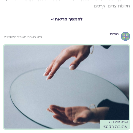
חַלּוֹנוֹת צָרִים וַאֲרֻכִּים
להמשך קריאה ››
הורות
כ"ט בטבת תשפ"ב 2.1.2022
גלויה מארחת
אהובה רקנטי