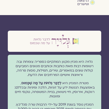
הרצאות
ושיעורים
גלויה היא מגזין מקוון המתקיים כספריה צומחת ובה
רשומות רבות מאת כותבות וכותבים מגוונים המביעים
קולות שונים במאמרים, שירים, תפילות, מסות פרוזה,
וראיונות אישיים המרחיבים את הדעת.
מטרת המגזין היא
לְדַבֵּר גְּלוּיוֹת עַל מָה שֶׁכָּמוּס
,
באמצעות הנגשת ידע על זוגיות, הלכה ומיניות ובכללם:
רווקות, אירוסין, חיי נישואין, בניית המשפחה, טקסי חיים
ומוגנוּת.
המגזין נוסד בשנת 2019 על-ידי הרבנית שרה סגל־כץ.
עם הכניסה לשנת 2025 פורסמו בו קרוב ל-3,000