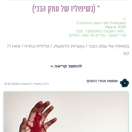
* (בשיפוליו של עמק הבכי)
//
(en français) Contenu pour
Pâque 2025
,
מאז השבעה באוקטובר
,
סבל
,
שירי משבר
,
שירים על קושי
,
שמיים
בְּשִׁפּוּלָיו שֶׁל עֵמֶק הַבֶּכִי / נֶאֱצָרוֹת הַדְּמָעוֹת, / שְׁלוּלִית בְּחֹרֶף / שֶׁאֵין לוֹ
קֵץ.
להמשך קריאה ››
אסופת אחרי החגים
כ״ט בתשרי ה׳תשפ״ה 31.10.2024