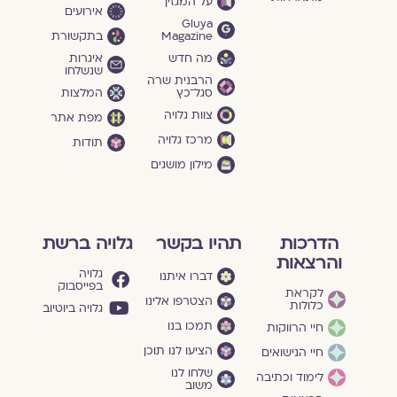
על המגזין
אירועים
Gluya
Magazine
בתקשורת
מה חדש
איגרות
שנשלחו
הרבנית שרה
סגל־כץ
המלצות
צוות גלויה
מפת אתר
מרכז גלויה
תודות
מילון מושגים
הדרכות
תהיו בקשר
גלויה ברשת
והרצאות
גלויה
דברו איתנו
בפייסבוק
לקראת
הצטרפו אלינו
כלולות
גלויה ביוטיוב
תמכו בנו
חיי הרווקות
הציעו לנו תוכן
חיי הנישואים
שלחו לנו
לימוד וכתיבה
משוב