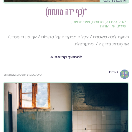
אהובה רקנטי
*(כף ידה מונחת)
//
גיל העדנה
,
מסורת
,
שירי יומיום
,
שירים על הורות
בשְׁעַת לַיְלָה מְאֻחֶרֶת / צְלָלִים מְרַקְּדִים עַל הַקִּירוֹת / אך אֵין בִּי פַּחַד, /
אֲנִי מֻנַּחַת בְּחֵיקָהּ / ומִתְעַרְסֶלֶת
להמשך קריאה ››
הורות
כ"ט בטבת תשפ"ב 2.1.2022