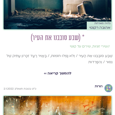
גלויה מארחת
אהובה רקנטי
* (שבע סובבנו את העיר)
//
שירי זוגיות
,
שירים על קושי
שֶׁבַע סוֹבַבְנוּ אֶת הָעִיר / וְלֹא נָפְלוּ חוֹמוֹת, / בָּאֲוִיר רַעַד זִכָּרוֹן עַתִּיק שֶׁל
נִסּוּר / וְהִפָּרְדוּת
להמשך קריאה ››
הורות
כ"ט בטבת תשפ"ב 2.1.2022