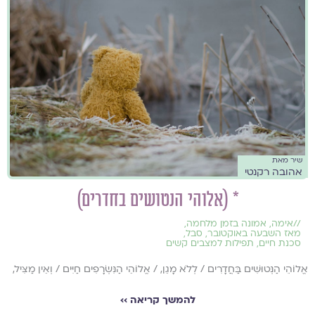
שיר מאת
אהובה רקנטי
* (אלוהי הנטושים בחדרים)
//
אימה
,
אמונה בזמן מלחמה
,
מאז השבעה באוקטובר
,
סבל
,
סכנת חיים
,
תפילות למצבים קשים
אֱלוֹהֵי הַנְּטוּשִׁים בַּחֲדָרִים / לְלֹא מָגֵן, / אֱלוֹהֵי הַנִּשְׂרָפִים חַיִּים / וְאֵין מַצִּיל,
להמשך קריאה ››