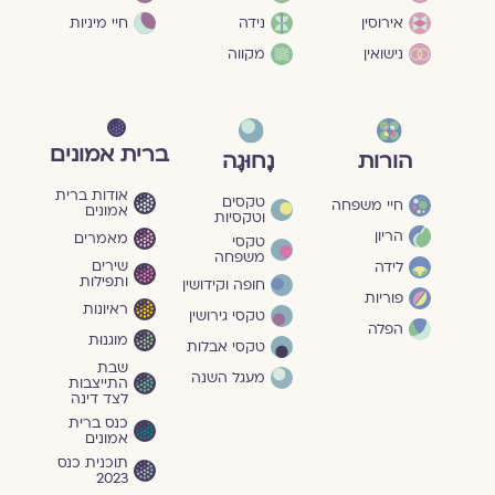
חיי מיניות
אירוסין
נידה
נישואין
מקווה
ברית אמונים
הורות
נָחוּגָה
אודות ברית
טקסים
חיי משפחה
אמונים
וטקסיות
הריון
מאמרים
טקסי
משפחה
שירים
לידה
ותפילות
חופה וקידושין
פוריות
ראיונות
טקסי גירושין
הפלה
מוגנוּת
טקסי אבלות
שבת
מעגל השנה
התייצבות
לצד דינה
כנס ברית
אמונים
תוכנית כנס
2023