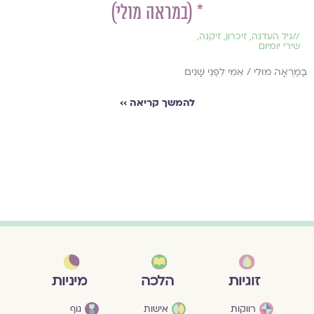
* (במראה מולי)
//
גיל העדנה
,
זיכרון
,
זיקנה
,
שירי יומיום
בַּמַּרְאָה מוּלִי / אִמִּי לִפְנֵי שָׁנִים
להמשך קריאה ››
מיניות
זוגיות
הלכה
גוף
רווקות
אישות