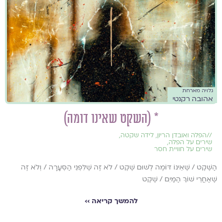
גלויה מארחת
אהובה רקנטי
* (השקט שאינו דומה)
//
הפלה ואובדן הריון
,
לידה שקטה
,
שירים על הפלה
,
שירים על חוויית חסר
הַשֶּׁקֶט / שֶׁאֵינוֹ דּוֹמֶה לְשׁוּם שֶׁקֶט / לֹא זֶה שֶׁלִּפְנֵי הַסְּעָרָה / וְלֹא זֶה
שֶׁאַחֲרֵי שׁוֹךְ הַמַּיִם / שֶׁקֶט
להמשך קריאה ››