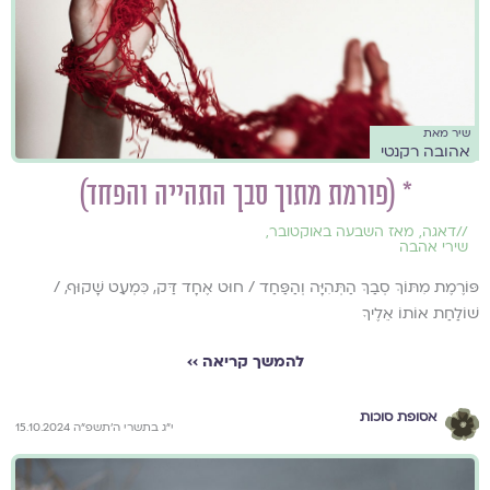
שיר מאת
אהובה רקנטי
* (פורמת מתוך סבך התהייה והפחד)
//
דאגה
,
מאז השבעה באוקטובר
,
שירי אהבה
פּוֹרֶמֶת מִתּוֹךְ סְבַךְ הַתְּהִיָּה וְהַפַּחַד / חוּט אֶחָד דַּק, כִּמְעַט שָׁקוּף, /
שׁוֹלַחַת אוֹתוֹ אֵלֶיךָ
להמשך קריאה ››
אסופת סוכות
י״ג בתשרי ה׳תשפ״ה 15.10.2024