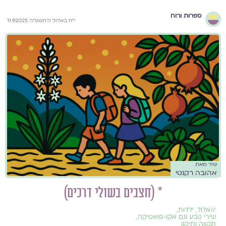
ספרות ורוח
י״ח באלול ה׳תשפ״ה 11.9.2025
שיר מאת
אהובה רקנטי
* (חצבים בשולי דרכים)
//
אלול
,
ילדוּת
,
שירי טבע וגם אקו-פואטיקה
,
תקווה ותיקון