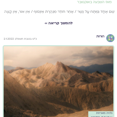
מאז השבעה באוקטובר
שֵׁם אֶחָד נִמְתַּח עַל גֶּשֶׁר / אַחֵר חוֹדֵר מִנְהֶרֶת אֵינְסוֹף / אֵין אוֹר, אֵין קָצֶה
להמשך קריאה ››
הורות
כ"ט בטבת תשפ"ב 2.1.2022
גלויה מארחת