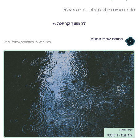
מַשֶּׁהוּ מְפַיֵּס נִרְגָּשׁ לַבָּאוֹת - / רִמְזֵי אֱלוּל
להמשך קריאה ››
אסופת אחרי החגים
כ״ט בתשרי ה׳תשפ״ה 31.10.2024
שיר מאת
אהובה רקנטי