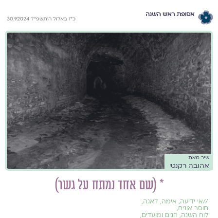
אסופת ראש השנה
כ״ז באלול ה׳תשפ״ד 30.9.2024
שיר מאת
אהובה רקנטי
* (שם אחד נמתח על גשר)
//
אי ידיעה
,
אימה
,
דאגה
,
חוסר אונים
,
לוח השנה, חגים ומועדים
,