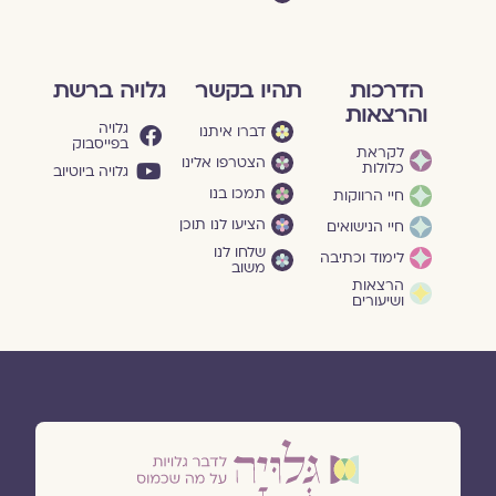
הדרכות
תהיו בקשר
גלויה ברשת
והרצאות
גלויה
דברו איתנו
בפייסבוק
לקראת
הצטרפו אלינו
כלולות
גלויה ביוטיוב
תמכו בנו
חיי הרווקות
הציעו לנו תוכן
חיי הנישואים
שלחו לנו
לימוד וכתיבה
משוב
הרצאות
ושיעורים