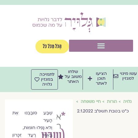
וג
וכן
תפריט
הַכֹּל מִכֹּל כֹּל
שלחו
שו מינוי
הציעו
לתמיכה
משוב על
למגזין
תוכן
במגזין
האתר
לאתר
גלויה
גלויה
הורות
חיי משפחה
כ"ט בטבת תשפ"ב 2.1.2022
*
שֶׁבַע סוֹבַבְנוּ אֶת
אהובה
הָעִיר
רקנטי
וְלֹא נָפְלוּ חוֹמוֹת,
(שבע
בָּאֲוִיר רַעַד זִכָּרוֹן