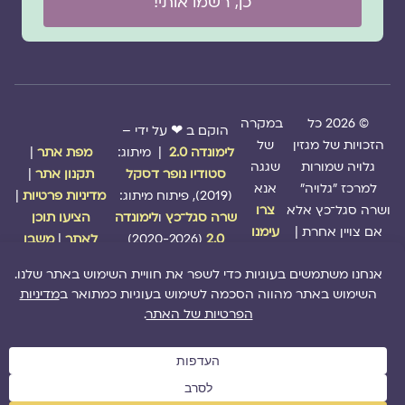
כן, רשמו אותי!
© 2026 כל
במקרה
הוקם ב ❤ על ידי –
הזכויות של מגזין
של
לימונדה 2.0
| מיתוג:
מפת אתר
|
גלויה שמורות
שגגה
סטודיו נופר דסקל
תקנון אתר
|
למרכז "גלויה"
אנא
(2019), פיתוח מיתוג:
מדיניות פרטיות
|
ושרה סגל־כץ אלא
צרו
שרה סגל־כץ
ו
לימונדה
הציעו תוכן
אם צויין אחרת |
עימנו
2.0
(2020-2026)
לאתר
|
משבו
קשר
אותנו
|
תמכו בנו