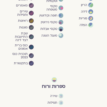
וטקסיות
הריון
מאמרים
טקסי
משפחה
שירים
לידה
ותפילות
חופה וקידושין
פוריות
ראיונות
טקסי גירושין
הפלה
מוגנוּת
טקסי אבלות
שבת
מעגל השנה
התייצבות
לצד דינה
כנס ברית
אמונים
תוכנית כנס
2023
בתקשורת
ספרות ורוח
שירה
תפילות