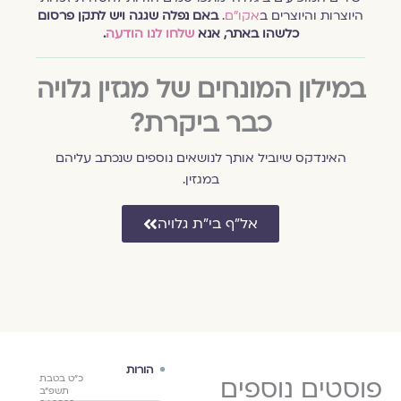
היוצרות והיוצרים ב
אקו״ם
.
באם נפלה שגגה ויש לתקן פרסום
כלשהו באתר, אנא
שלחו לנו הודעה
.
במילון המונחים של מגזין גלויה
כבר ביקרת?
האינדקס שיוביל אותך לנושאים נוספים שנכתב עליהם
במגזין.
אל״ף בי״ת גלויה
הורות
הורות
הור
כ"ט בטבת
פוסטים נוספים
כ"ט בטבת
כ"ט בטבת
תשפ"ב
תשפ"ב
תשפ"ב