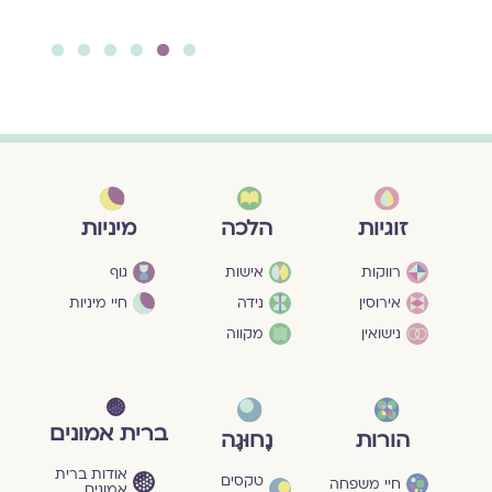
להמשך קריאה ››
6
5
4
3
2
1
מיניות
זוגיות
הלכה
גוף
רווקות
אישות
חיי מיניות
אירוסין
נידה
נישואין
מקווה
ברית אמונים
הורות
נָחוּגָה
אודות ברית
טקסים
חיי משפחה
אמונים