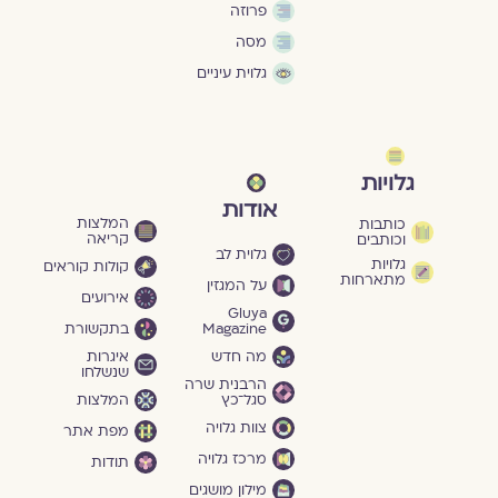
פרוזה
מסה
גלוית עיניים
גלויות
אודות
המלצות
כותבות
קריאה
וכותבים
גלוית לב
גלויות
קולות קוראים
מתארחות
על המגזין
אירועים
Gluya
Magazine
בתקשורת
מה חדש
איגרות
שנשלחו
הרבנית שרה
סגל־כץ
המלצות
צוות גלויה
מפת אתר
מרכז גלויה
תודות
מילון מושגים