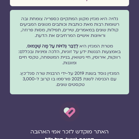
גלויה היא מגזין מקוון המתקיים כספריה צומחת ובה
רשומות רבות מאת כותבות וכותבים מגוונים המביעים
קולות שונים במאמרים, שירים, תפילות, מסות פרוזה,
וראיונות אישיים המרחיבים את הדעת.
מטרת המגזין היא
לְדַבֵּר גְּלוּיוֹת עַל מָה שֶׁכָּמוּס
,
באמצעות הנגשת ידע על זוגיות, הלכה ומיניות ובכללם:
רווקות, אירוסין, חיי נישואין, בניית המשפחה, טקסי חיים
ומוגנוּת.
המגזין נוסד בשנת 2019 על-ידי הרבנית שרה סגל־כץ.
עם הכניסה לשנת 2025 פורסמו בו קרוב ל-3,000
טקסטים שונים.
האתר מוקדש לזכר אמי האהובה