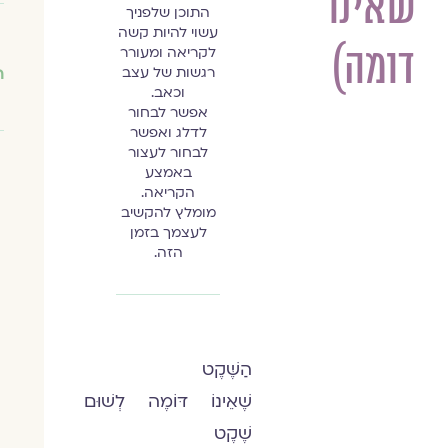
שאינו
התוכן שלפניך
עשוי להיות קשה
דומה)
לקריאה ומעורר
רגשות של עצב
ה
וכאב.
אפשר לבחור
לדלג ואפשר
לבחור לעצור
באמצע
הקריאה.
מומלץ להקשיב
לעצמך בזמן
הזה.
הַשֶּׁקֶט
שֶׁאֵינוֹ דּוֹמֶה לְשׁוּם
שֶׁקֶט