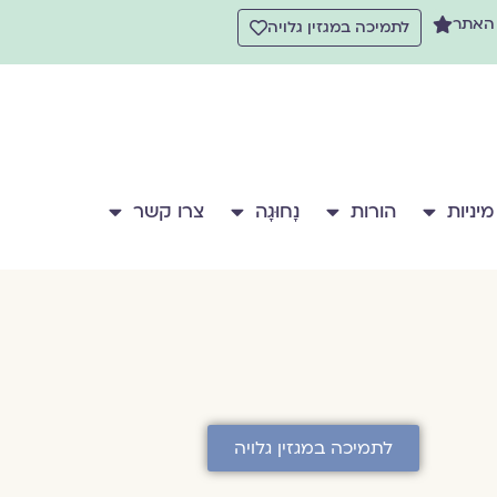
 האתר
לתמיכה במגזין גלויה
מיניות
הורות
נָחוּגָה
צרו קשר
לתמיכה במגזין גלויה