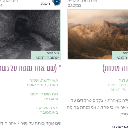
כ"ט בטבת תשפ"ב
כ״ז באלול 
השנה
24
2.1.2022
רחת
שיר מאת
רקנטי
אהובה רקנטי
דה מונחת)
* (שם אחד נמתח על גשר
עדנה
,
//
אי ידיעה
,
אימה
,
,
שירי יומיום
דאגה
,
חוסר אונים
 על הורות
,
לוח השנה, חגים
ומועדים
ְלָה מְאֻחֶרֶת / צְלָלִים מְרַקְּדִים עַל
,
 אך אֵין בִּי פַּחַד, / אֲנִי מֻנַּחַת בְּחֵיקָהּ
מאז השבעה
באוקטובר
סֶלֶת
שֵׁם אֶחָד נִמְתַּח עַל גֶּשֶׁר / אַחֵר חוֹדֵר
ריאה ››