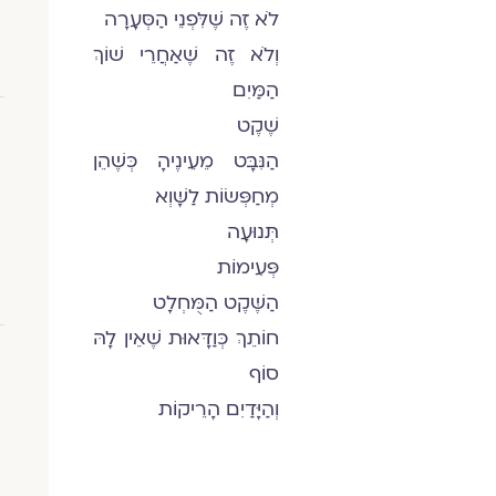
לֹא זֶה שֶׁלִּפְנֵי הַסְּעָרָה
וְלֹא זֶה שֶׁאַחֲרֵי שׁוֹךְ
הַמַּיִם
שֶׁקֶט
הַנִּבָּט מֵעֵינֶיהָ כְּשֶׁהֵן
מְחַפְּשׂוֹת לַשָּׁוְא
תְּנוּעָה
פְּעִימוֹת
הַשֶּׁקֶט הַמֻּחְלָט
חוֹתֵךְ כְּוַדָּאוּת שֶׁאֵין לָהּ
סוֹף
וְהַיָּדַיִם הָרֵיקוֹת