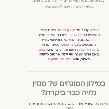
השירים יונקים מחומרי החיים: ילדות, אהבה, זוגיות,
בקשת קירבה וחיבור למקום ובית.
אנא עקבו אחר
תקנון האתר
ביחס לתנאי
השימוש ב
מגזין גלויה
ובתכנים המפורסמים
בו. הטקסטים הפואטיים וביצועי שירים
המופיעים ב׳גלויה׳ מתפרסמים הודות
להסדרת זכויות היוצרות והיוצרים ב
אקו״ם
.
באם נפלה שגגה ויש לתקן פרסום כלשהו
באתר, אנא
שלחו לנו הודעה
.
במילון המונחים של מגזין
גלויה כבר ביקרת?
האינדקס שיוביל אותך לנושאים נוספים שנכתב עליהם
במגזין.