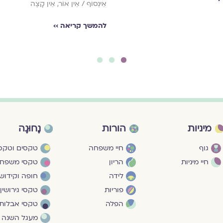
אֵינְסוֹף / אֵין אוֹר, אֵין קָצֶה
להמשך קריאה ››
3
2
1
מיניות
הורות
נָחוּגָה
גוף
חיי משפחה
טקסים וטקסי
חיי מיניות
הריון
טקסי משפח
לידה
חופה וקידושי
פוריות
טקסי גירושין
הפלה
טקסי אבלות
מעגל השנה