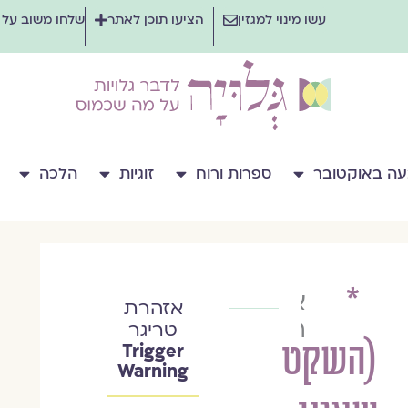
עשו מינוי למגזין
הציעו תוכן לאתר
שלחו משוב על
ה באוקטובר
ספרות ורוח
זוגיות
הלכה
*
אהובה
אזהרת
רקנטי
טריגר
(השקט
Trigger
Warning