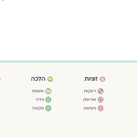
זוגיות
הלכה
רווקות
אישות
אירוסין
נידה
נישואין
מקווה