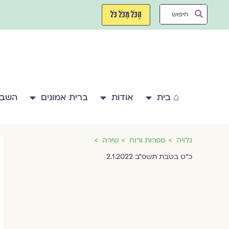
ילוג
Search
תוכן
הַכֹּל מִכֹּל כֹּל
...
⌂ בית
אודות
ברית אמונים
השבע
גלויה
ספרות ורוח
שירה
כ"ט בטבת תשפ"ב 2.1.2022