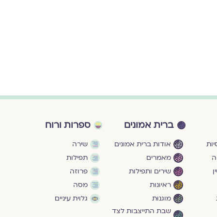
בְּשִׁפּוּלָיו שֶׁל עֵ
/ שְׁלוּלִית בְּחֹרֶף
להמשך קריאה ›
ברית אמונים
ספרות ורוח
ות
אודות ברית אמונים
שירה
ה
מאמרים
תפילות
ן
שירים ותפילות
פרוזה
ראיונות
מסה
מוגנוּת
גלוית עיניים
שבת התייצבות לצד