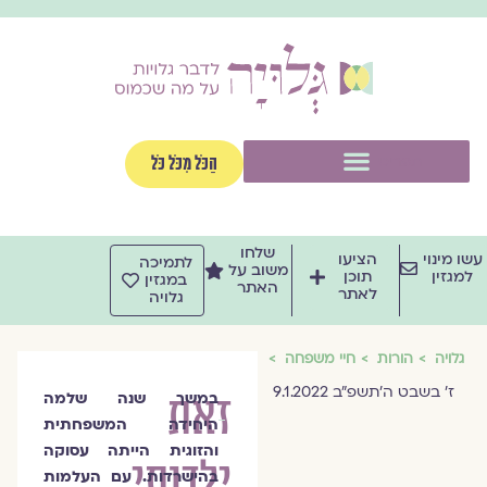
וג
וכן
תפריט
הַכֹּל מִכֹּל כֹּל
שלחו
שו מינוי
הציעו
לתמיכה
משוב על
למגזין
תוכן
במגזין
האתר
לאתר
גלויה
גלויה
הורות
חיי משפחה
ז׳ בשבט ה׳תשפ״ב 9.1.2022
זאת
במשך שנה שלמה
היחידה המשפחתית
והזוגית הייתה עסוקה
ילדותי
בהישרדות. עם העלמות