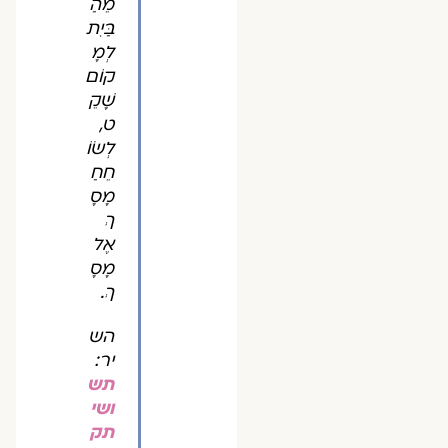
מֵהַ
בַּיִת
לְמָ
קוֹם
שָׁקֵ
ט,
לְשׂוֹ
חֵחַ
מָסָ
ךְ
אֶל
מָסָ
ךְ.
הש
יר:
תש
ושי
תק