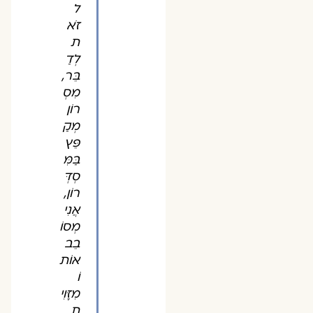
ל
זֹא
ת
לְדַ
בֵּר,
מִסְ
רוֹן
מְקַ
פֵּץ
בַּמִּ
סְדְּ
רוֹן,
אֲנִי
מְסוֹ
בֵב
אוֹת
וֹ
מִזָּוִי
ת