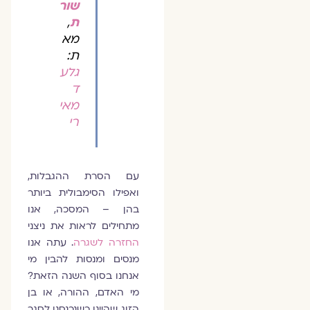
שור
ת
,
מא
ת:
גלע
ד
מאי
רי
עם הסרת ההגבלות,
ואפילו הסימבולית ביותר
בהן – המסכה, אנו
מתחילים לראות את ניצני
החזרה לשגרה
. עתה אנו
מנסים ומנסות להבין מי
אנחנו בסוף השנה הזאת?
מי האדם, ההורה, או בן
הזוג שהיינו כשנכנסנו לסגר