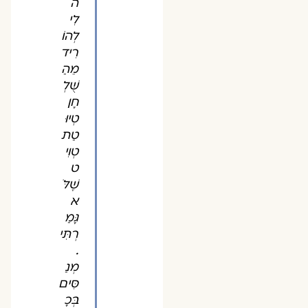
ה
לִי
לְהוֹ
רִיד
מֵהַ
שֻּׁלְ
חָן
טְיוּ
טַת
טְוִי
ט
שֶׁלֹּ
א
גָּמַ
רְתִּי
.
מְנַ
סִּים
בְּכָ