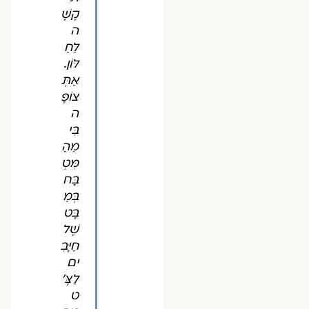
קָשָׁ
ה
לַחַ
לּוֹן.
אַתְּ
צוֹפָ
ה
בִּי
מֵהַ
מִּטְ
בָּח
בְּמַ
בָּט
שֶׁל
חַיָּבִ
ים
לַצֶּ'
ט