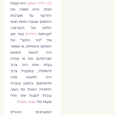
קרן חדד-טאוב
היא יועצת
זוגית, והיא מפנה את
הזרקור על מערכות
היחסים שנוצרו תחת תנאי
הלחץ של הקורונה:
"מבחינת
הילדים
נוצר סוג
של "כור היתוך" של
האחים והאחיות, אי אפשר
היה לצאת ולפגוש
חברות/ים ואז מי שהיה
בבית איתו היה צריך
להסתדר, במקביל צריך
היה למצוא פינה
ולהתחשב בסגנון ובצרכי
הלמידה האחד של השני,
ובכלל לסבול יותר מידי
שעות של
אבא ואמא
".
המעורבות ההורית