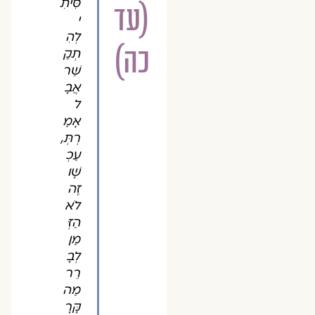
סִּיתִ
(עד
י
לְהִ
כה)
תְקַ
שֵּׁר
אֲבָ
ל
אָמַ
רְתְּ,
עַכְ
שָׁו
זֶה
לֹא
הַזְּ
מַן
לְבָ
רֵר
מַה
קָּרָ