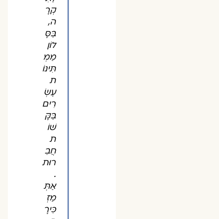
קְרָ
ה,
בַּסָּ
לוֹן
מַמְ
תִּינוֹ
ת
עֶשְׂ
רִים
בַּקָּ
שׁוֹ
ת
חֲבֵ
רוּת
.
אַתְּ
מַזְ
כִּירָ