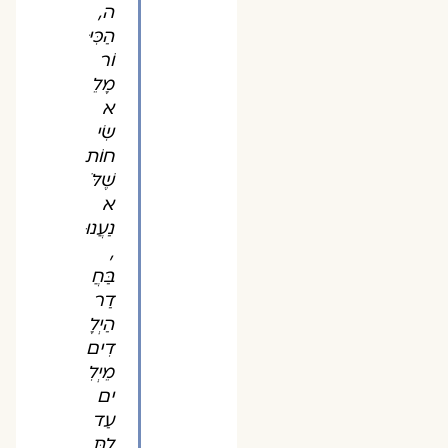
ה,
הַכִּיּ
וֹר
מָלֵ
א
שִׂי
חוֹת
שֶׁלֹּ
א
נַעֲנוּ
,
בַּחֲ
דַר
הַיְלָ
דִים
מֵיְלִ
ים
עַד
לַתִּ