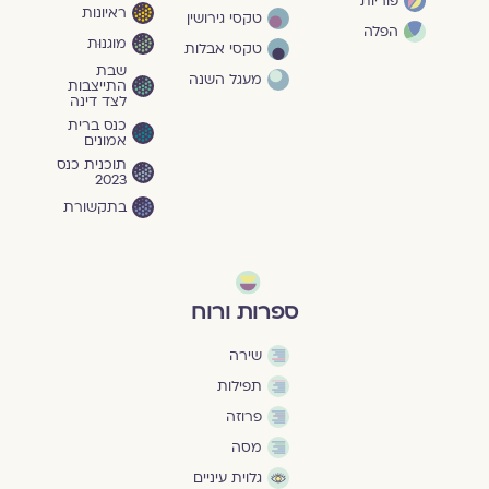
פוריות
ראיונות
טקסי גירושין
הפלה
מוגנוּת
טקסי אבלות
שבת
מעגל השנה
התייצבות
לצד דינה
כנס ברית
אמונים
תוכנית כנס
2023
בתקשורת
ספרות ורוח
שירה
תפילות
פרוזה
מסה
גלוית עיניים