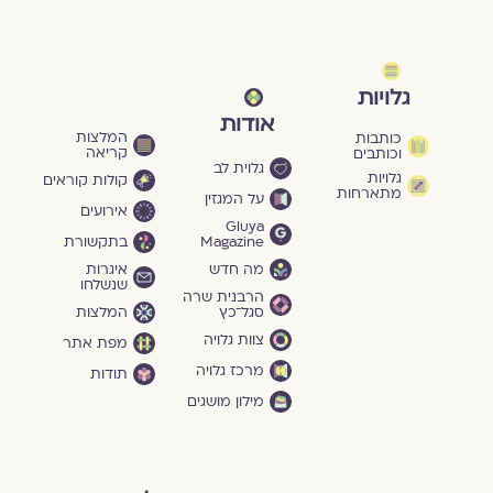
גלויות
אודות
המלצות
כותבות
קריאה
וכותבים
גלוית לב
גלויות
קולות קוראים
מתארחות
על המגזין
אירועים
Gluya
Magazine
בתקשורת
מה חדש
איגרות
שנשלחו
הרבנית שרה
סגל־כץ
המלצות
צוות גלויה
מפת אתר
מרכז גלויה
תודות
מילון מושגים