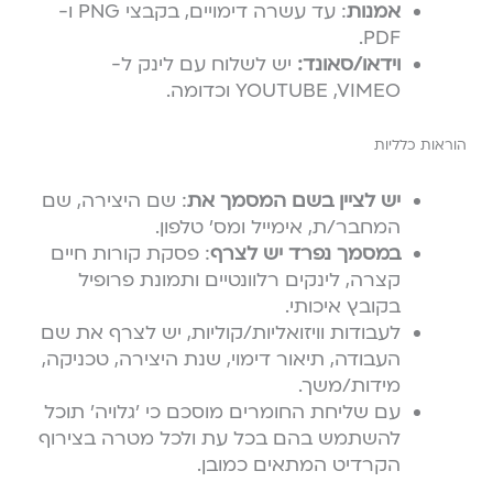
אמנות
: עד עשרה דימויים, בקבצי PNG ו-
PDF.
וידאו/סאונד:
יש לשלוח עם לינק ל-
YOUTUBE ,VIMEO וכדומה.
הוראות כלליות
יש לציין בשם המסמך את
: שם היצירה, שם
המחבר/ת, אימייל ומס׳ טלפון.
במסמך נפרד יש לצרף
: פסקת קורות חיים
קצרה, לינקים רלוונטיים ותמונת פרופיל
בקובץ איכותי.
לעבודות וויזואליות/קוליות, יש לצרף את שם
העבודה, תיאור דימוי, שנת היצירה, טכניקה,
מידות/משך.
עם שליחת החומרים מוסכם כי ׳גלויה׳ תוכל
להשתמש בהם בכל עת ולכל מטרה בצירוף
הקרדיט המתאים כמובן.