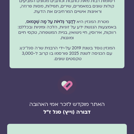
רשומות רבות מאת כותבות וכותבים מגוונים המביעים
קולות שונים במאמרים, שירים, תפילות, מסות פרוזה,
וראיונות אישיים המרחיבים את הדעת.
מטרת המגזין היא
לְדַבֵּר גְּלוּיוֹת עַל מָה שֶׁכָּמוּס
,
באמצעות הנגשת ידע על זוגיות, הלכה ומיניות ובכללם:
רווקות, אירוסין, חיי נישואין, בניית המשפחה, טקסי חיים
ומוגנוּת.
המגזין נוסד בשנת 2019 על-ידי הרבנית שרה סגל־כץ.
עם הכניסה לשנת 2025 פורסמו בו קרוב ל-3,000
טקסטים שונים.
האתר מוקדש לזכר אמי האהובה
דבורה (וייץ) סגל ז"ל