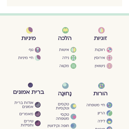
מיניות
זוגיות
הלכה
גוף
רווקות
אישות
חיי מיניות
אירוסין
נידה
נישואין
מקווה
ברית אמונים
הורות
נָחוּגָה
אודות ברית
טקסים
חיי משפחה
אמונים
וטקסיות
הריון
מאמרים
טקסי
משפחה
שירים
לידה
ותפילות
חופה וקידושין