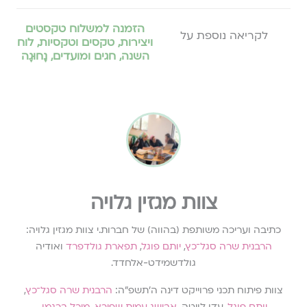
הזמנה למשלוח טקסטים
לקריאה נוספת על
ויצירות
,
טקסים וטקסיות
,
לוח
השנה, חגים ומועדים
,
נָחוּגָה
צוות מגזין גלויה
כתיבה ועריכה משותפת (בהווה) של חברות.י צוות מגזין גלויה:
הרבנית שרה סגל־כץ
,
יותם פוגל
,
תפארת גולדפרד
ואודיה
גולדשמידט-אלחדד.
צוות פיתוח תכני פרוייקט דינה ה׳תשפ״ה:
הרבנית שרה סגל־כץ
,
יותם פוגל
, עדן לויטה,
אבישג עמית שפירא
,
מיכל ברגמן
.