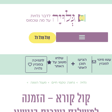
ילוג
תוכן
תפריט
הַכֹּל מִכֹּל כֹּל
שלחו
עשו מינוי
הציעו
לתמיכה
משוב על
למגזין
תוכן
במגזין
האתר
לאתר
גלויה
גלויה
נחוגה: טקסי חיים
מעגל השנה
קול קורא – הזמנה