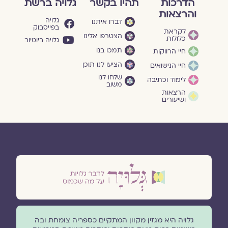
הדרכות
תהיו בקשר
גלויה ברשת
והרצאות
גלויה
דברו איתנו
בפייסבוק
לקראת
הצטרפו אלינו
כלולות
גלויה ביוטיוב
תמכו בנו
חיי הרווקות
הציעו לנו תוכן
חיי הנישואים
שלחו לנו
לימוד וכתיבה
משוב
הרצאות
ושיעורים
גלויה היא מגזין מקוון המתקיים כספריה צומחת ובה