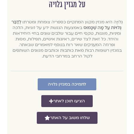
על מגזין גלויה
גְּלוּיָה היא מגזין מקוון המתקיים כספריה צומחת ומטרתו
לְדַבֵּר
גְּלוּיוֹת עַל מָה שֶׁכָּמוּס
באמצעות הנגשת ידע על זוגיות, הלכה
ומיניות, מוגנוּת, טקסי חיים עבור שלבים שונים בחיי היחידאות
והיחד. כל זאת לצד שירים, ראיונות אישיים, תפילות, מסות
ופרוזה המעניקים שאר רוח בנוסף למאמרים שבאתר.
במגזין רשומות רבות מאת כותבות וכותבים מגוונים השותפים
לקול הרחב במרחבי הדעת.
לתמיכה במגזין גלויה
הציעו תוכן לאתר
שלחו משוב על האתר