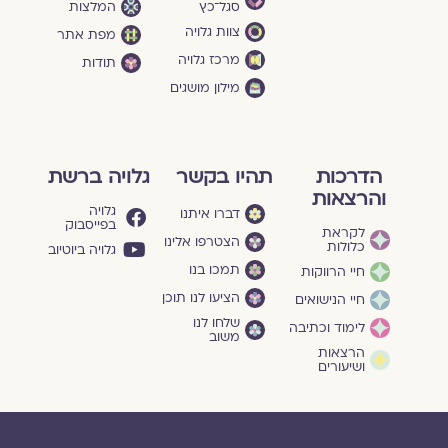
סגל־כץ
המלצות
צוות גלויה
מפת אתר
מרכז גלויה
תודות
מילון מושגים
הדרכות
תהיו בקשר
גלויה ברשת
והרצאות
גלויה
דברו איתנו
בפייסבוק
לקראת
הצטרפו אלינו
כלולות
גלויה ביוטיוב
תמכו בנו
חיי הרווקות
הציעו לנו תוכן
חיי הנישואים
שלחו לנו
לימוד וכתיבה
משוב
הרצאות
ושיעורים