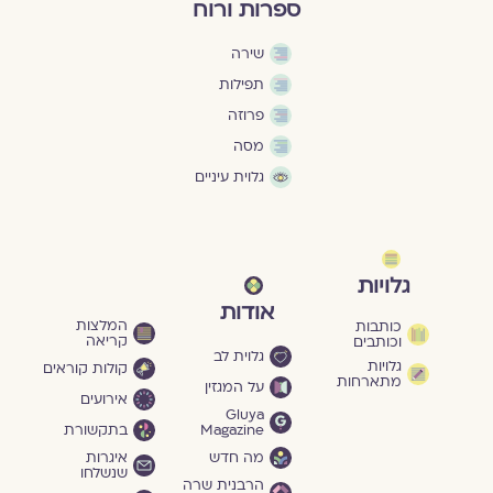
ספרות ורוח
שירה
תפילות
פרוזה
מסה
גלוית עיניים
גלויות
אודות
המלצות
כותבות
קריאה
וכותבים
גלוית לב
גלויות
קולות קוראים
מתארחות
על המגזין
אירועים
Gluya
Magazine
בתקשורת
מה חדש
איגרות
שנשלחו
הרבנית שרה