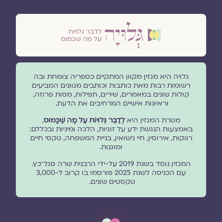
גלויה היא מגזין מקוון המתקיים כספריה צומחת ובה
רשומות רבות מאת כותבות וכותבים מגוונים המביעים
קולות שונים במאמרים, שירים, תפילות, מסות פרוזה,
וראיונות אישיים המרחיבים את הדעת.
מטרת המגזין היא
לְדַבֵּר גְּלוּיוֹת עַל מָה שֶׁכָּמוּס
,
באמצעות הנגשת ידע על זוגיות, הלכה ומיניות ובכללם:
רווקות, אירוסין, חיי נישואין, בניית המשפחה, טקסי חיים
ומוגנוּת.
המגזין נוסד בשנת 2019 על-ידי הרבנית שרה סגל־כץ.
עם הכניסה לשנת 2025 פורסמו בו קרוב ל-3,000
טקסטים שונים.