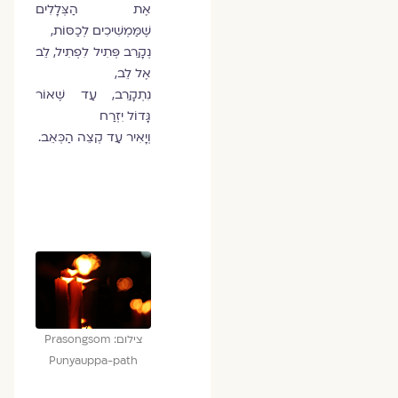
אֶת הַצְּלָלִים
שֶׁמַּמְשִׁיכִים לְכַסּוֹת,
נְקָרֵב פְּתִיל לִפְתִיל, לֵב
אֶל לֵב,
נִתְקָרֵב, עַד שֶׁאוֹר
גָּדוֹל יִזְרַח
וְיָאִיר עַד קְצֵה הַכְּאֵב.
צילום: Prasongsom
Punyauppa-path