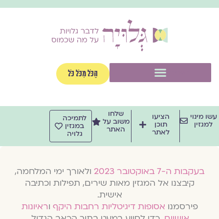
וג
וכן
תפריט
הַכֹּל מִכֹּל כֹּל
שלחו
שו מינוי
הציעו
לתמיכה
משוב על
למגזין
תוכן
במגזין
האתר
לאתר
גלויה
בעקבות ה-7 באוקטובר 2023
ולאורך ימי המלחמה,
קיבצנו אל המגזין מאות שירים, תפילות וכתיבה
אישית.
פירסמנו
אסופות דיגיטליות רחבות היקף
ו
ראיונות
אישיים
, כדי לסייע במעט בתוך הכאב הגדול.