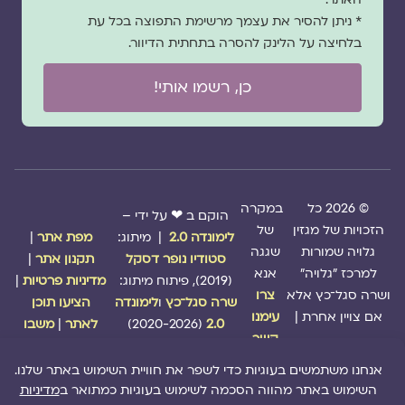
* ניתן להסיר את עצמך מרשימת התפוצה בכל עת
בלחיצה על הלינק להסרה בתחתית הדיוור.
כן, רשמו אותי!
© 2026 כל
במקרה
הוקם ב ❤ על ידי –
הזכויות של מגזין
של
לימונדה 2.0
| מיתוג:
מפת אתר
|
גלויה שמורות
שגגה
סטודיו נופר דסקל
תקנון אתר
|
למרכז "גלויה"
אנא
(2019), פיתוח מיתוג:
מדיניות פרטיות
|
ושרה סגל־כץ אלא
צרו
שרה סגל־כץ
ו
לימונדה
הציעו תוכן
אם צויין אחרת |
עימנו
2.0
(2020-2026)
לאתר
|
משבו
קשר
אותנו
|
תמכו בנו