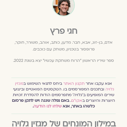
חגי פרץ
אדם, בן-זוג, אבא, חבר. מדען, כותב, אוהב, משורר, חוקר,
פרופסור בטכניון, משחק עם כוכבים.
ספר שיריו הראשון "הרוח משחקת עכשיו" יצא בשנת 2022.
אנא עקבו אחר
תקנון האתר
ביחס לתנאי השימוש ב
מגזין
גלויה
ובתכנים המפורסמים בו. הטקסטים הפואטיים וביצועי
שירים המופיעים ב׳גלויה׳ מתפרסמים הודות להסדרת זכויות
היוצרות והיוצרים ב
אקו״ם
.
באם נפלה שגגה ויש לתקן פרסום
כלשהו באתר, אנא
שלחו לנו הודעה
.
במילון המונחים של מגזין גלויה