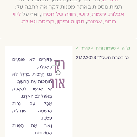
תגיות נוספות באתר מפנות לקריאה רחבה על:
אבלות
,
יתמות
,
קושי
,
חוויה של חסרון
, ואף על
ליווי
רוחני
,
אמונה
,
תקווה ותיקון
,
קריסה וגאולה
.
גלויה
ספרות ורוח
שירה
ט׳ בטבת תשפ״ד 21.12.2023
רק
כַּדּוּרִים לֹא פּוֹגְעִים
חגי
בָּאֲפֵלָה,
פרץ
גַּם חֲרָבוֹת בַּרְזֶל לֹא
אור
חוֹתְכוֹת אֶת הַחֹשֶׁךְ,
אִי אֶפְשָׁר לְהֵאָבֵק
בְּאֹפֶל לֵב הָאָדָם.
אֲבָל עִם נֵרוֹת
הַנְּשָׁמָה שֶׁנַּדְלִיק
עַכְשָׁו,
נָאִיר אֶת הַפִּנּוֹת
הַחֲשׁוּכוֹת,