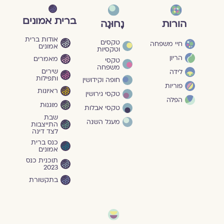
ברית אמונים
הורות
נָחוּגָה
אודות ברית
טקסים
חיי משפחה
אמונים
וטקסיות
הריון
מאמרים
טקסי
משפחה
שירים
לידה
ותפילות
חופה וקידושין
פוריות
ראיונות
טקסי גירושין
הפלה
מוגנוּת
טקסי אבלות
שבת
מעגל השנה
התייצבות
לצד דינה
כנס ברית
אמונים
תוכנית כנס
2023
בתקשורת