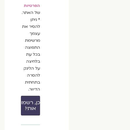
הפרטיות
של האתר.
* ניתן
להסיר את
עצמך
מרשימת
התפוצה
בכל עת
בלחיצה
על הלינק
להסרה
בתחתית
הדיוור.
כן, רשמו
אותי!