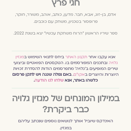
חגי פרץ
אדם, בן-זוג, אבא, חבר. מדען, כותב, אוהב, משורר, חוקר,
פרופסור בטכניון, משחק עם כוכבים.
ספר שיריו הראשון "הרוח משחקת עכשיו" יצא בשנת 2022.
אנא עקבו אחר
תקנון האתר
ביחס לתנאי השימוש ב
מגזין
גלויה
ובתכנים המפורסמים בו. הטקסטים הפואטיים וביצועי
שירים המופיעים ב׳גלויה׳ מתפרסמים הודות להסדרת זכויות
היוצרות והיוצרים ב
אקו״ם
.
באם נפלה שגגה ויש לתקן פרסום
כלשהו באתר, אנא
שלחו לנו הודעה
.
במילון המונחים של מגזין גלויה
כבר ביקרת?
האינדקס שיוביל אותך לנושאים נוספים שנכתב עליהם
במגזין.