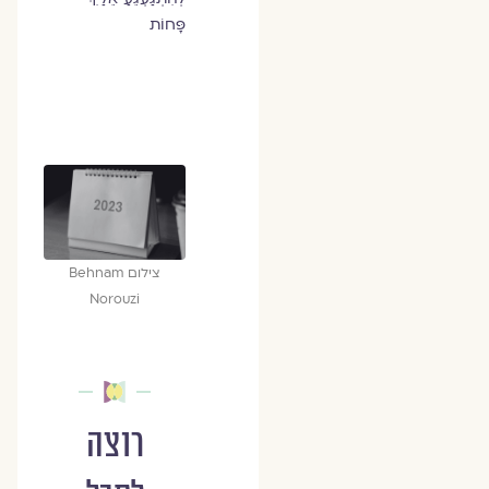
פָּחוֹת
צילום Behnam
Norouzi
רוצה