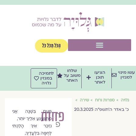
וג
וכן
תפריט
הַכֹּל מִכֹּל כֹּל
שלחו
שו מינוי
הציעו
לתמיכה
משוב על
למגזין
תוכן
במגזין
האתר
לאתר
גלויה
גלויה
ספרות ורוח
שירה
כ׳ באדר ה׳תשפ״ה 20.3.2025
פחות
פַּעַם בְּשָׁנָה אֲנִי
חגי
מִתְגַּעְגֵּעַ אֵלַיִךְ יוֹתֵר,
פרץ
נִזְכַּר אֵיךְ הָלַכְתִּי
לַחֻפָּה בִּלְעָדַיִךְ,