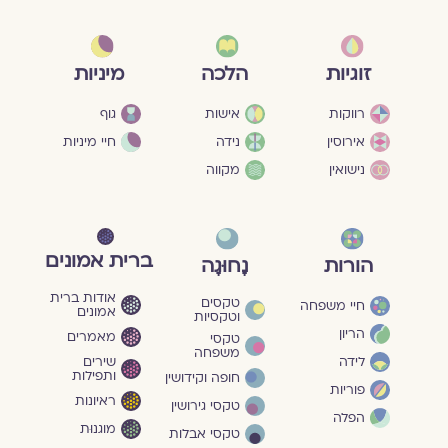
מיניות
זוגיות
הלכה
גוף
רווקות
אישות
חיי מיניות
אירוסין
נידה
נישואין
מקווה
ברית אמונים
הורות
נָחוּגָה
אודות ברית
טקסים
חיי משפחה
אמונים
וטקסיות
הריון
מאמרים
טקסי
משפחה
שירים
לידה
ותפילות
חופה וקידושין
פוריות
ראיונות
טקסי גירושין
הפלה
מוגנוּת
טקסי אבלות