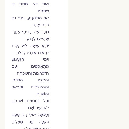
וְאַתְּ לֹא חִכִּית לִי
מִתַּחַת,
אֲנִי מִתְגַּעְגֵּעַ יוֹתֵר גַּם
בְּיוֹם אַחֵר,
נִזְכַּר אֵיךְ בָּכִיתִי אַחֲרֵי
שֶׁהִיא נוֹלְדָה,
יוֹדֵעַ שֶׁאַתְּ לֹא זָכִית
לִרְאוֹת אוֹתָהּ גְּדֵלָה,
וִימֵי הַגַּעֲגוּעַ
מִתְאַסְּפִים עִם
הַזִּכְרוֹנוֹת וְהַשִּׁכְחָה,
וְהֻלֶּדֶת הַבָּנִים,
וְהַהַצְלָחוֹת וְהַכְּאֵב
וְהַשָּׁנִים,
וְכָל הַזְּמַנִּים שֶׁבָּהֶם
לֹא הָיִית שָׁם.
וְעַכְשָׁו, אוּלַי רַק פַּעַם
בְּשָׁנָה אֲנִי מַצְלִיחַ
לְהִתְגַּעְגֵּעַ אֵלַיִךְ