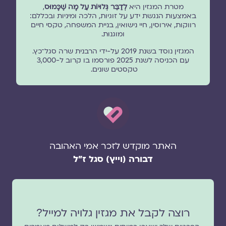
מטרת המגזין היא
לְדַבֵּר גְּלוּיוֹת עַל מָה שֶׁכָּמוּס
,
באמצעות הנגשת ידע על זוגיות, הלכה ומיניות ובכללם:
רווקות, אירוסין, חיי נישואין, בניית המשפחה, טקסי חיים
ומוגנוּת.
המגזין נוסד בשנת 2019 על-ידי הרבנית שרה סגל־כץ.
עם הכניסה לשנת 2025 פורסמו בו קרוב ל-3,000
טקסטים שונים.
האתר מוקדש לזכר אמי האהובה
דבורה (וייץ) סגל ז"ל
רוצה לקבל את מגזין גלויה למייל?