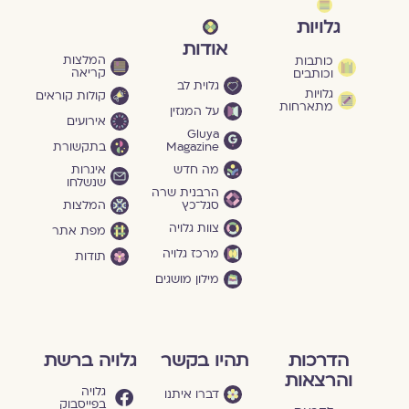
גלויות
אודות
המלצות
כותבות
קריאה
וכותבים
גלוית לב
גלויות
קולות קוראים
מתארחות
על המגזין
אירועים
Gluya
Magazine
בתקשורת
מה חדש
איגרות
שנשלחו
הרבנית שרה
סגל־כץ
המלצות
צוות גלויה
מפת אתר
מרכז גלויה
תודות
מילון מושגים
הדרכות
תהיו בקשר
גלויה ברשת
והרצאות
גלויה
דברו איתנו
בפייסבוק