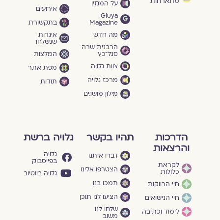
מתארחות
על המגזין
אירועים
Gluya
Magazine
בתקשורת
מה חדש
איגרות
שנשלחו
הרבנית שרה
סגל־כץ
המלצות
צוות גלויה
מפת אתר
מרכז גלויה
תודות
מילון מושגים
הדרכות
תהיו בקשר
גלויה ברשת
והרצאות
גלויה
דברו איתנו
בפייסבוק
לקראת
הצטרפו אלינו
כלולות
גלויה ביוטיוב
תמכו בנו
חיי הרווקות
הציעו לנו תוכן
חיי הנישואים
שלחו לנו
לימוד וכתיבה
משוב