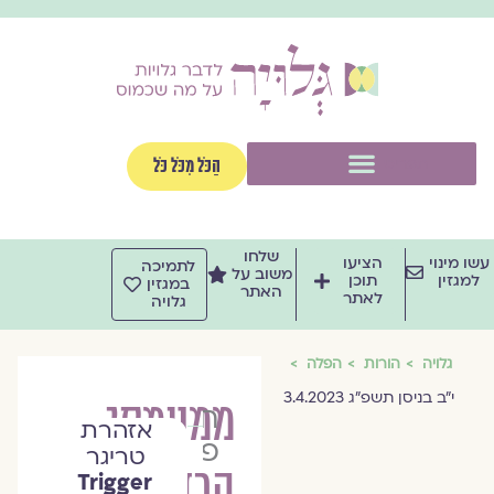
וג
וכן
תפריט
הַכֹּל מִכֹּל כֹּל
שלחו
שו מינוי
הציעו
לתמיכה
משוב על
למגזין
תוכן
במגזין
האתר
לאתר
גלויה
גלויה
הורות
הפלה
י״ב בניסן תשפ״ג 3.4.2023
ממעמקי
חגי
אזהרת
פרץ
טריגר
הרחמים
Trigger