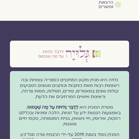
הרצאות
ושיעורים
גלויה היא מגזין מקוון המתקיים כספריה צומחת ובה
רשומות רבות מאת כותבות וכותבים מגוונים המביעים
קולות שונים במאמרים, שירים, תפילות, מסות פרוזה,
וראיונות אישיים המרחיבים את הדעת.
מטרת המגזין היא
לְדַבֵּר גְּלוּיוֹת עַל מָה שֶׁכָּמוּס
,
באמצעות הנגשת ידע על זוגיות, הלכה ומיניות ובכללם:
רווקות, אירוסין, חיי נישואין, בניית המשפחה, טקסי חיים
ומוגנוּת.
המגזין נוסד בשנת 2019 על-ידי הרבנית שרה סגל־כץ.