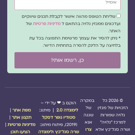
שדה
שליחת הטופס מהווה אישור לקבלת תכנים שיווקיים
הסכמה
ועדכונים ממגזין גלויה בהתאם ל
מדיניות פרטיות
של
האתר.
* ניתן להסיר את עצמך מרשימת התפוצה בכל עת
בלחיצה על הלינק להסרה בתחתית הדיוור.
כן, רשמו אותי!
© 2026 כל
במקרה
הוקם ב ❤ על ידי –
הזכויות של מגזין
של
לימונדה 2.0
| מיתוג:
מפת אתר
|
גלויה שמורות
שגגה
סטודיו נופר דסקל
תקנון אתר
|
למרכז "גלויה"
אנא
(2019), פיתוח מיתוג:
מדיניות פרטיות
|
ושרה סגל־כץ אלא
צרו
שרה סגל־כץ
ו
לימונדה
הציעו תוכן