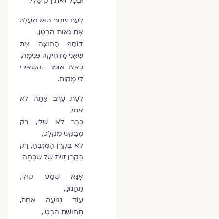
וּבְכָל זֹאת רַק שֶׁלִּי.
לְעֵת שַׁחַר הוּא מַעֲלֶה
אֶת גֵּאוּת הַבֶּטֶן,
דּוֹחֵף הַחוּצָה אֶת
שֶׁאֲנִי מַדְחִיקָה פְּנִימָה,
כְּאִלּוּ אוֹמֵר -הַשְׁאִירִי
לִי מָקוֹם.
לְעֵת עֶרֶב אַתָּה לֹא
אִתִּי,
כְּבָר לֹא שֶׁלִּי, רַק
מְבַקֵּשׁ מִקְלָט,
לֹא בְּקֶרֶן הַמִּזְבֵּחַ, רַק
בְּקֶרֶן זָוִית שֶׁל שִׁכְחָה.
אָנָּא שְׁמַע קוֹלִי,
תַּחֲנוּנַי,
עוֹד נְגִיעָה אַחַת,
תְּחוּשַׁת הַבֶּטֶן,