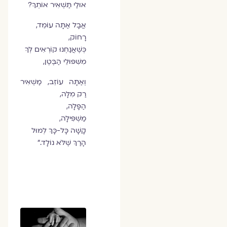
אוּלַי תַּשְׁאִיר אוֹתְךָ?
אֲבָל אַתָּה עוֹמֵד,
רָחוֹק,
כְּשֶׁאֲנַחְנוּ קוֹרְאִים לְךָ
מִשִּׁפּוּלֵי הַבֶּטֶן,
וְאַתָּה עוֹזֵב, מַשְׁאִיר
רַק מִלָּה,
הַפָּלָה,
מַשְׁפִּילָה,
קָשָׁה כָּל-כָּךְ לְמוּל
הָרַךְ שֶׁלֹּא נוֹלָד.”