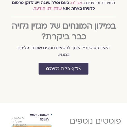
היוצרות והיוצרים ב
אקו״ם
.
באם נפלה שגגה ויש לתקן פרסום
כלשהו באתר, אנא
שלחו לנו הודעה
.
במילון המונחים של מגזין גלויה
כבר ביקרת?
האינדקס שיוביל אותך לנושאים נוספים שנכתב עליהם
במגזין.
אל״ף בי״ת גלויה
אסופת
אסופת ראש
אסו
י״ב בניסן
פוסטים נוספים
ט׳ בטבת
ט׳ בטבת
השבעה
השנה
כיפו
שיר מאת
שיר 
תשפ״ג
תשפ״ד
תשפ״ד
באוקטובר
חגי פרץ
חגי 
21.12.2023
21.12.2023
3.4.2023