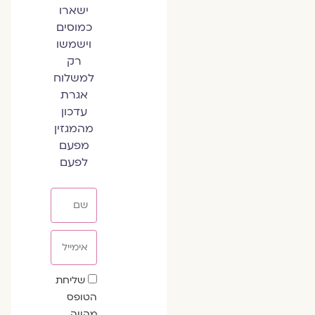
ישארו
כמוסים
וישמשו
רק
למשלוח
אגרת
עדכון
מהמגזין
מפעם
לפעם
שם
אימייל
שדה
שליחת
הסכמה
הטופס
מהווה