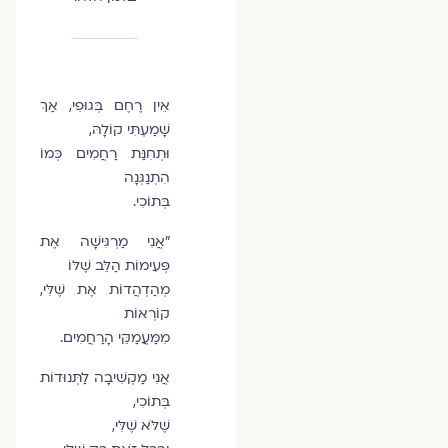
אֵין רֶחֶם בְּגוּפִי, אַךְ
שָׁמַעְתִּי קוֹלָהּ,
וּתְחִנַּת רַחֲמִים כְּמוֹ
הִתְנַגְּנָה
בְּתוֹכִי.
"אֲנִי מַרְגִּישָׁה אֶת
פְּעִימוֹת הַלֵּב שֶׁלּוֹ
מְהַדְהֲדוֹת אֶת שֶׁלִּי,
קוֹרְאוֹת
מִמַּעֲמַקֵּי הָרַחֲמִים.
אֲנִי מַקְשִׁיבָה לַתְּנוּדוֹת
בְּתוֹכִי,
שֶׁלֹּא שֶׁלִּי,