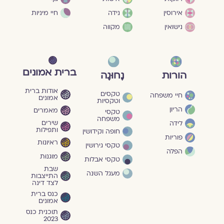
חיי מיניות
אירוסין
נידה
נישואין
מקווה
ברית אמונים
הורות
נָחוּגָה
אודות ברית
טקסים
חיי משפחה
אמונים
וטקסיות
הריון
מאמרים
טקסי
משפחה
שירים
לידה
ותפילות
חופה וקידושין
פוריות
ראיונות
טקסי גירושין
הפלה
מוגנוּת
טקסי אבלות
שבת
מעגל השנה
התייצבות
לצד דינה
כנס ברית
אמונים
תוכנית כנס
2023