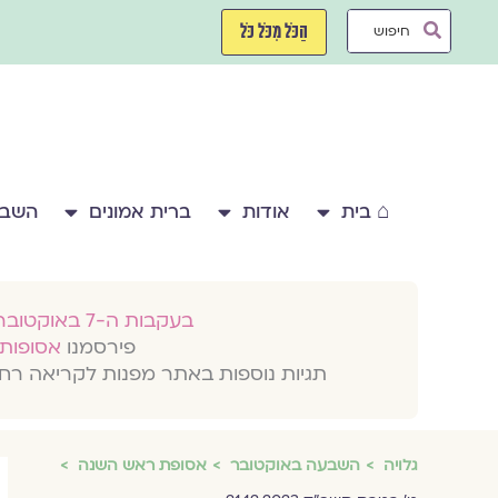
ילוג
Search
תוכן
הַכֹּל מִכֹּל כֹּל
...
⌂ בית
אודות
ברית אמונים
השבע
בעקבות ה-7 באוקטובר 2023
פירסמנו
אסופות 
תגיות נוספות באתר מפנות לקריאה רח
גלויה
השבעה באוקטובר
אסופת ראש השנה