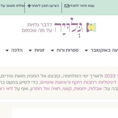
עשו מינוי למגזין
הציעו תוכן לאתר
שלחו משוב על
ה באוקטובר
ספרות ורוח
זוגיות
הלכה
ולאורך ימי המלחמה, קיבצנו אל המגזין מאות שירים, 
דיגיטליות רחבות היקף
ו
ראיונות אישיים
, כדי לסייע במעט בת
בה על:
אבלות
,
יתמות
,
קושי
,
חוויה של חסרון
, ואף על
ליווי רו