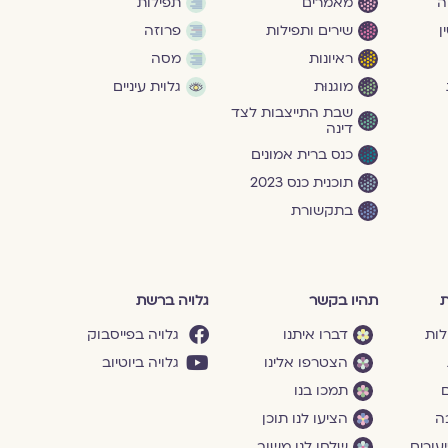
ה
מאמרים
תפילות
ן
שירים ותפילות
פרוזה
ראיונות
מסה
מוגנוּת
גלוית עיניים
שבת התייצבות לצד
דינה
כנס ברית אמונים
תוכנית כנס 2023
בתקשורת
ת
תהיו בקשר
גלויה ברשת
לות
דברו איתנו
גלויה בפייסבוק
הצטרפו אלינו
גלויה ביוטיוב
ם
תמכו בנו
ה
הציעו לנו תוכן
עורים
שלחו לנו משוב