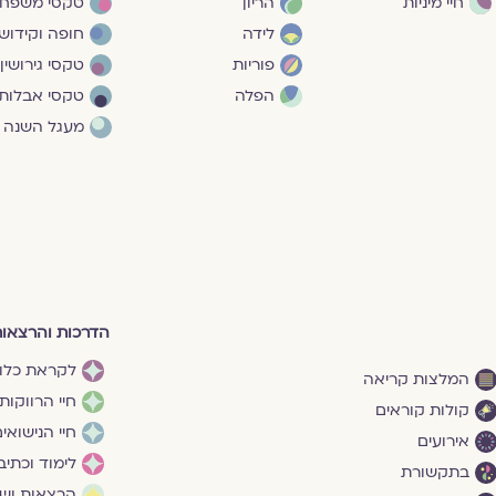
חיי מיניות
הריון
טקסי משפח
לידה
חופה וקידושי
פוריות
טקסי גירושין
הפלה
טקסי אבלות
מעגל השנה
הדרכות והרצאו
לקראת כלו
המלצות קריאה
חיי הרווקות
קולות קוראים
חיי הנישואי
אירועים
לימוד וכתיב
בתקשורת
הרצאות ושי