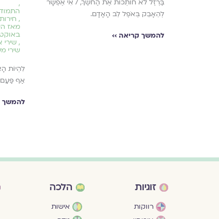
בַּרְזֶל לֹא חוֹתְכוֹת אֶת הַחֹשֶׁךְ, / אִי אֶפְשָׁר
,
התמודד
לְהֵאָבֵק בְּאֹפֶל לֵב הָאָדָם.
,
חירות
מאז ה
באוקטו
להמשך קריאה ››
,
שירי 
שירי מ
לִהְיוֹת הָאֲ
אַף פַּעַם 
להמשך ק
זוגיות
הלכה
רווקות
אישות