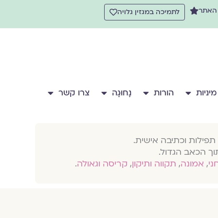
 האתר
לתמיכה במגזין גלויה
מיניות
הורות
נָחוּגָה
צרו קשר
תפילות וכתיבה אישית.
וך הכאב הגדול.
חני
,
אמונה
,
תקווה ותיקון
,
קריסה וגאולה
.