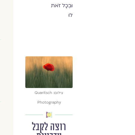
וּבְכָל זֹאת
לוּ
צילום: Quaritsch
Photography
רוצה לקבל