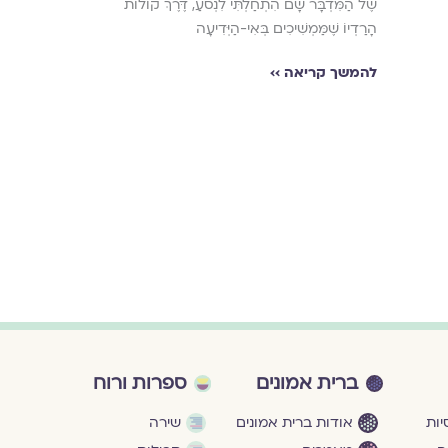
שֶׁל הַמִּדְבָּר שָׁם הִתְחַלְתִּי לִנְסֹעַ, דֶּרֶךְ קוֹלוֹת
הָרַדְיוֹ שֶׁמַּמְשִׁיכִים בְּאִי-הַיְּדִיעָה
להמשך קריאה ›
להמשך קריאה ››
ברית אמונים
ספרות ורוח
ות
אודות ברית אמונים
שירה