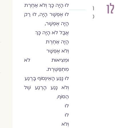
לו
לוּ הָיָה כָּךְ וְלֹא אַחֶרֶת
חגי
לוּ אֶפְשָׁר הָיָה, לוּ רַק
פרץ
הָיָה אֶפְשָׁר,
אֲבָל לֹא הָיָה כָּךְ
הָיָה אַחֶרֶת
וְלֹא אֶפְשָׁר
וּמְצִיאוּת לֹא
מִתְפַּשֶּׁרֶת.
לוּ נָגַע הָאֵינְסוֹף בָּרֶגַע
וְלֹא נָגַע הָרֶגַע שֶׁל
הַסּוֹף,
לוּ
לוּ
וְלֹא