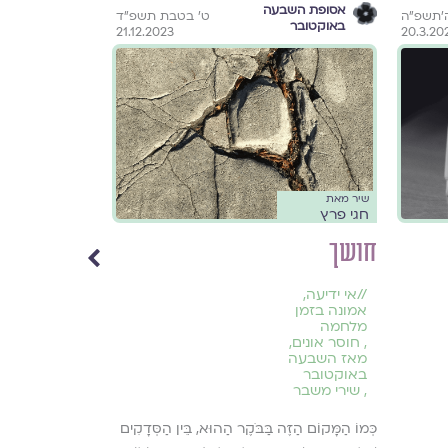
אסופת השבעה
הורות
ה׳תשפ״ה
ט׳ בטבת תשפ״ד
באוקטובר
21.12.2023
20.3.20
שיר מאת
גלויה מארחת
חגי פרץ
חגי פרץ
חושך
ממעמקי הר
//
אי ידיעה
,
//
אמונה בזמן
הפלה ואובדן
מלחמה
הריון
,
חוסר אונים
,
,
שירי זוגיות
,
מאז השבעה
שירים על הגו
באוקטובר
שירים על הפל
,
שירי משבר
אֵין רֶחֶם בְּגוּפִי, א
כְּמוֹ הַמָּקוֹם הַזֶּה בַּבֹּקֶר הַהוּא, בֵּין הַסְּדָקִים
רַחֲמִים כְּמוֹ הִתְנַג