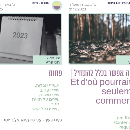
ופת יום כיפור
ספרות ורוח
ט׳ בטבת תשפ״ד
כ׳ באדר 
25
21.12.2023
שיר מאת
חגי פרץ
ה אפשר בכלל להתחיל |
פחות
Et d’où pourrai
//
שירי אבלות
,
seule
שירי געגוע
,
שירי משבר
,
commen
שירים על חוויית
חסר
,
שירים על קושי
(en français)
פַּעַם בְּשָׁנָה אֲנִי מִתְגַּעְגֵּעַ אֵלַיִךְ יוֹתֵר
Conten
Pâqu