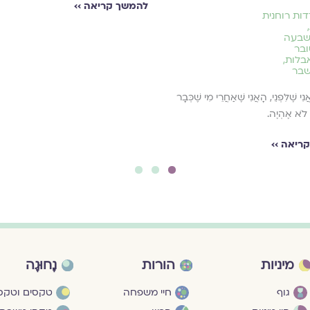
להמשך קריאה ››
ות רוחנית
,
שבעה
בר
אבלות
,
שבר
נִי שֶׁלִּפְנֵי, הָאֲנִי שֶׁאַחֲרֵי מִי שֶׁכְּבָר
לֹא אֶהְיֶה.
ריאה ››
3
2
1
מיניות
הורות
נָחוּגָה
גוף
חיי משפחה
טקסים וטקסי