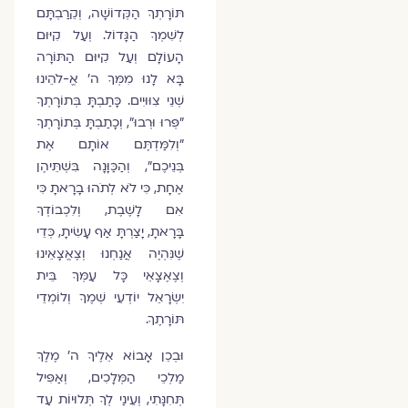
תּוֹרָתְךָ הַקְּדוֹשָׁה, וְקֵרַבְתָּם
לְשִׁמְךָ הַגָּדוֹל. וְעַל קִיּוּם
הָעוֹלָם וְעַל קִיּוּם הַתּוֹרָה
בָּא לָנוּ מִמְּךָ ה׳ אֱ-לֹהֵינוּ
שְׁנֵי צִוּוּיִים. כָּתַבְתָּ בְּתוֹרָתְךָ
"פְּרוּ וּרְבוּ", וְכָתַבְתָּ בְּתוֹרָתְךָ
"וְלִמַּדְתֶּם אוֹתָם אֶת
בְּנֵיכֶם", וְהַכַּוָּנָה בִּשְׁתֵּיהֶן
אֶחָת, כִּי לֹא לְתֹהוּ בָרָאתָ כִּי
אִם לָשֶׁבֶת, וְלִכְבוֹדְךָ
בָּרָאתָ, יָצַרְתָּ אַף עָשִׂיתָ, כְּדֵי
שֶׁנִּהְיֶה אֲנַחְנוּ וְצֶאֱצָאֵינוּ
וְצֶאֶצָאֵי כָּל עַמְּךָ בֵּית
יִשְׂרָאֵל יוֹדְעֵי שְׁמֶךָ וְלוֹמְדֵי
תּוֹרָתֶךָ.
וּבְכֵן אָבוֹא אֵלֶיךָ ה׳ מֶלֶךְ
מַלְכֵי הַמְּלָכִים, וְאַפִּיל
תְּחִנָּתִי, וְעֵינַי לְךָ תְּלוּיוֹת עַד