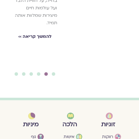
בחייה, על חוויית הלבד
בעצמה, מספרת על
ועל עולמות חיים
מעגל ההדף של
מיצירות שמלוות אותה
הפגיעות המיניות
תמיד.
להמשך קריאה ››
להמשך קריאה ››
6
5
4
3
2
1
מיניות
זוגיות
הלכה
גוף
רווקות
אישות