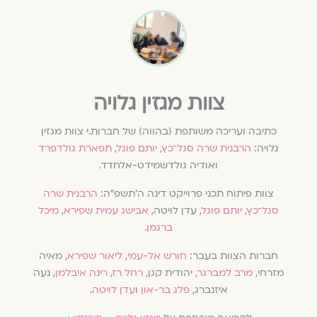
צוות מגזין גלויה
כתיבה ועריכה משותפת (בהווה) של חברות.י צוות מגזין
גלויה:
הרבנית שרה סגל־כץ
,
יותם פוגל
,
תפארת גולדפרד
ואודיה גולדשמידט-אלחדד.
צוות פיתוח תכני פרוייקט דינה ה׳תשפ״ה:
הרבנית שרה
סגל־כץ
,
יותם פוגל
, עדן לויטה,
אבישג עמית שפירא
,
מיכל
ברגמן
.
חברות הצוות בעבר:
חורש אל-עמי
,
ליאור שפירא
, מאיה
מזרחי,
מרב למברגר
, יהודית קגן,
רחל רז
,
רינה איבלמן
, נעה
איזנברג,
פלג בר-און
ו
עדן לויטה
.