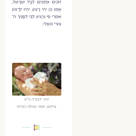
זוֹכִים וּמְזַכִּים לְכָל יִשְׂרָאֵל,
אָמֵן כֵּן יְהִי רָצוֹן. יִהְיוּ לְרָצוֹן
אִמְרֵי פִי וְהֶגְיוֹן לִבִּי לְפָנֶיךָ ה׳
צוּרִי וְגֹאֲלִי.
זהר דבורה כ״ץ
צילום: תמר ושילה כנרתי