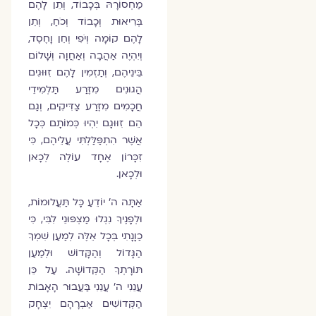
מַחְסוֹרָהּ בְּכָבוֹד, וְתֵן לָהֶם
בְּרִיאוּת וְכָבוֹד וְכֹחַ, וְתֵן
לָהֶם קוֹמָה וְיֹפִי וְחֵן וָחֶסֶד,
וְיִהְיֶה אַהֲבָה וְאַחֲוָה וְשָׁלוֹם
בֵּינֵיהֶם, וְתַזְמִין לָהֶם זִוּוּגִים
הֲגוּנִים מִזֶּרַע תַּלְמִידֵי
חֲכָמִים מִזֶּרַע צַדִּיקִים, וְגַם
הֵם זִוּוּגָם יִהְיוּ כְּמוֹתָם כְּכָל
אֲשֶׁר הִתְפַּלַּלְתִּי עֲלֵיהֶם, כִּי
זִכָּרוֹן אֶחָד עוֹלֶה לְכָאן
וּלְכָאן.
אַתָּה ה׳ יוֹדֵעַ כָּל תַּעֲלוּמוֹת,
וּלְפָנֶיךָ נִגְלוּ מַצְפּוּנֵי לִבִּי, כִּי
כַוָנָתִי בְּכָל אֵלֶּה לְמַעַן שִׁמְךָ
הַגָּדוֹל וְהַקָּדוֹשׁ וּלְמַעַן
תּוֹרָתְךָ הַקְּדוֹשָׁה. עַל כֵּן
עֲנֵנִי ה׳ עֲנֵנִי בַּעֲבוּר הָאָבוֹת
הַקְּדוֹשִׁים אַבְרָהָם יִצְחָק