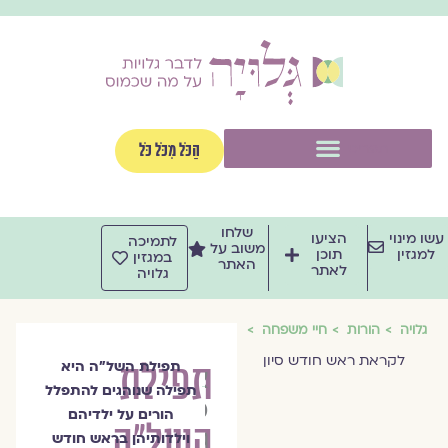
וג
וכן
תפריט
הַכֹּל מִכֹּל כֹּל
שלחו
שו מינוי
הציעו
לתמיכה
משוב על
למגזין
תוכן
במגזין
האתר
לאתר
גלויה
גלויה
הורות
חיי משפחה
לקראת ראש חודש סיון
תפילת
תפילת השל"ה היא
צוות
תפילה שנוהגים להתפלל
מגזין
הורים על ילדיהם
השל״ה
גלויה
וילדותיהן בראש חודש