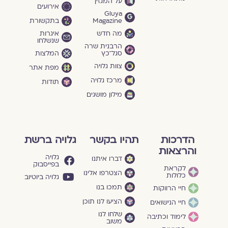
על המגזין
אירועים
Gluya
Magazine
בתקשורת
מה חדש
איגרות
שנשלחו
הרבנית שרה
סגל־כץ
המלצות
צוות גלויה
מפת אתר
מרכז גלויה
תודות
מילון מושגים
הדרכות
תהיו בקשר
גלויה ברשת
והרצאות
גלויה
דברו איתנו
בפייסבוק
לקראת
הצטרפו אלינו
כלולות
גלויה ביוטיוב
תמכו בנו
חיי הרווקות
הציעו לנו תוכן
חיי הנישואים
שלחו לנו
לימוד וכתיבה
משוב