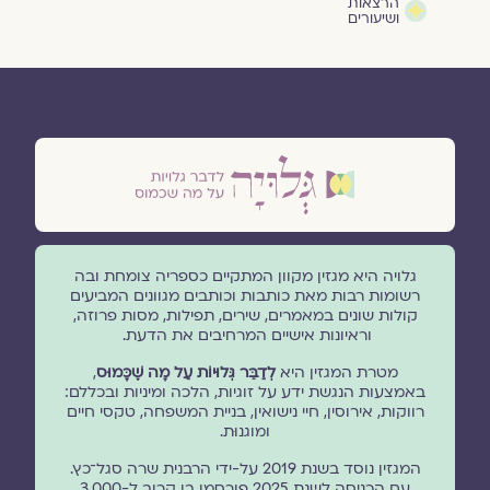
הרצאות
ושיעורים
גלויה היא מגזין מקוון המתקיים כספריה צומחת ובה
רשומות רבות מאת כותבות וכותבים מגוונים המביעים
קולות שונים במאמרים, שירים, תפילות, מסות פרוזה,
וראיונות אישיים המרחיבים את הדעת.
מטרת המגזין היא
לְדַבֵּר גְּלוּיוֹת עַל מָה שֶׁכָּמוּס
,
באמצעות הנגשת ידע על זוגיות, הלכה ומיניות ובכללם:
רווקות, אירוסין, חיי נישואין, בניית המשפחה, טקסי חיים
ומוגנוּת.
המגזין נוסד בשנת 2019 על-ידי הרבנית שרה סגל־כץ.
עם הכניסה לשנת 2025 פורסמו בו קרוב ל-3,000