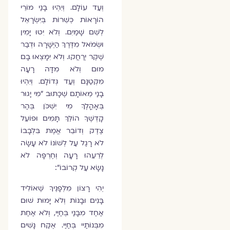
וְעַד עוֹלָם. וְיִהְיוּ בָנַי מוֹרֵי
הוֹרָאוֹת כְּשֵׁרוֹת בְּיִשְׂרָאֵל
לְשֵׁם שָׁמַיִם. וְלֹא יִטּוּ יָמִין
וּשְׂמֹאל מִדֶּרֶךְ הַיְשָׁרָה וּדְבַר
שֶׁקֶר יְרַחֲקוּ. וְלֹא יִמָּצְאוּ בָם
מוּם וְלֹא מִדָּה רָעָה
מִקְּטַנָּם וְעַד גְּדוֹלָם. וְיִהְיוּ
בָנַי מֵאוֹתָם שֶׁכָּתוּב "מִי יָגוּר
בְּאָהֳלֶךָ מִי יִשְׁכֹּן בְּהַר
קָדְשֶׁךָ הוֹלֵךְ תָּמִים וּפוֹעֵל
צֶדֶק וְדוֹבֵר אֱמֶת בִּלְבָבוֹ
לֹא רָגַל עַל לְשׁוֹנוֹ לֹא עָשָׂה
לְרֵעֵהוּ רָעָה וְחֶרְפָּה לֹא
נָשָׂא עַל קְרוֹבוֹ":
יְהִי רָצוֹן מִלְּפָנֶיךָ שֶׁאוֹלִיד
בָּנִים וּבָנוֹת וְלֹא יָמוּת שׁוּם
אַחַד מִבָּנַי בְּחַיַּי, וְלֹא אַחַת
מִבְּנוֹתַיי בְּחַיַּי. אֶקַּח נָשִׁים