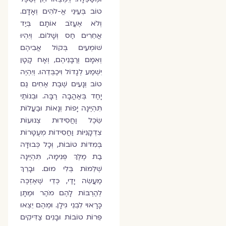
טוֹב בְּעֵינֵי אֱ-לֹהִים וְאָדָם.
וְלֹא אֶעֱזֹב אוֹתָם בְּיַד
אֲחֵרִים חַס וְשָׁלוֹם. וְיִהְיוּ
שׁוֹמְעִים בְּקוֹל אֲבִיהֶם
וְאִמָּם וְרַבָּנֵיהֶם, וְאָח קָטָן
יִשְׁמַע לְגָדוֹל וִיכַבְּדֵהוּ. וְיִהְיֶה
טוֹב וְנָעִים שֶׁבֶת אַחִים גַּם
יָחַד בְּאַהֲבָה רַבָּה. וּבְנוֹתַי
תִּהְיֶינָה יָפוֹת וְנָאוֹת וּבַעֲלוֹת
שֵׂכֶל וַחֲסִידוּת צְנוּעוֹת
צִדְקָנִיּוֹת וַחֲסִידוֹת מְעֻטָּרוֹת
בְּמִדּוֹת טוֹבוֹת, וְכָל כְּבוּדָּה
בַת מֶלֶךְ פְּנִימָה, תִּהְיֶינָה
שְׁלֵמוֹת בְּלִי מוּם. וּבָרֵךְ
מַעֲשֵׂה יָדַי, כְּדֵי שֶׁאֶזְכֶּה
לְהַרְבּוֹת לָהֶם מֹהַר וּמַתָּן
כָּרָאוּי לִבְנֵי גִילָן. וּמֵהֶם יֵצְאוּ
פֵּרוֹת טוֹבוֹת וּבָנִים צַדִּיקִים