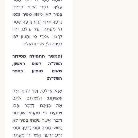
עָלֶיךָ וּדְבָרַי אֲשֶׁר שַׂמְתִּי
בְּפִיךָ לֹא יָמוּשׁוּ מִפִּיךָ וּמִפִּי
זַרְעֲךָ וּמִפִּי זֶרַע זַרְעֲךָ אָמַר
ה׳ מֵעַתָּה וְעַד עוֹלָם. יִהְיוּ
לְרָצוֹן אִמְרֵי פִי וְהֶגְיוֹן לִבִּי
לְפָנֶיךָ ה׳יָ צוּרִי וְגוֹאֲלִי:
(המשך התפילה מסידור
השל"ה דפוס ראשון,
שאינו מופיע בספר
השל"ה)
אָנָּא אֱ-לֹהַי, זַכֵּנִי לְקַיֵּם מַה
שֶׁצִּוִּיתָנוּ: וְלִמַּדְתֶּם אֹתָם
אֶת בְּנֵיכֶם לְדַבֵּר בָּם.
וְיִתְקַיֵּם בִּי מִקְרָא שֶׁכָּתוּב
וּדְבָרַי אֲשֶׁר שַׂמְתִּי בְּפִיךָ לֹא
יָמוּשׁוּ מִפִּיךָ וּמִפִּי זַרְעֲךָ וּמִפִּי
זֶרַע זַרְעֲךָ אָמַר ה׳ מֵעַתָּה