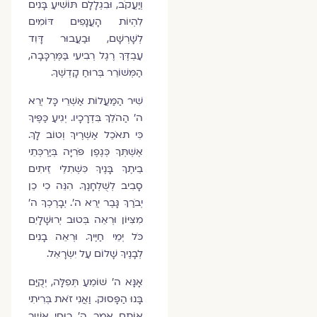
וְיַעֲקֹב, וּבִגְלָלָם תּוֹשִׁיעַ בָּנִים
לִהְיוֹת הָעֲנָפִים דּוֹמִים
לְשָׁרְשָׁם, וּבַעֲבוּר דָּוִד
עַבְדֶּךָ רֶגֶל רְבִיעִי בַּמֶּרְכָּבָה,
הַמְּשׁוֹרֵר בְּרוּחַ קָדְשֶׁךָ.
שִׁיר הַמַּעֲלוֹת אַשְׁרֵי כָּל יְרֵא
ה' הַהֹלֵךְ בִּדְרָכָיו. יְגִיעַ כַּפֶּיךָ
כִּי תאֹכֵל אַשְׁרֶיךָ וְטוֹב לָךְ.
אֶשְׁתְּךָ כְּגֶפֶן פֹּרִיָּה בְּיַרְכְּתֵי
בֵיתֶךָ בָּנֶיךָ כִּשְׁתִלֵי זֵיתִים
סָבִיב לְשֻׁלְחָנֶךָ. הִנֵּה כִי כֵן
יְבֹרַךְ גָּבֶר יְרֵא ה'. יְבָרֶכְךָ ה'
מִצִּיּוֹן וּרְאֵה בְּטוּב יְרוּשָׁלָיִם
כֹּל יְמֵי חַיֶּיךָ. וּרְאֵה בָנִים
לְבָנֶיךָ שָׁלוֹם עַל יִשְׂרָאֵל.
אָנָּא ה׳ שׁוֹמֵעַ תְּפִלָּה, יְקֻיַּם
בָּנוּ הַפָּסוּק. וַאֲנִי זֹאת בְּרִיתִי
אוֹתָם אָמַר ה׳ רוּחִי אֲשֶׁר