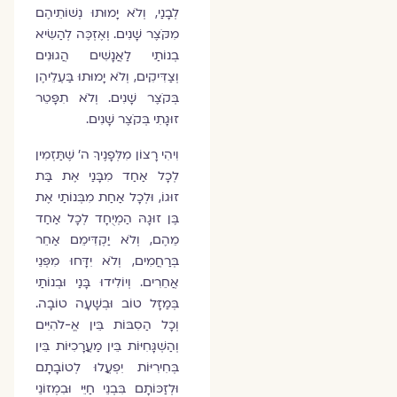
לְבָנַי, וְלֹא יָמוּתוּ נְשׁוֹתֵיהֶם
מִקֹּצֶר שָׁנִים. וְאֶזְכֶּה לְהַשִּׂיא
בְנוֹתַי לַאֲנָשִׁים הֲגוּנִים
וְצַדִּיקִים, וְלֹא יָמוּתוּ בַּעְלֵיהֶן
בְּקֹצֶר שָׁנִים. וְלֹא תִפָּטֵר
זוּגָתִי בְּקֹצֶר שָׁנִים.
וִיהִי רָצוֹן מִלְּפָנֶיךָ ה׳ שֶׁתַּזְמִין
לְכָל אַחַד מִבָּנַי אֶת בַּת
זוּגוֹ, וּלְכָל אַחַת מִבְּנוֹתַי אֶת
בֶּן זוּגָהּ הַמְיֻחָד לְכָל אַחַד
מֵהֶם, וְלֹא יַקְדִּימֵם אַחֵר
בְּרַחֲמִים, וְלֹא יִדָּחוּ מִפְּנֵי
אֲחֵרִים. וְיוֹלִידוּ בָּנַי וּבְנוֹתַי
בְּמַזָּל טוֹב וּבְשָׁעָה טוֹבָה.
וְכָל הַסִבּוֹת בֵּין אֱ-לֹהִיִּים
וְהַשְׁגָּחִיּוֹת בֵּין מַעֲרָכִיּוֹת בֵּין
בְּחִירִיּוֹת יִפְעֲלוּ לְטוֹבָתָם
וּלְזַכּוֹתָם בִּבְנֵי חַיֵּי וּבִמְזוֹנֵי