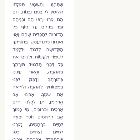
שֶׁתְּחָנֵּנִי וְתִשְׁמַע תְּפִלָּתִי
לְהַזְמִין לִי בָּנִים וּבָנוֹת, וְגַם
הֵם יִפְרוּ וְיִרְבּוּ הֵם וּבְנֵיהֶם
וּבְנֵי בְּנֵיהֶם עַד סוֹף כָּל
הַדּוֹרוֹת לְתַכְלִית שֶׁהֵם וַאֲנִי
וַאֲנַחְנוּ כֻּלָּנוּ יַעַסְקוּ בְּתוֹרָתְךָ
הַקְּדוֹשָׁה לִלְמֹד וּלְלַמֵּד
לִשְׁמֹר וְלַעֲשׂוֹת וּלְקַיֵּם אֶת
כָּל דִּבְרֵי תַּלְמוּד תּוֹרָתְךָ
בְּאַהֲבָה, וְהָאֵר עֵינֵינוּ
בְּתוֹרָתֶךָ וְדַבֵּק לִבֵּנוּ
בְּמִצְווֹתֶיךָ לְאַהֲבָה וּלְיִרְאָה
אֶת שְׁמֶךָ. אָבִינוּ אָב
הָרַחֲמָן, תֵּן לְכֻלָּנוּ חַיִּים
אֲרֻכִּים וּבְרוּכִים, מִי כָמוֹךָ
אָב הָרַחֲמִים זוֹכֵר יְצוּרָיו
לְחַיִּים בְּרַחֲמִים, זָכְרֵנוּ
לְחַיִּים נִצְחִיִּים כְּמוֹ
שֶׁהִתְפַּלֵּל אַבְרָהָם אָבִינוּ