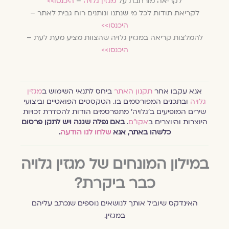
לקריאה מורחבת על
מגזין גלויה
–
היכנסו>>
לקריאת תודות לכל מי שנתנו ונותנים רוח גבית לאתר –
היכנסו>>
להמלצות קריאה במגזין גלויה שהצוות מציע מעת לעת –
היכנסו>>
אנא עקבו אחר
תקנון האתר
ביחס לתנאי השימוש ב
מגזין
גלויה
ובתכנים המפורסמים בו. הטקסטים הפואטיים וביצועי
שירים המופיעים ב׳גלויה׳ מתפרסמים הודות להסדרת זכויות
היוצרות והיוצרים ב
אקו״ם
.
באם נפלה שגגה ויש לתקן פרסום
כלשהו באתר, אנא
שלחו לנו הודעה
.
במילון המונחים של מגזין גלויה
כבר ביקרת?
האינדקס שיוביל אותך לנושאים נוספים שנכתב עליהם
במגזין.