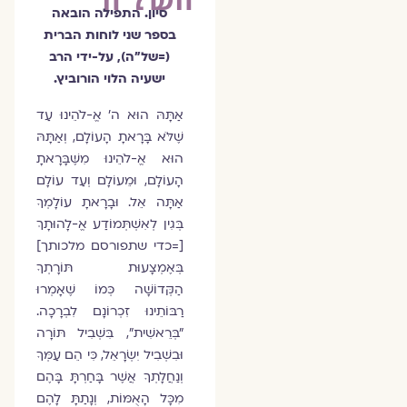
סיון. התפילה הובאה
בספר שני לוחות הברית
(=של"ה), על-ידי הרב
ישעיה הלוי הורוביץ.
אַתָּהּ הוּא ה׳ אֱ-לֹהֵינוּ עַד
שֶׁלֹּא בָּרָאתָ הָעוֹלָם, וְאַתָּהּ
הוּא אֱ-לֹהֵינוּ מִשֶּׁבָּרָאתָ
הָעוֹלָם, וּמֵעוֹלָם וְעַד עוֹלָם
אַתָּה אֵל. וּבָרָאתָ עוֹלָמְךָ
בְּגִין לְאִשְׁתְּמוֹדַע אֱ-לָהוּתָךְ
[=כדי שתפורסם מלכותך]
בְּאֶמְצָעוּת תּוֹרָתְךָ
הַקְּדוֹשָׁה כְּמוֹ שֶׁאָמְרוּ
רַבּוֹתֵינוּ זִכְרוֹנָם לִבְרָכָה.
"בְּרֵאשִׁית", בִּשְׁבִיל תּוֹרָה
וּבִשְׁבִיל יִשְׂרָאֵל, כִּי הֵם עַמְּךָ
וְנַחֲלָתְךָ אֲשֶׁר בָּחַרְתָּ בָּהֶם
מִכָּל הָאֻמּוֹת, וְנָתַתָּ לָהֶם