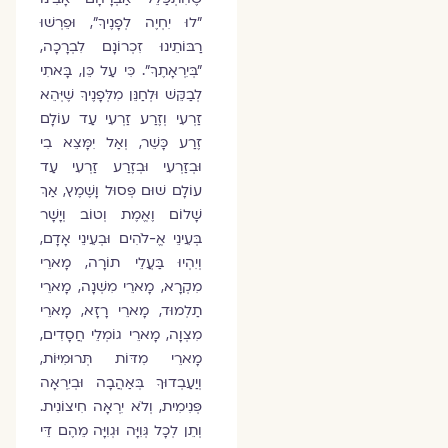
"לוּ יִחְיֶה לְפָנֶיךָ", וּפֵרְשׁוּ
רַבּוֹתֵינוּ זִכְרוֹנָם לִבְרָכָה,
"בְּיִרְאָתֶךָ". כִּי עַל כֵּן, בָּאתִי
לְבַקֵּשׁ וּלְחַנֵּן מִלְּפָנֶיךָ שֶׁיְּהֵא
זַרְעִי וְזֶרַע זַרְעִי עַד עוֹלָם
זֶרַע כָּשֵׁר, וְאַל יִמָּצֵא בִי
וּבְזַרְעִי וּבְזֶרַע זַרְעִי עַד
עוֹלָם שׁוּם פְּסוּל וָשֶׁמֶץ, אַךְ
שָׁלוֹם וֶאֱמֶת וְטוֹב וְיָשָׁר
בְּעֵינֵי אֱ-לֹהִים וּבְעֵינֵי אָדָם,
וְיִהְיוּ בַּעֲלֵי תוֹרָה, מָארֵי
מִקְרָא, מָארֵי מִשְׁנָה, מָארֵי
תַלְמוּד, מָארֵי רָזָא, מָארֵי
מִצְוָה, מָארֵי גוֹמְלֵי חֲסָדִים,
מָארֵי מִדּוֹת תְּרוּמִיּוֹת,
וְיַעַבְדוּךָ בְּאַהֲבָה וּבְיִרְאָה
פְּנִימִית, וְלֹא יִרְאָה חִיצוֹנִית.
וְתֵן לְכָל גְּוִיָּה וּגְוִיָּה מֵהֶם דֵּי