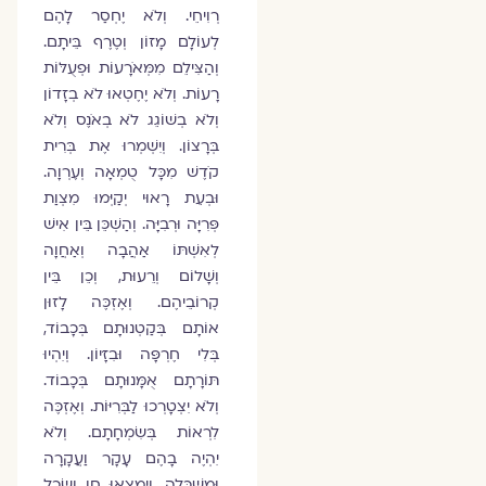
רְוִיחֵי. וְלֹא יֶחְסַר לָהֶם
לְעוֹלָם מָזוֹן וְטֶרֶף בֵּיתָם.
וְהַצִּילֵם מִמְּאֹרָעוֹת וּפְעֻלּוֹת
רָעוֹת. וְלֹא יֶחֶטְאוּ לֹא בְזָדוֹן
וְלֹא בְשׁוֹגֵג לֹא בְאֹנֶס וְלֹא
בְּרָצוֹן. וְיִשְׁמְרוּ אֶת בְּרִית
קֹדֶשׁ מִכָּל טֻמְאָה וְעֶרְוָה.
וּבְעֵת רָאוּי יְקַיְּמוּ מִצְוַת
פְּרִיָּה וּרְבִיָּה. וְהַשְׁכֵּן בֵּין אִישׁ
לְאִשְׁתּוֹ אַהֲבָה וְאַחֲוָה
וְשָׁלוֹם וְרֵעוּת, וְכֵן בֵּין
קְרוֹבֵיהֶם. וְאֶזְכֶּה לָזוּן
אוֹתָם בְּקַטְנוּתָם בְּכָבוֹד,
בְּלִי חֶרְפָּה וּבִזָּיוֹן. וְיִהְיוּ
תּוֹרָתָם אֻמָּנוּתָם בְּכָבוֹד.
וְלֹא יִצְטָרְכוּ לַבְּרִיּוֹת. וְאֶזְכֶּה
לִרְאוֹת בְּשִׂמְחָתָם. וְלֹא
יִהְיֶה בָהֶם עָקָר וַעֲקָרָה
וּמְשַׁכֵּלָה. וְיִמְצְאוּ חֵן וְשֵׂכֶל