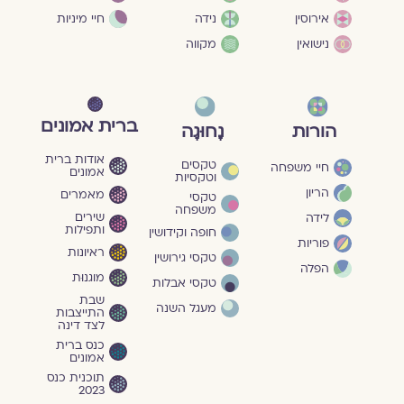
חיי מיניות
אירוסין
נידה
נישואין
מקווה
ברית אמונים
הורות
נָחוּגָה
אודות ברית
טקסים
חיי משפחה
אמונים
וטקסיות
הריון
מאמרים
טקסי
משפחה
שירים
לידה
ותפילות
חופה וקידושין
פוריות
ראיונות
טקסי גירושין
הפלה
מוגנוּת
טקסי אבלות
שבת
מעגל השנה
התייצבות
לצד דינה
כנס ברית
אמונים
תוכנית כנס
2023