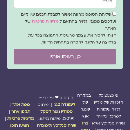
שדה
שליחת הטופס מהווה אישור לקבלת תכנים שיווקיים
הסכמה
ועדכונים ממגזין גלויה בהתאם ל
מדיניות פרטיות
של
האתר.
* ניתן להסיר את עצמך מרשימת התפוצה בכל עת
בלחיצה על הלינק להסרה בתחתית הדיוור.
כן, רשמו אותי!
© 2026 כל
במקרה
הוקם ב ❤ על ידי –
הזכויות של מגזין
של
לימונדה 2.0
| מיתוג:
מפת אתר
|
גלויה שמורות
שגגה
סטודיו נופר דסקל
תקנון אתר
|
למרכז "גלויה"
אנא
(2019), פיתוח מיתוג:
מדיניות פרטיות
|
ושרה סגל־כץ אלא
צרו
שרה סגל־כץ
ו
לימונדה
הציעו תוכן