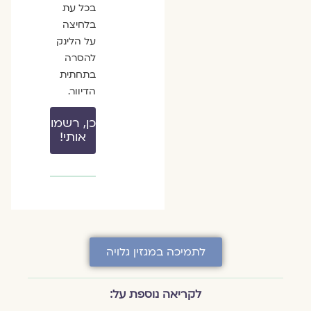
בכל עת
בלחיצה
על הלינק
להסרה
בתחתית
הדיוור.
כן, רשמו
אותי!
לתמיכה במגזין גלויה
לקריאה נוספת על: