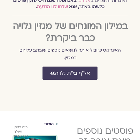
היוצרות והיוצרים ב
אקו״ם
.
באם נפלה שגגה ויש לתקן פרסום
כלשהו באתר, אנא
שלחו לנו הודעה
.
במילון המונחים של מגזין גלויה
כבר ביקרת?
האינדקס שיוביל אותך לנושאים נוספים שנכתב עליהם
במגזין.
אל״ף בי״ת גלויה
טקסים
הורות
אירו
כ"ח בשבט
פוסטים נוספים
ערב חג הפסח
כ"ה בניסן
וטקסיות
גלויה מארחת
גלוי
תש"ף
תש"ף
אורה זך
אורה
19.4.2020
23.2.2020