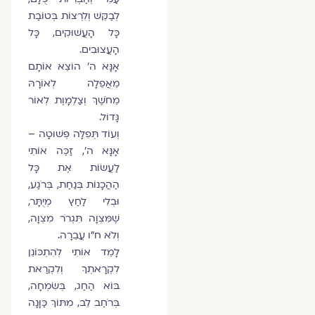
לְבַקֵּשׁ וְלִרְצוֹת בְּטוֹבַת
כָּל הָעֲשׁוּקִים, כָּל
הָעֲצוּבִים.
אָנָּא ה' הוֹצֵא אוֹתָם
מֵאֲפֵלָה לְאוֹרָהּ
מֵחֹשֶׁךְ וְצַלְמָוֶת לְאוֹר
גָּדוֹל.
וְעוֹד תְּפִלָּה פְּשׁוּטָה –
אָנָּא ה', זַכֶּה אוֹתִי
לַעֲשׂוֹת אֶת כָּל
הַהֲכָנוֹת בְּנַחַת, בְּרֹגַע,
וּבְלִי לַחַץ מְיֻתָּר,
שֶׁמִּצְוָה תִּגְרֹר מִצְוָה,
וְלֹא ח"ו עֲבֵרָה.
לָמֵד אוֹתִי לְהִתְכּוֹנֵן
לִקְרָאתְךָ וְלִקְרַאת
בּוֹא הַחַג, בְּשִׂמְחָה,
בְּרֹחַב לֵב, מִתּוֹךְ כַּוָּנָה