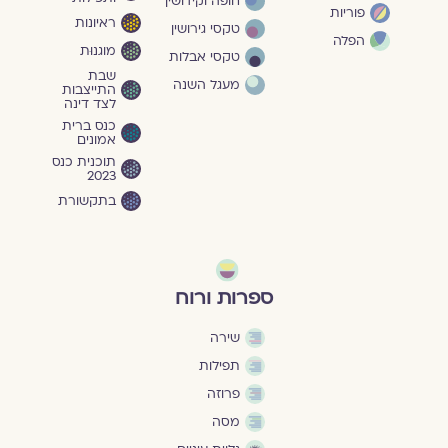
חופה וקידושין
פוריות
ראיונות
טקסי גירושין
הפלה
מוגנוּת
טקסי אבלות
שבת
מעגל השנה
התייצבות
לצד דינה
כנס ברית
אמונים
תוכנית כנס
2023
בתקשורת
ספרות ורוח
שירה
תפילות
פרוזה
מסה