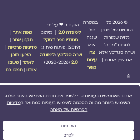
© 2026 כל
במקרה
הוקם ב ❤ על ידי –
הזכויות של מגזין
של
לימונדה 2.0
| מיתוג:
מפת אתר
|
גלויה שמורות
שגגה
סטודיו נופר דסקל
תקנון אתר
|
למרכז "גלויה"
אנא
(2019), פיתוח מיתוג:
מדיניות פרטיות
|
ושרה סגל־כץ אלא
צרו
שרה סגל־כץ
ו
לימונדה
הציעו תוכן
אם צויין אחרת |
עימנו
2.0
(2020-2026)
לאתר
|
משבו
קשר
אותנו
|
תמכו בנו