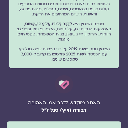
רשומות רבות מאת כותבות וכותבים מגוונים המביעים
קולות שונים במאמרים, שירים, תפילות, מסות פרוזה,
וראיונות אישיים המרחיבים את הדעת.
מטרת המגזין היא
לְדַבֵּר גְּלוּיוֹת עַל מָה שֶׁכָּמוּס
,
באמצעות הנגשת ידע על זוגיות, הלכה ומיניות ובכללם:
רווקות, אירוסין, חיי נישואין, בניית המשפחה, טקסי חיים
ומוגנוּת.
המגזין נוסד בשנת 2019 על-ידי הרבנית שרה סגל־כץ.
עם הכניסה לשנת 2025 פורסמו בו קרוב ל-3,000
טקסטים שונים.
האתר מוקדש לזכר אמי האהובה
דבורה (וייץ) סגל ז"ל