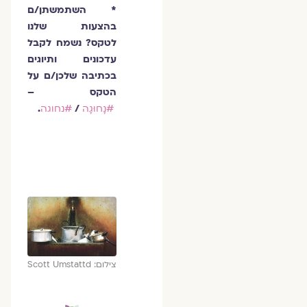
* השתמשתן/ם
בהצעות שלנו
לטקס? נשמח לקבל
עדכונים ותיוגים
בכתיבה שלכן/ם על
הטקס –
#נָחוּגָה
/
#נחוגה
.
צילום: Scott Umstattd