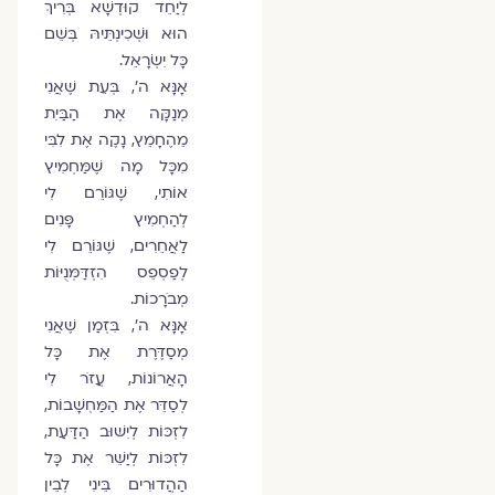
לְיַחֵד קוּדְשָׁא בְּרִיךְ
הוּא וּשְׁכִינְתֵּיהּ בְּשֵׁם
כָּל יִשְׂרָאֵל.
אָנָּא ה', בְּעֵת שֶׁאֲנִי
מְנַקָּה אֶת הַבַּיִת
מֵהֶחָמֵץ, נָקֶה אֶת לִבִּי
מִכָּל מָה שֶׁמַּחְמִיץ
אוֹתִי, שֶׁגּוֹרֵם לִי
לְהַחְמִיץ פָּנִים
לַאֲחֵרִים, שֶׁגּוֹרֵם לִי
לְפַסְפֵס הִזְדַּמְּנֻיּוֹת
מְבֹרָכוֹת.
אָנָּא ה', בִּזְמַן שֶׁאֲנִי
מְסַדֶּרֶת אֶת כָּל
הָאֲרוֹנוֹת, עֲזֹר לִי
לְסַדֵּר אֶת הַמַּחְשָׁבוֹת,
לִזְכּוֹת לְיִשּׁוּב הַדַּעַת,
לִזְכּוֹת לְיַשֵּׁר אֶת כָּל
הַהֲדוּרִים בֵּינִי לְבֵין