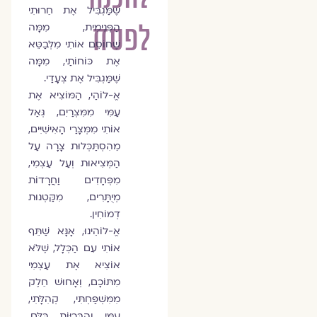
שֶׁמַּגְבִּיל אֶת חֵרוּתִי
לפסח
הַפְּנִימִית, מִמָּה
שֶׁחוֹסֵם אוֹתִי מִלְּבַטֵּא
אֶת כּוֹחוֹתַי, מִמָּה
שֶׁמַּגְבִּיל אֶת צְעָדַי.
אֱ-לוֹהַי, הַמּוֹצִיא אֶת
עַמִּי מִמִּצְרַיִם, גְּאַל
אוֹתִי מִמְּצָרַי הָאִישִׁיִּים,
מֵהִסְתַּכְּלוּת צָרָה עַל
הַמְּצִיאוּת וְעַל עַצְמִי,
מִפְּחָדִים וַחֲרָדוֹת
מְיֻתָּרִים, מִקַּטְנוּת
דְמוֹחִין.
אֱ-לוֹהֵינוּ, אָנָּא שַׁתֵּף
אוֹתִי עִם הַכְּלָל, שֶׁלֹּא
אוֹצִיא אֶת עַצְמִי
מִתּוֹכָם, וְאָחוּשׁ חֵלֶק
מִמִּשְׁפַּחְתִּי, קְהִלָּתִי,
עַמִּי וְהַבְּרִיּוֹת כֻּלָּם,