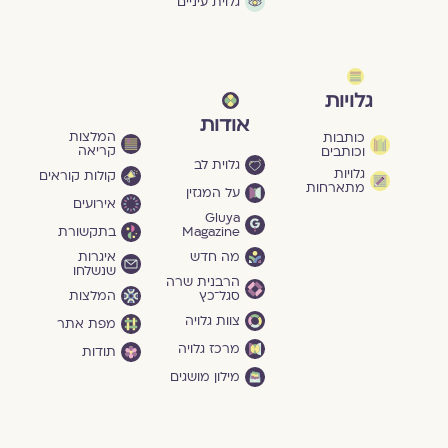
גלוית עיניים
גלויות
אודות
המלצות
כותבות
קריאה
וכותבים
גלוית לב
גלויות
קולות קוראים
מתארחות
על המגזין
אירועים
Gluya
Magazine
בתקשורת
מה חדש
איגרות
שנשלחו
הרבנית שרה
סגל־כץ
המלצות
צוות גלויה
מפת אתר
מרכז גלויה
תודות
מילון מושגים