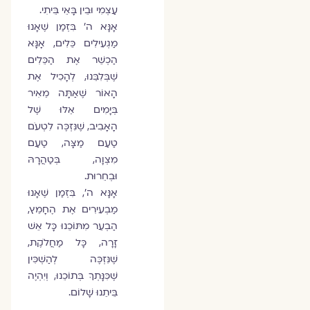
עַצְמִי וּבֵין בָּאֵי בֵּיתִי.
אָנָּא ה' בִּזְמַן שֶׁאָנוּ
מַגְעִילִים כֵּלִים, אָנָּא
הַכְשֵׁר אֶת הַכֵּלִים
שֶׁבְּלִבֵּנוּ, לְהָכִיל אֶת
הָאוֹר שֶׁאַתָּה מֵאִיר
בְּיָמִים אֵלּוּ שֶׁל
הָאָבִיב, שֶׁנִּזְכֶּה לִטְעֹם
טַעַם מַצָּה, טַעַם
מִצְוָה, בְּטַהֲרָהּ
וּבְחֵרוּת.
אָנָּא ה', בִּזְמַן שֶׁאָנוּ
מַבְעִירִים אֶת הֶחָמֵץ,
הַבְעֵר מִתּוֹכֵנוּ כָּל אֵשׁ
זָרָה, כָּל מַחֲלֹקֶת,
שֶׁנִּזְכֶּה לְהַשְׁכִּין
שֶׁכִּנָּתְךָ בְּתוֹכֵנוּ, וְיִהְיֶה
בֵּיתֵנוּ שָׁלוֹם.