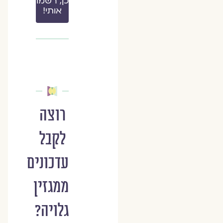
כן, רשמו
אותי!
רוצה
לקבל
עדכונים
ממגזין
גלויה?