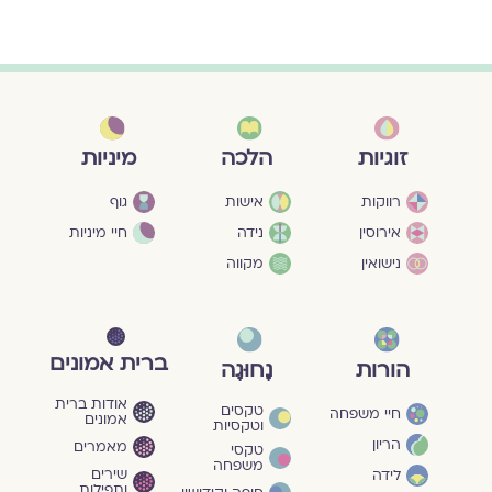
מיניות
זוגיות
הלכה
גוף
רווקות
אישות
חיי מיניות
אירוסין
נידה
נישואין
מקווה
ברית אמונים
הורות
נָחוּגָה
אודות ברית
טקסים
חיי משפחה
אמונים
וטקסיות
הריון
מאמרים
טקסי
משפחה
שירים
לידה
ותפילות