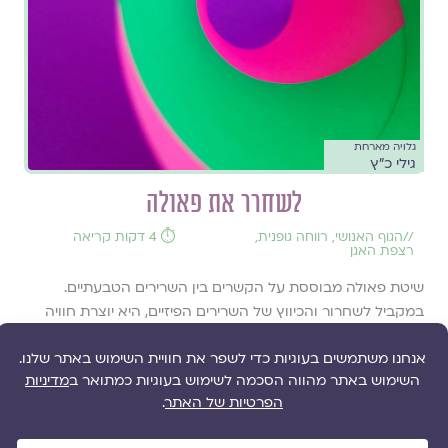
גלויה מארחת
גילי כ"ץ
לשחרר את פאולה
//
הגוף האנושי
,
רווחה גופנית
,
⏱️ 4 דקות קריאה
רצפת האגן
שיטת פאולה מבוססת על הקשרים בין השרירים הטבעתיים.
במקביל לשחרור והכיווץ של השרירים הפיזיים, היא יוצרת חוויה
של שחרור נפשי
להמשך קריאה ››
גוף
י"ט בטבת תש"ף 16.1.2020