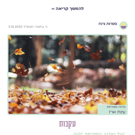
להמשך קריאה ››
ספרות ורוח
כ׳ בתשרי תשפ״ד 5.10.2023
גלויה מארחת
עינת ארז
עקבות
//
גיל העדנה
,
התפכחות
,
זיקנה
,