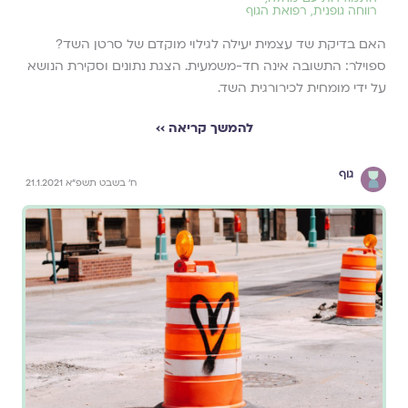
רווחה גופנית
,
רפואת הגוף
האם בדיקת שד עצמית יעילה לגילוי מוקדם של סרטן השד?
ספוילר: התשובה אינה חד-משמעית. הצגת נתונים וסקירת הנושא
על ידי מומחית לכירורגית השד.
להמשך קריאה ››
גוף
ח' בשבט תשפ"א 21.1.2021