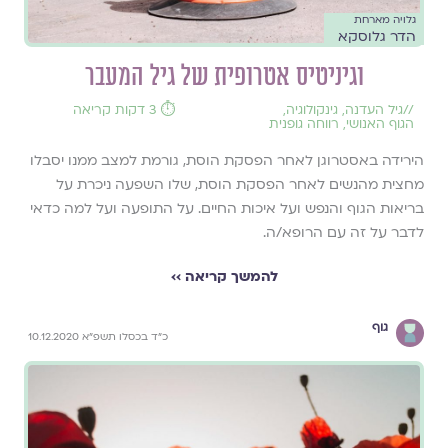
גלויה מארחת
הדר גלוסקא
וגיניטיס אטרופית של גיל המעבר
//
גיל העדנה
,
גינקולוגיה
,
⏱️ 3 דקות קריאה
הגוף האנושי
,
רווחה גופנית
הירידה באסטרוגן לאחר הפסקת הוסת, גורמת למצב ממנו יסבלו
מחצית מהנשים לאחר הפסקת הוסת, שלו השפעה ניכרת על
בריאות הגוף והנפש ועל איכות החיים. על התופעה ועל למה כדאי
לדבר על זה עם הרופא/ה.
להמשך קריאה ››
גוף
כ״ד בכסלו תשפ״א 10.12.2020