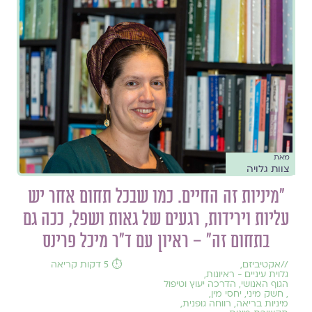
מאת
צוות גלויה
״מיניות זה החיים. כמו שבכל תחום אחר יש
עליות וירידות, רגעים של גאות ושפל, ככה גם
בתחום זה״ – ראיון עם ד״ר מיכל פרינס
//
אקטיביזם
,
⏱️ 5 דקות קריאה
גלוית עיניים - ראיונות
,
הגוף האנושי
,
הדרכה יעוץ וטיפול
,
חשק מיני
,
יחסי מין
,
מיניות בריאה
,
רווחה גופנית
,