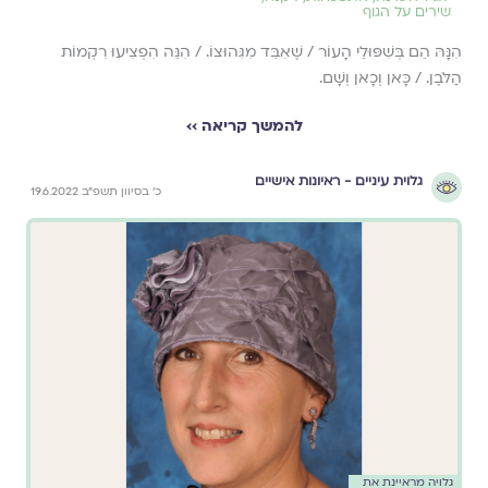
שירים על הגוף
הִנָּהּ הֵם בְּשִׁפּוּלֵי הָעוֹר / שֶׁאִבֵּד מִגִּהוּצוֹ. / הִנֵּה הִפְצִיעוּ רִקְמוֹת
הַלֹּבֶן. / כָּאן וְכָאן וְשָׁם.
להמשך קריאה ››
גלוית עיניים - ראיונות אישיים
כ׳ בסיוון תשפ״ב 19.6.2022
גלויה מראיינת את