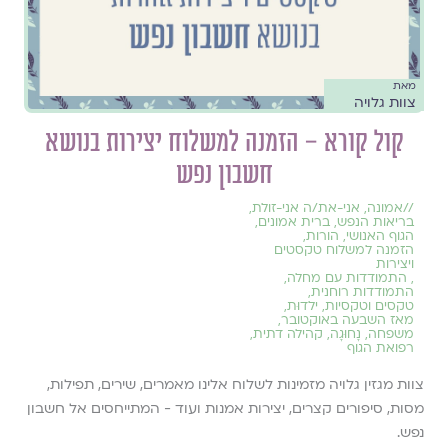
מאת
צוות גלויה
קול קורא – הזמנה למשלוח יצירות בנושא
חשבון נפש
//
אמונה
,
אני-את/ה אני-זולת
,
בריאות הנפש
,
ברית אמונים
,
הגוף האנושי
,
הורות
,
הזמנה למשלוח טקסטים
ויצירות
,
התמודדות עם מחלה
,
התמודדות רוחנית
,
טקסים וטקסיות
,
ילדוּת
,
מאז השבעה באוקטובר
,
משפחה
,
נָחוּגָה
,
קהילה דתית
,
רפואת הגוף
צוות מגזין גלויה מזמינות לשלוח אלינו מאמרים, שירים, תפילות,
מסות, סיפורים קצרים, יצירות אמנות ועוד - המתייחסים אל חשבון
נפש.