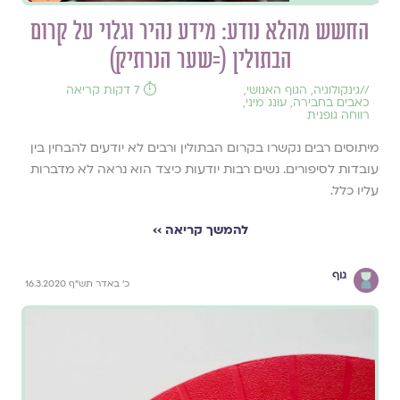
החשש מהלא נודע: מידע נהיר וגלוי על קרום
הבתולין (=שער הנרתיק)
//
גינקולוגיה
,
הגוף האנושי
,
⏱️ 7 דקות קריאה
כאבים בחבירה
,
עונג מיני
,
רווחה גופנית
מיתוסים רבים נקשרו בקרום הבתולין ורבים לא יודעים להבחין בין
עובדות לסיפורים. נשים רבות יודעות כיצד הוא נראה לא מדברות
עליו כלל.
להמשך קריאה ››
גוף
כ' באדר תש"ף 16.3.2020