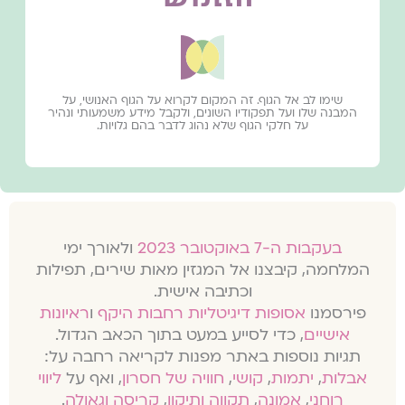
שימו לב אל הגוף. זה המקום לקרוא על הגוף האנושי, על
המבנה שלו ועל תפקודיו השונים, ולקבל מידע משמעותי ונהיר
על חלקי הגוף שלא נהוג לדבר בהם גלויות.
בעקבות ה-7 באוקטובר 2023
ולאורך ימי
המלחמה, קיבצנו אל המגזין מאות שירים, תפילות
וכתיבה אישית.
פירסמנו
אסופות דיגיטליות רחבות היקף
ו
ראיונות
אישיים
, כדי לסייע במעט בתוך הכאב הגדול.
תגיות נוספות באתר מפנות לקריאה רחבה על:
אבלות
,
יתמות
,
קושי
,
חוויה של חסרון
, ואף על
ליווי
רוחני
,
אמונה
,
תקווה ותיקון
,
קריסה וגאולה
.