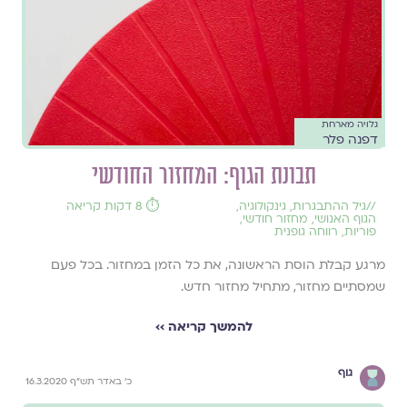
גלויה מארחת
דפנה פלר
תבונת הגוף: המחזור החודשי
//
גיל ההתבגרות
,
גינקולוגיה
,
⏱️ 8 דקות קריאה
הגוף האנושי
,
מחזור חודשי
,
פוריות
,
רווחה גופנית
מרגע קבלת הוסת הראשונה, את כל הזמן במחזור. בכל פעם
שמסתיים מחזור, מתחיל מחזור חדש.
להמשך קריאה ››
גוף
כ' באדר תש"ף 16.3.2020