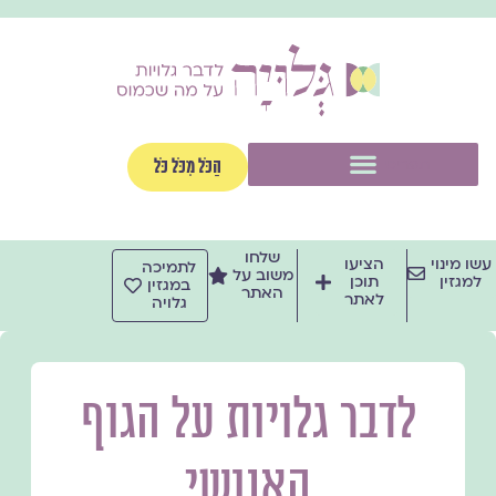
ילוג
תוכן
תפריט
הַכֹּל מִכֹּל כֹּל
שלחו
עשו מינוי
הציעו
לתמיכה
משוב על
למגזין
תוכן
במגזין
האתר
לאתר
גלויה
לדבר גלויות על הגוף
האנושי