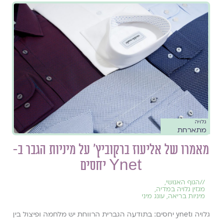
גלויה
מתארחת
מאמרו של אליעוז ברקוביץ' על מיניות הגבר ב-
Ynet יחסים
//
הגוף האנושי
,
מגזין גלויה במדיה
,
מיניות בריאה
,
עונג מיני
גלויה וynet יחסים: בתודעה הגברית הרווחת יש מלחמה ופיצול בין