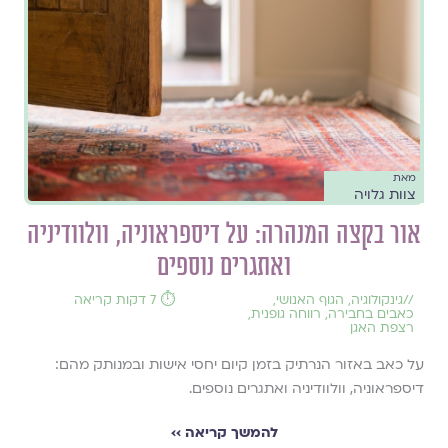
מאת
צוות גלויה
אור בקצה המנהרה: על דיספראוניה, וולוודיניה
ואתגרים נוספים
//
גינקולוגיה
,
הגוף האנושי
,
⏱️ 7 דקות קריאה
כאבים בחבירה
,
רווחה גופנית
,
רצפת האגן
על כאב באזור הנרתיק בזמן קיום יחסי אישות ובמנותק מהם:
דיספראוניה, וולוודיניה ואתגרים נוספים.
להמשך קריאה ››