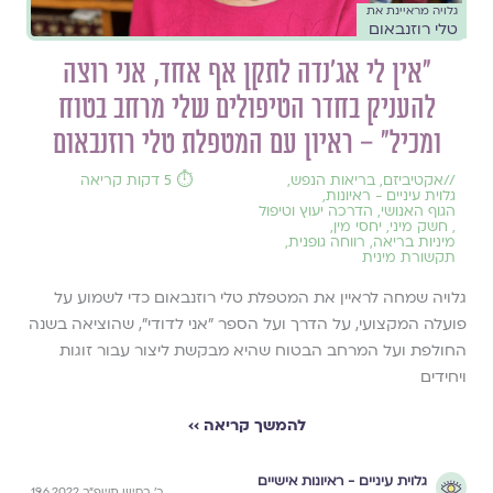
גלויה מראיינת את
טלי רוזנבאום
״אין לי אג'נדה לתקן אף אחד, אני רוצה
להעניק בחדר הטיפולים שלי מרחב בטוח
ומכיל״ – ראיון עם המטפלת טלי רוזנבאום
//
אקטיביזם
,
בריאות הנפש
,
⏱️ 5 דקות קריאה
גלוית עיניים - ראיונות
,
הגוף האנושי
,
הדרכה יעוץ וטיפול
,
חשק מיני
,
יחסי מין
,
מיניות בריאה
,
רווחה גופנית
,
תקשורת מינית
גלויה שמחה לראיין את המטפלת טלי רוזנבאום כדי לשמוע על
פועלה המקצועי, על הדרך ועל הספר ״אני לדודי״, שהוציאה בשנה
החולפת ועל המרחב הבטוח שהיא מבקשת ליצור עבור זוגות
ויחידים
להמשך קריאה ››
גלוית עיניים - ראיונות אישיים
כ׳ בסיוון תשפ״ב 19.6.2022