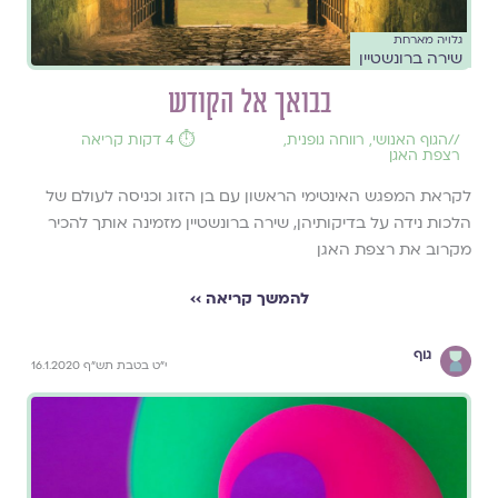
גלויה מארחת
שירה ברונשטיין
בבואך אל הקודש
//
הגוף האנושי
,
רווחה גופנית
,
⏱️ 4 דקות קריאה
רצפת האגן
לקראת המפגש האינטימי הראשון עם בן הזוג וכניסה לעולם של
הלכות נידה על בדיקותיהן, שירה ברונשטיין מזמינה אותך להכיר
מקרוב את רצפת האגן
להמשך קריאה ››
גוף
י"ט בטבת תש"ף 16.1.2020