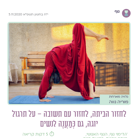
גוף
י״ח בחשון תשפ״א 5.11.2020
גלויה מארחת
מוריה נווה
לחזור הביתה, לחזור עם תשובה – על תרגול
יוגה, גם כְּמַעֲנֶה לנשים
//
דימוי גוף
,
הגוף האנושי
,
⏱️ 5 דקות קריאה