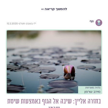
להמשך קריאה ››
גוף
י"ז בשבט תש"ף 12.2.2020
גלויה מארחת
מירב שרמן
בחזרה אלייך: שיבה אל הגוף באמצעות שיטת