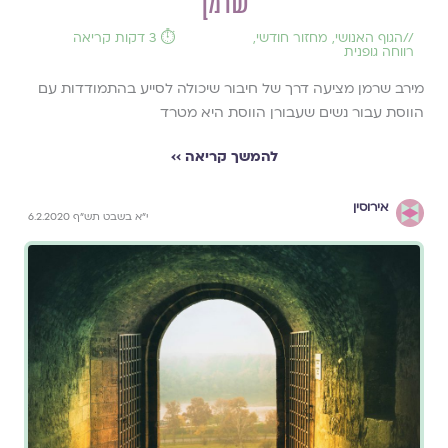
שרמן
//
הגוף האנושי
,
מחזור חודשי
,
⏱️ 3 דקות קריאה
רווחה גופנית
מירב שרמן מציעה דרך של חיבור שיכולה לסייע בהתמודדות עם
הווסת עבור נשים שעבורן הווסת היא מטרד
להמשך קריאה ››
אירוסין
י"א בשבט תש"ף 6.2.2020