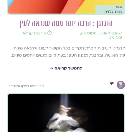
מאת
צוות גלויה
הדגדגן : הרבה יותר ממה שנראה לעין
//
הגוף האנושי
,
סמנטיקה
,
⏱️ 5 דקות קריאה
עונג מיני
לדגדגן חשיבות חסרת תקדים בכל הקשור לעונג ולהנאה מינית
של האישה, ובהבנת מנגנון העונג בעת קיום מגעים ויחסים מיניים.
להמשך קריאה ››
גוף
ט"ו בתמוז תש"ף 7.7.2020