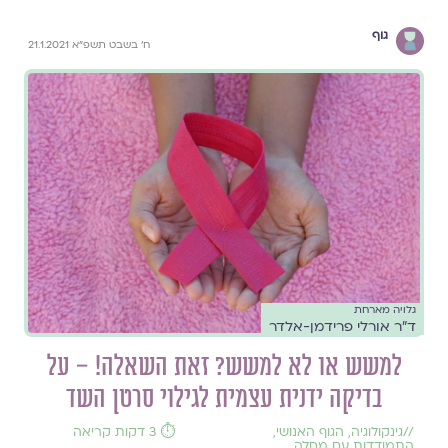
גוף
ח' בשבט תשפ"א 21.1.2021
גלויה מארחת
ד"ר אורלי פרידמן-אלדר
למשש או לא למשש? זאת השאלה! – על
בדיקה ידנית עצמית לגילוי סרטן השד
//
גינקולוגיה
,
הגוף האנושי
,
⏱️ 3 דקות קריאה
התמודדות עם מחלה
,