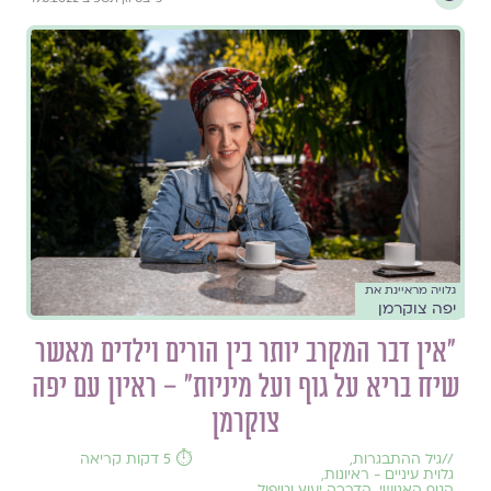
גלויה מראיינת את
יפה צוקרמן
״אין דבר המקרב יותר בין הורים וילדים מאשר
שיח בריא על גוף ועל מיניות״ – ראיון עם יפה
צוקרמן
//
גיל ההתבגרות
,
⏱️ 5 דקות קריאה
גלוית עיניים - ראיונות
,
הגוף האנושי
,
הדרכה יעוץ וטיפול