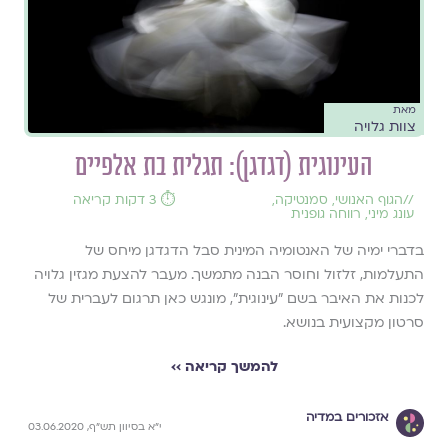
מאת
צוות גלויה
העינוגית (דגדגן): תגלית בת אלפיים
//
הגוף האנושי
,
סמנטיקה
,
⏱️ 3 דקות קריאה
עונג מיני
,
רווחה גופנית
בדברי ימיה של האנטומיה המינית סבל הדגדגן מיחס של
התעלמות, זלזול וחוסר הבנה מתמשך. מעבר להצעת מגזין גלויה
לכנות את האיבר בשם ״עינוגית״, מונגש כאן תרגום לעברית של
סרטון מקצועית בנושא.
להמשך קריאה ››
אזכורים במדיה
י"א בסיוון תש"ף, 03.06.2020