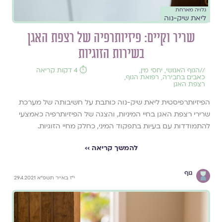
גלויה מארחת
ליאת שיק-נוה
שריר וקיים: פיזיותרפיה של רצפת האגן
בשירות הזוגיות
//
הגוף האנושי
,
יחסי מין
,
⏱️ 4 דקות קריאה
כאבים בחבירה
,
רפואת הגוף
,
רצפת האגן
הפיזיותרפיסטית ליאת שיק-נוה כותבת על חשיבותה של מערכת
שרירי רצפת האגן בחיי המיניות, והצגה של הפיזיותרפיה כאמצעי
להתמודדות עם בעיות בתפקוד המיני, כחלק מחיי הזוגיות.
להמשך קריאה ››
גוף
י"ז באייר תשפ"א 29.4.2021