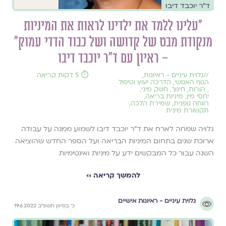
ד״ר יוכבד דיבו
״עלינו ללמד את ילדינו לראות את המיניות
מנקודת מבט של קדושה ושל כבוד הדדי עמוק״
– ראיון עם ד״ר יוכבד דיבו
//
גלוית עיניים - ראיונות
,
⏱️ 5 דקות קריאה
הגוף האנושי
,
הדרכה יעוץ וטיפול
,
הורות
,
חינוך
,
חשק מיני
,
יחסי מין
,
מיניות בריאה
,
רווחה גופנית
,
שמירת הלכה
,
תקשורת מינית
גלויה שמחה לארח את ד״ר יוכבד דיבו לשמוע ממנה על עבודה
ארוכת שנים בתחום המיניות הבריאה ועל הספר החדש שהוציאה
השנה עבור כל המבקשים ידע על מיניות ואינטימיות
להמשך קריאה ››
גלוית עיניים - ראיונות אישיים
כ׳ בסיוון תשפ״ב 19.6.2022