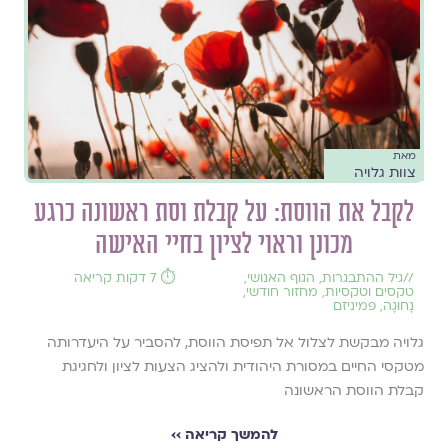
מאת
צוות גלויה
לקבל את הווסת: על קבלת וסת ראשונה כרגע
מכונן וראוי לציון בחיי האישה
//
גיל ההתבגרות
,
הגוף האנושי
,
⏱️ 7 דקות קריאה
טקסים וטקסיות
,
מחזור חודשי
,
נָחוּגָה
,
פמיניזם
גלויה מבקשת לצלול אל תפיסת הווסת, להסביר על היעדרותה
מטקסי החיים במסורת היהודית ולהציג הצעות לציון ולחגיגת
קבלת הווסת הראשונה
להמשך קריאה ››