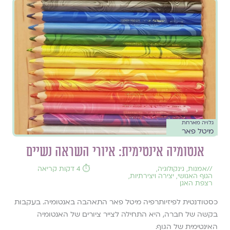
גלויה מארחת
מיטל פאר
אנטומיה אינטימית: איורי השראה נשיים
//
אמנות
,
גינקולוגיה
,
⏱️ 4 דקות קריאה
הגוף האנושי
,
יצירה ויצירתיות
,
רצפת האגן
כסטודנטית לפיזיותרפיה מיטל פאר התאהבה באנטומיה. בעקבות
בקשה של חברה, היא התחילה לצייר ציורים של האנטומיה
האינטימית של הגוף.