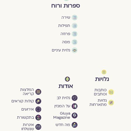
ספרות ורוח
שירה
תפילות
פרוזה
מסה
גלוית עיניים
גלויות
אודות
המלצות
כותבות
קריאה
וכותבים
גלוית לב
גלויות
קולות קוראים
מתארחות
על המגזין
אירועים
Gluya
Magazine
בתקשורת
מה חדש
איגרות
שנשלחו