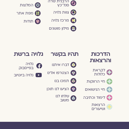
הרבנית שרה
סגל־כץ
המלצות
צוות גלויה
מפת אתר
מרכז גלויה
תודות
מילון מושגים
הדרכות
תהיו בקשר
גלויה ברשת
והרצאות
גלויה
דברו איתנו
בפייסבוק
לקראת
הצטרפו אלינו
כלולות
גלויה ביוטיוב
תמכו בנו
חיי הרווקות
הציעו לנו תוכן
חיי הנישואים
שלחו לנו
לימוד וכתיבה
משוב
הרצאות
ושיעורים