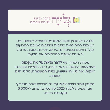
גלויה היא מגזין מקוון המתקיים כספריה צומחת ובה
רשומות רבות מאת כותבות וכותבים מגוונים המביעים
קולות שונים במאמרים, שירים, תפילות, מסות פרוזה,
וראיונות אישיים המרחיבים את הדעת.
מטרת המגזין היא
לְדַבֵּר גְּלוּיוֹת עַל מָה שֶׁכָּמוּס
,
באמצעות הנגשת ידע על זוגיות, הלכה ומיניות ובכללם:
רווקות, אירוסין, חיי נישואין, בניית המשפחה, טקסי חיים
ומוגנוּת.
המגזין נוסד בשנת 2019 על-ידי הרבנית שרה סגל־כץ.
עם הכניסה לשנת 2025 פורסמו בו קרוב ל-3,000
טקסטים שונים.