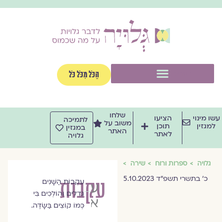
וג
וכן
תפריט
הַכֹּל מִכֹּל כֹּל
שלחו
שו מינוי
הציעו
לתמיכה
משוב על
למגזין
תוכן
במגזין
האתר
לאתר
גלויה
גלויה
ספרות ורוח
שירה
כ׳ בתשרי תשפ״ד 5.10.2023
עקבות
עִקְבוֹת הַשָּׁנִים
עינת
גְּדֵלִים וְהוֹלְכִים בִּי
ארז
כְּמוֹ קוֹצִים בַּשָּׂדֶה.