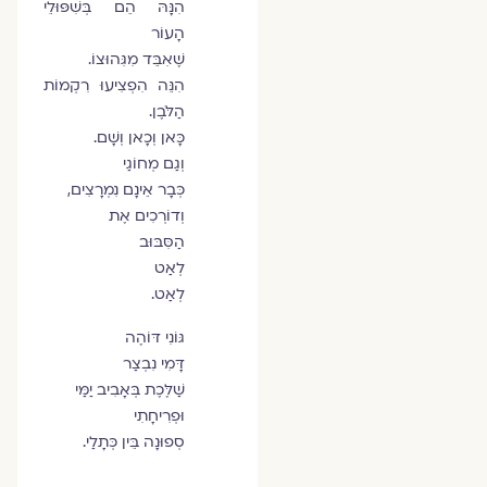
הִנָּהּ הֵם בְּשִׁפּוּלֵי
הָעוֹר
שֶׁאִבֵּד מִגִּהוּצוֹ.
הִנֵּה הִפְצִיעוּ רִקְמוֹת
הַלֹּבֶן.
כָּאן וְכָאן וְשָׁם.
וְגַם מְחוֹגַי
כְּבָר אֵינָם נִמְרָצִים,
וְדוֹרְכִים אֶת
הַסִּבּוּב
לְאַט
לְאַט.
גּוֹנִי דּוֹהֶה
דָּמִי נִבְצַר
שַׁלֶּכֶת בְּאָבִיב יַמַּי
וּפְרִיחָתִי
סְפוּנָה בֵּין כְּתָלַי.