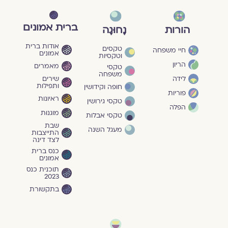
ברית אמונים
הורות
נָחוּגָה
אודות ברית
טקסים
חיי משפחה
אמונים
וטקסיות
הריון
מאמרים
טקסי
משפחה
שירים
לידה
ותפילות
חופה וקידושין
פוריות
ראיונות
טקסי גירושין
הפלה
מוגנוּת
טקסי אבלות
שבת
מעגל השנה
התייצבות
לצד דינה
כנס ברית
אמונים
תוכנית כנס
2023
בתקשורת