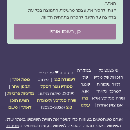
האתר.
* ניתן להסיר את עצמך מרשימת התפוצה בכל עת
בלחיצה על הלינק להסרה בתחתית הדיוור.
כן, רשמו אותי!
© 2026 כל
במקרה
הוקם ב ❤ על ידי –
הזכויות של מגזין
של
לימונדה 2.0
| מיתוג:
מפת אתר
|
גלויה שמורות
שגגה
סטודיו נופר דסקל
תקנון אתר
|
למרכז "גלויה"
אנא
(2019), פיתוח מיתוג:
מדיניות פרטיות
|
ושרה סגל־כץ אלא
צרו
שרה סגל־כץ
ו
לימונדה
הציעו תוכן
אם צויין אחרת |
עימנו
2.0
(2020-2026)
לאתר
|
משבו
קשר
אותנו
|
תמכו בנו