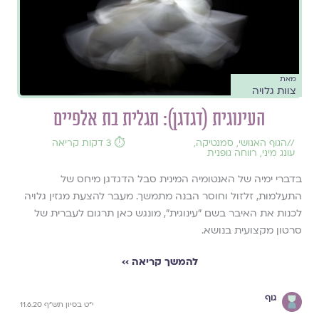
מאת
צוות גלויה
העינוגית (דגדגן): תגלית בת אלפיים
//
הגוף האנושי
,
סמנטיקה
,
⏱️ 3 דקות קריאה
עונג מיני
,
רווחה גופנית
בדברי ימיה של האנטומיה המינית סבל הדגדגן מיחס של
התעלמות, זלזול וחוסר הבנה מתמשך. מעבר להצעת מגזין גלויה
לכנות את האיבר בשם ״עינוגית״, מונגש כאן תרגום לעברית של
סרטון מקצועית בנושא.
להמשך קריאה ››
גוף
י"ט בסיון תש"ף 11.6.20