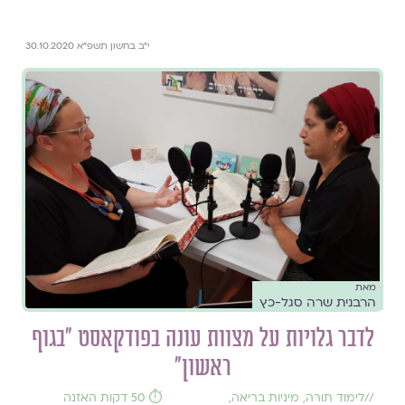
י״ב בחשון תשפ״א 30.10.2020
מאת
הרבנית שרה סגל-כץ
לדבר גלויות על מצוות עונה בפודקאסט ״בגוף
ראשון״
//
לימוד תורה
,
מיניות בריאה
,
⏱️ 50 דקות האזנה