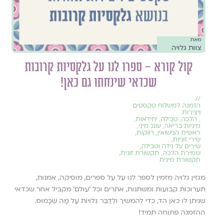
מאת
צוות גלויה
קול קורא – ספרו לנו על גלקסיות קרובות
שכדאי שינחתו גם כאן!
//
הזמנה למשלוח טקסטים
ויצירות
,
הלכה
,
טבילה
,
יחידאות
,
מיניות בריאה
,
עונג מיני
,
ראשית הנישואין
,
רווקות
,
שירי זוגיות
,
שירים על נידה וטבילה
,
שמירת הלכה
,
תקשורת זוגית
,
תקשורת מינית
מגזין גלויה מזמין לספר לנו על על ספרים, מוסיקה, אמנות,
תערוכות קבועות ומשתנות, אתרים וכל ׳עולם׳ מקביל אחר שכדאי
שניתן לו כאן הד, כדי להמשיך ולְדַבֵּר גְּלוּיוֹת עַל מָה שֶׁכָּמוּס.
ההזמנה פתוחה תמיד!