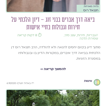
גלויה מארחת
חננאל רוס
ביאה דרך אברים בבני זוג – דיון הלכתי על
חירות וגבולות בחיי אישות
//
גבריות
,
חירות
,
עונג מיני
,
⏱️ 8 דקות קריאה
שמירת הלכה
מתוך דיון בקיום יחסים להנאה ולא להולדה, הרב חננאל רוס דן
הלכתית בביאה דרך איברים, במקורות הדיון בו ובגבולותיו
במסגרת הזוגיות.
להמשך קריאה ››
אישות
י"ז באלול תש"ף 6.9.2020