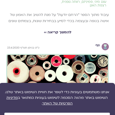
עונג מיני
,
פמיניזם
,
רווחה גופנית
,
רצפת האגן
עיבוד מתוך הספר "הרחם יודעת" על מנת להשיב את האמון של
אישה בגופה ובעצמה בכדי לסייע בבחירות שונות, בצמתים שונים
להמשך קריאה ››
גוף
כ"ט בניסן תש"ף 23.4.2020