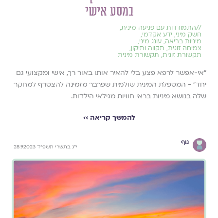
במסע אישי
//
התמודדות עם פגיעה מינית
,
חשק מיני
,
ידע אקדמי
,
מיניות בריאה
,
עונג מיני
,
צמיחה זוגית
,
תקווה ותיקון
,
תקשורת זוגית
,
תקשורת מינית
״אי-אפשר לרפא פצע בלי להאיר אותו באור רך, אישי ומקצועי גם
יחד״ - המטפלת המינית שולמית שפרבר מזמינה להצטרף למחקר
שלה בנושא מיניות בראי חוויות מגילאי הילדות.
להמשך קריאה ››
גוף
י״ג בתשרי תשפ״ד 28.9.2023