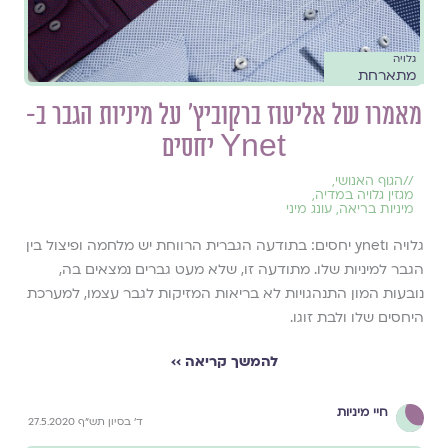
גלויה
מתארחת
מאמרו של אליעוז ברקוביץ' על מיניות הגבר ב-
Ynet יחסים
//
הגוף האנושי
,
מגזין גלויה במדיה
,
מיניות בריאה
,
עונג מיני
גלויה וynet יחסים: בתודעה הגברית הרווחת יש מלחמה ופיצול בין
הגבר למיניות שלו. מתודעה זו, שלא מעט גברים נמצאים בה,
נובעות המון התנהגויות לא בריאות המזיקות לגבר עצמו, למערכת
היחסים שלו ולבת זוגו.
להמשך קריאה ››
חיי מיניות
ד' בסיון תש"ף 27.5.2020