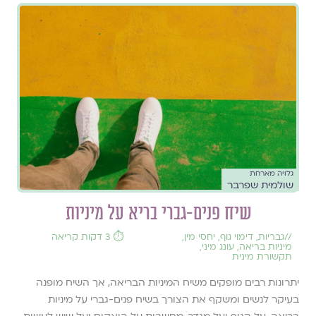
גלויה מארחת
שולמית שפרבר
שיח פנים-גברי בריא על מיניות
//
גבריות
,
דימוי גוף
,
יחסי מין
,
⏱️ 3 דקות קריאה
מיניות בריאה
,
עונג מיני
,
תקשורת מינית
יתרונות רבים מופקים משיח המיניות הבריאה, אך השיח מופנה
בעיקר לנשים ומשקף את הצורך בשיח פנים-גברי על מיניות