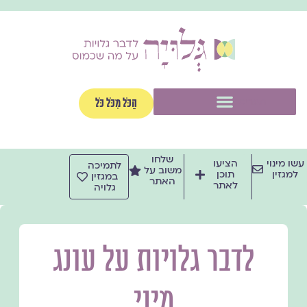
ילוג
תוכן
תפריט
הַכֹּל מִכֹּל כֹּל
שלחו
עשו מינוי
הציעו
לתמיכה
משוב על
למגזין
תוכן
במגזין
האתר
לאתר
גלויה
לדבר גלויות על עונג
מיני