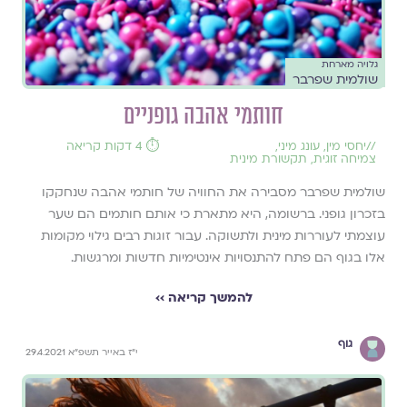
גלויה מארחת
שולמית שפרבר
חותמי אהבה גופניים
//
יחסי מין
,
עונג מיני
,
⏱️ 4 דקות קריאה
צמיחה זוגית
,
תקשורת מינית
שולמית שפרבר מסבירה את החוויה של חותמי אהבה שנחקקו
בזכרון גופני. ברשומה, היא מתארת כי אותם חותמים הם שער
עוצמתי לעוררות מינית ולתשוקה. עבור זוגות רבים גילוי מקומות
אלו בגוף הם פתח להתנסויות אינטימיות חדשות ומרגשות.
להמשך קריאה ››
גוף
י"ז באייר תשפ"א 29.4.2021