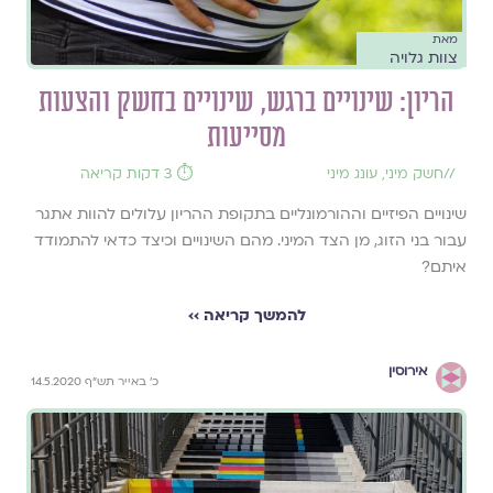
מאת
צוות גלויה
הריון: שינויים ברגש, שינויים בחשק והצעות
מסייעות
//
חשק מיני
,
עונג מיני
⏱️ 3 דקות קריאה
שינויים הפיזיים וההורמונליים בתקופת ההריון עלולים להוות אתגר
עבור בני הזוג, מן הצד המיני. מהם השינויים וכיצד כדאי להתמודד
איתם?
להמשך קריאה ››
אירוסין
כ' באייר תש"ף 14.5.2020