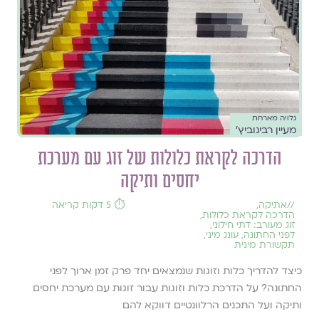
גלויה מארחת
מעיין רבינוביץ'
הדרכה לקראת כלולות של זוג עם מערכת
יחסים ותיקה
//
אתיקה
,
⏱️ 5 דקות קריאה
הדרכה לקראת כלולות
,
זוג מעורב: דתי חילוני
,
לפני החתונה
,
עונג מיני
,
תקשורת מינית
כיצד להדריך כלות וזוגות שנמצאים יחד פרק זמן ארוך לפני
החתונה? על הדרכת כלות וזוגות עבור זוגות עם מערכת יחסים
ותיקה ועל התכנים הרלוונטיים דווקא להם