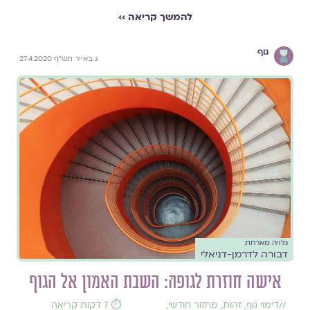
להמשך קריאה ››
גוף
ג באייר תש"ף 27.4.2020
גלויה מארחת
דבורה לדרמן-דניאלי
אישה חוזרת לגופהּ: השבת האמון אל הגוף
//
דימוי גוף
,
זהות
,
מחזור חודשי
,
⏱️ 7 דקות קריאה