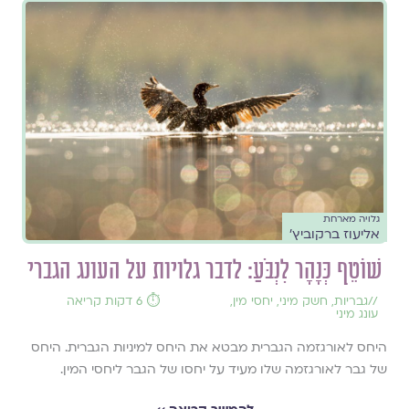
גלויה מארחת
אליעוז ברקוביץ'
שׁוֹטֵף כְּנָהָר לִנְבֹּעַ: לדבר גלויות על העונג הגברי
//
גבריות
,
חשק מיני
,
יחסי מין
,
⏱️ 6 דקות קריאה
עונג מיני
היחס לאורגזמה הגברית מבטא את היחס למיניות הגברית. היחס
של גבר לאורגזמה שלו מעיד על יחסו של הגבר ליחסי המין.