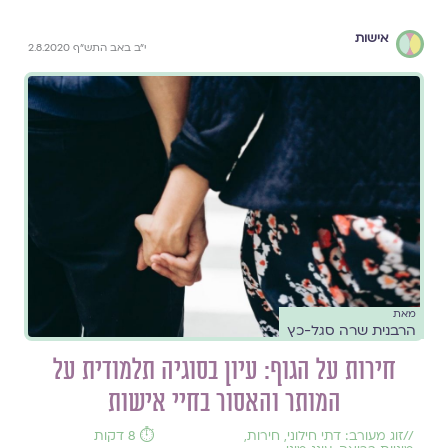
אישות
י"ב באב התש"ף 2.8.2020
מאת
הרבנית שרה סגל-כץ
חירות על הגוף: עיון בסוגיה תלמודית על
המותר והאסור בחיי אישות
//
זוג מעורב: דתי חילוני
,
חירות
,
⏱️ 8 דקות