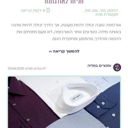
הניחו לאורגזמה
//
חשק מיני
,
עונג מיני
,
⏱️ 4 דקות קריאה
תקשורת זוגית
אורגזמה טובה יכולה להיות מענגת, אך הדרך יכולה להיות מהנה
באותה מידה. כשרצים אחר האורגזמה, לא פעם מזניחים את
ההנאה מהדרך, מהמסע ומחקירת הגוף.
להמשך קריאה ››
אזכורים במדיה
י"א בסיוון תש"ף, 03.06.2020