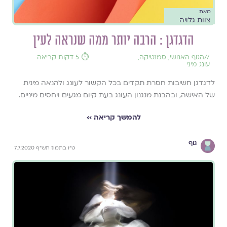
מאת
צוות גלויה
הדגדגן : הרבה יותר ממה שנראה לעין
//
הגוף האנושי
,
סמנטיקה
,
⏱️ 5 דקות קריאה
עונג מיני
לדגדגן חשיבות חסרת תקדים בכל הקשור לעונג ולהנאה מינית
של האישה, ובהבנת מנגנון העונג בעת קיום מגעים ויחסים מיניים.
להמשך קריאה ››
גוף
ט"ו בתמוז תש"ף 7.7.2020