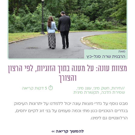
מאת
הרבנית שרה סגל-כץ
מצוות עונה: על מענה בתוך הזוגיות, לפי הרצון
והצורך
//
חירות
,
חשק מיני
,
עונג מיני
,
⏱️ 5 דקות קריאה
שמירת הלכה
,
תקשורת מינית
מבט נוסף על גדרי מצוות עונה יכול ללמדנו על יתרונות העיסוק
בגדרים הטכניים כגון מתי וכמה פעמים על בני זוג לקיים יחסים,
הרלוונטיים גם לימינו.
להמשך קריאה ››