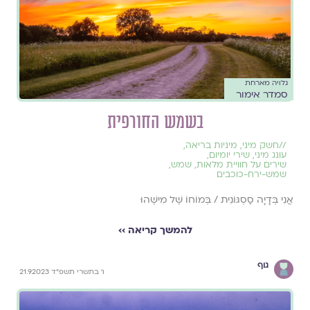
גלויה מארחת
סמדר אימור
בשמש החורפית
//
חשק מיני
,
מיניות בריאה
,
עונג מיני
,
שירי יומיום
,
שירים על חוויית מלאות
,
שמש
,
שמש-ירח-כוכבים
אֲנִי בְּדָיָה סַסְגּוֹנִית / בְּמוֹחוֹ שֶׁל מִישֶׁהוּ
להמשך קריאה ››
גוף
ו׳ בתשרי תשפ״ד 21.9.2023