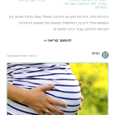
//
הדרכה לקראת כלולות
,
⏱️ 5 דקות קריאה
הלכה
,
לפני החתונה
,
עונג מיני
,
פמיניזם
הדרכת כלה, הדרכת חתן או הדרכה זוגית? ואולי בכלל שילוב בין
האפשרויות? דיון בין החלופות השונות של מפגשי ההדרכה
לקראת כלולות, עבור הזוג המאורס
להמשך קריאה ››
הורות
כ' באייר תש"ף 14.5.2020