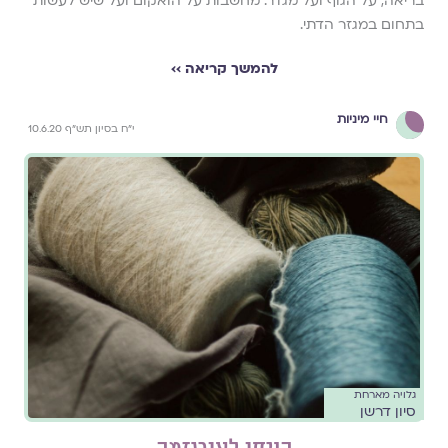
בריאה, על הגוף ועל מגדר. מחשבות על הואקום ועל שיש לעשות
בתחום במגזר הדתי.
להמשך קריאה ››
חיי מיניות
י"ח בסיון תש"ף 10.6.20
גלויה מארחת
סיון דרשן