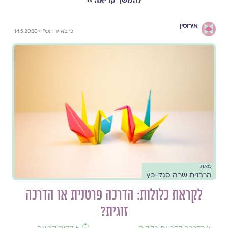
להמשך קריאה ››
אירוסין
כ' באייר תש"ף 14.5.2020
מאת
הרבנית שרה סגל-כץ
לקראת כלולות: הדרכה פרטנית או הדרכה
זוגית?