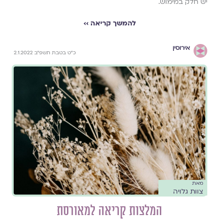
יש חלק במימוש.
להמשך קריאה ››
אירוסין
כ"ט בטבת תשפ"ב 2.1.2022
מאת
צוות גלויה
המלצות קריאה למאורסת