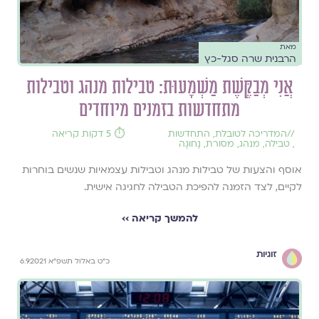
מאת
הרבנית שרה סגל-כץ
אֲנִי מְבַקֶּשֶׁת מַשְׁמָעוּת: טבילות מנהג וטבילות
מתחדשות בזמנים מיוחדים
//
המדריכה לטובלת
,
התחדשות
⏱️ 5 דקות קריאה
,
טבילה
,
מנהג
,
מסורת
,
נָחוּגָה
אוסף והצעות של טבילות מנהג וטבילות עצמאיות שנשים בוחרות
לקיים, לצד הזמנה להפיכת הטבילה לחגיגה אישית.
להמשך קריאה ››
זוגיות
כ"ט באלול תשפ"א 6.9.2021