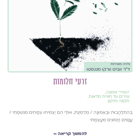
גלויה מארחת
ד"ר ווביט וורקו מנגסטו
זרעי חלומות
//
שירי אמונה
,
שירים על חוויית מלאות
,
תקווה ותיקון
בְּהִתְלַהֲבוּת וּבֶאֱמוּנָה / מְדַמְיֶנֶת, אוּלַי הֵם יַצְמִיחוּ צְמָחִים מִנִּשְׁמָתִי /
עֲנָפִים חֲסוֹנִים מֵעָצְמָתִי
להמשך קריאה ››