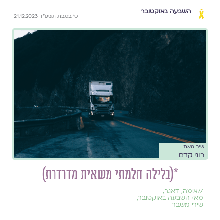
השבעה באוקטובר
ט׳ בטבת תשפ״ד 21.12.2023
שיר מאת
רוני קדם
*(בלילה חלמתי משאית מדרדרת)
//
אימה
,
דאגה
,
מאז השבעה באוקטובר
,
שירי משבר