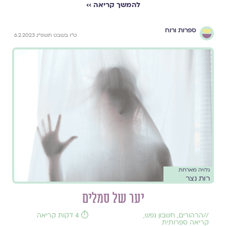
להמשך קריאה ››
ספרות ורוח
ט״ו בשבט תשפ״ג 6.2.2023
גלויה מארחת
רות נצר
יער של סמלים
//
הרהורים
,
חשבון נפש
,
⏱️ 4 דקות קריאה
קריאה ספרותית