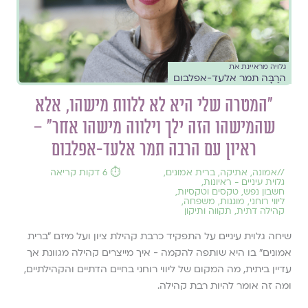
גלויה מראיינת את
הרַבָּה תמר אלעד-אפלבום
"המטרה שלי היא לא ללוות מישהו, אלא
שהמישהו הזה ילך וילווה מישהו אחר" –
ראיון עם הרבה תמר אלעד-אפלבום
//
אמונה
,
אתיקה
,
ברית אמונים
,
⏱️ 6 דקות קריאה
גלוית עיניים - ראיונות
,
חשבון נפש
,
טקסים וטקסיות
,
ליווי רוחני
,
מוגנות
,
משפחה
,
קהילה דתית
,
תקווה ותיקון
שיחה גלוית עיניים על התפקיד כרבת קהילת ציון ועל מיזם ״ברית
אמונים״ בו היא שותפה להקמה - איך מייצרים קהילה מגוונת אך
עדיין ביתית, מה המקום של ליווי רוחני בחיים הדתיים והקהילתיים,
ומה זה אומר להיות רבת קהילה.