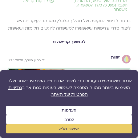
//
הדרכה יעוץ וטיפול
,
הרהורים
,
⏱️ 7 דקות קריאה
חשבון נפש
,
כלכלת המשפחה
,
משפחה
בניגוד לדימוי הנוקשה של תהליך כלכלי, מטרתו העיקרית היא
ליצור סדרי עדיפויות שיאפשרו למשפחה להגשים חלומות ושאיפות
להמשך קריאה ››
זוגיות
ד' בסיון תש"ף, 27.5.2020