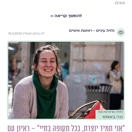
שונים.
להמשך קריאה ››
גלוית עיניים - ראיונות אישיים
י״ט בניסן תשפ״ג 10.4.2023
גלויה מראיינת את
נגה באומס
״אני תמיד יוצרת, בכל תקופה בחיי״ – ראיון עם