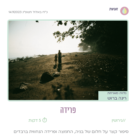
זוגיות
כ״ח באלול תשפ״ג 14.9.2023
גלויה מארחת
רינה ברוש
פרידה
//
גירושין
⏱️ 5 דקות
סיפור קצר על חלום של בניה, החמצה ופרידה הנחווית ברבדים