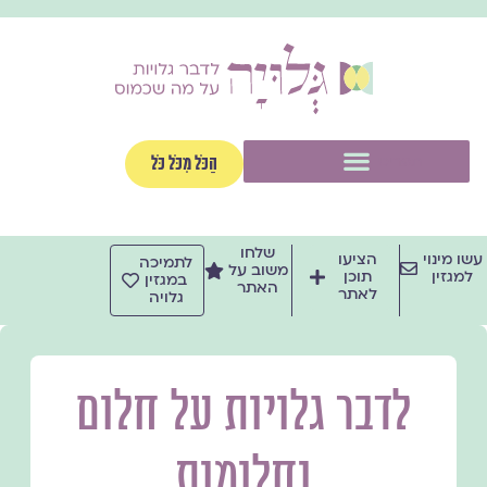
ילוג
תוכן
תפריט
הַכֹּל מִכֹּל כֹּל
שלחו
עשו מינוי
הציעו
לתמיכה
משוב על
למגזין
תוכן
במגזין
האתר
לאתר
גלויה
לדבר גלויות על חלום
וחלומות