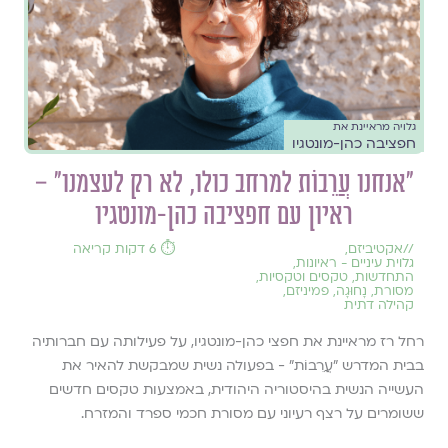
גלויה מראיינת את
חפציבה כהן-מונטגיו
״אנחנו עֲרֵבוֹת למרחב כולו, לא רק לעצמנו״ –
ראיון עם חפציבה כהן-מונטגיו
//
אקטיביזם
,
⏱️ 6 דקות קריאה
גלוית עיניים - ראיונות
,
התחדשות
,
טקסים וטקסיות
,
מסורת
,
נָחוּגָה
,
פמיניזם
,
קהילה דתית
רחל רז מראיינת את חפצי כהן-מונטגיו, על פעילותה עם חברותיה
בבית המדרש ״עֲרֵבוֹת״ - בפעולה נשית שמבקשת להאיר את
העשייה הנשית בהיסטוריה היהודית, באמצעות טקסים חדשים
ששומרים על רצף רעיוני עם מסורת חכמי ספרד והמזרח.