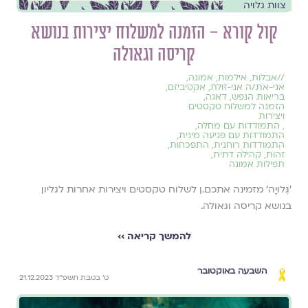
צוות גלויה
קול קורא – הזמנה למשלוח יצירות בנושא
קריסה וגאולה
//
אבלות
,
אילמות
,
אמונה
,
אני-את/ה אני-זולת
,
אקטיביזם
,
בריאות הנפש
,
דאגה
,
הזמנה למשלוח טקסטים
ויצירות
,
התמודדות עם מחלה
,
התמודדות עם פגיעה מינית
,
התמודדות רוחנית
,
התפכחות
,
זהות
,
קהילה דתית
,
תפילות אמונה
׳גְּלוּיָה׳ מזמינה אתכם.ן לשלוח טקסטים ויצירות אחרות לגליון
בנושא קריסה וגאולה.
להמשך קריאה ››
השבעה באוקטובר
ט׳ בטבת תשפ״ד 21.12.2023