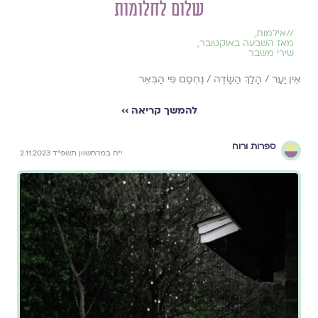
שלום לחלומות
//
אילמות
,
מאז השבעה באוקטובר
,
שירי משבר
אֵין יַעַר / הָלַךְ הַשָּׂדֶה / נֶחְסַם פִּי הַבְּאֵר
להמשך קריאה ››
ספרות ורוח
י״ח במרחשוון תשפ״ד 2.11.2023