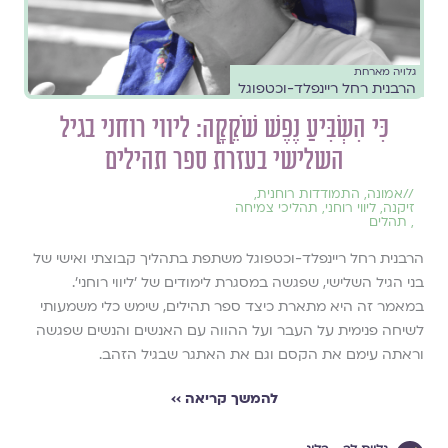
גלויה מארחת
הרבנית רחל ריינפלד-וכטפוגל
כִּי הִשְׂבִּיעַ נֶפֶשׁ שֹׁקֵקָה: ליווי רוחני בגיל
השלישי בעזרת ספר תהילים
//
אמונה
,
התמודדות רוחנית
,
זיקנה
,
ליווי רוחני
,
תהליכי צמיחה
,
תהלים
הרבנית רחל ריינפלד-וכטפוגל משתפת בתהליך קבוצתי ואישי של
בני הגיל השלישי, שפגשה במסגרת לימודים של ׳ליווי רוחני׳.
במאמר זה היא מתארת כיצד ספר תהילים, שימש כלי משמעותי
לשיחה פנימית על העבר ועל ההווה עם האנשים והנשים שפגשה
וראתה עימם את הקסם וגם את האתגר שבגיל הזהב.
להמשך קריאה ››