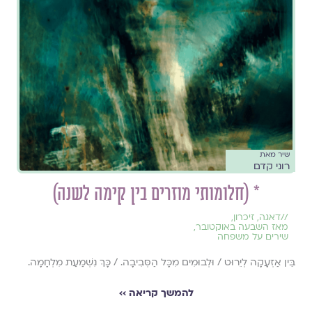
שיר מאת
רוני קדם
* (חלומותי מוזרים בין קימה לשנה)
//
דאגה
,
זיכרון
,
מאז השבעה באוקטובר
,
שירים על משפחה
בֵּין אַזְעָקָה לְיֵרוּט / וּלְבוּמִים מִכָּל הַסְּבִיבָה. / כָּךְ נִשְׁמַעַת מִלְחָמָה.
להמשך קריאה ››