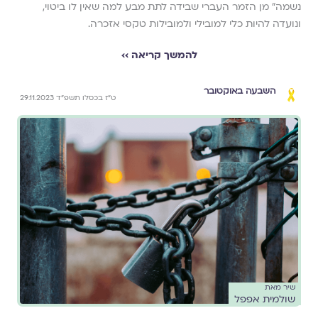
נשמה" מן הזמר העברי שבידה לתת מבע למה שאין לו ביטוי,
ונועדה להיות כלי למובילי ולמובילות טקסי אזכרה.
להמשך קריאה ››
השבעה באוקטובר
ט״ז בכסלו תשפ״ד 29.11.2023
שיר מאת
שולמית אפפל