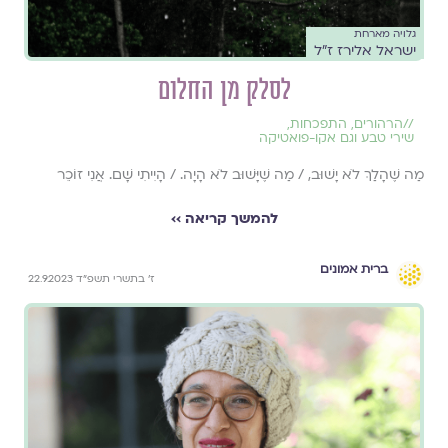
גלויה מארחת
ישראל אלירז ז"ל
לסלק מן החלום
//
הרהורים
,
התפכחות
,
שירי טבע וגם אקו-פואטיקה
מַה שֶׁהָלַךְ לֹא יָשׁוּב, / מַה שֶׁיָּשׁוּב לֹא הָיָה. / הָיִיתִי שָׁם. אֲנִי זוֹכֵר
להמשך קריאה ››
ברית אמונים
ז׳ בתשרי תשפ״ד 22.9.2023