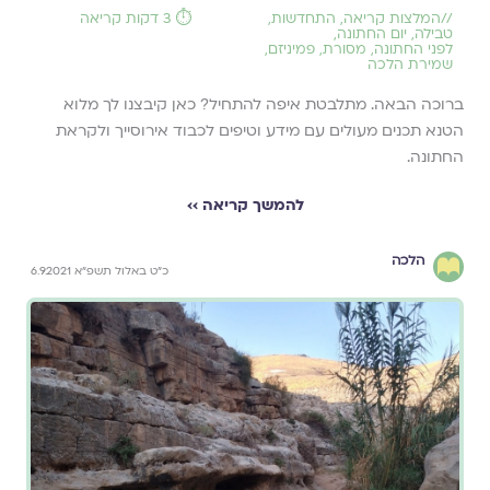
//
המלצות קריאה
,
התחדשות
,
⏱️ 3 דקות קריאה
טבילה
,
יום החתונה
,
לפני החתונה
,
מסורת
,
פמיניזם
,
שמירת הלכה
ברוכה הבאה. מתלבטת איפה להתחיל? כאן קיבצנו לך מלוא
הטנא תכנים מעולים עם מידע וטיפים לכבוד אירוסייך ולקראת
החתונה.
להמשך קריאה ››
הלכה
כ״ט באלול תשפ״א 6.9.2021