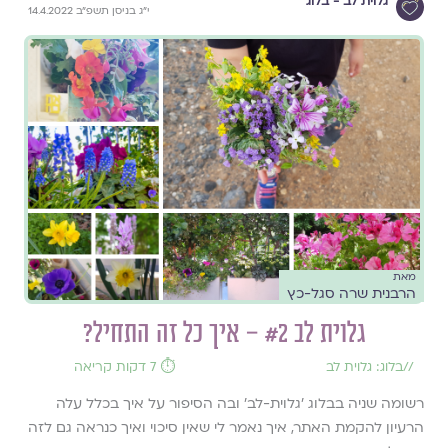
גלוית לב - בלוג
י״ג בניסן תשפ״ב 14.4.2022
מאת
הרבנית שרה סגל-כץ
גלוית לב #2 – איך כל זה התחיל?
//
בלוג: גלוית לב
⏱️ 7 דקות קריאה
רשומה שניה בבלוג ׳גלוית-לב׳ ובה הסיפור על איך בכלל עלה
הרעיון להקמת האתר, איך נאמר לי שאין סיכוי ואיך כנראה גם לזה