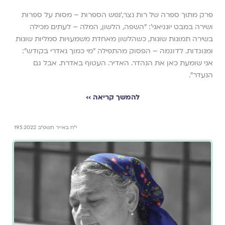
פרק מתוך ספרה של רות נצר,׳נפש הספרות – מסות על ספרות
ושירה במבט יונגיאני׳: ״השפה, הלשון, המלה – לעתים מכילה
בשירה תמונות שונות, כשהלשון מאחדת משמעויות סמליות שונות
ומנוגדות. לדוגמה – הפסוק מהתפילה ״מי כמוך נאדרי בקודש״:
אני שומעת כאן את הנהדר. האדיר. העטוף באדרת. אבל גם
הנעדר״.
להמשך קריאה ››
י״ח באייר תשפ״ב 19.5.2022