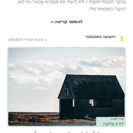
בַּבֹּקֶר הֵקַצְתִּי מִשְּׁנָתִי / ולֹא יָדַעְתִּי אִם פַּעַם אוֹ עַכְשָׁו / אוֹ לְאָן
הִגִּיעָה הַמַּשָּׂאִית שֶׁלִּי.
להמשך קריאה ››
השבעה באוקטובר
ב׳ בטבת תשפ״ד 14.12.2023
שיר מאת
לירון צדקה