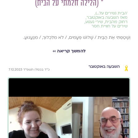
* (הלילה חלמתי על הבית)
//
בית (שירים על...)
,
מאז השבעה באוקטובר
,
רחוק מהבית
,
שירי געגוע
,
שירים על חוויית חסר
וְשָׁטַפְתִּי אֶת הַבַּיִת / שָׁלוֹשׁ פְּעָמִים, / לֹא מִלִּכְלוּךְ, / מִגַּעֲגוּעַ.
להמשך קריאה ››
השבעה באוקטובר
כ״ד בכסלו תשפ״ד 7.12.2023