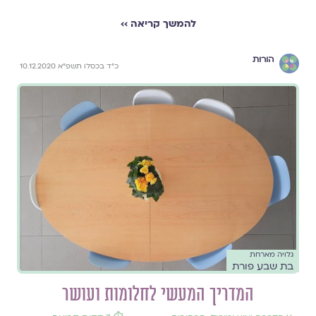
להמשך קריאה ››
הורות
כ״ד בכסלו תשפ״א 10.12.2020
גלויה מארחת
בת שבע פורת
המדריך המעשי לחלומות ועושר