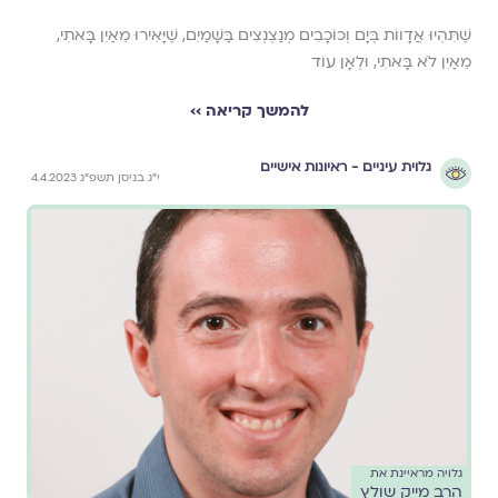
שֶׁתִּהְיוּ אֲדָווֹת בְּיָם וְכוֹכָבִים מְנַצְנְצִים בַּשָּׁמַיִם, שֶׁיָּאִירוּ מֵאַיִן בָּאתִי,
מֵאַיִן לֹא בָּאתִי, וּלְאָן עוֹד
להמשך קריאה ››
גלוית עיניים - ראיונות אישיים
י״ג בניסן תשפ״ג 4.4.2023
גלויה מראיינת את
הרב מייק שולץ