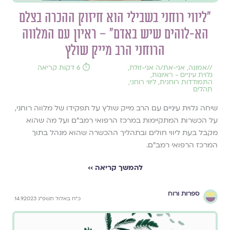
״ליווי רוחני בשבילי הוא חיזוק ההכרה בצלם
הא-לוהים שיש באדם״ – ראיון עם המלווה
הרוחני הרב מייק שולץ
//
אמונה
,
אני-את/ה אני-זולת
,
⏱️ 6 דקות קריאה
גלוית עיניים - ראיונות
,
התמודדות רוחנית
,
ליווי רוחני
,
תהלים
שיחה גלוית עיניים עם הרב מייק שולץ על תפקידו של מלווה רוחני,
על הכשרות המתקיימות במרכז הרפואי רמב״ם ועל מה שהוא
מקבל בעת ליווי חולים ובתהליך ההכשרה שהוא מנהל בתוך
המרכז הרפואי רמב"ם.
להמשך קריאה ››
ספרות ורוח
כ״ח באלול תשפ״ג 14.9.2023