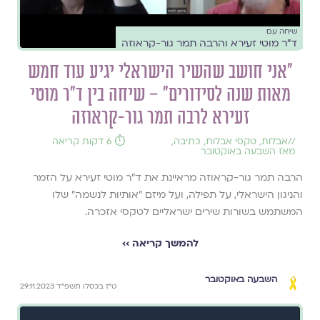
שיחה עם
ד״ר מוטי זעירא והרבה תמר גור-קראוזה
״אני חושב שהשיר הישראלי יגיע עוד חמש
מאות שנה לסידורים״ – שיחה בין ד״ר מוטי
זעירא לרבה תמר גור-קראוזה
//
אבלות
,
טקסי אבלות
,
כתיבה
,
⏱️ 6 דקות קריאה
מאז השבעה באוקטובר
הרבה תמר גור-קראוזה מראיינת את ד"ר מוטי זעירא על הזמר
והניגון הישראלי, על תפילה, ועל מיזם "אותיות לנשמה" שלו
המשתמש בשורות שירים ישראליים לטקסי אזכרה.
להמשך קריאה ››
השבעה באוקטובר
ט"ז בכסלו תשפ"ד 29.11.2023