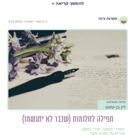
להמשך קריאה ››
ספרות ורוח
כ׳ בתשרי תשפ״ד 5.10.2023
גלויה מארחת
לין בן שושן
תפילה לחלומות (שכבר לא יתגשמו)
//
שירי אמונה
,
שירי יומיום
,
שירים על חוויית חסר