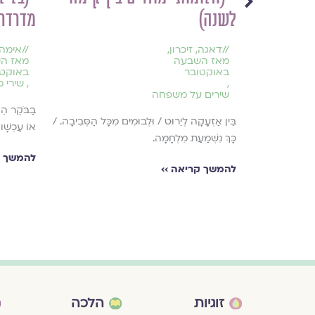
לשנה)
מדרדר
//
דאגה
,
זיכרון
,
//
אימה
מאז השבעה
מאז ה
באוקטובר
באוקטו
,
,
שירי 
שירים על משפחה
בַּבֹּקֶר הֵק
ַבָּטִי מֵהָרֶשֶׁת
בֵּין אַזְעָקָה לְיֵרוּט / וּלְבוּמִים מִכָּל הַסְּבִיבָה. /
אוֹ עַכְשָׁו 
כָּךְ נִשְׁמַעַת מִלְחָמָה.
להמשך ק
להמשך קריאה ››
זוגיות
הלכה