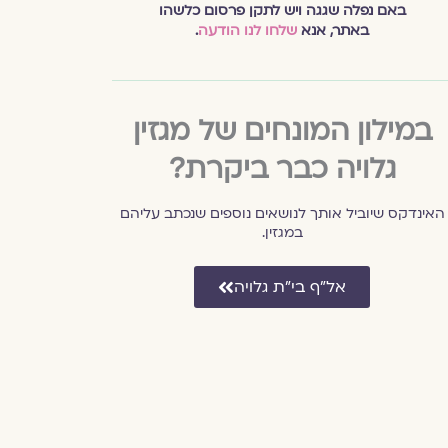
באם נפלה שגגה ויש לתקן פרסום כלשהו
באתר, אנא
שלחו לנו הודעה
.
במילון המונחים של מגזין
גלויה כבר ביקרת?
האינדקס שיוביל אותך לנושאים נוספים שנכתב עליהם
במגזין.
אל״ף בי״ת גלויה