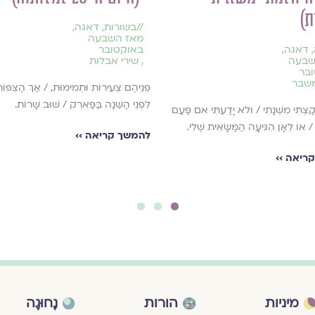
ת)
//
בשורות
,
דאגה
,
מאז השבעה
,
דאגה
,
באוקטובר
שבעה
,
שירי אבלות
בר
משבר
פְּנֵיהֶם צְעִירוֹת וּתְמִימוּת, / אַךְ הַצִּפּוֹ
לִפְנֵי הַשֵּׁנָה בַּפַּארְק / שׁוּב שָׁרוֹת.
ַצְתִּי מִשְּׁנָתִי / ולֹא יָדַעְתִּי אִם פַּעַם
/ אוֹ לְאָן הִגִּיעָה הַמַּשָּׂאִית שֶׁלִּי.
להמשך קריאה ››
ריאה ››
3
2
1
מיניות
הורות
נָחוּגָה