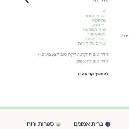
//
//
הורות בזמן
אמונה בזמן
מלחמה
מלחמה
,
ילדוּת
,
,
בריאות הנפש
מאז השבעה
מאז השבעה
באוקטובר
באוקטובר
רִים /
,
שירי משבר
,
,
שירי משבר
שירים על הורות
בְּכוֹחוֹת עַל / אֲנ
לַיְלָה טוֹב תְּהִלָּה. / לַיְלָה טוֹב לַצַּעֲצוּעִים. /
לַיְלָה טוֹב לַחֲטוּפִים.
להמשך קריאה ›
להמשך קריאה ››
ברית אמונים
ספרות ורוח