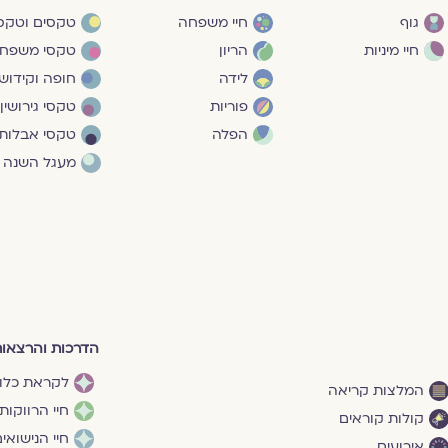
גוף
חיי משפחה
טקסים וטקסי
חיי מיניות
הריון
טקסי משפח
לידה
חופה וקידושי
פוריות
טקסי גירושין
הפלה
טקסי אבלות
מעגל השנה
הדרכות והרצאו
לקראת כלו
המלצות קריאה
חיי הרווקות
קולות קוראים
חיי הנישואי
אירועים