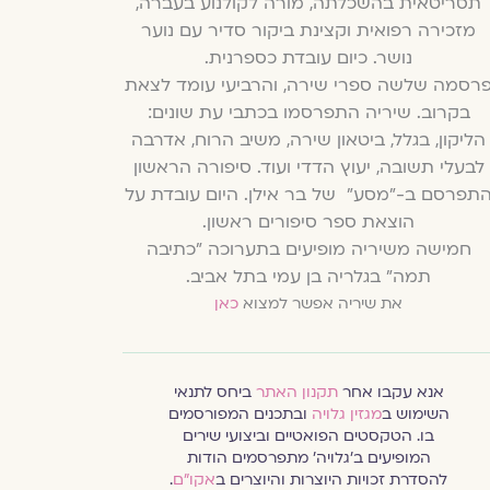
תסריטאית בהשכלתה, מורה לקולנוע בעברה,
מזכירה רפואית וקצינת ביקור סדיר עם נוער
נושר.
כיום עובדת כספרנית.
רסמה שלשה ספרי שירה, והרביעי עומד לצאת
בקרוב.
שיריה התפרסמו בכתבי עת שונים:
הליקון, בגלל, ביטאון שירה, משיב הרוח, אדרבה
לבעלי תשובה, יעוץ הדדי ועוד.
סיפורה הראשון
תפרסם ב-"מסע" של בר אילן. היום עובדת על
הוצאת ספר סיפורים ראשון.
חמישה משיריה מופיעים בתערוכה "כתיבה
תמה" בגלריה בן עמי בתל אביב.
את שיריה אפשר למצוא
כאן
אנא עקבו אחר
תקנון האתר
ביחס לתנאי
השימוש ב
מגזין גלויה
ובתכנים המפורסמים
בו. הטקסטים הפואטיים וביצועי שירים
המופיעים ב׳גלויה׳ מתפרסמים הודות
להסדרת זכויות היוצרות והיוצרים ב
אקו״ם
.