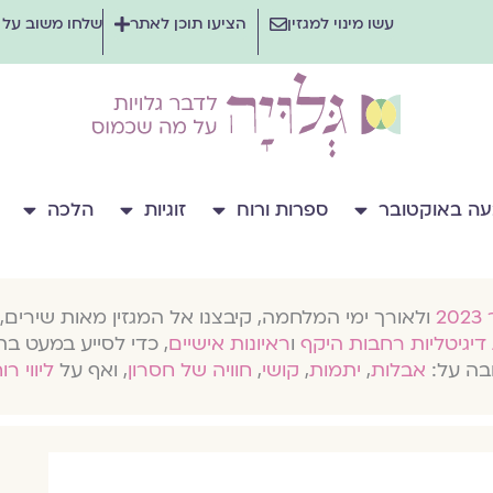
עשו מינוי למגזין
הציעו תוכן לאתר
שלחו משוב על
ה באוקטובר
ספרות ורוח
זוגיות
הלכה
ולאורך ימי המלחמה, קיבצנו אל המגזין מאות שירים, 
דיגיטליות רחבות היקף
ו
ראיונות אישיים
, כדי לסייע במעט בת
בה על:
אבלות
,
יתמות
,
קושי
,
חוויה של חסרון
, ואף על
ליווי רו