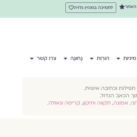
 האתר
לתמיכה במגזין גלויה
מיניות
הורות
נָחוּגָה
צרו קשר
תפילות וכתיבה אישית.
וך הכאב הגדול.
חני
,
אמונה
,
תקווה ותיקון
,
קריסה וגאולה
.