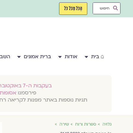
ילוג
Search
תוכן
הַכֹּל מִכֹּל כֹּל
...
⌂ בית
אודות
ברית אמונים
השבע
בעקבות ה-7 באוקטובר 2023
פירסמנו
אסופות 
תגיות נוספות באתר מפנות לקריאה רח
גלויה
ספרות ורוח
שירה