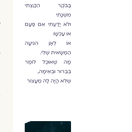
בַּבֹּקֶר הֵקַצְתִּי
מִשְּׁנָתִי
פ
ולֹא יָדַעְתִּי אִם פַּעַם
אוֹ עַכְשָׁו
אוֹ לְאָן הִגִּיעָה
הַמַּשָּׂאִית שֶׁלִּי.
ה
מָה שֶׁאוּכַל לוֹמַר
בְּבֵרוּר וּבְאֵימָה,
שֶלֹּא הָיָה לָהּ מַעֲצוֹר