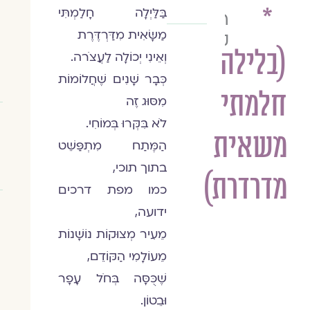
*
בַּלַּיְלָה חָלַמְתִּי
רוני
מַשָּׂאִית מִדַּרְדֶּרֶת
קדם
(בלילה
וְאֵינִי יְכוֹלָה לַעֲצֹרה.
כְּבָר שָׁנִים שֶׁחֲלוֹמוֹת
חלמתי
מִסּוּג זֶה
לֹא בִּקְּרוּ בְּמוֹחִי.
משאית
הַמֶּתַח מִתְפַּשֵּׁט
בתוך תוכי,
מדרדרת)
כמו מפת דרכים
ידועה,
מֵעִיר מְצוּקוֹת נוֹשָׁנוֹת
מֵעוֹלָמִי הַקּוֹדֵם,
שֶׁכֻּסָּה בְּחֹל עָפָר
וּבֵטוֹן.