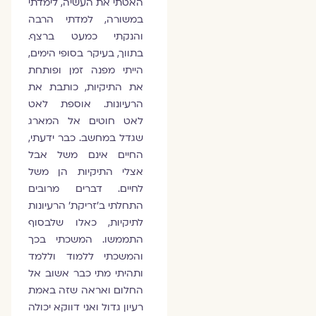
האטתי את העשיה, לימדתי
במשורה, למדתי הרבה
והנקתי כמעט ברצף.
בתווך, בעיקר בסופי הימים,
הייתי מפנה זמן ופותחת
את התיקיות, כותבת את
הרעיונות. אוספת לאט
לאט חוטים אל המארג
שגדל במחשב. כבר ידעתי,
החיים אינם משל אבל
אצלי התיקיות הן משל
לחיים. דברים מרובים
התחלתי ב׳זריקת׳ הרעיונות
לתיקיות, כאלו שלבסוף
התממשו. המשכתי בכך
והמשכתי ללמוד וללמד
ותהיתי מתי כבר אשוב אל
החלום ואראה שזה באמת
רעיון גדול ואני דווקא יכולה