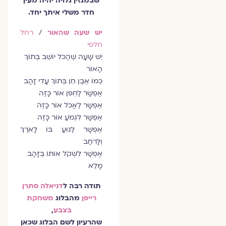
שבמגזין גלויה יהיה מעין
חדר משלי איתך יחד.
יש שעה שהאור
/
רחל
חלפי
יֵשׁ שָׁעָה שֶׁהַכֹּל יוֹשֵׁב בְּתוֹךְ
הָאוֹר
כְּמוֹ אֶבֶן חֵן בְּתוֹךְ עֲדִי זָהָב
אֶפְשָׁר לַחְפֹּן אוֹר כָּזֶה
אֶפְשָׁר לֶאֱכֹל אוֹר כָּזֶה
אֶפְשָׁר לִגְמֹעַ אוֹר כָּזֶה
אֶפְשָׁר לַנוּעַ בּוֹ לָאֹרֶךְ
וְלָרֹחַב
אֶפְשָׁר לִשְׁקֹל אוֹתוֹ בְּזָהָב
מָלֵא
תודה רבה ל
דניאלה סתרן
רייפן
מהבלוג
משחקת
בצבע
,
שהרעיון לשם הבלוג שכאן