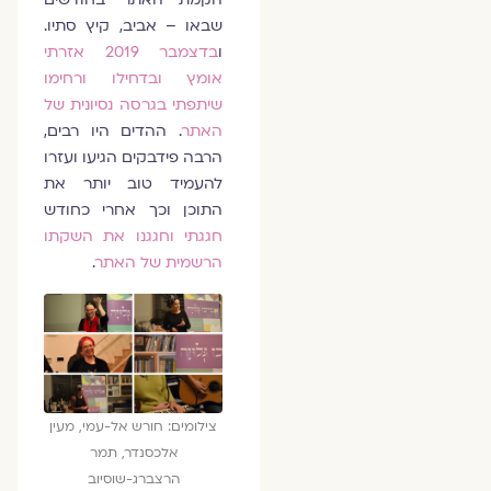
שבאו – אביב, קיץ סתיו.
ו
בדצמבר 2019 אזרתי
אומץ ובדחילו ורחימו
שיתפתי בגרסה נסיונית של
האתר
. ההדים היו רבים,
הרבה פידבקים הגיעו ועזרו
להעמיד טוב יותר את
התוכן וכך אחרי כחודש
חגגתי וחגגנו את השקתו
הרשמית של האתר
.
צילומים: חורש אל-עמי, מעין
אלכסנדר, תמר
הרצברג-שוסיוב