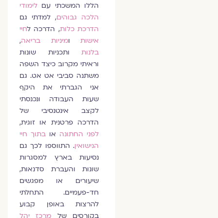
הללו המשכתי עם
לימודי
הלכה גבוהים
, למדתי גם
הדרכת כלות
, הדרכה ל
חיי
אישות
ו
מיניות
בריאה
,
בלנות
ותכניות שונות
וראיתי מקרוב כיצד השפה
משתנה סביבי אט אט. גם
אני הגברתי את היקף
שעות העבודה ונכנסתי
לקצב אינטנסיבי של
הדרכה פרטנית או זוגית,
לפני החתונה
או
בתוך חיי
הנישואין
. התווספו לכך גם
נסיעות בארץ למסגרות
שונות והעברת סדנאות,
שיעורים או מפגשים
חד-פעמיים. התחלתי
להרצות באופן קבוע
בקורסים של
מרכז יהל