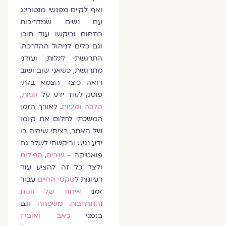
ואף לקיים מפגשי מנטורינג
עם נשים שמדריכות
בתחום וביקשו עוד תוכן
וגם כלים לניהול ההדרכה.
התרגשתי לגלות, ועודני
מתרגשת, כשאני שוב ושוב
רואה כיצד הצמא בלתי
פוסק לעוד ידע על
זוגיות
,
הלכה
ו
מיניות
. לאורך הזמן
המשכתי לחלום את קיומו
של האתר, רציתי שיהיה בו
ידע נגיש וביקשתי לשלב גם
פואטיקה –
שירים
,
תפילות
ולצד כל זה להציע עוד
רעיונות ל
טקסי החיים
עבור
זמני
איחוד של זוגות
ו
התרחבות משפחה
וגם
בזמני
כאב ואובדן