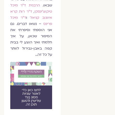
שבאו.
הרבנית ד״ר מיכל
טיקוצ׳ינסקי
,
ד״ר רות קרא
איוונוב קניאל
ו
ד״ר מיכל
פרינס
– נשאו דברים. גם
אני הוספתי וסיפרתי את
הסיפור שכאן, על איך
חלמתי ואיך הוצע לי בבית
קפה באבן-גבירול לוותר
על כל זה…
לחצו כאן כדי
לאשר עוגיות
מסוג {צד
שלישי} ולטעון
תוכן זה.