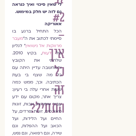
לי שאין סיכוי ואיך כנראה
#2
גם לזה יש חלק במימוש.
אאוריקה
–
הכל התחיל ברגע בו
סיימתי לכתוב את ה״
מעבר
מרווקות אל נישואין
״ לגליון
איך
של
דעות
, בקיץ 2010.
שלחתי את הקובץ
כל
והמחשבה עדיין היתה עם
כל מה שצף בי בעת
הכתיבה. וכך, ממש כמה
זה
שעות אחרי עלה בי רעיון:
צריך אתר, מקום עם ידע
התחיל?
עבור אימהות, אבות, זוגות
מאורסים, זוגות נפרדים, על
החיים ועל הלידות, ועל
הכאב ועל ההפלות, וגם
שירה, וגם רפואה, וגם נפש,