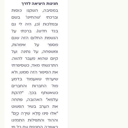
חגיגות היציאה לדרך
במסיבה, השקנו כוסות
וברכתי ׳שהחיינו׳ בשם
ובמלכות (כן, היה לי גם
בגד חדש). ברכתי על
הגשמת החלום הזה שגם
מספר על אימהות,
ומשפחה, על נתינה ועל
קיום שהוא מעבר להווה.
התרגשתי מאד, כשסיפרתי
את הסיפור הזה ממש, ולא
שיערתי שאעמוד בדמע
מול החברות והחברים
כשאשתף בכך. ״להקת
עלמא״ האהובה, פתחה
את הערב בשיר הפשוט
״אִלּוּ פִינוּ מָלֵא שִׁירָה כַיָּם״
וההוד והתפילות התמזגו
באווירה החגיגית עם כל מי