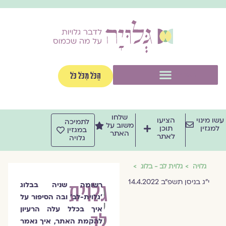
וג
וכן
תפריט
הַכֹּל מִכֹּל כֹּל
שלחו
שו מינוי
הציעו
לתמיכה
משוב על
למגזין
תוכן
במגזין
האתר
לאתר
גלויה
גלויה
גלוית לב - בלוג
י״ג בניסן תשפ״ב 14.4.2022
גלוית
רשומה שניה בבלוג
הרבנית
׳גלוית-לב׳ ובה הסיפור על
שרה
איך בכלל עלה הרעיון
לב
סגל־כץ
להקמת האתר, איך נאמר