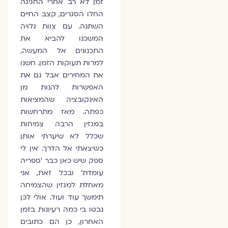
זמן לא רב אחרי החגיגה
החלו הסגרים, קצב החיים
השתנה. עם צוות גלויה
המשכנו להביא את
התכנונים אל המעשה,
למרות תעוקות הזמן. חשנו
את המחירים אבל גם את
האפשרות להנות מן
האינקובציה שהמציאות
כפתה. מאז מתרחשות
במגזין הרבה צמיחות
שכלל לא שיערתי אותן
כשיצאתי אל הדרך. אין לי
ספק שיש כאן כבר ׳ספריה
עומדת׳ ובכל זאת, אני
מאחלת למגזין שהצמיחה
תימשך עוד ועוד. אולי לכן
נבטו בי כמה רעיונות בזמן
האחרון, כן הם כתובים