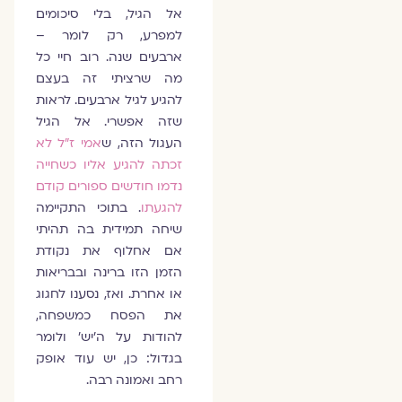
אל הגיל, בלי סיכומים
למפרע, רק לומר –
ארבעים שנה. רוב חיי כל
מה שרציתי זה בעצם
להגיע לגיל ארבעים. לראות
שזה אפשרי. אל הגיל
העגול הזה, ש
אמי ז״ל לא
זכתה להגיע אליו כשחייה
נדמו חודשים ספורים קודם
להגעתו
. בתוכי התקיימה
שיחה תמידית בה תהיתי
אם אחלוף את נקודת
הזמן הזו ברינה ובבריאות
או אחרת. ואז, נסענו לחגוג
את הפסח כמשפחה,
להודות על ה׳יש׳ ולומר
בגדול: כן, יש עוד אופק
רחב ואמונה רבה.