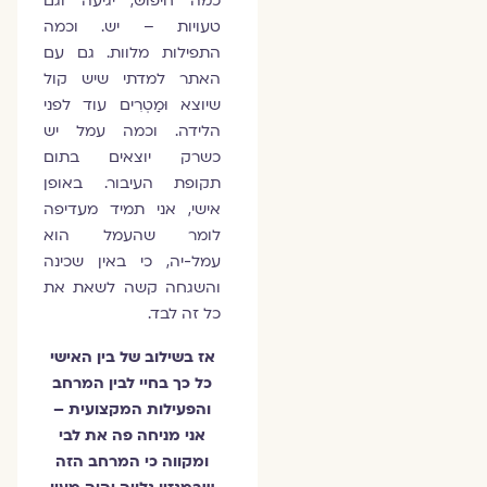
כמה חיפוש, יגיעה וגם
טעויות – יש. וכמה
התפילות מלוות. גם עם
האתר למדתי שיש קול
שיוצא וּמַטְרִים עוד לפני
הלידה. וכמה עמל יש
כשרק יוצאים בתום
תקופת העיבור. באופן
אישי, אני תמיד מעדיפה
לומר שהעמל הוא
עמל-יה, כי באין שכינה
והשגחה קשה לשאת את
כל זה לבד.
אז בשילוב של בין האישי
כל כך בחיי לבין המרחב
והפעילות המקצועית –
אני מניחה פה את לבי
ומקווה כי המרחב הזה