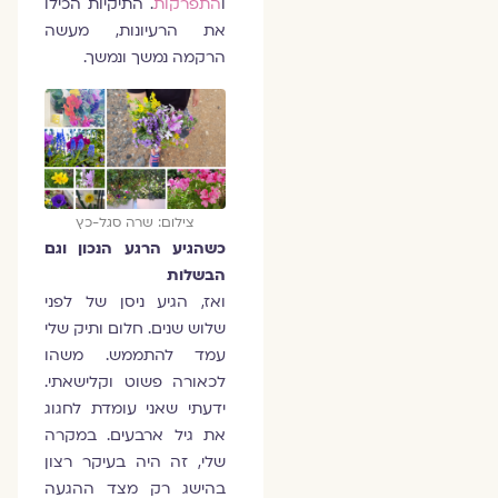
ו
התפרקות
. התיקיות הכילו
את הרעיונות, מעשה
הרקמה נמשך ונמשך.
צילום: שרה סגל-כץ
כשהגיע הרגע הנכון וגם
הבשלות
ואז, הגיע ניסן של לפני
שלוש שנים. חלום ותיק שלי
עמד להתממש. משהו
לכאורה פשוט וקלישאתי.
ידעתי שאני עומדת לחגוג
את גיל ארבעים. במקרה
שלי, זה היה בעיקר רצון
בהישג רק מצד ההגעה