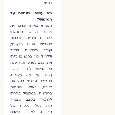
לקיימו.
מה עשיתי בינתיים עד
המימוש?
הקמתי באותן שנים את
מרכז גלויה
, התחלתי
להרצות ולקיים הדרכות
פרטניות וזוגיות. ביקשתי,
ועודני מבקשת ללמד
וללמוד, כמו ברגע בו נתתי
את השם למרכז ומיד עלה
בי הניסוח לחזון: לְדַבֵּר
גְּלוּיוֹת עַל מָה שֶׁכָּמוּס.
בתחילה עבדתי בעצימות
נמוכה, ראיתי שליחות
בהוראה ובמקביל בחרתי
להתמיד בקצב שצמוד
היה לגיל הינקות של
הילדים. לאורך השנים