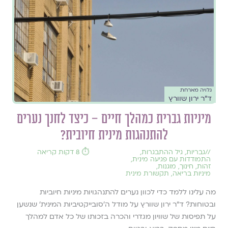
גלויה מארחת
ד"ר ירון שוורץ
מיניות גברית כמהלך חיים – כיצד לחנך נערים
להתנהגות מינית חיובית?
//
גבריות
,
גיל ההתבגרות
,
⏱️ 8 דקות קריאה
התמודדות עם פגיעה מינית
,
זהות
,
חינוך
,
מוגנות
,
מיניות בריאה
,
תקשורת מינית
מה עלינו ללמד כדי לכוון נערים להתנהגויות מיניות חיוביות
ובטוחות? ד"ר ירון שוורץ על מודל ה'סובייקטיביות המינית' שנשען
על תפיסות של שוויון מגדרי והכרה בזכותו של כל אדם למהלך