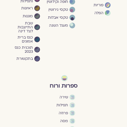
ותפילות
חופה וקידושין
פוריות
ראיונות
טקסי גירושין
הפלה
מוגנוּת
טקסי אבלות
שבת
מעגל השנה
התייצבות
לצד דינה
כנס ברית
אמונים
תוכנית כנס
2023
בתקשורת
ספרות ורוח
שירה
תפילות
פרוזה
מסה