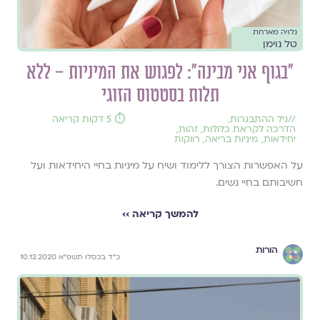
גלויה מארחת
טל נוימן
"בגוף אני מבינה": לפגוש את המיניות – ללא
תלות בסטטוס הזוגי
//
גיל ההתבגרות
,
⏱️ 5 דקות קריאה
הדרכה לקראת כלולות
,
זהות
,
יחידאות
,
מיניות בריאה
,
רווקות
על האפשרות הצורך ללימוד ושיח על מיניות בחיי היחידאות ועל
חשיבותם בחיי נשים.
להמשך קריאה ››
הורות
כ"ד בכסלו תשפ"א 10.12.2020