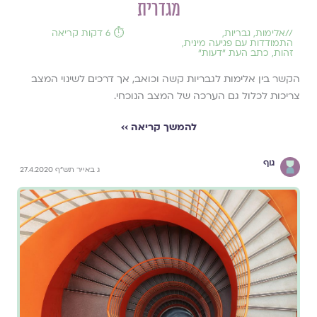
מגדרית
//
אלימות
,
גבריות
,
⏱️ 6 דקות קריאה
התמודדות עם פגיעה מינית
,
זהות
,
כתב העת ״דעות״
הקשר בין אלימות לגבריות קשה וכואב, אך דרכים לשינוי המצב
צריכות לכלול גם הערכה של המצב הנוכחי.
להמשך קריאה ››
גוף
ג באייר תש"ף 27.4.2020