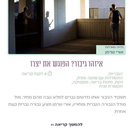
גלויה מארחת
אורי שרמן
איזהו גיבור? הפוגש את יצרו
//
גבריות
,
⏱️ 4 דקות קריאה
התמודדות עם פגיעה מינית
,
זהות
,
מיניות בריאה
,
סמנטיקה
,
תקשורת זוגית
תפקיד הגיבור אותו נדרשים גברים למלא גובה מהם מחיר. מול
מודל הגבורה הגברית ומחיריו, אורי שרמן מציע גבורה גברית קצת
אחרת
להמשך קריאה ››