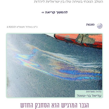
השלב הנוכחי בשיחה שלו בין ישראליות ליהדות
להמשך קריאה ››
מוגנוּת
כ"ט באלול תשפ"א 6.9.2021
גלויה מארחת
עדיאל בר-שאול
הגבר המרגיש הוא הסחבק החדש