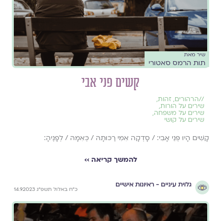
שיר מאת
תות הרמס סאטורי
קשים פני אבי
//
הרהורים
,
זהות
,
שירים על הורות
,
שירים על משפחה
,
שירים על קושי
קָשִׁים הָיוּ פְּנֵי אָבִי: / סָדְקָה אִמִּי רַכּוּתָהּ / כְּאִמָּהּ / לְפָנֶיהָ:
להמשך קריאה ››
גלוית עיניים - ראיונות אישיים
כ״ח באלול תשפ״ג 14.9.2023