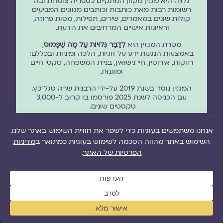
גלויה היא מגזין מקוון המתקיים כספריה צומחת ובה
רשומות רבות מאת כותבות וכותבים מגוונים המביעים
קולות שונים במאמרים, שירים, תפילות, מסות פרוזה,
וראיונות אישיים המרחיבים את הדעת.
מטרת המגזין היא
לְדַבֵּר גְּלוּיוֹת עַל מָה שֶׁכָּמוּס
,
באמצעות הנגשת ידע על זוגיות, הלכה ומיניות ובכללם:
רווקות, אירוסין, חיי נישואין, בניית המשפחה, טקסי חיים
ומוגנוּת.
המגזין נוסד בשנת 2019 על-ידי הרבנית שרה סגל־כץ.
עם הכניסה לשנת 2025 פורסמו בו קרוב ל-3,000
טקסטים שונים.
האתר מוקדש לזכר אמי האהובה
דבורה (וייץ) סגל ז"ל