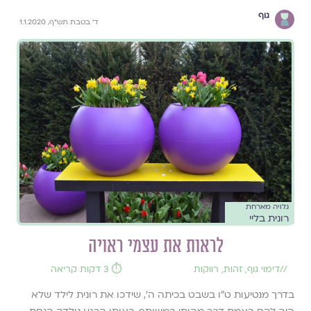
גוף
ד' בטבת תש"ף, 1.1.2020
גלויה מארחת
רונית בליי
לראות את עצמי ראויה
//
דימוי גוף
,
זהות
,
רווקות
⏱️ 3 דקות קריאה
בדרך מנטיעות ט"ו בשבט בכיתה ה', שידכו את רונית לילד שלא