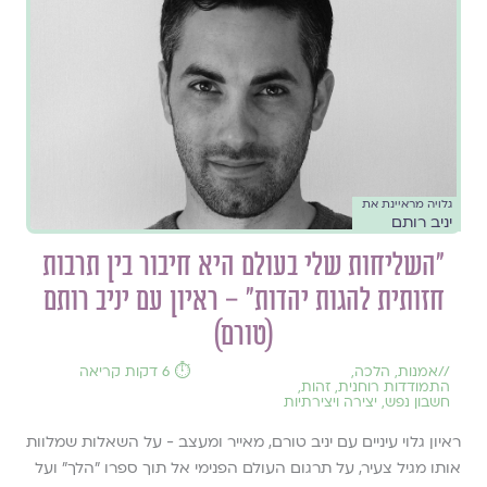
גלויה מראיינת את
יניב רותם
״השליחות שלי בעולם היא חיבור בין תרבות
חזותית להגות יהדות״ – ראיון עם יניב רותם
(טורם)
//
אמנות
,
הלכה
,
⏱️ 6 דקות קריאה
התמודדות רוחנית
,
זהות
,
חשבון נפש
,
יצירה ויצירתיות
ראיון גלוי עיניים עם יניב טורם, מאייר ומעצב - על השאלות שמלוות
אותו מגיל צעיר, על תרגום העולם הפנימי אל תוך ספרו ״הלך״ ועל