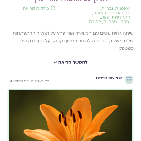
//
אמנות
,
גבריות
,
⏱️ 5 דקות קריאה
גלוית עיניים - ראיונות
,
התחדשות
,
זהות
,
יצירה ויצירתיות
,
כתיבה
שיחה גלוית עיניים עם המשורר אורי פרץ על תהליך ההתפתחות
שלו כמשורר, הבחירה לכתוב בלשון נקבה, ועל העבודה שלו
כמטפל.
להמשך קריאה ››
המלצות ספרים
י״ד באלול תשפ״ג 31.8.2023