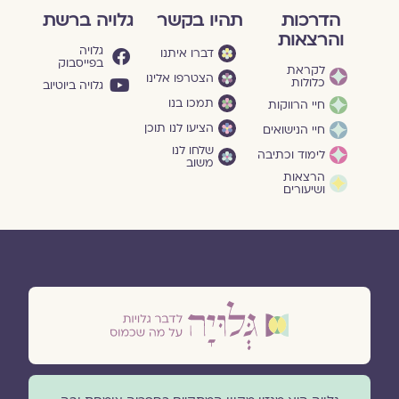
הדרכות
תהיו בקשר
גלויה ברשת
והרצאות
גלויה
דברו איתנו
בפייסבוק
לקראת
הצטרפו אלינו
כלולות
גלויה ביוטיוב
תמכו בנו
חיי הרווקות
הציעו לנו תוכן
חיי הנישואים
שלחו לנו
לימוד וכתיבה
משוב
הרצאות
ושיעורים