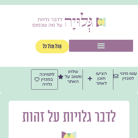
ילוג
תוכן
תפריט
הַכֹּל מִכֹּל כֹּל
שלחו
עשו מינוי
הציעו
לתמיכה
משוב על
למגזין
תוכן
במגזין
האתר
לאתר
גלויה
לדבר גלויות על זהות