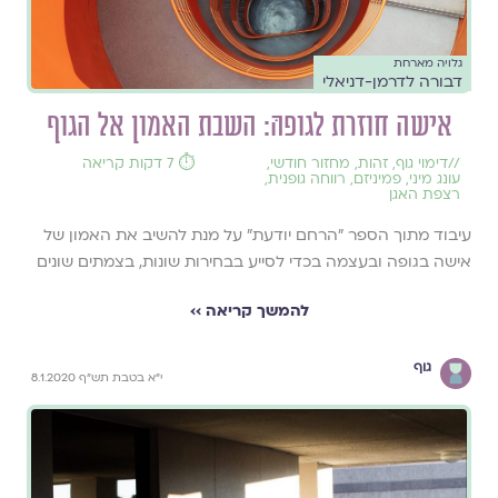
גלויה מארחת
דבורה לדרמן-דניאלי
אישה חוזרת לגופהּ: השבת האמון אל הגוף
//
דימוי גוף
,
זהות
,
מחזור חודשי
,
⏱️ 7 דקות קריאה
עונג מיני
,
פמיניזם
,
רווחה גופנית
,
רצפת האגן
עיבוד מתוך הספר "הרחם יודעת" על מנת להשיב את האמון של
אישה בגופה ובעצמה בכדי לסייע בבחירות שונות, בצמתים שונים
להמשך קריאה ››
גוף
י"א בטבת תש"ף 8.1.2020