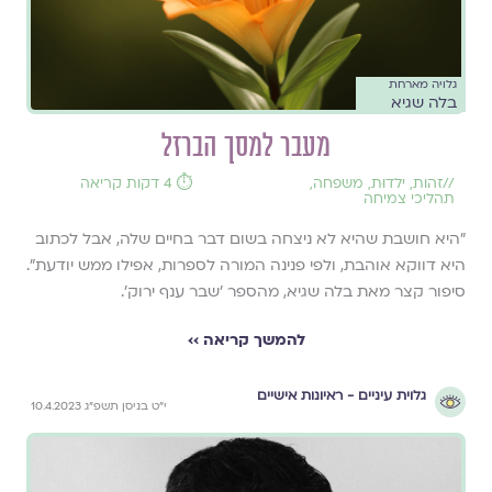
גלויה מארחת
בלה שגיא
מעבר למסך הברזל
//
זהות
,
ילדוּת
,
משפחה
,
⏱️ 4 דקות קריאה
תהליכי צמיחה
״היא חושבת שהיא לא ניצחה בשום דבר בחיים שלה, אבל לכתוב
היא דווקא אוהבת, ולפי פנינה המורה לספרות, אפילו ממש יודעת״.
סיפור קצר מאת בלה שגיא, מהספר ׳שבר ענף ירוק׳.
להמשך קריאה ››
גלוית עיניים - ראיונות אישיים
י״ט בניסן תשפ״ג 10.4.2023