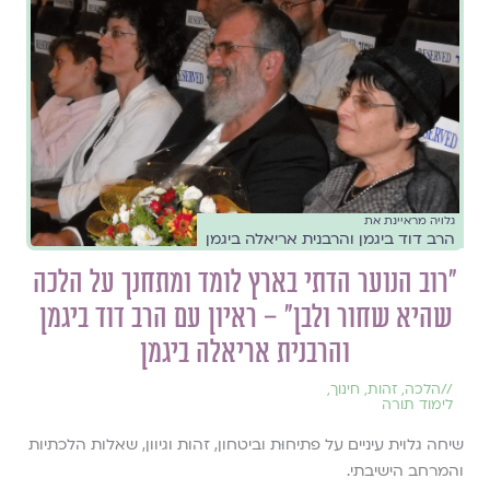
גלויה מראיינת את
הרב דוד ביגמן והרבנית אריאלה ביגמן
"רוב הנוער הדתי בארץ לומד ומתחנך על הלכה
שהיא שחור ולבן" – ראיון עם הרב דוד ביגמן
והרבנית אריאלה ביגמן
//
הלכה
,
זהות
,
חינוך
,
לימוד תורה
שיחה גלוית עיניים על פתיחוּת וביטחון, זהות וגיוון, שאלות הלכתיות
והמרחב הישיבתי.