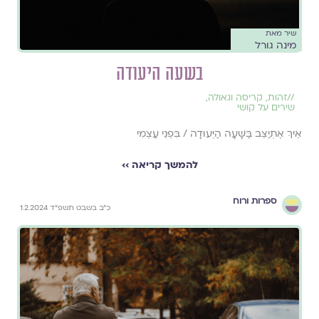
שיר מאת
מינה גורל
בשעה היעודה
//
זהות
,
קריסה וגאולה
,
שירים על קושי
אֵיךְ אֶתְיַצֵּב בַּשָּׁעָה הַיְּעוּדָה / בִּפְנֵי עַצְמִי
להמשך קריאה ››
ספרות ורוח
כ״ב בשבט תשפ״ד 1.2.2024