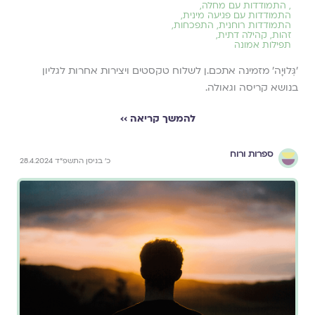
,
התמודדות עם מחלה
,
התמודדות עם פגיעה מינית
,
התמודדות רוחנית
,
התפכחות
,
זהות
,
קהילה דתית
,
תפילות אמונה
׳גְּלוּיָה׳ מזמינה אתכם.ן לשלוח טקסטים ויצירות אחרות לגליון
בנושא קריסה וגאולה.
להמשך קריאה ››
ספרות ורוח
כ׳ בניסן התשפ״ד 28.4.2024