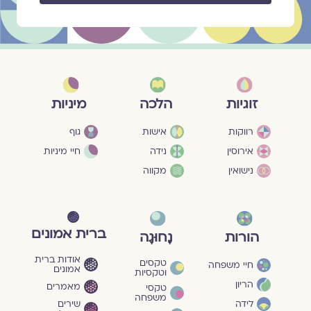
מיניות
זוגיות
הלכה
גוף
רווקות
אישות
חיי מיניות
אירוסין
נידה
נישואין
מקווה
ברית אמונים
הורות
נָחוּגָה
אודות ברית
טקסים
חיי משפחה
אמונים
וטקסיות
הריון
מאמרים
טקסי
משפחה
שירים
לידה