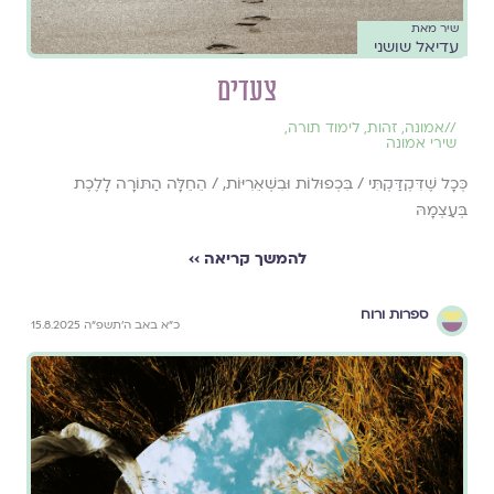
שיר מאת
עדיאל שושני
צעדים
//
אמונה
,
זהות
,
לימוד תורה
,
שירי אמונה
כְּכָל שֶׁדִּקְדַּקְתִּי / בִּכְפוּלוֹת וּבִשְׁאֵרִיּוֹת, / הֵחֵלָּה הַתּוֹרָה לָלֶכֶת
בְּעַצְמָהּ
להמשך קריאה ››
ספרות ורוח
כ״א באב ה׳תשפ״ה 15.8.2025