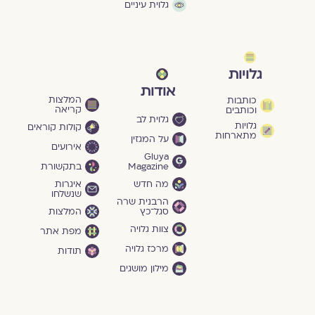
גלוית עיניים
גלויות
אודות
המלצות
כותבות
קריאה
וכותבים
גלוית לב
גלויות
קולות קוראים
מתארחות
על המגזין
אירועים
Gluya
Magazine
בתקשורת
מה חדש
איגרות
שנשלחו
הרבנית שרה
סגל־כץ
המלצות
צוות גלויה
מפת אתר
מרכז גלויה
תודות
מילון מושגים