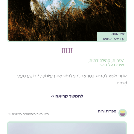
שיר מאת
עדיאל שושני
זכות
//
זהות
,
קהילה דתית
,
שירים על קושי
אוֹזֵר אֹמֶץ לְהַבִּיט בַּמַּרְאָה, / מַלְבִּישׁ אֶת רַעֲיוֹנוֹתַי, / רוֹקֵעַ מֵעָלַי
שָׁמַיִם
להמשך קריאה ››
ספרות ורוח
כ״א באב ה׳תשפ״ה 15.8.2025