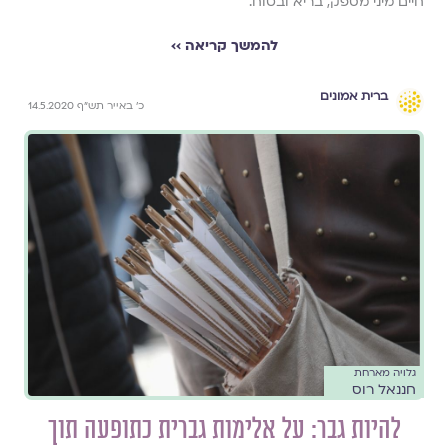
חיים מיני מספק, בריא ובטוח.
להמשך קריאה ››
ברית אמונים
כ' באייר תש"ף 14.5.2020
גלויה מארחת
חננאל רוס
להיות גבר: על אלימות גברית כתופעה תוך