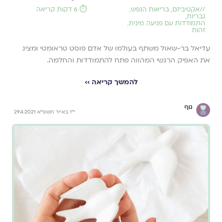
//
אקטיביזם
,
בריאות הנפש
,
⏱️ 6 דקות קריאה
גבריות
,
התמודדות עם פגיעה מינית
,
זהות
עדיאל בר-שאול משתף בעולמו של אדם פוסט טראומטי ומציג
את האפיק הרגשי המהווה פתח להתמודדות והחלמה.
להמשך קריאה ››
גוף
י"ז באייר תשפ"א 29.4.2021