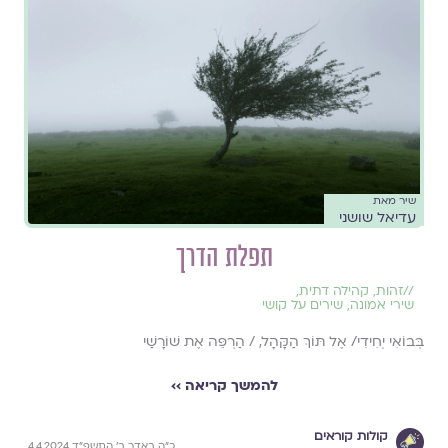
שיר מאת
עדיאל שושני
תפלת הדרך
//
זהות
,
קהילה דתית
,
שירי אמונה
,
שירים על קושי
בְּבוֹאִי יְחִידִי/ אֶל תּוֹךְ הַקָּהָל, / הַרְפֵּה אֶת שׁוֹרָשַׁי
להמשך קריאה ››
קולות קוראים
כ״ה באדר ב׳ התשפ״ד 4.4.2024