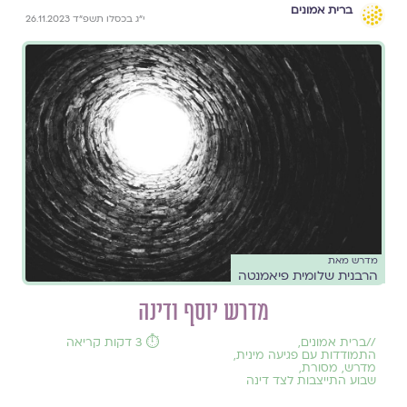
ברית אמונים
י"ג בכסלו תשפ"ד 26.11.2023
מדרש מאת
הרבנית שלומית פיאמנטה
מדרש יוסף ודינה
//
ברית אמונים
,
⏱️ 3 דקות קריאה
התמודדות עם פגיעה מינית
,
מדרש
,
מסורת
,
שבוע התייצבות לצד דינה