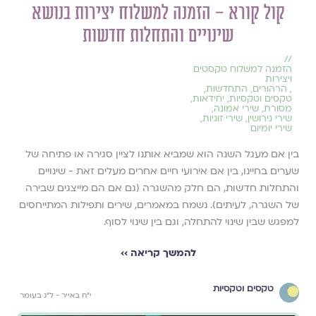
קול קורא – הזמנה למשלוח יצירות בנושא
שינויים והתחלות חדשות
//
הזמנה למשלוח טקסטים
ויצירות
,
הרהורים
,
התחדשות
,
טקסים וטקסיות
,
יחידאות
,
מסורת
,
שירי אמונה
,
שירי גירושין
,
שירי זוגיות
,
שירי יומיום
בין אם מעגל השנה הוא שמביא אותנו לציין סגירה או פתיחה של
שערים בחיינו, בין אם אירועי חיים אחרים מעלים זאת - שינויים
והתחלות חדשות, הם חלק מהשגרה (גם אם הם מייצגים שבירה
של השגרה, לעיתים). נשמח במאמרים, שירים ותפילות המתייחסים
למפגש שבין שינוי להתחלה, וגם בין שינוי לסוף.
להמשך קריאה ››
טקסים וטקסיות
י״ח באייר - ל״ג בעומר