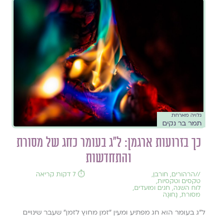
גלויה מארחת
תמר בר נקים
כך בזרועות ארגמן: ל"ג בעומר כחג של מסורת
והתחדשות
//
הרהורים
,
חורבן
,
⏱️ 7 דקות קריאה
טקסים וטקסיות
,
לוח השנה, חגים ומועדים
,
מסורת
,
נָחוּגָה
ל"ג בעומר הוא חג מפתיע ומעין "זמן מחוץ לזמן" שעבר שינויים