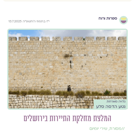
ספרות ורוח
י״ז בתמוז ה׳תשפ״ה 13.7.2025
גלויה מארחת
נטע הדסה סלע
המלצת מחלקת התיירות בירושלים
//
מסורת
,
שירי יומיום