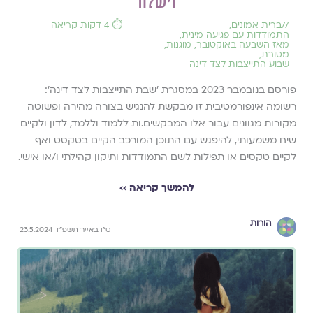
'וישלח'
//
ברית אמונים
,
⏱️ 4 דקות קריאה
התמודדות עם פגיעה מינית
,
מאז השבעה באוקטובר
,
מוגנות
,
מסורת
,
שבוע התייצבות לצד דינה
פורסם בנובמבר 2023 במסגרת ׳שבת התייצבות לצד דינה׳:
רשומה אינפורמטיבית זו מבקשת להנגיש בצורה מהירה ופשוטה
מקורות מגוונים עבור אלו המבקשים.ות ללמוד וללמד, לדון ולקיים
שיח משמעותי, להיפגש עם התוכן המורכב הקיים בטקסט ואף
לקיים טקסים או תפילות לשם התמודדות ותיקון קהילתי ו/או אישי.
להמשך קריאה ››
הורות
ט״ו באייר תשפ״ד 23.5.2024