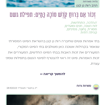
גלויה מארחת
הרב רות גן קגן
זְכוֹר אֵם בְּרוּחַ קֹדֶשׁ סוֹכָה כַּמַּיִם: תפילת גשם
//
הלכה
,
התחדשות
,
לוח השנה, חגים ומועדים
,
מסורת
,
נָחוּגָה
,
פמיניזם
,
קהילה דתית
בתי אמהות ונשים שחיברה רות גן קגן בהשראת הפיוט המסורתי
שנאמר בקהילות אשכנז. כאן משולבים בתי הפיוט המקורי,
המעוררים את זכות האבות בבתי הפיוט החדשים, המעוררים את
זכות האמהות. פיוט זה ראוי להצטרף לפיוטי הגשם בתפילות שמיני
עצרת.
להמשך קריאה ››
ספרות ורוח
י״ג בתשרי תשפ״ד 28.9.2023