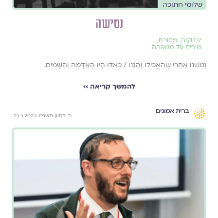
שלומי חתוכה
נטישה
//
זיקנה
,
מסורת
,
שירים על משפחה
נָטַשְׁנוּ אַחֲרֵי שֶׁהֶאֱכִילוּ וְהֵגֵנּוּ / כְּאִלּוּ הָיוּ הָאֲדָמָה וְהַשָּׁמַיִם.
להמשך קריאה ››
ברית אמונים
ה׳ בסיון תשפ״ג 25.5.2023