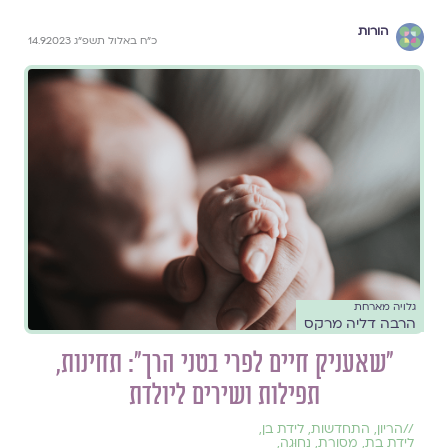
הורות
כ״ח באלול תשפ״ג 14.9.2023
גלויה מארחת
הרבה דליה מרקס
"שאעניק חיים לפרי בטני הרך": תחינות,
תפילות ושירים ליולדת
//
הריון
,
התחדשות
,
לידת בן
,
לידת בת
,
מסורת
,
נָחוּגָה
,