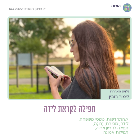
הורות
י״ג בניסן תשפ״ב 14.4.2022
גלויה מארחת
לימור רובין
תפילה לקראת לידה
//
התחדשות
,
טקסי משפחה
,
לידה
,
מסורת
,
נָחוּגָה
,
תפילה להריון ולידה
,
תפילות אמונה