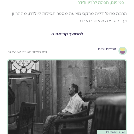
פמיניזם
,
תפילה להריון ולידה
הרבה פרופ׳ דליה מרקס מציעה מספר תפילות ליולדת, מההריון
ועד לטבילה שאחרי הלידה
להמשך קריאה ››
ספרות ורוח
כ״ח באלול תשפ״ג 14.9.2023
גלויה מארחת