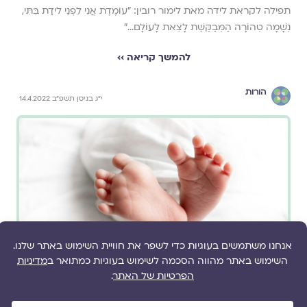
תפילה לקראת לידה מאת לימור רובין: "עוֹמֶדֶת אֲנִי לִפְנֵי לידַת בִּתִּי,
נְשָׁמָה טְהוֹרָה הַמְּבַקֶּשֶׁת לָצֵאת לָעוֹלָם..."
להמשך קריאה ››
הורות
י״ג בניסן תשפ״ב 14.4.2022
גלויה מארחת
הרבנית ד״ר תמר מאיר