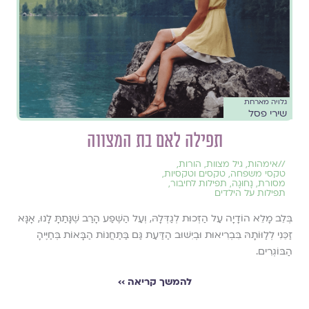
גלויה מארחת
שירי פסל
תפילה לאם בת המצווה
//
אימהות
,
גיל מצוות
,
הורות
,
טקסי משפחה
,
טקסים וטקסיות
,
מסורת
,
נָחוּגָה
,
תפילות לחיבור
,
תפילות על הילדים
בְּלֵב מָלֵא הוֹדָיָה עַל הַזְּכוּת לְגַדְּלָהּ, וְעַל הַשֶּׁפַע הָרַב שֶׁנָּתַתָּ לָנוּ, אָנָּא
זַכֵּנִי לְלַוּוֹתָהּ בִּבְרִיאוּת וּבְיִשּׁוּב הַדַּעַת גַּם בַּתַּחֲנוֹת הַבָּאוֹת בְּחַיֶּיהָ
הַבּוֹגְרִים.
להמשך קריאה ››