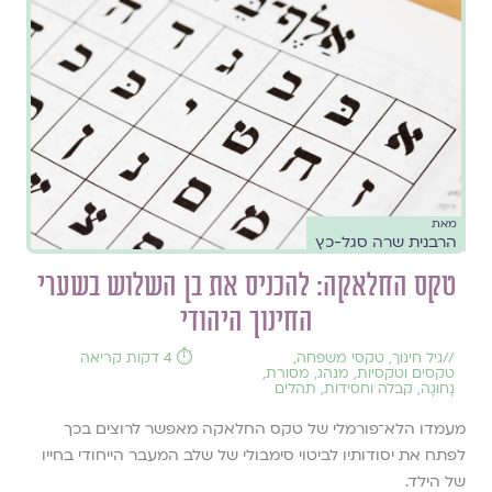
מאת
הרבנית שרה סגל-כץ
טקס החלאקה: להכניס את בן השלוש בשערי
החינוך היהודי
//
גיל חינוך
,
טקסי משפחה
,
⏱️ 4 דקות קריאה
טקסים וטקסיות
,
מנהג
,
מסורת
,
נָחוּגָה
,
קבלה וחסידות
,
תהלים
מעמדו הלא־פורמלי של טקס החלאקה מאפשר לרוצים בכך
לפתח את יסודותיו לביטוי סימבולי של שלב המעבר הייחודי בחייו
של הילד.