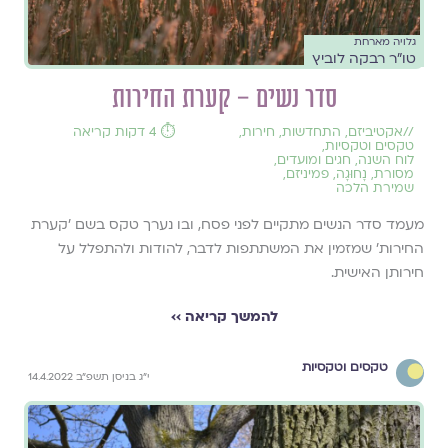
גלויה מארחת
טו"ר רבקה לוביץ
סדר נשים – קערת החירות
//
אקטיביזם
,
התחדשות
,
חירות
,
⏱️ 4 דקות קריאה
טקסים וטקסיות
,
לוח השנה, חגים ומועדים
,
מסורת
,
נָחוּגָה
,
פמיניזם
,
שמירת הלכה
מעמד סדר הנשים מתקיים לפני פסח, ובו נערך טקס בשם 'קערת
החירות' שמזמין את המשתתפות לדבר, להודות ולהתפלל על
חירותן האישית.
להמשך קריאה ››
טקסים וטקסיות
י״ג בניסן תשפ״ב 14.4.2022