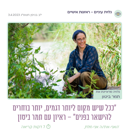
גלוית עיניים - ראיונות אישיים
י״ב בניסן תשפ״ג 3.4.2023
גלויה מראיינת את
תמר ביטון
״ככל שיש מקום ליותר דגמים, יותר בוחרים
להישאר בפנים״ – ראיון עם תמר ביטון
//
אני-את/ה אני-זולת
,
⏱️ 7 דקות קריאה