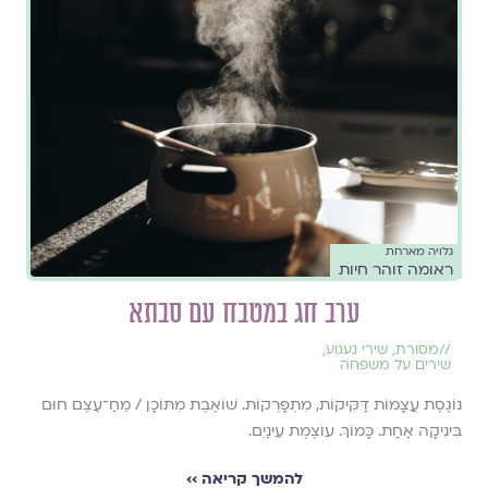
גלויה מארחת
ראומה זוהר חיות
ערב חג במטבח עם סבתא
//
מסורת
,
שירי געגוע
,
שירים על משפחה
נוֹגֶסֶת עֲצָמוֹת דַּקִּיקוֹת, מִתְפָּרְקוֹת. שׁוֹאֶבֶת מִתּוֹכָן / מֵחַ־עֶצֶם חוּם
בִּינִיקָה אַחַת. כָּמוֹךְ. עוֹצֶמֶת עֵינַיִם.
להמשך קריאה ››