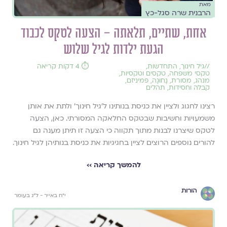
מאת
הרבנית שרה סגל-כץ
אחת, שתיים, תלאתה – הצעה לטקס לכבוד
הגעת ילדות לגיל שלוש
//
גיל חינוך
,
התחדשות
,
⏱️ 4 דקות קריאה
טקסי משפחה
,
טקסים וטקסיות
,
מנהג
,
מסורת
,
נָחוּגָה
,
פמיניזם
,
קבלה וחסידות
,
תהלים
רצינו לחגוג ולציין את כניסת בנותינו ל'גיל חינוך' ולתת את אותן
משמעויות וחשיבות שבטקס החלאקה המסורתי. כאן, הצעה
לטקס שיצרנו לבנות מתוך תקווה כי הצעה זו תיתן מענה גם
להורים נוספים הרוצים לציין בחגיגיות את כניסת בנותיהן לגיל חינוך.
להמשך קריאה ››
הורות
י״ח באייר - ל״ג בעומר