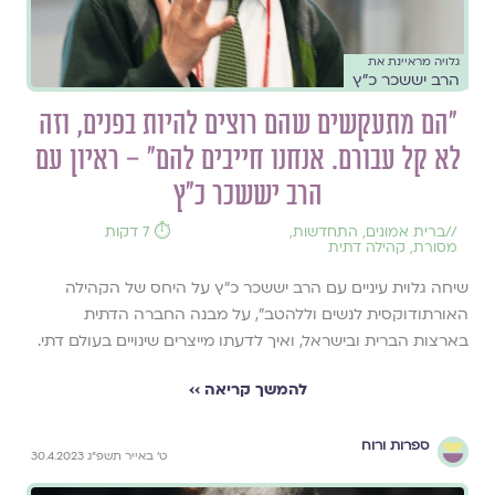
גלויה מראיינת את
הרב יששכר כ"ץ
"הם מתעקשים שהם רוצים להיות בפנים, וזה
לא קל עבורם. אנחנו חייבים להם" – ראיון עם
הרב יששכר כ"ץ
//
ברית אמונים
,
התחדשות
,
⏱️ 7 דקות
מסורת
,
קהילה דתית
שיחה גלוית עיניים עם הרב יששכר כ"ץ על היחס של הקהילה
האורתודוקסית לנשים וללהטב", על מבנה החברה הדתית
בארצות הברית ובישראל, ואיך לדעתו מייצרים שינויים בעולם דתי.
להמשך קריאה ››
ספרות ורוח
ט׳ באייר תשפ״ג 30.4.2023