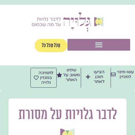
ילוג
תוכן
תפריט
הַכֹּל מִכֹּל כֹּל
שלחו
עשו מינוי
הציעו
לתמיכה
משוב על
למגזין
תוכן
במגזין
האתר
לאתר
גלויה
לדבר גלויות על מסורת