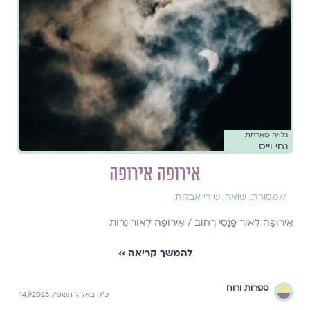
גלויה מארחת
נחי וייס
אירופה אירופה
//
מסורת
,
שואה
,
שירי אבלות
אֵירוֹפָּה לְאוֹר פָּנָסֵי רְחוֹב / אֵירוֹפָּה לְאוֹר נֵרוֹת
להמשך קריאה ››
ספרות ורוח
כ״ח באלול תשפ״ג 14.9.2023