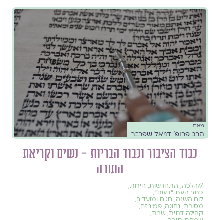
מאת
הרב פרופ׳ דניאל שפרבר
כבוד הציבור וכבוד הבריות – נשים וקריאת
התורה
//
הלכה
,
התחדשות
,
חירות
,
כתב העת ״דעות״
,
לוח השנה, חגים ומועדים
,
מסורת
,
נָחוּגָה
,
פמיניזם
,
קהילה דתית
,
שבת
,