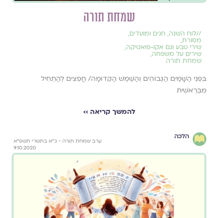
שמחת תורה
//
לוח השנה, חגים ומועדים
,
מסורת
,
שירי טבע וגם אקו-פואטיקה
,
שירים על משפחה
,
שמחת תורה
בִּפְנֵי הַשָּׁמַיִם הַגְּבוֹהִים וְהַשֶּׁמֶשׁ הַקְּדוּמָה/ חֲפֵצִים לְהַתְחִיל
מִבְּרֵאשִׁית
להמשך קריאה ››
הלכה
ערב שמחת תורה - כ״א בתשרי תשפ״א
9.10.2020