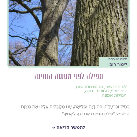
גלויה מארחת
לימור רובין
תפילה לפני מעשה הנתינה
//
התחדשות
,
טקסים וטקסיות
,
ליווי רוחני
,
מסורת
,
נָחוּגָה
,
תפילות אמונה
בְּחִיל וּבִרְעָדָה, בְּהוֹדָיָה וּפְלִיאָה, אָנוּ מְקַבְּלִים עָלֵינוּ אֶת מִצְוַת
הַבּוֹרֵא: "פָּתֹחַ תִּפְתַּח אֶת יָדְךָ לְאָחִיךָ"
להמשך קריאה ››