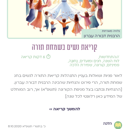
גלויה מארחת
הרבנית דבורה עברון
קריאת נשים בשמחת תורה
//
התחדשות
,
⏱️ 6 דקות קריאה
לוח השנה, חגים ומועדים
,
נָחוּגָה
,
פמיניזם
,
קורונה
,
שמירת הלכה
לאור פניות ושאלות בעניין התנהלות קריאת התורה לנשים בחג
שמחת תורה, הרי פירוט והנחיות שהכינה הרבנית דבורה עברון.
[ההנחיות נכתבו בצל מגיפת הקורונה (תשפ"א) אך, רוב המוחלט
של המידע כאן רלוונטי לכל שנה]
להמשך קריאה ››
הלכה
כ׳ בתשרי תשפ״א 8.10.2020