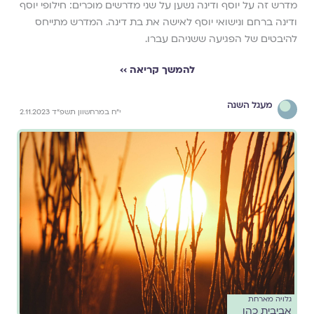
מדרש זה על יוסף ודינה נשען על שני מדרשים מוכרים: חילופי יוסף
ודינה ברחם ונישואי יוסף לאישה את בת דינה. המדרש מתייחס
להיבטים של הפגיעה ששניהם עברו.
להמשך קריאה ››
מעגל השנה
י״ח במרחשוון תשפ״ד 2.11.2023
גלויה מארחת
אביבית כהן