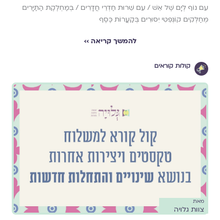
עִם נוֹף לְיָם שֶׁל אֵשׁ / עִם שֵׁרוּת חַדְרֵי חֲדָרִים / בְּמַחְלֶקֶת הַתַּיָּרִים
מְחַלְּקִים קוֹנְפֵטִי יִסּוּרִים בְּקַעֲרוֹת כֶּסֶף
להמשך קריאה ››
קולות קוראים
מאת
צוות גלויה