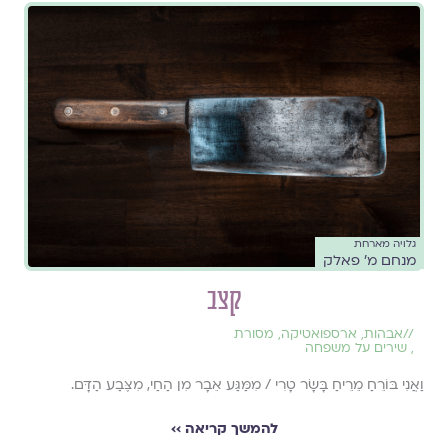
גלויה מארחת
מנחם מ' פאלק
קצב
//
אבהות
,
ארספואטיקה
,
מסורת
,
שירים על משפחה
וַאֲנִי בּוֹרֵחַ מֵרֵיחַ בָּשָׂר טָרִי / מִמַּגַּע אֵבָר מִן הַחַי, מִצֶּבַע הַדָּם.
להמשך קריאה ››