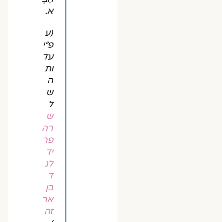
א.
(ע
פ"י
עד
ות
ה
ש
ל
ש
רה
פר
יד
לנ
ד
בן
אר
זה