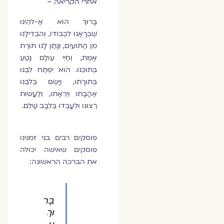
אחרי הקריאה –
בָּרוּךְ הוּא אֱ-להֵינוּ
שֶׁבְּרָאָנוּ לִכְבוֹדוֹ, וְהִבְדִּילָנוּ
מִן הַתּועִים, וְנָתַן לָנוּ תּורַת
אֱמֶת, וְחַיֵּי עולָם נָטַע
בְּתוכֵנוּ. הוּא יִפְתַּח לִבֵּנוּ
בְּתורָתו, וְיָשֵׂם בְּלִבֵּנוּ
אַהֲבָתו וְיִרְאָתו, וְלַעֲשׂות
רְצונו וּלְעָבְדו בְּלֵבָב שָׁלֵם.
פוסקים רבים בני זמנינו
פוסקים שאישה יכולה
את הברכה הראשונה:
בָּר
וּךְ