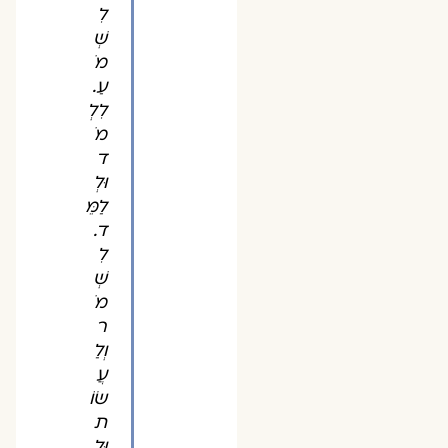
לִ
שְׁ
מֹ
עַ.
לִלְ
מֹ
ד
וּלְ
לַמֵּ
ד.
לִ
שְׁ
מֹ
ר
וְלַ
עֲ
שׂוֹ
ת
וּלְ