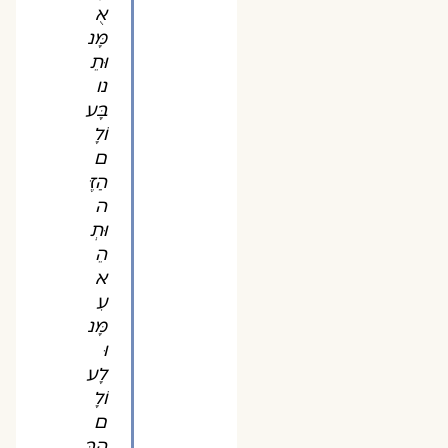
אֻ
מָּנ
וּתֵ
נו
בָּע
וֹלָ
ם
הַזֶּ
ה
וּתְ
הֵ
א
עִ
מָּנ
וּ
לָע
וֹלָ
ם
הַבָּ