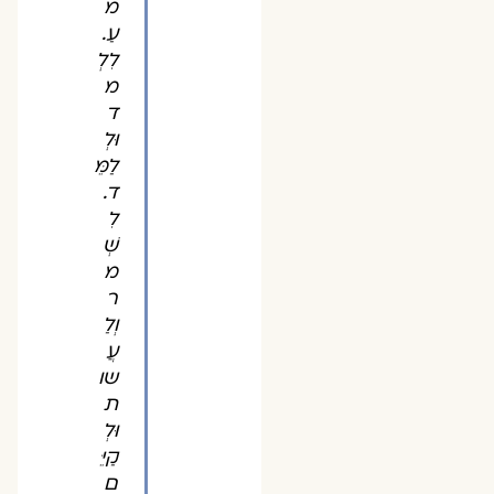
מ
עַ.
לִלְ
מ
ד
וּלְ
לַמֵּ
ד.
לִ
שְׁ
מ
ר
וְלַ
עֲ
שו
ת
וּלְ
קַיֵּ
ם