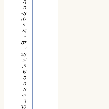
ךָ,
ה'
אֱ-
לֹהֵ
ינוּ
וֵא
-
לֹהֵ
י
אֲב
וֹתֵי
נוּ,
שֶׁ
תְּ
הֵ
א
תּוֹ
רָ
תְךָ