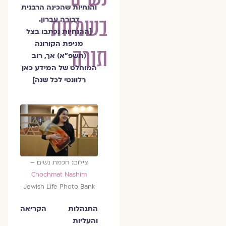
והנחיות שהכינה הרבנית
בשמחת
דבורה עברון.
[ההנחיות נכתבו בצל
מגיפת הקורונה
תורה
(תשפ"א) אך, רוב
המוחלט של המידע כאן
רלוונטי לכל שנה]
צילום: חכמת נשים –
Chochmat Nashim
Jewish Life Photo Bank
התנהלות הקריאה
והעליות