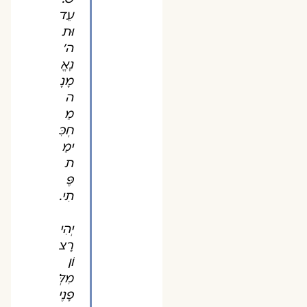
עֵד
וּת
ה'
נֶאֱ
מָנָ
ה
מַ
חְכִּ
ימַ
ת
פֶּ
תִי.
יְהִי
רָצ
וֹן
מִלְּ
פָנֶי