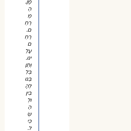
מָן.
הַ
מְ
רַחֵ
ם.
רַחֵ
ם
עָלֵ
ינוּ.
וְתֵן
בְּלִ
בֵּנוּ
לְהָ
בִין
וּלְ
הַ
שְׂ
כִּי
ל.