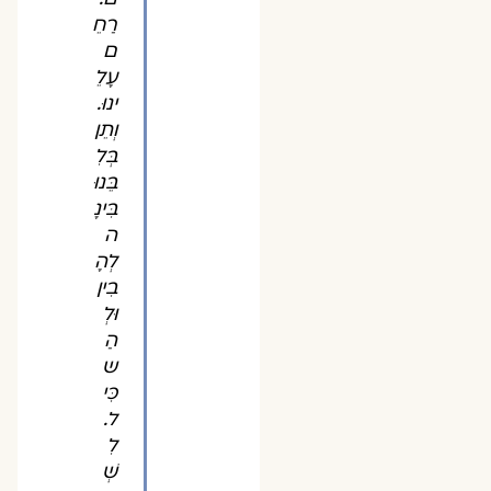
רַחֵ
ם
עָלֵ
ינוּ.
וְתֵן
בְּלִ
בֵּנוּ
בִּינָ
ה
לְהָ
בִין
וּלְ
הַ
ש
כִּי
ל.
לִ
שְׁ