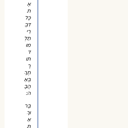
אֶ
ת
כָּל
דִּבְ
רֵי
תַלְ
מוּ
ד
תּו
רָ
תֶךָ
בְּאַ
הֲבָ
ה:
בָּר
וּךְ
אַ
תָּ