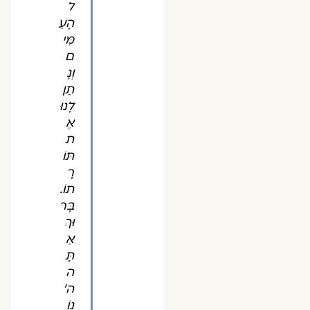
ל
הָעַ
מִּי
ם
וְנָ
תַן
לָנוּ
אֶ
ת
תּוֹ
רָ
תוֹ.
בָּר
וּךְ
אַ
תָּ
ה
ה'
נוֹ