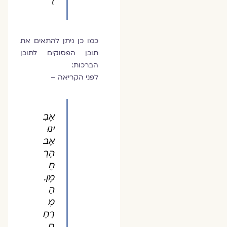
)
כמו כן ניתן להתאים את
תוכן הפסוקים לתוכן
הברכות:
לפני הקריאה –
אָבִ
ינוּ
אָב
הָרַ
חֲ
מָן.
הַ
מְ
רַחֵ
ם.