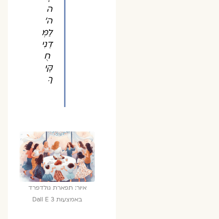
ה
ה׳
לַמְּ
דֵנִי
חֻ
קֶּי
ךָ
איור: תפארת גולדפרד
באמצעות Dall E 3