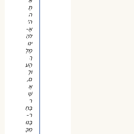
אַ
תָּ
ה
ה'
אֱ-
לֹהֵ
ינוּ
מֶלֶ
ךְ
הָע
וֹלָ
ם,
אֲ
שֶׁ
ר
בָּחַ
ר-
בָּנוּ
מִכָּ