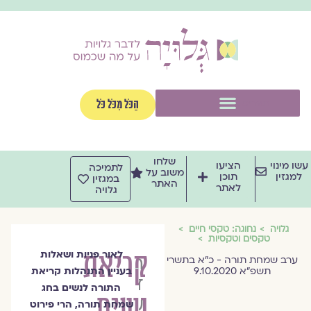
וג
וכן
תפריט
הַכֹּל מִכֹּל כֹּל
שלחו
שו מינוי
הציעו
לתמיכה
משוב על
למגזין
תוכן
במגזין
האתר
לאתר
גלויה
גלויה
נחוגה: טקסי חיים
טקסים וטקסיות
קריאת
לאור פניות ושאלות
הרבנית
ערב שמחת תורה - כ״א בתשרי
תשפ״א 9.10.2020
בעניין התנהלות קריאת
דבורה
התורה לנשים בחג
נשים
עברון
שמחת תורה, הרי פירוט