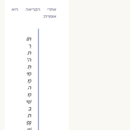
אחרי הקריאה היא
אומרת:
תּוֹ
רַ
ת
ה'
תְּ
מִי
מָ
ה
מְ
שִׁי
בַ
ת
נָפֶ
שׁ.