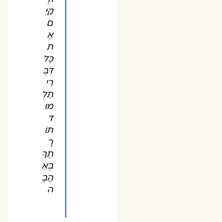
קַיֵּ
ם
אֶ
ת
כָּל
דִּבְ
רֵי
תַּלְ
מוּ
ד
תּוֹ
רָ
תֶךָ
בְּאַ
הֲבָ
ה