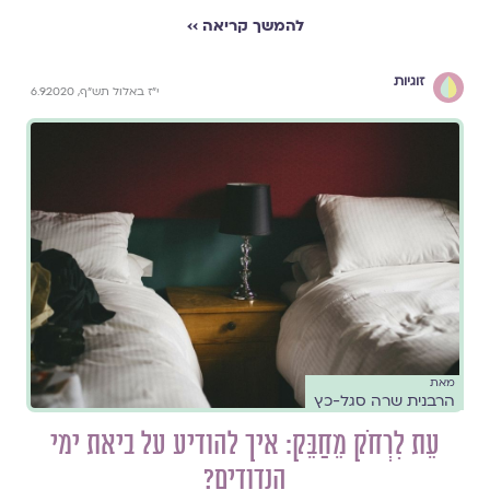
להמשך קריאה ››
זוגיות
י"ז באלול תש"ף, 6.9.2020
מאת
הרבנית שרה סגל-כץ
עֵת לִרְחֹק מֵחַבֵּק: איך להודיע על ביאת ימי
הנדודים?