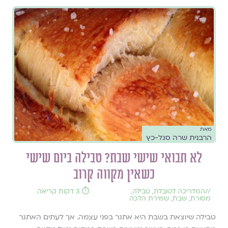
מאת
הרבנית שרה סגל-כץ
לא תבואי שישי שבת? טבילה ביום שישי
כשאין מקווה קרוב
//
המדריכה לטובלת
,
טבילה
,
⏱️ 3 דקות קריאה
מסורת
,
שבת
,
שמירת הלכה
טבילה שיוצאת בשבת היא אתגר בפני עצמה. אך לעתים האתגר