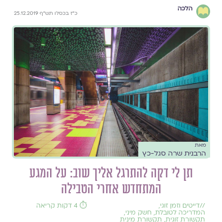
הלכה
כ"ז בכסלו תש"ף 25.12.2019
מאת
הרבנית שרה סגל-כץ
תן לי דקה להתרגל אליך שוב: על המגע
המתחדש אחרי הטבילה
//
דייטים וזמן זוגי
,
⏱️ 4 דקות קריאה
המדריכה לטובלת
,
חשק מיני
,
תקשורת זוגית
,
תקשורת מינית