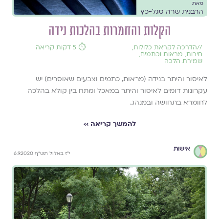
מאת
הרבנית שרה סגל-כץ
הקלות והחמרות בהלכות נידה
//
הדרכה לקראת כלולות
,
⏱️ 5 דקות קריאה
חירות
,
מראות וכתמים
,
שמירת הלכה
לאיסור והיתר בנידה (מראות, כתמים וצבעים שאוסרים) יש
עקרונות דומים לאיסור והיתר במאכל ומתח בין קולא בהלכה
לחומרא בתחושה ובמנהג.
להמשך קריאה ››
אישות
י"ז באלול תש"ף 6.9.2020