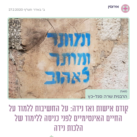
אירוסין
ב' באדר תש"ף 27.2.2020
מאת
הרבנית שרה סגל-כץ
קודם אישות ואז נידה: על החשיבות ללמוד על
החיים האינטימיים לפני כניסה ללימוד של
הלכות נידה