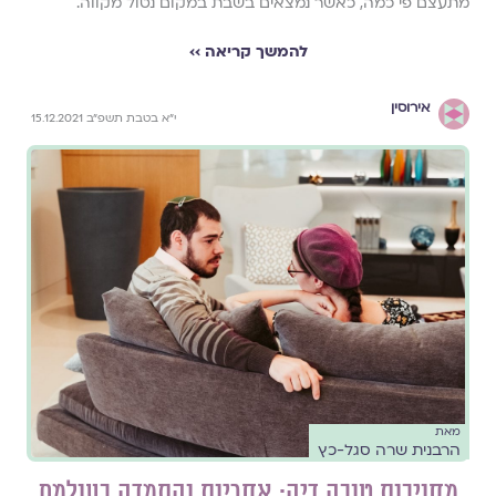
מתעצם פי כמה, כאשר נמצאים בשבת במקום נטול מקווה.
להמשך קריאה ››
אירוסין
י״א בטבת תשפ״ב 15.12.2021
מאת
הרבנית שרה סגל-כץ
מחויבות טובה דיה: אחריות והתמדה בעולמם