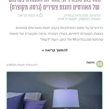
של מאורסים וזוגות צעירים (גרסה מקוצרת)
//
הורות
,
מגזין גלויה במדיה
,
⏱️ 4 דקות קריאה
ראשית הנישואין
,
תקשורת זוגית
הרהורים על מושג המחוייבות בקרב זוגות מאורסים ונשואים
בשנות העשרים לחייהם, בעידן הנוכחי. גרסה מקוצרת של מאמר
שהתפרסם בגליון 98 של כתב העת ״דעות״
להמשך קריאה ››
אישות
כ״ט באלול תשפ״א 6.9.2021