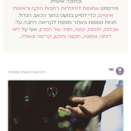
וכתיבה אישית.
פירסמנו
אסופות דיגיטליות רחבות היקף
ו
ראיונות
אישיים
, כדי לסייע במעט בתוך הכאב הגדול.
תגיות נוספות באתר מפנות לקריאה רחבה על:
אבלות
,
יתמות
,
קושי
,
חוויה של חסרון
, ואף על
ליווי
רוחני
,
אמונה
,
תקווה ותיקון
,
קריסה וגאולה
.
גוף
כ"ט בטבת תשפ"ב 2.1.2022