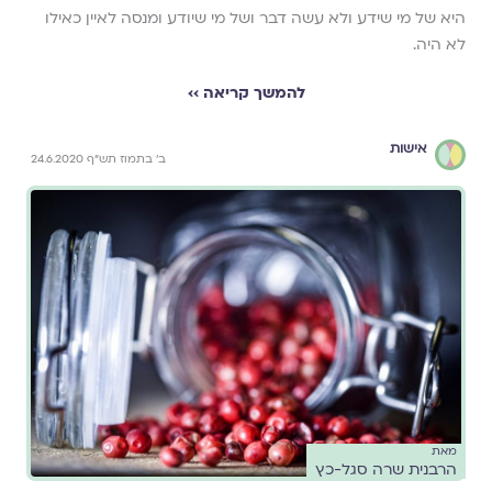
היא של מי שידע ולא עשה דבר ושל מי שיודע ומנסה לאיין כאילו
לא היה.
להמשך קריאה ››
אישות
ב' בתמוז תש"ף 24.6.2020
מאת
הרבנית שרה סגל-כץ