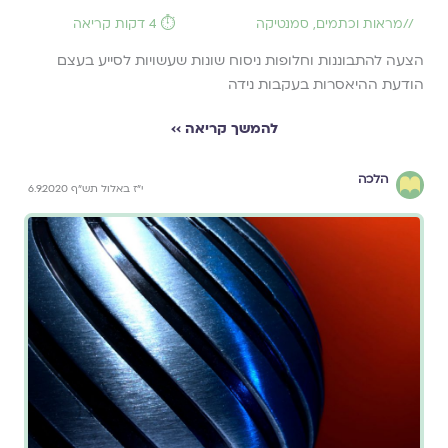
//
מראות וכתמים
,
סמנטיקה
⏱️ 4 דקות קריאה
הצעה להתבוננות וחלופות ניסוח שונות שעשויות לסייע בעצם
הודעת ההיאסרות בעקבות נידה
להמשך קריאה ››
הלכה
י"ז באלול תש"ף 6.9.2020