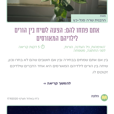
מאת
הרבנית שרה סגל-כץ
אתם פתחו להם: הצעה לשיח בין הורים
לילדיהם המאורסים
//
אימהות
,
גיל העדנה
,
הורות
,
⏱️ 5 דקות קריאה
לפני החתונה
,
משפחה
בין אם אתם שמחים בבחירה ובין אם חושבים שהם לא בחרו נכון,
שיחה בין הורים לילדיהם המאורסים היא אחד הדברים שילדיכם
זקוקים לו.
להמשך קריאה ››
הלכה
כ״ח באלול תש"ף 17.9.2020