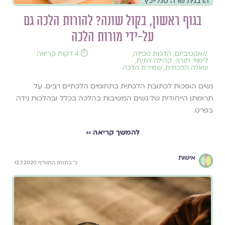
הרבנית שרה סגל-כץ
בגוף ראשון, בקול שונה? להורות הלכה גם
על-ידי מורות הלכה
//
אקטיביזם
,
הלכות טבילה
,
⏱️ 4 דקות קריאה
לימוד תורה
,
קהילה דתית
,
שאלה הלכתית
,
שמירת הלכה
נשים הופכות לכתובת הלכתית בתחומים הלכתיים רבים. על
תרומתן הייחודית של נשים המשיבות בהלכה בכלל ובהלכות נידה
בפרט.
להמשך קריאה ››
אישות
כ' בתמוז התש"ף 12.7.2020