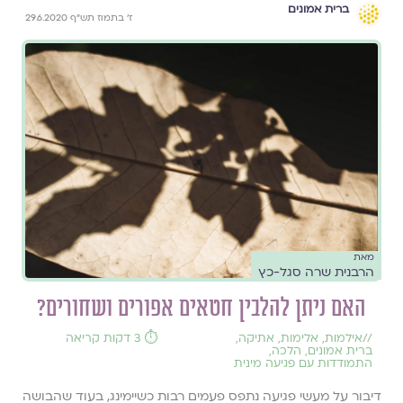
ברית אמונים
ז' בתמוז תש"ף 29.6.2020
מאת
הרבנית שרה סגל-כץ
האם ניתן להלבין חטאים אפורים ושחורים?
//
אילמות
,
אלימות
,
אתיקה
,
⏱️ 3 דקות קריאה
ברית אמונים
,
הלכה
,
התמודדות עם פגיעה מינית
דיבור על מעשי פגיעה נתפס פעמים רבות כשיימינג, בעוד שהבושה