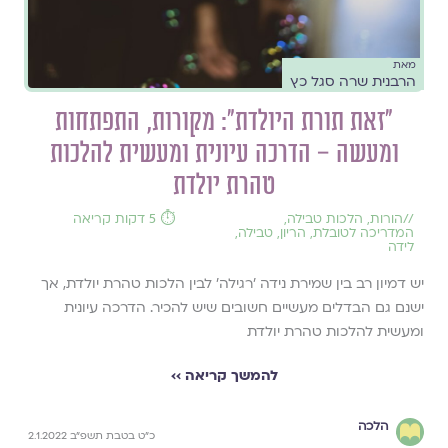
מאת
הרבנית שרה סגל כץ
"זאת תורת היולדת": מקורות, התפתחות
ומעשה – הדרכה עיונית ומעשית להלכות
טהרת יולדת
//
הורות
,
הלכות טבילה
,
⏱️ 5 דקות קריאה
המדריכה לטובלת
,
הריון
,
טבילה
,
לידה
יש דמיון רב בין שמירת נידה 'רגילה' לבין הלכות טהרת יולדת, אך
ישנם גם הבדלים מעשיים חשובים שיש להכיר. הדרכה עיונית
ומעשית להלכות טהרת יולדת
להמשך קריאה ››
הלכה
כ"ט בטבת תשפ"ב 2.1.2022