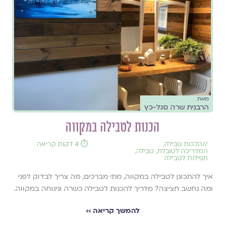
מאת
הרבנית שרה סגל-כץ
הכנות לטבילה במקווה
//
הלכות טבילה
,
⏱️ 4 דקות קריאה
המדריכה לטובלת
,
טבילה
,
תפילות לטבילה
איך להתכונן לטבילה במקווה, מתי מברכים, מה צריך לבדוק לפני
ומה נחשב חציצה? מדריך להכנות לטבילה כשרה ונינוחה במקווה.
להמשך קריאה ››