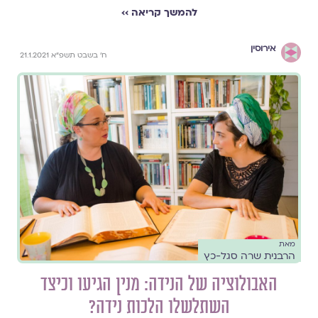
להמשך קריאה ››
אירוסין
ח׳ בשבט תשפ״א 21.1.2021
מאת
הרבנית שרה סגל-כץ
האבולוציה של הנידה: מנין הגיעו וכיצד
השתלשלו הלכות נידה?