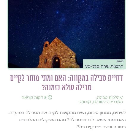
מאת
הרבנית שרה סגל-כץ
דחיית טבילה במקווה: האם ומתי מותר לקיים
טבילה שלא בזמנה?
//
הלכות טבילה
,
⏱️ 8 דקות קריאה
המדריכה לטובלת
,
קורונה
לעיתים, ממגוון סיבות, נשים מתקשות לקיים את הטבילה במועדה.
האם ומתי אפשר לדחות טבילה? מהם השיקולים ההלכתיים
בסוגיה וכיצד מכריעים בה?