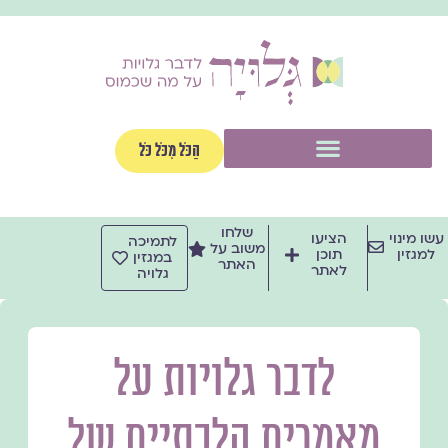
ילוג
תוכן
תפריט
הַכֹּל מִכֹּל כֹּל
שלחו
עשו מינוי
הציעו
לתמיכה
משוב על
למגזין
תוכן
במגזין
האתר
לאתר
גלויה
לדבר גלויות על
מאמרים הלכתיים של