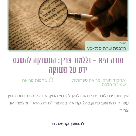
מאת
הרבנית שרה סגל-כץ
תורה היא – וללמוד צריך: התשוקה להשגת
ידע על תשוקה
//
לימוד תורה
,
קריאה ספרותית
,
⏱️ 5 דקות קריאה
שמירת הלכה
איך מבינים ולומדים לנהוג ולפעול בחיי המין, אם כל התבוננות במין
עשויה להיחשב כתועבה? קריאה בסיפורי "תורה היא - וללמוד אני
צריך"
להמשך קריאה ››