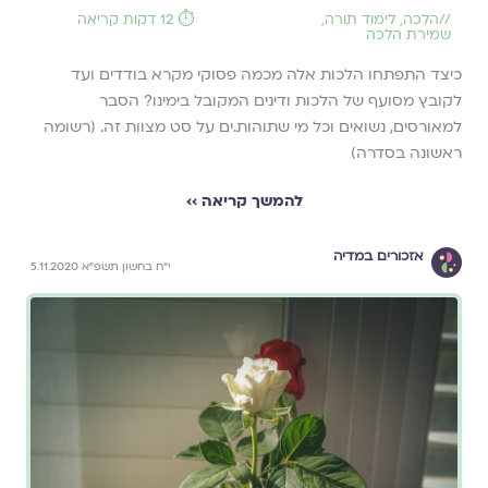
//
הלכה
,
לימוד תורה
,
⏱️ 12 דקות קריאה
שמירת הלכה
כיצד התפתחו הלכות אלה מכמה פסוקי מקרא בודדים ועד
לקובץ מסועף של הלכות ודינים המקובל בימינו? הסבר
למאורסים, נשואים וכל מי שתוהות.ים על סט מצוות זה. (רשומה
ראשונה בסדרה)
להמשך קריאה ››
אזכורים במדיה
י״ח בחשון תשפ״א 5.11.2020