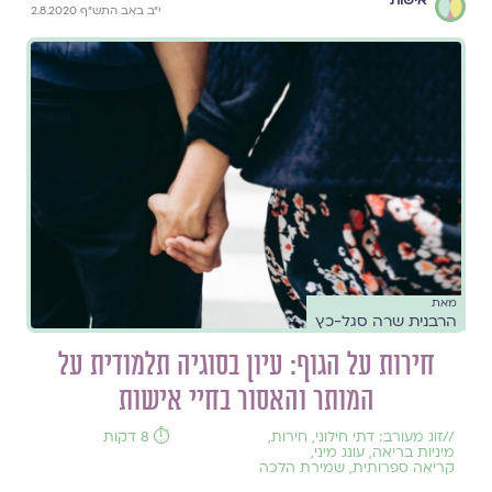
י"ב באב התש"ף 2.8.2020
מאת
הרבנית שרה סגל-כץ
חירות על הגוף: עיון בסוגיה תלמודית על
המותר והאסור בחיי אישות
//
זוג מעורב: דתי חילוני
,
חירות
,
⏱️ 8 דקות
מיניות בריאה
,
עונג מיני
,
קריאה ספרותית
,
שמירת הלכה