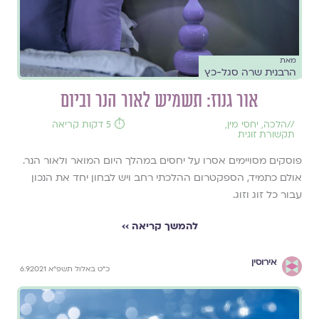
מאת
הרבנית שרה סגל-כץ
אור גנוז: תשמיש לאור הנר וביום
//
הלכה
,
יחסי מין
,
⏱️ 5 דקות קריאה
תקשורת זוגית
פוסקים מסויימים אסרו על יחסים במהלך היום המואר ולאור הנר.
אולם כתמיד, הספקטרום ההלכתי רחב ויש לבחון יחד את הנכון
עבור כל זוג וזוג.
להמשך קריאה ››
אירוסין
כ״ט באלול תשפ״א 6.9.2021