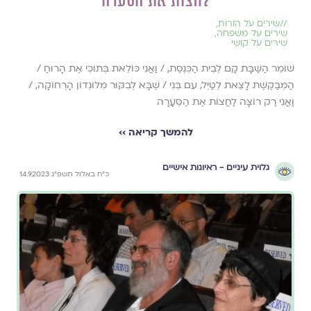
לחצות את הסערה
//
שירים על הורות
,
שירים על משפחה
,
שירים על קושי
שׁוֹמֵר הַשַּׁבָּת קָם לְבֵית הַכְּנֶסֶת, / וַאֲנִי כּוֹלֵאת בְּתוֹכִי אֶת הָרוּחַ /
הַמְּבַקֶּשֶׁת לָצֵאת לְטַיֵּל, עִם בְּנִי / שֶׁבָּא לְבִקּוּר מִלּוֹנְדוֹן הָרְחוֹקָה, /
וַאֲנִי רַק רוֹצָה לַחֲצוֹת אֶת הַסְּעָרָה
להמשך קריאה ››
גלוית עיניים - ראיונות אישיים
כ״ח באלול תשפ״ג 14.9.2023