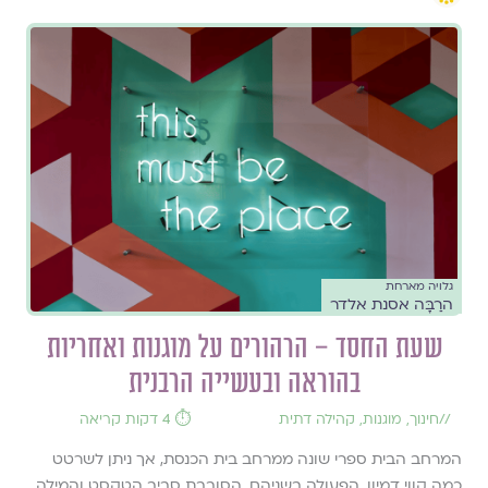
גלויה מארחת
הרַבָּה אסנת אלדר
שעת החסד – הרהורים על מוגנות ואחריות
בהוראה ובעשייה הרבנית
//
חינוך
,
מוגנות
,
קהילה דתית
⏱️ 4 דקות קריאה
המרחב הבית ספרי שונה ממרחב בית הכנסת, אך ניתן לשרטט
כמה קווי דמיון. הפעולה בשניהם, הסובבת סביב הטקסט והמילה