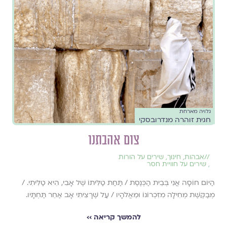
גלויה מארחת
חגית זוהרה מנדרובסקי
צום אהבתנו
//
אבהות
,
חינוך
,
שירים על הורות
,
שירים על חוויית חסר
הַיּוֹם חוֹסָה אֲנִי בְּבֵית הַכְּנֶסֶת / תַּחַת טַלִּיתוֹ שֶׁל אָבִי, הִיא טַלִּיתִי. /
מְבַקֶּשֶׁת מְחִילָה מִזִּכְרוֹנוֹ וּמֵאֱלֹהָיו / עַל שֶׁרָצִיתִי אָב אַחֵר תַּחְתָּיו.
להמשך קריאה ››