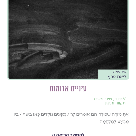
שיר מאת
ליאת פרץ
עיניים אדומות
//
חינוך
,
שירי משבר
,
תקווה ותיקון
אַתְּ מוֹרָה שַׁכּוּלָה הֵם אוֹמְרִים לָךְ / מֻשָּׂגִים נוֹלָדִים כָּאן בִּיעָף / בֵּין
מִבְצָע לְמִלְחָמָה
להמשך קריאה ››