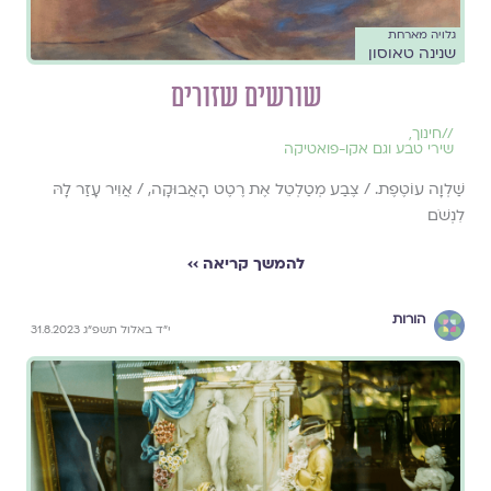
גלויה מארחת
שנינה טאוסון
שורשים שזורים
//
חינוך
,
שירי טבע וגם אקו-פואטיקה
שַׁלְוָה עוֹטֶפֶת. / צֶבַע מְטַלְטֵל אֶת רֶטֶט הָאֲבוּקָה, / אֲוִיר עָזַר לָהּ
לִנְשֹׁם
להמשך קריאה ››
הורות
י״ד באלול תשפ״ג 31.8.2023