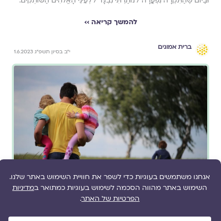
וּבַיּוֹם שֶׁהַתִּקְרָה נִפְעֲרָה / נוֹתַרְתִּי נִבְגָּד / לְעֵינֵי הָאֱלֹהִים הַשּׁוֹתְקִים.
להמשך קריאה ››
ברית אמונים
י״ב בסיון תשפ״ג 1.6.2023
מאת
צוות גלויה
'ותמיד תלך בשדות של אמת'- חינוך ילדים