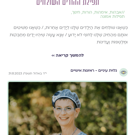
תפילת ההורים השולחים
//
אבהות
,
אימהות
,
הורות
,
חינוך
,
תפילות אמונה
כְּשֶׁאָנוּ שׁוֹלְחִים אֶת הַיְּלָדִים שֶׁלָּנוּ לְיָדַיִם אֲחֵרוֹת, / כְּשֶׁאָנוּ מְשִׁיטִים
אוֹתָם מֵהַחֵיק שֶׁלָּנוּ לַחוֹף לֹא יָדוּעַ / אָנָּא עָשָׂה שֶׁיִּהְיוּ יָדַיִם מְחַבְּקוֹת
וּמְלַטְּפוֹת וַעֲדִינוֹת
להמשך קריאה ››
גלוית עיניים - ראיונות אישיים
י״ד באלול תשפ״ג 31.8.2023