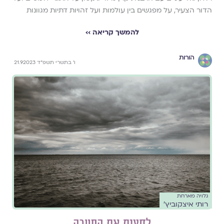
הדור הצעיר, על מפגשים בין עולמות ועל זהויות דתיות מגוונות
להמשך קריאה ››
הורות
ו׳ בתשרי תשפ״ד 21.9.2023
גלויה מארחת
רותי איצקוביץ'