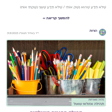
שֶׁלֹּא תֵּדַע שֶׁהוּא נִשֵּׁק אוֹתִי / שֶׁלֹּא תֵּדַע שֶׁאֲנִי נִשַּׁקְתִּי אוֹתוֹ
להמשך קריאה ››
הורות
י״ד באלול תשפ״ג 31.8.2023
גלויה מארחת
תהילה אזולאי שאול