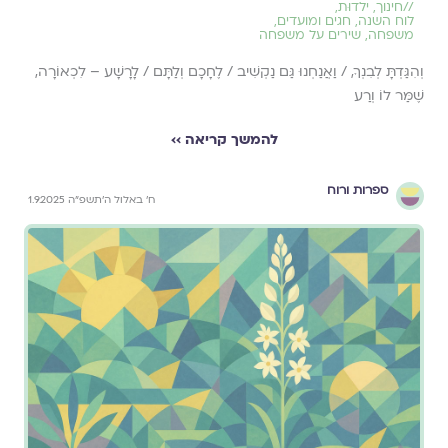
//
חינוך
,
ילדוּת
,
לוח השנה, חגים ומועדים
,
משפחה
,
שירים על משפחה
וְהִגַּדְתָּ לְבִנְךָ, / וַאֲנַחְנוּ גַּם נַקְשִׁיב / לֶחָכָם וְלַתָּם / לָרָשָׁע – לִכְאוֹרָה,
שֶׁמַּר לוֹ וְרַע
להמשך קריאה ››
ספרות ורוח
ח׳ באלול ה׳תשפ״ה 1.9.2025