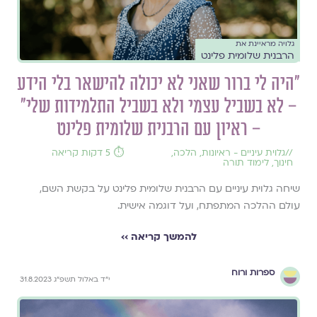
גלויה מראיינת את
הרבנית שלומית פלינט
״היה לי ברור שאני לא יכולה להישאר בלי הידע
– לא בשביל עצמי ולא בשביל התלמידות שלי״
– ראיון עם הרבנית שלומית פלינט
//
גלוית עיניים - ראיונות
,
הלכה
,
⏱️ 5 דקות קריאה
חינוך
,
לימוד תורה
שיחה גלוית עיניים עם הרבנית שלומית פלינט על בקשת השם,
עולם ההלכה המתפתח, ועל דוגמה אישית.
להמשך קריאה ››
ספרות ורוח
י״ד באלול תשפ״ג 31.8.2023