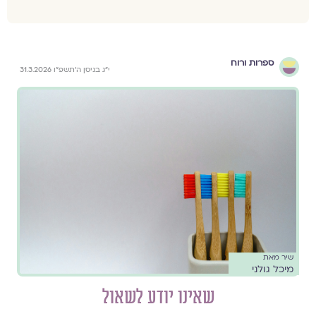
ספרות ורוח
י״ג בניסן ה׳תשפ״ו 31.3.2026
שיר מאת
מיכל גולני
שאינו יודע לשאול