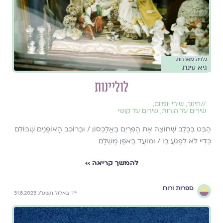
גלויה מארחת
גיא עינת
לוליינות
//
חינוך
,
שירי יומיום
,
שירים על הורות
,
שירים על קושי
הַבֵּט בְּכֶלֶב שֶׁחוֹצֶה אֶת הַפְרֵיְם בַּאֲלַכְסוֹן / וּבְרוֹכֵב הָאוֹפַנַּיִם שֶׁבּוֹלֵם
כְּדֵיי לֹא לִפְגֹּעַ בְּוֹ / וּמוֹעֵד בְּאֹפֶן מֻשְׁלָם
להמשך קריאה ››
ספרות ורוח
י״ד באלול תשפ״ג 31.8.2023