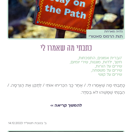
גלויה מארחת
תות הרמס סאטורי
כתבתי מה שאמרו לי
//
ברית אמונים
,
התפכחות
,
חינוך
,
ילדוּת
,
מוגנות
,
שירי יומיום
,
שירים על הורות
,
שירים על משפחה
,
שירים על קושי
כָּתַבְתִּי מַה שֶּׁאָמְרוּ לִי. / אַחַר כָּךְ הִכְרִיחוּ אוֹתִי / לְתַקֵּן אֶת הַגִּרְסָה. /
הֵבַנְתִּי שֶׁמַּשֶּׁהוּ לֹא בְּסֵדֶר.
להמשך קריאה ››
ב׳ בטבת תשפ״ד 14.12.2023