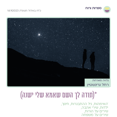
ספרות ורוח
כ״ח באלול תשפ״ג 14.9.2023
גלויה מארחת
רחל גרינשטיין
*(תודה לך השם שאמא שלי ישנה)
//
אימהות
,
גיל ההתבגרות
,
חינוך
,
ילדוּת
,
שירי אהבה
,
שירים על הורות
,
שירים על משפחה