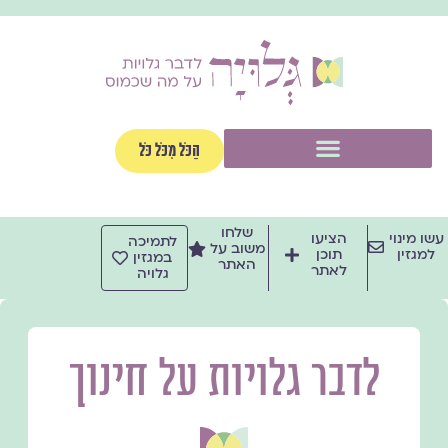
ילוג
תוכן
תפריט
הַכֹּל מִכֹּל כֹּל
שלחו
עשו מינוי
הציעו
לתמיכה
משוב על
למגזין
תוכן
במגזין
האתר
לאתר
גלויה
לדבר גלויות על חינוך