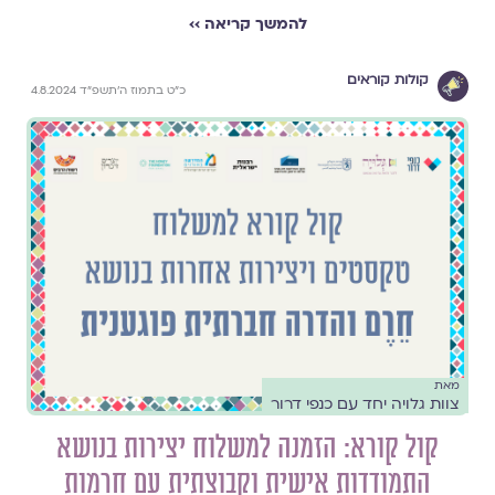
להמשך קריאה ››
קולות קוראים
כ״ט בתמוז ה׳תשפ״ד 4.8.2024
מאת
צוות גלויה יחד עם כנפי דרור
קול קורא: הזמנה למשלוח יצירות בנושא
התמודדות אישית וקבוצתית עם חרמות