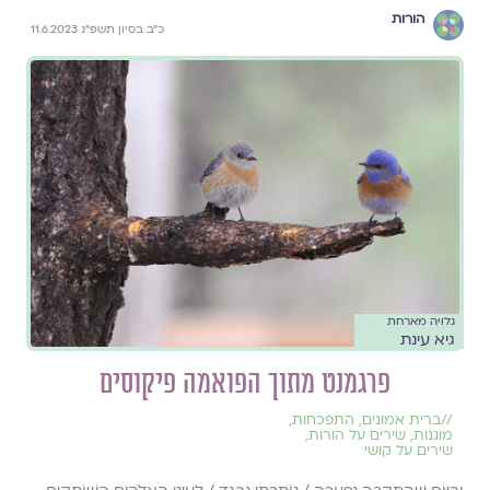
הורות
כ״ב בסיון תשפ״ג 11.6.2023
גלויה מארחת
גיא עינת
פרגמנט מתוך הפואמה פיקוסים
//
ברית אמונים
,
התפכחות
,
מוגנות
,
שירים על הורות
,
שירים על קושי