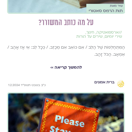
שיר מאת
תות הרמס סאטורי
על מה כותב המשורר?
//
ארספואטיקה
,
חינוך
,
שירי יומיום
,
שירים על הורות
הַמִּתְחַלְּפוֹת שֶׁל הַלֵּב / אִם כּוֹאֵב אִם מְכַזֵּב. / כְּכָל לֵב: אֵי אָז אָהַב /
אֵמְאָב. הַכֹּל זָהָב.
להמשך קריאה ››
ברית אמונים
כ״ב בשבט תשפ״ד 1.2.2024