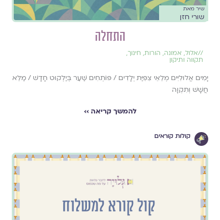
שיר מאת
שורי חזן
התחלה
//
אלול
,
אמונה
,
הורות
,
חינוך
,
תקווה ותיקון
יָמִים אֱלוּלִיִּים מְלֵאֵי צִפִּיַּת יְלָדִים / פּוֹתְחִים שַׁעַר בְּיַלְקוּט חָדָשׁ / מַלֵּא
חֲשָׁשׁ וְתִקְוָה
להמשך קריאה ››
קולות קוראים