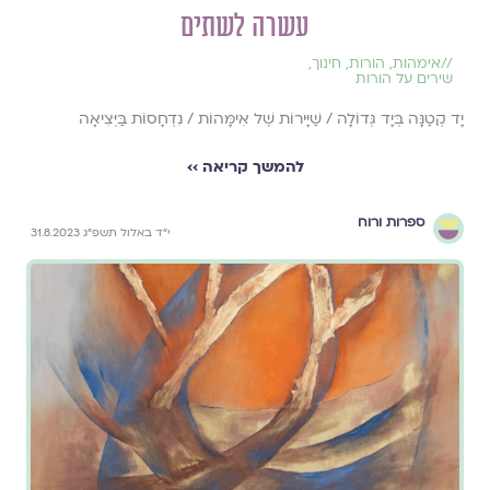
עשרה לשתים
//
אימהות
,
הורות
,
חינוך
,
שירים על הורות
יָד קְטַנָּה בְּיָד גְּדוֹלָה / שַׁיָּירוֹת שֶׁל אִימָּהוֹת / נִדְחָסוֹת בַּיְּצִיאָה
להמשך קריאה ››
ספרות ורוח
י״ד באלול תשפ״ג 31.8.2023