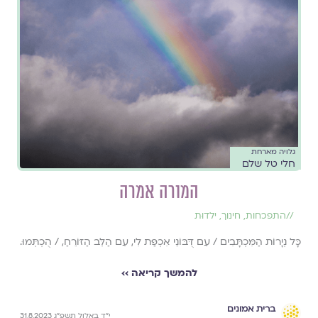
גלויה מארחת
חלי טל שלם
המורה אמרה
//
התפכחות
,
חינוך
,
ילדוּת
כָּל נְיָרוֹת הַמִּכְתָּבִים / עִם דֻּבּוֹנֵי אִכְפַּת לִי, עִם הַלֵּב הַזּוֹרֵחַ, / הֻכְתְּמוּ.
להמשך קריאה ››
ברית אמונים
י״ד באלול תשפ״ג 31.8.2023