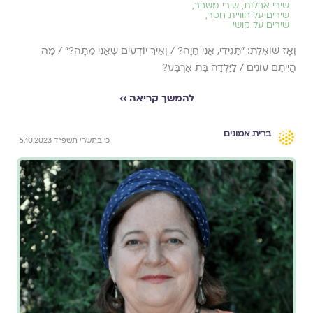
שירי אבלות
,
שירי משבר
,
שירים על חוויית חסר
,
שירים על קושי
וְאָז שׁוֹאֶלֶת: "תַּגִּידִי, אֲנִי חַיָּה? / וְאֵיךְ יוֹדְעִים שֶׁאֲנִי מֵתָה?" / מָה
הֲיִיתֶם עוֹנִים / לַיַּלְדָּה בַּת אַרְבַּע?
להמשך קריאה ››
ברית אמונים
כ׳ בתשרי תשפ״ד 5.10.2023