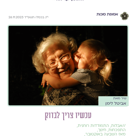
אסופת סוכות
י״ג בכסלו תשפ״ד 26.11.2023
שיר מאת
אביטל לימן
עכשיו צריך לבדוק
//
אבלות
,
התמודדות רוחנית
,
התפכחות
,
חינוך
,
מאז השבעה באוקטובר
,