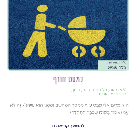
גלויה מארחת
בלה שגיא
כמעט חורף
//
אימהות
,
גיל ההתבגרות
,
חינוך
,
שירים על הורות
הוּא מרִים אֵלַי מַבָּט עייף מִמְסַךְ הַמְּחַשֵּׁב (מִמֶּנִּי הוּא עייף) / זֶה לֹא
אֲנִי (אוֹמֵר בְּקוֹלוֹ שֶׁכְּבָר הִתְחַלֵּף)
להמשך קריאה ››