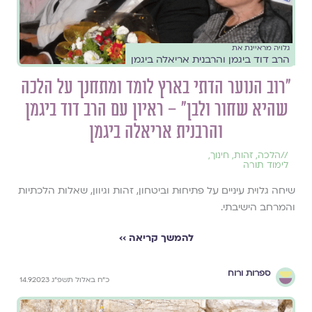
גלויה מראיינת את
הרב דוד ביגמן והרבנית אריאלה ביגמן
"רוב הנוער הדתי בארץ לומד ומתחנך על הלכה
שהיא שחור ולבן" – ראיון עם הרב דוד ביגמן
והרבנית אריאלה ביגמן
//
הלכה
,
זהות
,
חינוך
,
לימוד תורה
שיחה גלוית עיניים על פתיחוּת וביטחון, זהות וגיוון, שאלות הלכתיות
והמרחב הישיבתי.
להמשך קריאה ››
ספרות ורוח
כ״ח באלול תשפ״ג 14.9.2023