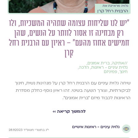
גלויה מראיינת את
הרבנית רחל קרן
״יש לנו שליחות עצומה שתהיה המשכיות, ולו
רק מבחינה זו אסור לוותר על הנשים, שהן
חמישים אחוז מהעם״ – ראיון עם הרבנית רחל
קרן
//
אתיקה
,
ברית אמונים
,
גלוית עיניים - ראיונות
,
הלכה
,
חינוך
,
פמיניזם
שיחה גלוית עיניים עם הרבנית רחל קרן על מנהיגות נשית, חינוך
לביקורתיות, וצורך השעה בשינוי. זהו ראיון נוסף כחלק מסדרת
הראיונות לכבוד מיזם "ברית אמונים".
להמשך קריאה ››
גלוית עיניים - ראיונות אישיים
י״ג בתשרי תשפ״ד 28.9.2023