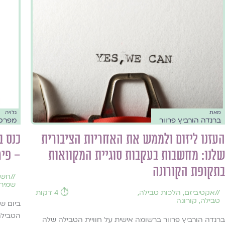
מאת
גלויה
ברנדה הורביץ פרוור
מפרס
העזנו ליזום ולממש את האחריות הציבורית
כנס ב
שלנו: מחשבות בעקבות סוגיית המקוואות
– פי
בתקופת הקורונה
//
חשב
שמיר
//
אקטיביזם
,
הלכות טבילה
,
⏱️ 4 דקות
טבילה
,
קורונה
הטבילה
ברנדה הורביץ פרוור ברשומה אישית על חוויית הטבילה שלה