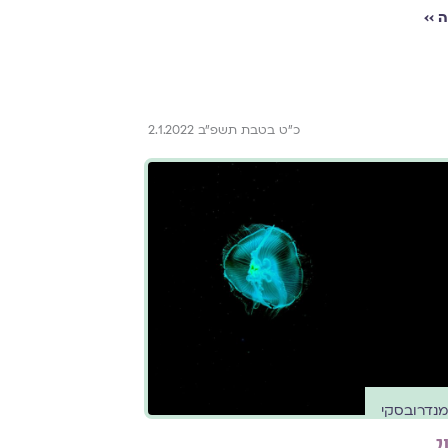
 ››
כ"ט בטבת תשפ"ב 2.1.2022
מנדרובסקי