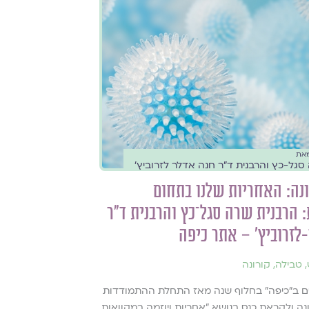
את
סגל-כץ והרבנית ד״ר חנה אדלר לזרוביץ׳
נה: האחריות שלנו בתחום
 הרבנית שרה סגל־כץ והרבנית ד״ר
לזרוביץ' – אתר כיפה
,
טבילה
,
קורונה
 ב״כיפה״ בחלוף שנה מאז התחלת ההתמודדות
נה ולקראת כנס בנושא ״אחריות ויוזמה במקוואות