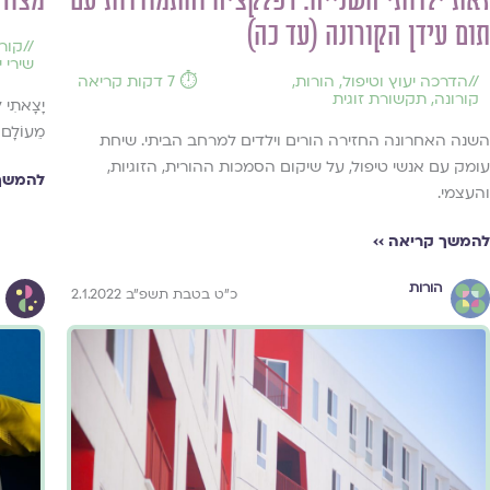
מצור
זאת ילדותי השנייה: רפלקציה והתמודדות עם
תום עידן הקורונה (עד כה)
//
קורו
שירי י
//
הדרכה יעוץ וטיפול
,
הורות
,
⏱️ 7 דקות קריאה
קורונה
,
תקשורת זוגית
יָצָאתִי לְ
מֵעוֹלָם 
השנה האחרונה החזירה הורים וילדים למרחב הביתי. שיחת
עומק עם אנשי טיפול, על שיקום הסמכות ההורית, הזוגיות,
להמשך 
והעצמי.
להמשך קריאה ››
הורות
כ"ט בטבת תשפ"ב 2.1.2022