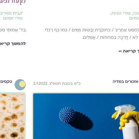
נקעה נפש
נה
,
שירי זוגיות
,
//
בית (שירים 
ומיום
שירי יומיום
חַפֵּשׂ אַחֲרֶיךָ / כְּחוֹקֶרֶת יַבָּשׁוֹת וְיַמִּים / כְּמוֹ כַּף רַגְלִי
בְּד' אַמּוֹתַי סְפו
לֹא / דָּרְכָה בִּמְחוֹזוֹת / אֲפֵלִים.
להמשך קריאה
קריאה ››
אזכורים במדיה
טקסים 
כ"ט בטבת תשפ"ב 2.1.2022