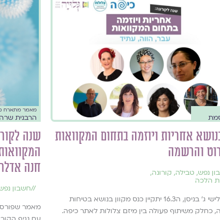
מאמר מתארח מ
מת
הרבנית שרה 
נושא אחריות ויוזמה בתחום המקוואות
שנה לקורו
רוט והרשמה
המקוואות:
חנה אדלר-
ון נפש
,
טבילה
,
קורונה
,
ת הלכה
//
חשבון נפש
ביום שלישי ג׳ בניסן, ה16.3 יתקיין כנס מקוון בנושא בטיחות
מאמר שפורסם
, כחלק משיתוף פעולה בין מיזם צלולות לאתר כיפה.
עם נגיף הקורו