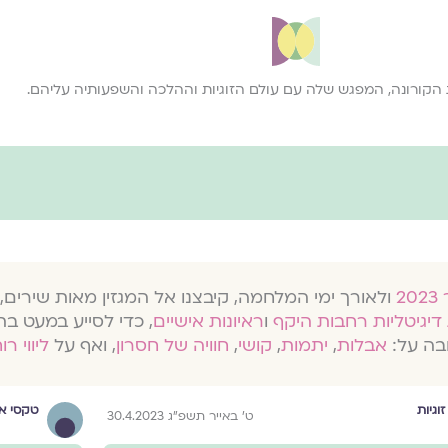
קורונה, המפגש שלה עם עולם הזוגיות וההלכה והשפעותיה עליהם.
ולאורך ימי המלחמה, קיבצנו אל המגזין מאות שירים, 
דיגיטליות רחבות היקף
ו
ראיונות אישיים
, כדי לסייע במעט בת
בה על:
אבלות
,
יתמות
,
קושי
,
חוויה של חסרון
, ואף על
ליווי רו
זוגיות
טקסי א
ט׳ באייר תשפ״ג 30.4.2023