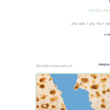
י
על...)
,
קורונה
,
ּנָה / אוֹר בַּלֵּב / חשֶׁךְ בַּלֵּב.
 ››
וטקסיות
י״ב בניסן תשפ״א 25.3.2021