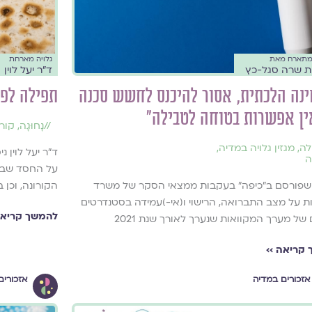
מתארח מאת
גלויה מארחת
ת שרה סגל-כץ
ד״ר יעל לוין
נה הלכתית, אסור להיכנס לחשש סכנה
תפילה לפ
ן אפשרות בטוחה לטבילה"
//
נָחוּגָה
,
קורו
לה
,
מגזין גלויה במדיה
,
ד״ר יעל לוין 
ה
על החסד שבור
פורסם ב״כיפה״ בעקבות ממצאי הסקר של משרד
הקורונה, וכן
ת על מצב התברואה, הרישוי ו(אי-)עמידה בסטנדרטים
להמשך קריאה
של מערך המקוואות שנערך לאורך שנת 2021
קריאה ››
אזכורים במדיה
אזכורים