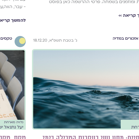
ת ומוזמנים בשמחה. פרטי ההרשמה כאן בפוסט
- עבר, הווה,ע
קריאה ››
להמשך קריאה
אזכורים במדיה
טקסים 
ג' בטבת תשפ"א, 18.12.20
גלויה מארחת
חת
יעל נתנאל יש
יים: מסע נשי בעקבות הטבילה בימי
טקס, טקס