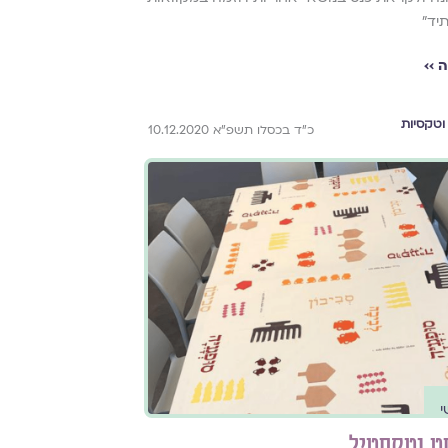
תיד״
 ››
וטקסיות
כ"ד בכסלו תשפ"א 10.12.2020
י
ט וטקסטיל