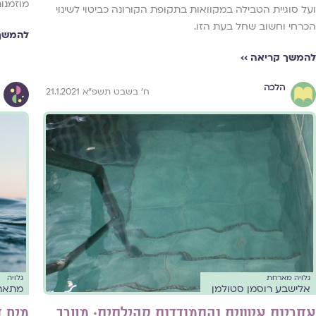
מוזמנו
ועל סוגיית הטבילה במקוואות בתקופת הקורונה כביטוי לשינוי
הכרחי וחשוב שחל בעת הזו.
להמשך 
להמשך קריאה ››
הלכה
ח' בשבט תשפ"א 21.1.2021
גלויה מארחת
גלויה
אלישבע רוסמן סטולמן
מתאר
אחריות אישית והתמודדות קהילתית: מערך
מים ח