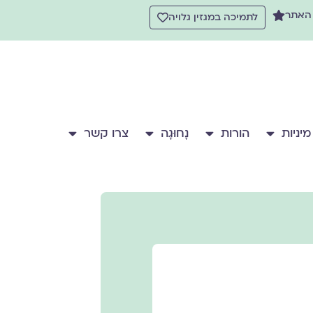
 האתר
לתמיכה במגזין גלויה
מיניות
הורות
נָחוּגָה
צרו קשר