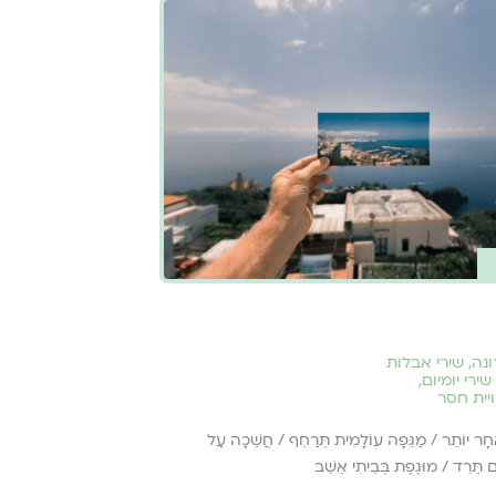
ונה
,
שירי אבלות
שירי יומיום
,
ויית חסר
ֻחָר יוֹתֵר / מַגֵּפָה עוֹלָמִית תְּרַחֵף / חֲשֵׁכָה עַל
ם תֵּרֵד / מוּגֶפֶת בְּבֵיתִי אֵשֵׁב