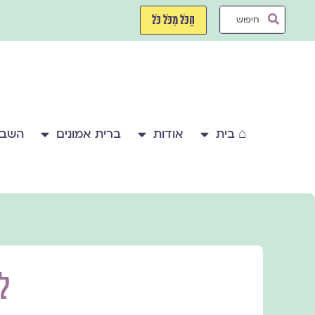
ילוג
Search
תוכן
הַכֹּל מִכֹּל כֹּל
...
⌂ בית
אודות
ברית אמונים
השבע
ל