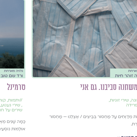
מארחת
גלויה מארחת
 זוהר חיות
ורד שם טוב
שתנה סביבנו. גם אני
טרמינל
נה
,
שירי זוגיות
,
//
יתמות
,
קור
פרידה
,
שירי געגוע
,
שירים על חו
וֹת מְדַוְּחִים עַל מַחְסוֹר בְּבֵיצִים / אֶצְלֵנוּ — מַחְסוֹר
כַּמָּה שָׁנִים מְא
רֶת.
אוּלַמּוֹת נוֹסְעִי