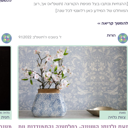
להמשך 
[ההנחיות נכתבו בצל מגיפת הקורונה (תשפ"א) אך, רוב
המוחלט של המידע כאן רלוונטי לכל שנה]
להמשך קריאה ››
הורות
ז׳ בשבט ה׳תשפ״ב 9.1.2022
גלויה 
מאת
חגית 
צוות גלויה