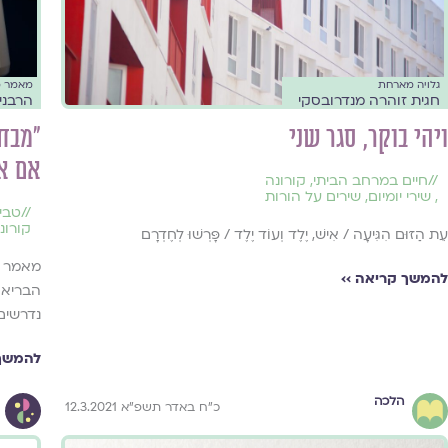
גלויה מארחת
מאמר 
חגית זוהרה מנדרובסקי
הרבני
ויהי בוקר, סגר שני
"מבחי
אם אי
//
חיים במרחב הביתי
,
קורונה
,
שירי יומיום
,
שירים על הורות
//
טבי
קורונ
עֵת הַזּוּם הִגִּיעָה / אִישׁ, יֶלֶד וְעוֹד יֶלֶד / פָּרְשׁוּ לְחֶדְרָם
מאמר ש
להמשך קריאה ››
הבריאו
נדרשים 
להמשך 
הלכה
כ״ח באדר תשפ״א 12.3.2021