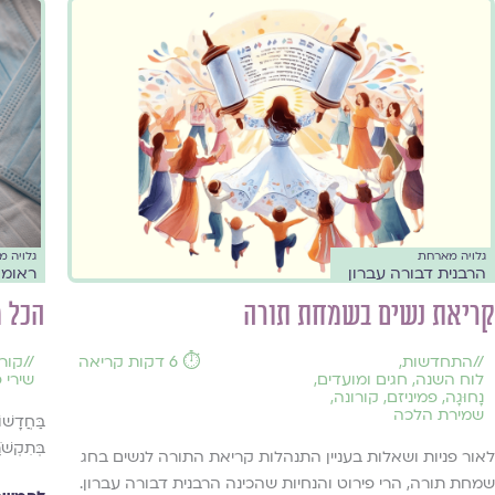
גלויה מארחת
גלויה 
הרבנית דבורה עברון
ראומה
קריאת נשים בשמחת תורה
הכל מ
//
התחדשות
,
⏱️ 6 דקות קריאה
//
קורו
לוח השנה, חגים ומועדים
,
שירי 
נָחוּגָה
,
פמיניזם
,
קורונה
,
שמירת הלכה
בַּחֲדָשׁ
בְּתִקְשֹׁ
לאור פניות ושאלות בעניין התנהלות קריאת התורה לנשים בחג
שמחת תורה, הרי פירוט והנחיות שהכינה הרבנית דבורה עברון.