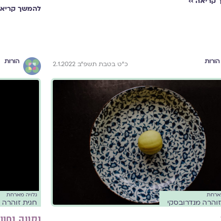
קריאה ››
להמשך קריאה
הורות
הורות
כ"ט בטבת תשפ"ב 2.1.2022
מארחת
גלויה מארחת
זוהרה מנדרובסקי
חגית זוהרה 