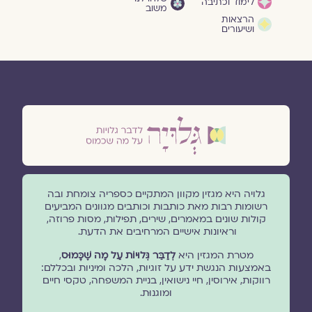
לימוד וכתיבה
משוב
הרצאות
ושיעורים
גלויה היא מגזין מקוון המתקיים כספריה צומחת ובה
רשומות רבות מאת כותבות וכותבים מגוונים המביעים
קולות שונים במאמרים, שירים, תפילות, מסות פרוזה,
וראיונות אישיים המרחיבים את הדעת.
מטרת המגזין היא
לְדַבֵּר גְּלוּיוֹת עַל מָה שֶׁכָּמוּס
,
באמצעות הנגשת ידע על זוגיות, הלכה ומיניות ובכללם:
רווקות, אירוסין, חיי נישואין, בניית המשפחה, טקסי חיים
ומוגנוּת.