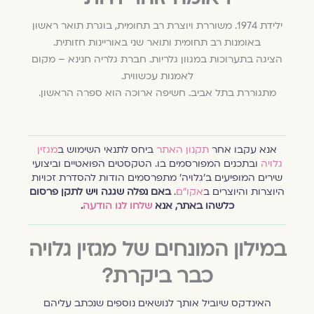
ילידת 1974. משוררת ויוצרת רב תחומית, בוגרת תואר ראשון
באומנות רב תחומית ותואר שני באוריינות חזותית.
הציגה בתערוכות במגוון גלריות. חברת גלריה חנינא – מקום
לאמנות עכשווית.
מתגוררת בתל אביב. חשיפה ארוכה הוא ספרה הראשון.
אנא עקבו אחר
תקנון האתר
ביחס לתנאי השימוש ב
מגזין
גלויה
ובתכנים המפורסמים בו. הטקסטים הפואטיים וביצועי
שירים המופיעים ב׳גלויה׳ מתפרסמים הודות להסדרת זכויות
היוצרות והיוצרים ב
אקו״ם
.
באם נפלה שגגה ויש לתקן פרסום
כלשהו באתר, אנא
שלחו לנו הודעה
.
במילון המונחים של מגזין גלויה
כבר ביקרת?
האינדקס שיוביל אותך לנושאים נוספים שנכתב עליהם