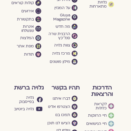
גלויות
קולות קוראים
מתארחות
על המגזין
אירועים
Gluya
Magazine
בתקשורת
מה חדש
איגרות
שנשלחו
הרבנית שרה
סגל־כץ
המלצות
צוות גלויה
מפת אתר
מרכז גלויה
תודות
מילון מושגים
הדרכות
תהיו בקשר
גלויה ברשת
והרצאות
גלויה
דברו איתנו
בפייסבוק
לקראת
הצטרפו אלינו
כלולות
גלויה ביוטיוב
תמכו בנו
חיי הרווקות
הציעו לנו תוכן
חיי הנישואים
שלחו לנו