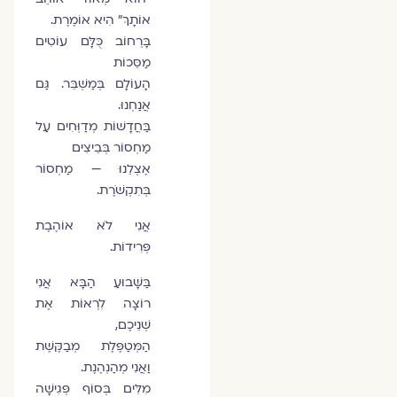
אוֹתָךְ" הִיא אוֹמֶרֶת.
בָּרְחוֹב כֻּלָּם עוֹטִים
מַסֵּכוֹת
הָעוֹלָם בְּמַשְׁבֵּר. גַּם
אֲנַחְנוּ.
בַּחֲדָשׁוֹת מְדַוְּחִים עַל
מַחְסוֹר בְּבֵיצִים
אֶצְלֵנוּ — מַחְסוֹר
בְּתִקְשֹׁרֶת.
אֲנִי לֹא אוֹהֶבֶת
פְּרִידוֹת.
בַּשָּׁבוּעַ הַבָּא אֲנִי
רוֹצָה לִרְאוֹת אֶת
שְׁנֵיכֶם,
הַמְּטַפֶּלֶת מְבַקֶּשֶׁת
וַאֲנִי מְהַנְהֶנֶת.
מִלִּים בְּסוֹף פְּגִישָׁה