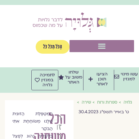
וג
וכן
תפריט
הַכֹּל מִכֹּל כֹּל
שלחו
שו מינוי
הציעו
לתמיכה
משוב על
למגזין
תוכן
במגזין
האתר
לאתר
גלויה
גלויה
ספרות ורוח
שירה
ט׳ באייר תשפ״ג 30.4.2023
הכל
הַמְּטַפֶּלֶת הַזּוּגִית
ראומה
שֶׁלָּנוּ מְשׂוֹחַחַת אִתִּי
זוהר
הַבֹּקֶר
משתנה
חיות
בִּלְעָדֶיךָ. נָהוּג לְפַצֵּל