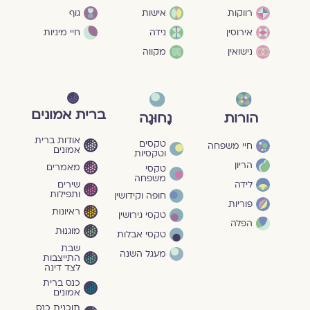
גוף
רווקות
אישות
חיי מיניות
אירוסין
נידה
נישואין
מקווה
ברית אמונים
הורות
נָחוּגָה
אודות ברית
טקסים
חיי משפחה
אמונים
וטקסיות
הריון
מאמרים
טקסי
משפחה
שירים
לידה
ותפילות
חופה וקידושין
פוריות
ראיונות
טקסי גירושין
הפלה
מוגנוּת
טקסי אבלות
שבת
מעגל השנה
התייצבות
לצד דינה
כנס ברית
אמונים
תוכנית כנס