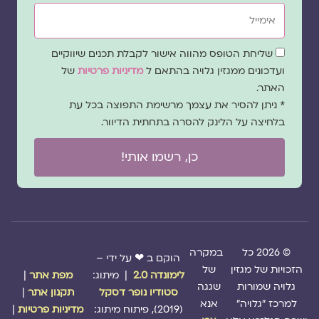
אימייל
שדה
שליחת הטופס מהווה אישור לקבלת תכנים שיווקיים
הסכמה
ועדכונים ממגזין גלויה בהתאם ל
מדיניות פרטיות
של
האתר.
* ניתן להסיר את עצמך מרשימת התפוצה בכל עת
בלחיצה על הלינק להסרה בתחתית הדיוור.
כן, רשמו אותי!
© 2026 כל
במקרה
הוקם ב ❤ על ידי –
הזכויות של מגזין
של
לימונדה 2.0
| מיתוג:
מפת אתר
|
גלויה שמורות
שגגה
סטודיו נופר דסקל
תקנון אתר
|
למרכז "גלויה"
אנא
(2019), פיתוח מיתוג:
מדיניות פרטיות
|