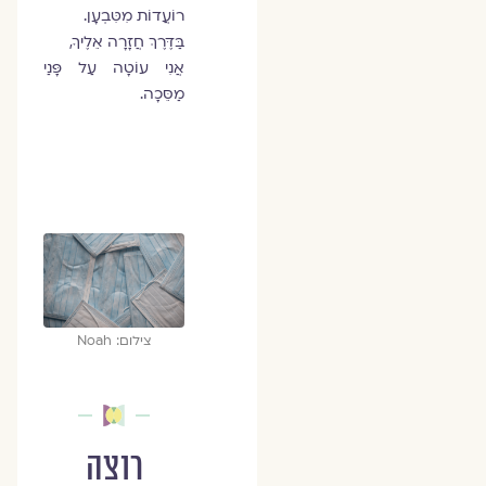
רוֹעֲדוֹת מִטִּבְעָן.
בַּדֶּרֶךְ חֲזָרָה אֵלֶיךָ,
אֲנִי עוֹטָה עַל פָּנַי
מַסֵּכָה.
צילום: Noah
רוצה