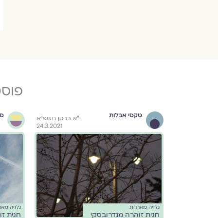
פוסט
טקסי אבלות
ספ
ט בטבת תשפ"ב
י"א בניסן תשפ"א
24.3.2021
2.1.2022
גלויה מארחת
גלויה מא
חגית זוהרה מנדרובסקי
חגית זו