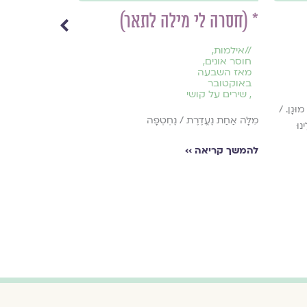
* (חסרה לי מילה לתאר)
ויהי בוקר, 
//
אילמות
,
//
חוסר אונים
,
חיים במרחב
מאז השבעה
הביתי
באוקטובר
,
קורונה
,
,
שירים על קושי
שירי יומיום
,
שירים על הור
מוּגָן. /
מִלָּה אַחַת נֶעֱדֶרֶת / נֶחְטְפָה
נוּ
עֵת הַזּוּם הִגִּיעָה 
לְחֶדְרָם
להמשך קריאה ››
להמשך קריאה ›