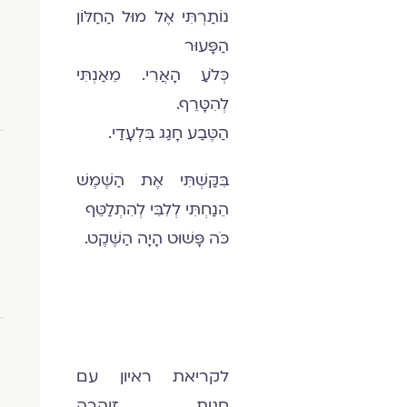
נוֹתַרְתִּי אֶל מוּל הַחַלּוֹן
הַפָּעוּר
כְּלֹעַ הָאֲרִי. מֵאַנְתִּי
לְהִטָּרֵף.
הַטֶּבַע חָגַג בִּלְעָדַי.
בִּקַּשְׁתִּי אֶת הַשֶּׁמֶשׁ
הֵנַחְתִּי לְלִבִּי לְהִתְלַטֵּף
כֹּה פָּשׁוּט הָיָה הַשֶּׁקֶט.
לקריאת ראיון עם
חגית זוהרה