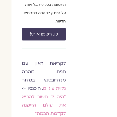
התפוצה בכל עת בלחיצה
על הלינק להסרה בתחתית
הדיוור.
כן, רשמו אותי!
לקריאת ראיון עם
חגית זוהרה
מנדרובסקי במדור
גלוית עיניים
, היכנסו >>
״היה לי חשוב להביא
את עולם הזיקנה
לקדמת הבמה״