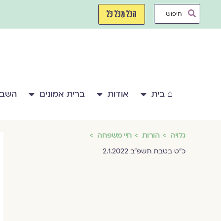
ילוג
Search
תוכן
הַכֹּל מִכֹּל כֹּל
...
⌂ בית
אודות
ברית אמונים
השבע
גלויה
הורות
חיי משפחה
כ"ט בטבת תשפ"ב 2.1.2022