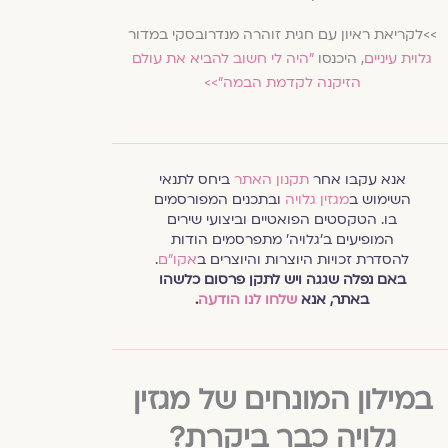
>>לקריאת ראיון עם חגית זוהרה מנדרובסקי במדור
גלוית עיניים
, היכנסו
״היה לי חשוב להביא את עולם
הזיקנה לקדמת הבמה״>>
אנא עקבו אחר
תקנון האתר
ביחס לתנאי
השימוש ב
מגזין גלויה
ובתכנים המפורסמים
בו. הטקסטים הפואטיים וביצועי שירים
המופיעים ב׳גלויה׳ מתפרסמים הודות
להסדרת זכויות היוצרות והיוצרים ב
אקו״ם
.
באם נפלה שגגה ויש לתקן פרסום כלשהו
באתר, אנא
שלחו לנו הודעה
.
במילון המונחים של מגזין
גלויה כבר ביקרת?