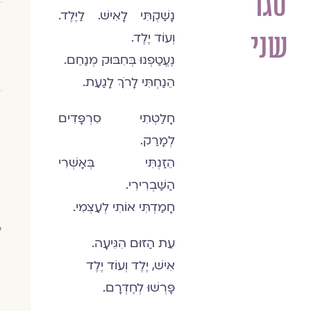
סגר
נָשַׁקְתִּי לָאִישׁ. לַיֶּלֶד.
שני
וְעוֹד יֶלֶד.
נֶעֱטַפְנוּ בְּחִבּוּק מְנַחֵם.
הֵנַחְתִּי לָרֹךְ לָגַעַת.
חָלַטְתִי סִרְפָּדִים
לְמָרַק.
הֵזַנְתִּי בְּאָשְׁרִי
הַשַּׁבְרִירִי.
חָמַדְתִּי אוֹתִי לְעַצְמִי.
י
עֵת הַזּוּם הִגִּיעָה.
אִישׁ, יֶלֶד וְעוֹד יֶלֶד
פָּרְשׁוּ לְחֶדְרָם.