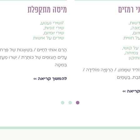
י רמזים
מיטה מתקפלת
שות
,
//
שירי געגוע
,
ונה
,
שירי זוגיות
,
יום
,
שירי יומיום
,
ל חוויית
שירים על אישות
על קושי
,
הָרֵם אוֹתִי לְחַיִּים / בִּשְׁאָגוֹת שֶׁל פֶּרַח 
 צמיחה
,
עָלִים חֲצוּפִים שֶׁל כּוֹתֶרֶת / יִשְּׁרוּ מֵעָלֵי
תיקון
בְּמִטָּה
ִיד שִׁמָּמוֹן. / הַרְפָּיָה מוֹלִידָה /
ֶבֶת. בַּשָּׁמַיִם
להמשך קריאה ››
ריאה ››
3
2
1