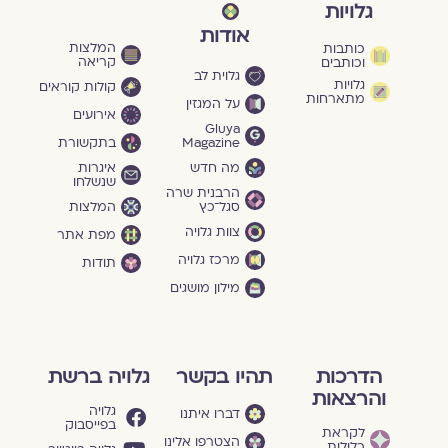
גלויות
אודות
המלצות
כותבות
קריאה
וכותבים
גלוית לב
גלויות
קולות קוראים
מתארחות
על המגזין
אירועים
Gluya
Magazine
בתקשורת
מה חדש
איגרות
שנשלחו
הרבנית שרה
סגל־כץ
המלצות
צוות גלויה
מפת אתר
מרכז גלויה
תודות
מילון מושגים
הדרכות
תהיו בקשר
גלויה ברשת
והרצאות
גלויה
דברו איתנו
בפייסבוק
לקראת
הצטרפו אלינו
כלולות