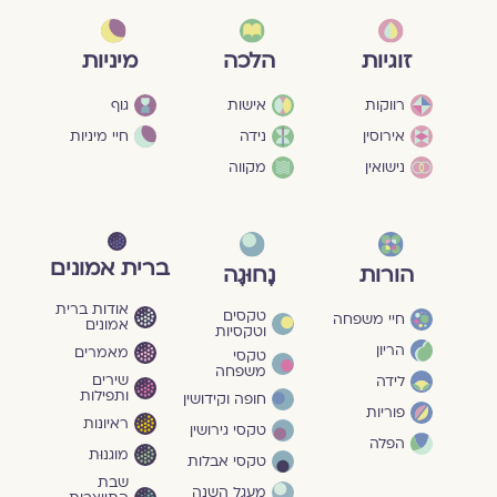
מיניות
זוגיות
הלכה
גוף
רווקות
אישות
חיי מיניות
אירוסין
נידה
נישואין
מקווה
ברית אמונים
הורות
נָחוּגָה
אודות ברית
טקסים
חיי משפחה
אמונים
וטקסיות
הריון
מאמרים
טקסי
משפחה
שירים
לידה
ותפילות
חופה וקידושין
פוריות
ראיונות
טקסי גירושין
הפלה
מוגנוּת
טקסי אבלות
שבת
מעגל השנה