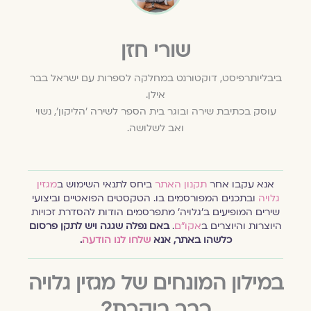
שורי חזן
ביבליותרפיסט, דוקטורנט במחלקה לספרות עם ישראל בבר
אילן.
עוסק בכתיבת שירה ובוגר בית הספר לשירה 'הליקון', נשוי
ואב לשלושה.
אנא עקבו אחר
תקנון האתר
ביחס לתנאי השימוש ב
מגזין
גלויה
ובתכנים המפורסמים בו. הטקסטים הפואטיים וביצועי
שירים המופיעים ב׳גלויה׳ מתפרסמים הודות להסדרת זכויות
היוצרות והיוצרים ב
אקו״ם
.
באם נפלה שגגה ויש לתקן פרסום
כלשהו באתר, אנא
שלחו לנו הודעה
.
במילון המונחים של מגזין גלויה
כבר ביקרת?