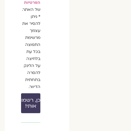
הפרטיות
של האתר.
* ניתן
להסיר את
עצמך
מרשימת
התפוצה
בכל עת
בלחיצה
על הלינק
להסרה
בתחתית
הדיוור.
כן, רשמו
אותי!