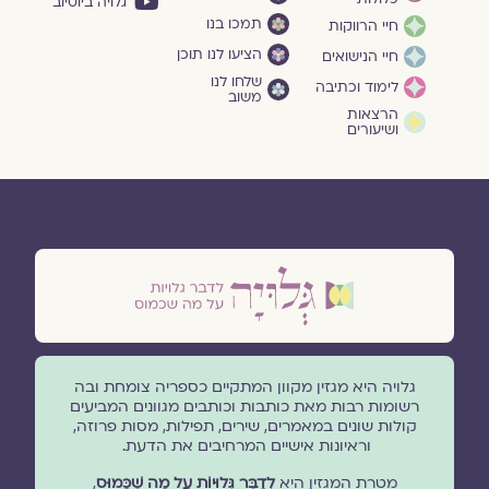
גלויה ביוטיוב
תמכו בנו
חיי הרווקות
הציעו לנו תוכן
חיי הנישואים
שלחו לנו
לימוד וכתיבה
משוב
הרצאות
ושיעורים
גלויה היא מגזין מקוון המתקיים כספריה צומחת ובה
רשומות רבות מאת כותבות וכותבים מגוונים המביעים
קולות שונים במאמרים, שירים, תפילות, מסות פרוזה,
וראיונות אישיים המרחיבים את הדעת.
מטרת המגזין היא
לְדַבֵּר גְּלוּיוֹת עַל מָה שֶׁכָּמוּס
,