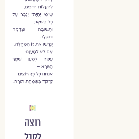
לְהַעֲלוֹת חִיּוּכִים,
שֶׁ"מִי יִחְיֶה" יִגְבַּר עַל
כָּל הַשְּׁאָר,
וּתְשׁוּבָה וּצְדָקָה
וּתְפִלָּה
יְגָרְשׁוּ אֵת זוֹ הַמַּחֲלָה,
אִם לֹא לְמַעֲנֵנוּ
עֲשֵׂה לְמַעַן שִׁמְךָ
הַנּוֹרָא –
אֲנַחְנוּ כָּל כָּךְ רוֹצִים
לִרְקֹד בְּשִׂמְחַת תּוֹרָה.
רוצה
לקבל