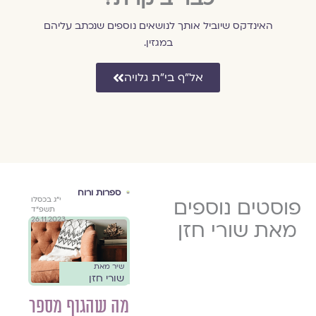
האינדקס שיוביל אותך לנושאים נוספים שנכתב עליהם
במגזין.
אל״ף בי״ת גלויה
מעגל השנה
ספרות ורוח
השב
כ׳ בתשרי
פוסטים נוספים
ט"ו באב תש"ף
י״ג בכסלו
באו
שיר 
ה׳תשפ״ו
5.8.2020
תשפ״ד
שורי
26.11.2023
12.10.2025
מאת שורי חזן
 בסיום
מה
שיר מאת
גלויה מארחת
שורי חזן
שורי חזן
//
מה שהגוף מספר
תפילת ט"ו באב
מאז
השב