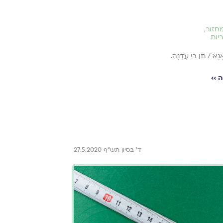
חזור
,
יות
נָּא / תֵּן בִּי עֶדְנָה.
 ››
ד' בסיון תש"ף 27.5.2020