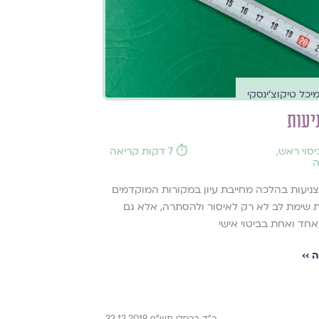
יכל טיקוצ'ינסקי
יעות
יסוי ראש
,
⏱️ 7 דקות קריאה
ה
ניעות בהלכה מחייבת עיון במקורות המוקדמים
 שימת לב לא רק לאיסור ולהסתרה, אלא גם
אחד ואחת בביטוי אישי
 ››
כ"ד בכסלו תש"ף 22.12.2019