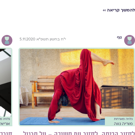
להמשך קריאה ››
גוף
י״ח בחשון תשפ״א 5.11.2020
גלויה מארחת
גלויה 
מוריה נווה
אריאל