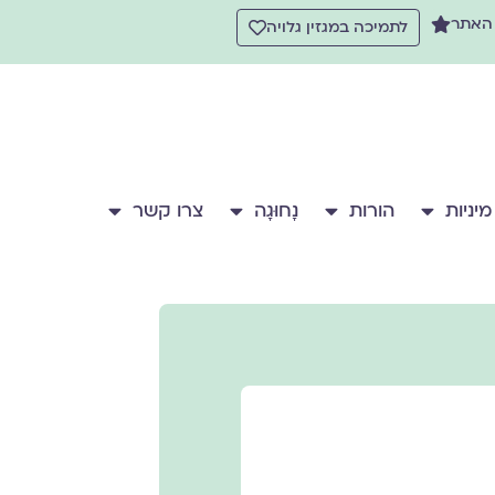
 האתר
לתמיכה במגזין גלויה
מיניות
הורות
נָחוּגָה
צרו קשר