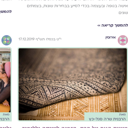
אישה בגופה ובעצמה בכדי לסייע בבחירות שונות, בצמתים
להמשך 
שונים
להמשך קריאה ››
אירוסין
י"ט בכסלו תש"ף 17.12.2019
מאת
מאת
הרבנית שרה סגל-כץ
הרבני