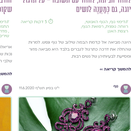
לחזור הביתה, לחזור עם תשובה – על תרגול
חורבן
יוגה, גם כְּמַעֲנֶה לנשים
שקופ
//
דימוי גוף
,
הגוף האנושי
,
⏱️ 5 דקות קריאה
//
דימו
רווחה גופנית
,
רפואת הגוף
,
התמו
רצפת האגן
,
מדר
שירים
היוגה מביאה אל קדמת הבמה שילוב של גוף ונפש. למרות
אריאלה
שהחלה את דרכה כתרגול לגברים בלבד היא מביאה מזור
נכות ש
ומסייעת לבעיותיהן של נשים רבות.
שלבי ה
להמשך קריאה ››
להמשך 
גוף
י"ט בסיון תש"ף 11.6.2020