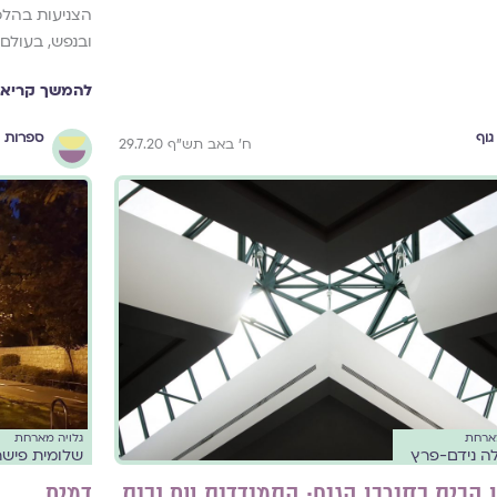
הצניעות בהלכ
ובנפש, בעולם.
להמשך קריאה
גוף
ספרות ו
ח' באב תש"ף 29.7.20
מארחת
גלויה מארחת
ה נידם-פרץ
שלומית פישר