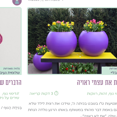
מארחת
גלויה מארחת
בליי
שלומית נעים
 את עצמי ראויה
הדברים שא
י גוף
,
זהות
,
רווקות
⏱️ 3 דקות קריאה
//
דימוי גוף
,
שירים על ני
נטיעות ט"ו בשבט בכיתה ה', שידכו את רונית לילד שלא
בְּגִידַת הַגּוּף / 
ם באמת דבר מהותי במשותף. באותו הרגע נולדה הנחת
לה, "את לא ראויה"...