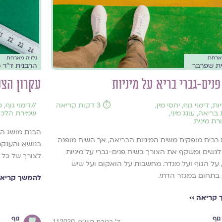
מארחת
גלויה מארחת
ת שפרבר
הרבנית ד"ר מ
נים-גברי בריא על מיניות
עקרון הצנ
ות
,
דימוי גוף
,
יחסי מין
,
⏱️ 3 דקות קריאה
//
דימוי גוף
,
כ
ת בריאה
,
עונג מיני
,
שמירת הלכ
ת מינית
הבנת מושג הצ
ת רבים מופקים משיח המיניות הבריאה, אך השיח מופנה
בנושא והענקת
לנשים ומשקף את הצורך בשיח פנים-גברי על מיניות
לצורך של כל 
 על הגוף ועל מגדר. מחשבות על הואקום ועל שיש
בתחום במגזר הדתי.
להמשך קריאה
קריאה ››
גוף
גוף
ד' בטבת תש"ף, 1.1.2020