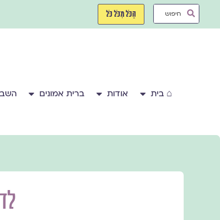
ילוג
Search
תוכן
הַכֹּל מִכֹּל כֹּל
...
⌂ בית
אודות
ברית אמונים
השבע
לדב