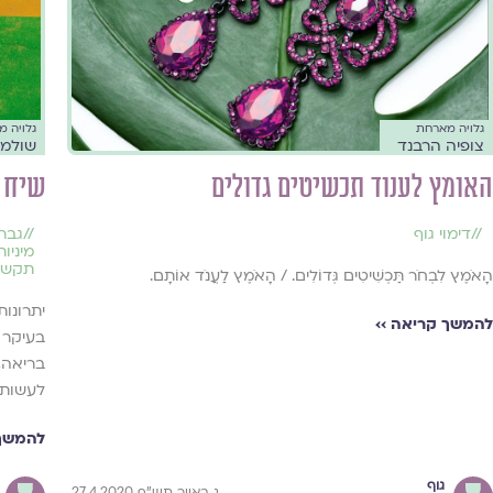
גלויה מארחת
גלויה 
צופיה הרבנד
שולמי
האומץ לענוד תכשיטים גדולים
שיח פ
//
דימוי גוף
//
גברי
מיניו
תקשור
הָאֹמֶץ לִבְחֹר תַּכְשִׁיטִים גְּדוֹלִים. / הָאֹמֶץ לַעֲנֹד אוֹתָם.
יתרונו
להמשך קריאה ››
בעיקר 
בריאה,
לעשות 
להמשך 
גוף
ג באייר תש"ף 27.4.2020