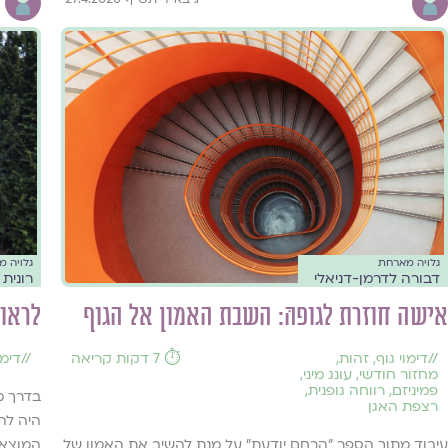
גלויה מארחת
גלויה 
דבורה לדרמן-דניאלי
רונית 
אישה חוזרת לגופהּ: השבת האמון אל הגוף
לראות
//
דימוי גוף
,
זהות
,
⏱️ 7 דקות קריאה
//
דימו
מחזור חודשי
,
עונג מיני
,
פמיניזם
,
רווחה גופנית
,
בדרך מ
רצפת האגן
היה לה
עיבוד מתוך הספר "הרחם יודעת" על מנת להשיב את האמון של
המוצא ש