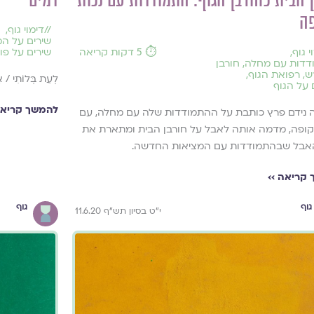
 הבית כחורבן הגוף: התמודדות עם נכות
דמים
ה
//
דימוי גוף
,
שירים על המ
י גוף
,
⏱️ 5 דקות קריאה
שירים על פור
דדות עם מחלה
,
חורבן
ש
,
רפואת הגוף
,
לְעֵת בְּלוֹתִי / אָ
 על הגוף
להמשך קריאה
 נידם פרץ כותבת על ההתמודדות שלה עם מחלה, עם
קופה, מדמה אותה לאבל על חורבן הבית ומתארת את
אבל שבהתמודדות עם המציאות החדשה.
קריאה ››
גוף
גוף
י"ט בסיון תש"ף 11.6.20