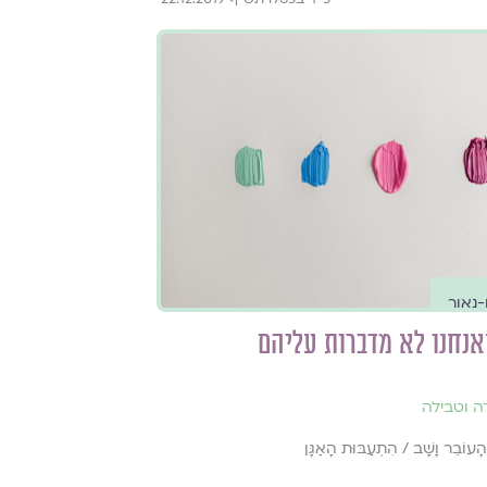
-נאור
נחנו לא מדברות עליהם
דה וטבילה
הָעוֹבֵר וָשָׁב / הִתְעַבּוּת הָאַגָּן