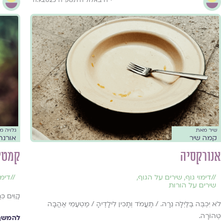
שיר מאת
גלויה 
קמה שיר
אורנה
אנורקסיה
קמטי
//
דימוי גוף
,
שירים על הגוף
,
//
דימו
שירים על הורות
קַוִּים כִ
לֹא יִכְבֶּה בַלַּיְלָה נֵרָהּ. / תַּעֲמֹד וְתָכִין לִילָדֶיהָ / מַטְעַמֵּי אַהֲבָה
טְהוֹרָה.
להמשך 