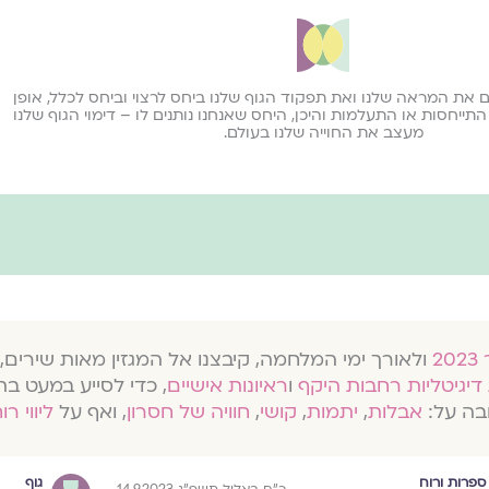
ם את המראה שלנו ואת תפקוד הגוף שלנו ביחס לרצוי וביחס לכלל, אופן
תייחסות או התעלמות והיכן, היחס שאנחנו נותנים לו – דימוי הגוף שלנו
מעצב את החוייה שלנו בעולם.
ולאורך ימי המלחמה, קיבצנו אל המגזין מאות שירים, 
דיגיטליות רחבות היקף
ו
ראיונות אישיים
, כדי לסייע במעט בת
בה על:
אבלות
,
יתמות
,
קושי
,
חוויה של חסרון
, ואף על
ליווי רו
ספרות ורוח
גוף
כ״ח באלול תשפ״ג 14.9.2023