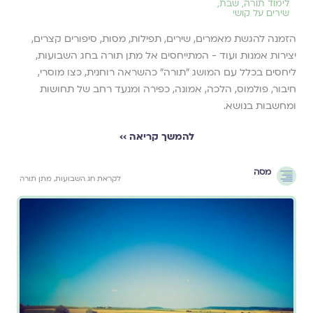
לימוד תורה
,
שבת
,
שירים על קושי
הזמנה להגשת מאמרים, שירים, תפילות, מסות, סיפורים קצרים,
יצירות אמנות ועוד - המתייחסים אל מתן תורה בחג השבועות,
ליחסים בכלל עם המושג ״תורה״ כהשראה רוחנית, כצו מוסרי,
חיבור, פולמוס, הלכה, אמונה, כפירה ומנעד רחב של תחושות
ומחשבות בנושא.
להמשך קריאה ››
מסה
לקראת חג השבועות, מתן תורה