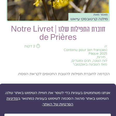
מאמר מאת
מילנה קרטובסקי עייאש
חוברת התפילות שלנו | Notre Livret
de Prières
//
⏱️ 2 דקות
(en français) Contenu pour
Pâque 2025
,
חירות
,
לוח השנה, חגים ומועדים
,
מאז השבעה באוקטובר
הקדמה לחוברת תפילות להשבת החטופים לקראת הפסח.
להמשך קריאה ››
אסופת פסח
ט׳ בניסן ה׳תשפ״ה 7.4.2025