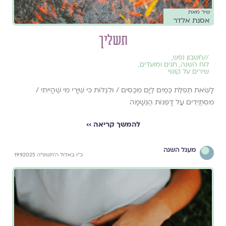
שיר מאת
אסנת אלדר
תשליך
//
חשבון נפש
,
לוח השנה, חגים ומועדים
,
שירים על קושי
לָשֵׂאת תְּפִלַּת כַּמַּיִם לַיָּם מְכַסִּים / וּלְגַלּוֹת כִּי שְׁיָרֵי מִי שֶׁהָיִיתִי /
מִסְתַּיְּדִים עַל דָּפְנוֹת הַנְּשָׁמָה
להמשך קריאה ››
מעגל השנה
כ״ו באלול ה׳תשפ״ה 19.9.2025