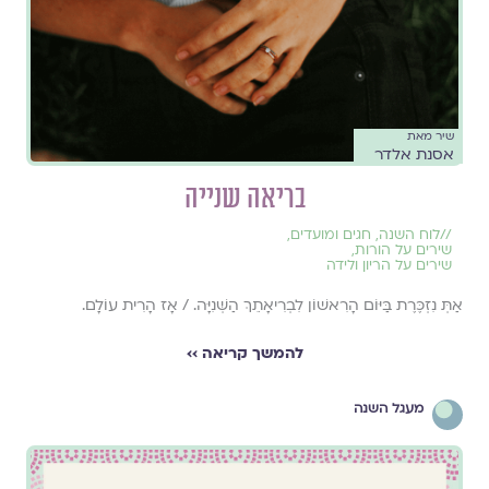
שיר מאת
אסנת אלדר
בריאה שנייה
//
לוח השנה, חגים ומועדים
,
שירים על הורות
,
שירים על הריון ולידה
אַתְּ נִזְכֶּרֶת בַּיּוֹם הָרִאשׁוֹן לִבְרִיאָתֵךְ הַשְּׁנִיָּה. / אָז הָרִית עוֹלָם.
להמשך קריאה ››
מעגל השנה