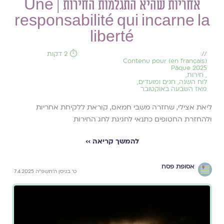
אחריות שהיא התגלמות החירות | Une
responsabilité qui incarne la
liberté
//
⏱️ 2 דקות
(en français) Contenu pour
Pâque 2025
,
חירות
,
לוח השנה, חגים ומועדים
,
מאז השבעה באוקטובר
ליאת אצילי, שחזרה משבי חמאס, קוראת ללקיחת אחריות
ולהחזרת החטופים כתנאי לחגיגת לחג החירות
להמשך קריאה ››
אסופת פסח
ט׳ בניסן ה׳תשפ״ה 7.4.2025