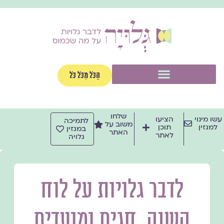
ילוג
תוכן
תפריט
הַכֹּל מִכֹּל כֹּל
שלחו
עשו מינוי
הציעו
לתמיכה
משוב על
למגזין
תוכן
במגזין
האתר
לאתר
גלויה
לדבר גלויות על לוח
השנה, חגים ומועדים