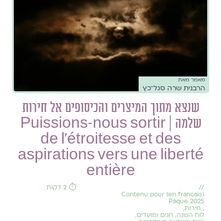
מאמר מאת
הרבנית שרה סגל־כץ
שנצא מתוך המיצרים והכיסופים אל חירות
שלמה | Puissions-nous sortir
de l’étroitesse et des
aspirations vers une liberté
entière
//
⏱️ 2 דקות
(en français) Contenu pour
Pâque 2025
,
חירות
,
לוח השנה, חגים ומועדים
,