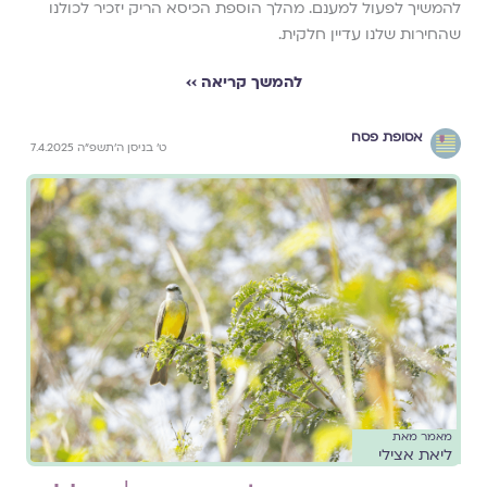
להמשיך לפעול למענם. מהלך הוספת הכיסא הריק יזכיר לכולנו
שהחירות שלנו עדיין חלקית.
להמשך קריאה ››
אסופת פסח
ט׳ בניסן ה׳תשפ״ה 7.4.2025
מאמר מאת
ליאת אצילי