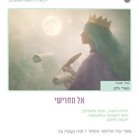
י״ג באדר ה׳תשפ״ו 2.3.2026
שיר מאת
שורי חזן
אל תחרישי
//
לוח השנה, חגים ומועדים
,
מאז השבעה באוקטובר
,
תקווה ותיקון
סַפְּרִי מָה שְׁלוֹמֵךְ אֶסְתֵּר / וּמָה נַעֲשָׂה בָּךְ