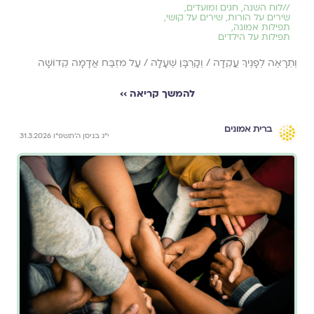
//
לוח השנה, חגים ומועדים
,
שירים על הורות
,
שירים על קושי
,
תפילות אמונה
,
תפילות על הילדים
וְתֵרָאֶה לְפָנֶיךָ עֲקֵדָה / וְקָרְבָּן שֶׁעָלָה / עַל מִזְבַּח אֲדָמָה קְדוֹשָׁה
להמשך קריאה ››
ברית אמונים
י״ג בניסן ה׳תשפ״ו 31.3.2026