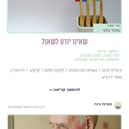
שיר מאת
מיכל גולני
שאינו יודע לשאול
//
חינוך
,
ילדוּת
,
לוח השנה, חגים ומועדים
,
משפחה
,
שירים על משפחה
וְהִגַּדְתָּ לְבִנְךָ, / וַאֲנַחְנוּ גַּם נַקְשִׁיב / לֶחָכָם וְלַתָּם / לָרָשָׁע – לִכְאוֹרָה,
שֶׁמַּר לוֹ וְרַע
להמשך קריאה ››
ספרות ורוח
י״ג בניסן ה׳תשפ״ו 31.3.2026