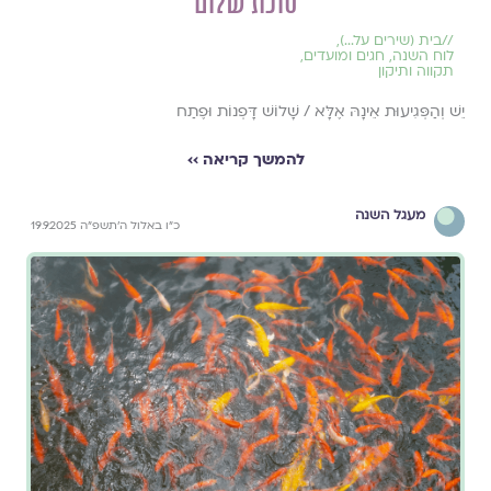
סוכת שלום
//
בית (שירים על...)
,
לוח השנה, חגים ומועדים
,
תקווה ותיקון
יֵשׁ וְהַפְּגִיעוּת אֵינָהּ אֶלָּא / שָׁלוֹשׁ דָּפְנוֹת וּפֶתַח
להמשך קריאה ››
מעגל השנה
כ״ו באלול ה׳תשפ״ה 19.9.2025