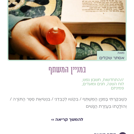
מאת
אסתר שקלים
במניין המשתף
//
התחדשות
,
חשבון נפש
,
לוח השנה, חגים ומועדים
,
פמיניזם
כְּשֶׁבִּקַּרְתִּי בַּמִּנְיָן הַמְּשַׁתֵּף / בִּקְּשׁוּ לְכַבְּדֵנִי / בִּנְשִׂיאַת סֵפֶר הַתּוֹרָה /
וְהוֹלָכָתוֹ בְּעֶזְרַת הַנָּשִׁים
להמשך קריאה ››