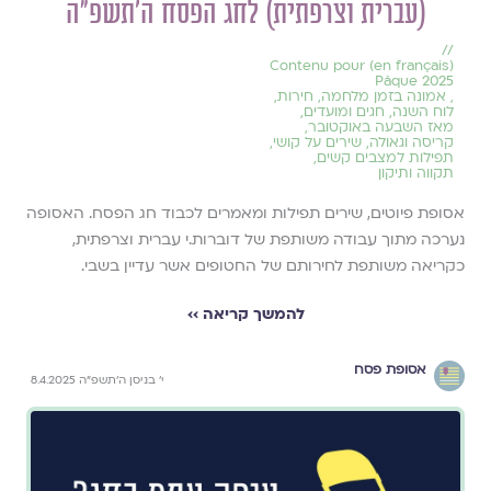
(עברית וצרפתית) לחג הפסח ה'תשפ"ה
//
(en français) Contenu pour
Pâque 2025
,
אמונה בזמן מלחמה
,
חירות
,
לוח השנה, חגים ומועדים
,
מאז השבעה באוקטובר
,
קריסה וגאולה
,
שירים על קושי
,
תפילות למצבים קשים
,
תקווה ותיקון
אסופת פיוטים, שירים תפילות ומאמרים לכבוד חג הפסח. האסופה
נערכה מתוך עבודה משותפת של דוברות.י עברית וצרפתית,
כקריאה משותפת לחירותם של החטופים אשר עדיין בשבי.
להמשך קריאה ››
אסופת פסח
י׳ בניסן ה׳תשפ״ה 8.4.2025