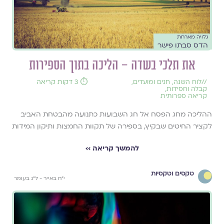
גלויה מארחת
הדס סבתו פישר
את תלכי בשדה – הליכה בתוך הספירות
//
לוח השנה, חגים ומועדים
,
⏱️ 3 דקות קריאה
קבלה וחסידות
,
קריאה ספרותית
ההליכה מחג הפסח אל חג השבועות כתנועה מהבטחת האביב
לקציר החיטים שבקיץ, בספירה של תקוות החמצות ותיקון המידות
להמשך קריאה ››
טקסים וטקסיות
י״ח באייר - ל״ג בעומר