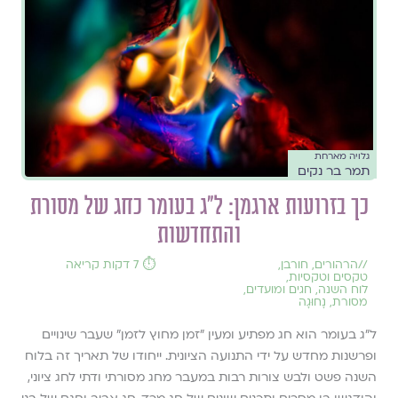
גלויה מארחת
תמר בר נקים
כך בזרועות ארגמן: ל"ג בעומר כחג של מסורת
והתחדשות
//
הרהורים
,
חורבן
,
⏱️ 7 דקות קריאה
טקסים וטקסיות
,
לוח השנה, חגים ומועדים
,
מסורת
,
נָחוּגָה
ל"ג בעומר הוא חג מפתיע ומעין "זמן מחוץ לזמן" שעבר שינויים
ופרשנות מחדש על ידי התנועה הציונית. ייחודו של תאריך זה בלוח
השנה פשט ולבש צורות רבות במעבר מחג מסורתי ודתי לחג ציוני,