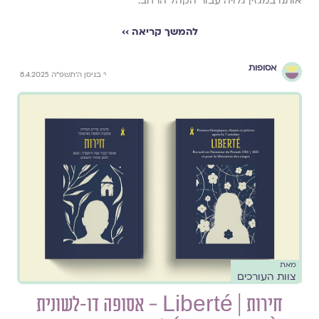
אותנו במגזין גלויה עבור הקהל הרחב.
להמשך קריאה ››
אסופות
י׳ בניסן ה׳תשפ״ה 8.4.2025
מאת
צוות העורכים
חירות | Liberté – אסופה דו-לשונית