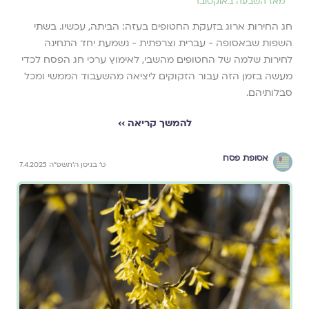
מאז השבעה באוקטובר
חג החירות ארוג בזעקת החטופים בעזה: הביתה, עכשיו. בשתי
השפות שבאסופה - עברית וצרפתית - נשמעת יחד התחינה
לחירות שלמה של החטופים מהשבי, לאימוץ ערכי חג הפסח לכדי
מעשה בזמן הזה עבור הזקוקים ליציאה מהשעבוד הממשי ומכל
סבלותיהם.
להמשך קריאה ››
אסופת פסח
ט׳ בניסן ה׳תשפ״ה 7.4.2025