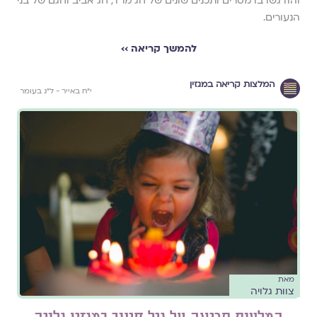
והודגשו בו מסרים ותכנים שונים של חג מרד, חג אביב וחגם של בני
הנעורים.
להמשך קריאה ››
המלצות קריאה במגזין
י״ח באייר - ל״ג בעומר
מאת
צוות גלויה