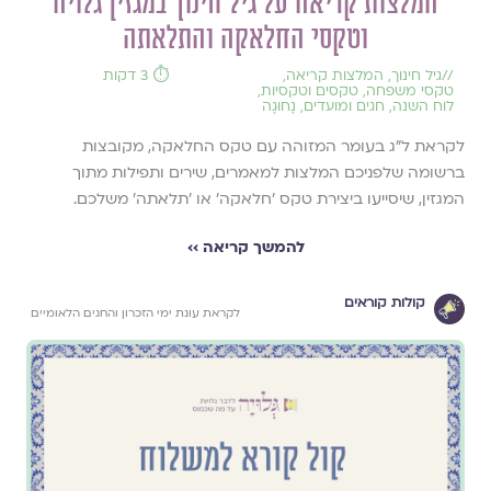
המלצות קריאה על גיל חינוך במגזין גלויה
וטקסי החלאקה והתלאתה
//
גיל חינוך
,
המלצות קריאה
,
⏱️ 3 דקות
טקסי משפחה
,
טקסים וטקסיות
,
לוח השנה, חגים ומועדים
,
נָחוּגָה
לקראת ל"ג בעומר המזוהה עם טקס החלאקה, מקובצות
ברשומה שלפניכם המלצות למאמרים, שירים ותפילות מתוך
המגזין, שיסייעו ביצירת טקס 'חלאקה' או 'תלאתה' משלכם.
להמשך קריאה ››
קולות קוראים
לקראת עונת ימי הזכרון והחגים הלאומיים