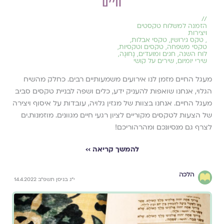
חיים
//
הזמנה למשלוח טקסטים
ויצירות
,
טקס גירושין
,
טקסי אבלות
,
טקסי משפחה
,
טקסים וטקסיות
,
לוח השנה, חגים ומועדים
,
נָחוּגָה
,
שירי יומיום
,
שירים על קושי
מעגל החיים מזמן לנו אירועים משמעותיים רבים. כחלק מהשיח
הגלוי, אנחנו שואפות להעניק ידע, כלים ושפה לבניית טקסים סביב
מעגל החיים. אנחנו בצוות של מגזין גלויה, עובדות על איסוף ויצירה
של הצעות לטקסים מקוריים לציון רגעי חיים מגוונים. מוזמנות.ים
לצרף גם מנסיונכם ומהרהוריכם!
להמשך קריאה ››
הלכה
י״ג בניסן תשפ״ב 14.4.2022