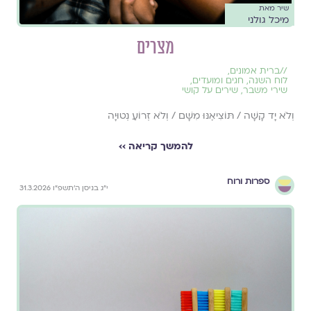
שיר מאת
מיכל גולני
מצרים
//
ברית אמונים
,
לוח השנה, חגים ומועדים
,
שירי משבר
,
שירים על קושי
וְלֹא יָד קָשָׁה / תּוֹצִיאֶנּוּ מִשָּׁם / וְלֹא זְרוֹעַ נְטוּיָה
להמשך קריאה ››
ספרות ורוח
י״ג בניסן ה׳תשפ״ו 31.3.2026