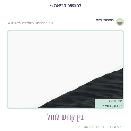
להמשך קריאה ››
ספרות ורוח
ט״ו במרחשוון ה׳תשפ״ו, 6.11.2025
שיר מאת
יצחק גווילי
בין קודש לחול
//
לוח השנה, חגים ומועדים