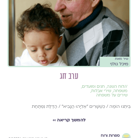
שיר מאת
מיכל גולני
ערב חג
//
לוח השנה, חגים ומועדים
,
משפחה
,
שירי אבלות
,
שירים על משפחה
בֵּיתֵנוּ הוֹמֶה / כְּשֶׁשָּׁרִים "אֵלִיָּהוּ הַנָּבִיא" / הַדֶּלֶת נִפְתַּחַת
להמשך קריאה ››
ספרות ורוח