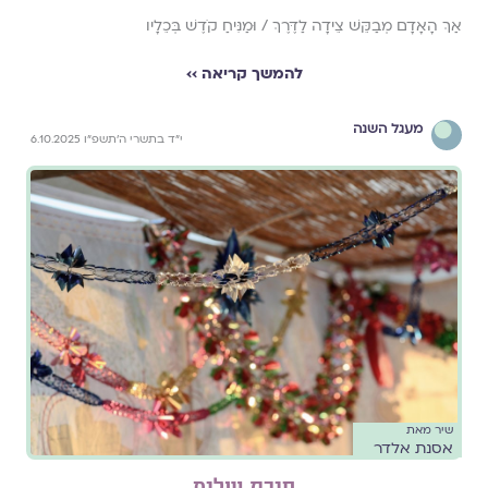
אַךְ הָאָדָם מְבַקֵּשׁ צֵידָה לַדֶּרֶךְ / וּמַנִּיחַ קֹדֶשׁ בְּכֵלָיו
להמשך קריאה ››
מעגל השנה
י״ד בתשרי ה׳תשפ״ו 6.10.2025
שיר מאת
אסנת אלדר