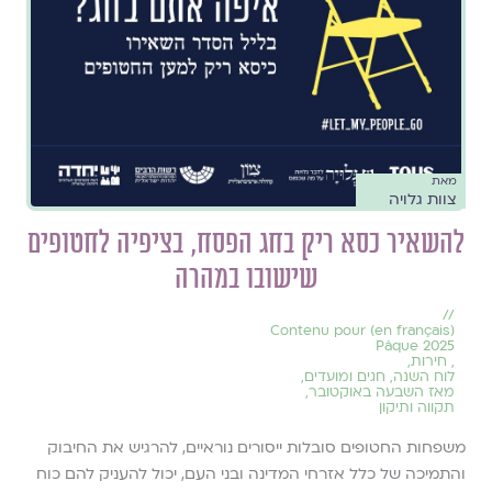
מאת
צוות גלויה
להשאיר כסא ריק בחג הפסח, בציפיה לחטופים
שישובו במהרה
//
(en français) Contenu pour
Pâque 2025
,
חירות
,
לוח השנה, חגים ומועדים
,
מאז השבעה באוקטובר
,
תקווה ותיקון
משפחות החטופים סובלות ייסורים נוראיים, להרגיש את החיבוק
והתמיכה של כלל אזרחי המדינה ובני העם, יכול להעניק להם כוח