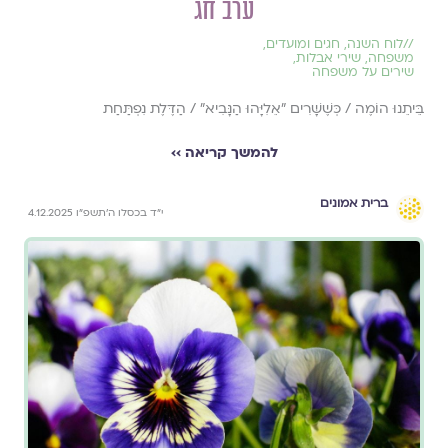
ערב חג
//
לוח השנה, חגים ומועדים
,
משפחה
,
שירי אבלות
,
שירים על משפחה
בֵּיתֵנוּ הוֹמֶה / כְּשֶׁשָּׁרִים "אֵלִיָּהוּ הַנָּבִיא" / הַדֶּלֶת נִפְתַּחַת
להמשך קריאה ››
ברית אמונים
י״ד בכסלו ה׳תשפ״ו 4.12.2025