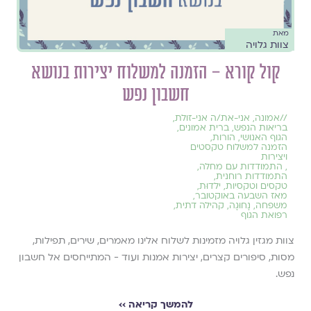
מאת
צוות גלויה
קול קורא – הזמנה למשלוח יצירות בנושא
חשבון נפש
//
אמונה
,
אני-את/ה אני-זולת
,
בריאות הנפש
,
ברית אמונים
,
הגוף האנושי
,
הורות
,
הזמנה למשלוח טקסטים
ויצירות
,
התמודדות עם מחלה
,
התמודדות רוחנית
,
טקסים וטקסיות
,
ילדוּת
,
מאז השבעה באוקטובר
,
משפחה
,
נָחוּגָה
,
קהילה דתית
,
רפואת הגוף
צוות מגזין גלויה מזמינות לשלוח אלינו מאמרים, שירים, תפילות,
מסות, סיפורים קצרים, יצירות אמנות ועוד - המתייחסים אל חשבון
נפש.
להמשך קריאה ››