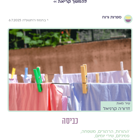
להמשך קריאה ››
ספרות ורוח
י׳ בתמוז ה׳תשפ״ה 6.7.2025
שיר מאת
דרורה קרניאל
כביסה
//
הורות
,
הרהורים
,
משפחה
,
פמיניזם
,
שירי יומיום
,