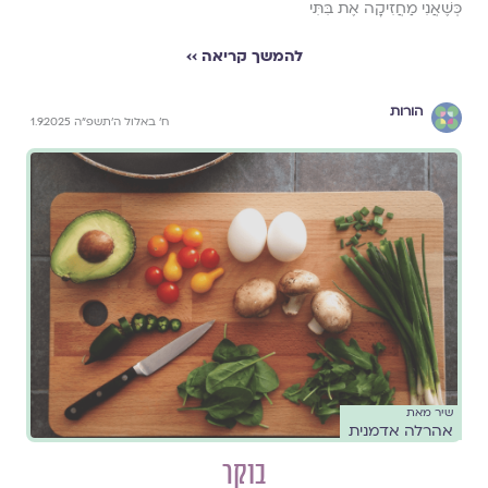
כְּשֶׁאֲנִי מַחֲזִיקָה אֶת בִּתִּי
להמשך קריאה ››
הורות
ח׳ באלול ה׳תשפ״ה 1.9.2025
שיר מאת
אהרלה אדמנית
בוקר