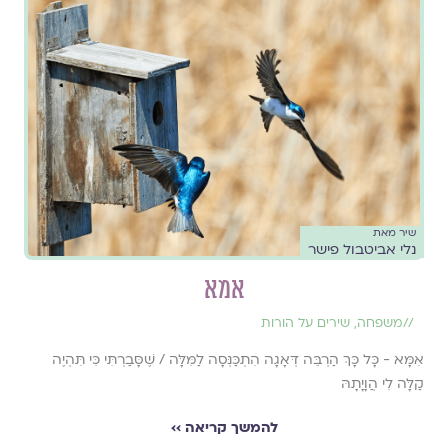
שיר מאת
נלי אביטבול פישר
אמא
//
משפחה
,
שירים על הורות
אִמָּא - כָּל כָּךְ הַרְבֵּה דְּאָגָה הִתְכַּנְּסָה לַמִּלָּה / שֶׁסָּבַרְתִּי כִּי תִּהְיֶה
קַלָּה לִי הֲוָיָתָהּ
להמשך קריאה ››