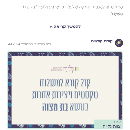
הָיִיתִי נָבוֹךְ לְהַחֲזִיק תְּמוּנָה שֶׁל יֶלֶד בֶּן אַרְבַּע וְלוֹמַר "זֶה הַדּוֹד
מְשֻׁלָּם".
להמשך קריאה ››
קולות קוראים
כ״ה באדר ב׳ התשפ״ד 4.4.2024
מאת
צוות גלויה