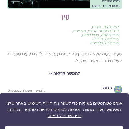
גלויה מארחת
חמוטל בר-יוסף
סיר
//
אימהות
,
הורות
,
חיים במרחב הביתי
,
משפחה
,
שירי אהבה
,
שירי יומיום
,
שירים על הורות
,
שירים על משפחה
מִטָּתִי הָיְתָה מְלֵאָה נִתְחֵי דָּגִים / רַכִּים וַאֲדֻמִּים וְלַדָּגִים עֵינַיִם מְטֻיָּחוֹת
/ שֶׁל תִּינוֹקוֹת בְּקִיר הַמִּגְדָּל.
להמשך קריאה ››
הורות
כ׳ בתשרי תשפ״ד 5.10.2023