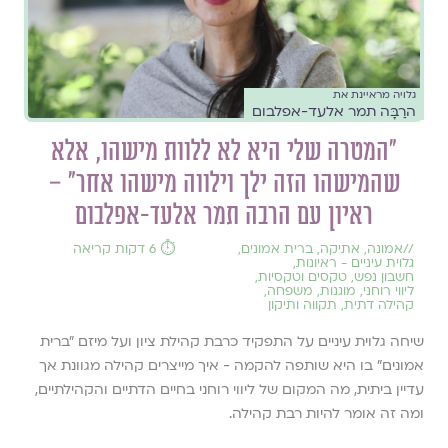
גלויה מראיינת את
הרַבָּה תמר אלעד-אפלבום
"המטרה שלי היא לא ללוות מישהו, אלא
שהמישהו הזה ילך וילווה מישהו אחר" –
ראיון עם הרבה תמר אלעד-אפלבום
//
אמונה
,
אתיקה
,
ברית אמונים
,
⏱️ 6 דקות קריאה
גלוית עיניים - ראיונות
,
חשבון נפש
,
טקסים וטקסיות
,
ליווי רוחני
,
מוגנות
,
משפחה
,
קהילה דתית
,
תקווה ותיקון
שיחה גלוית עיניים על התפקיד כרבת קהילת ציון ועל מיזם ״ברית
אמונים״ בו היא שותפה להקמה - איך מייצרים קהילה מגוונת אך
עדיין ביתית, מה המקום של ליווי רוחני בחיים הדתיים והקהילתיים,
ומה זה אומר להיות רבת קהילה.