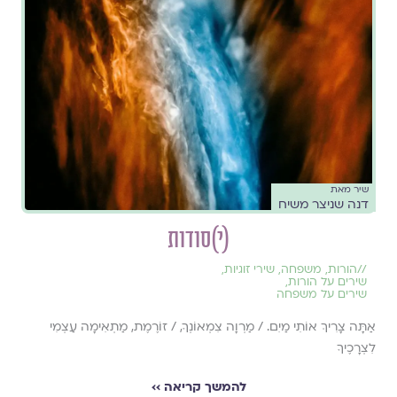
שיר מאת
דנה שניצר משיח
(י)סודות
//
הורות
,
משפחה
,
שירי זוגיות
,
שירים על הורות
,
שירים על משפחה
אַתָּה צָרִיךְ אוֹתִי מַיִם. / מַרְוָה צִמְאוֹנְךָ, / זוֹרֶמֶת, מַתְאִימָה עַצְמִי
לִצְרָכֶיךָ
להמשך קריאה ››