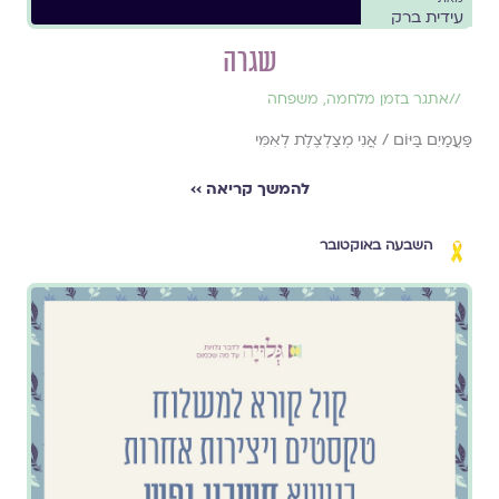
עידית ברק
שגרה
//
אתגר בזמן מלחמה
,
משפחה
פַּעֲמַיִם בַּיּוֹם / אֲנִי מְצַלְצֶלֶת לְאִמִּי
להמשך קריאה ››
השבעה באוקטובר