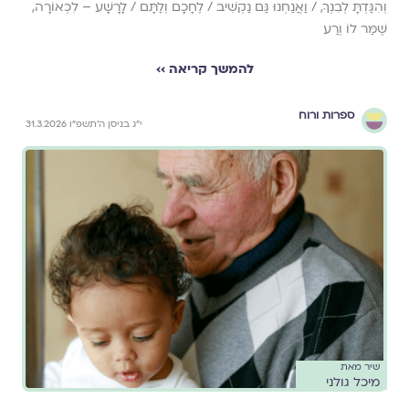
וְהִגַּדְתָּ לְבִנְךָ, / וַאֲנַחְנוּ גַּם נַקְשִׁיב / לֶחָכָם וְלַתָּם / לָרָשָׁע – לִכְאוֹרָה,
שֶׁמַּר לוֹ וְרַע
להמשך קריאה ››
ספרות ורוח
י״ג בניסן ה׳תשפ״ו 31.3.2026
שיר מאת
מיכל גולני