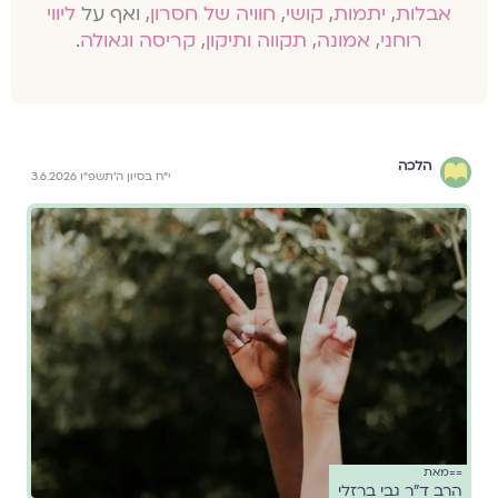
אבלות
,
יתמות
,
קושי
,
חוויה של חסרון
, ואף על
ליווי
רוחני
,
אמונה
,
תקווה ותיקון
,
קריסה וגאולה
.
הלכה
י״ח בסיון ה׳תשפ״ו 3.6.2026
==מאת
הרב ד״ר גבי ברזלי