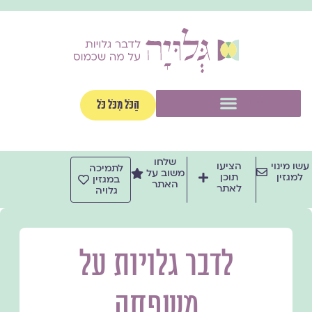
ילוג
תוכן
תפריט
הַכֹּל מִכֹּל כֹּל
שלחו
עשו מינוי
הציעו
לתמיכה
משוב על
למגזין
תוכן
במגזין
האתר
לאתר
גלויה
לדבר גלויות על
משפחה