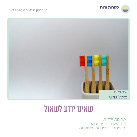
ספרות ורוח
י״ג בניסן ה׳תשפ״ו 31.3.2026
שיר מאת
מיכל גולני
שאינו יודע לשאול
//
חינוך
,
ילדוּת
,
לוח השנה, חגים ומועדים
,
משפחה
,
שירים על משפחה