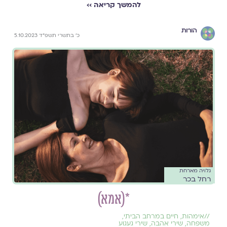
להמשך קריאה ››
הורות
כ׳ בתשרי תשפ״ד 5.10.2023
גלויה מארחת
רחל בכר
*(אמא)
//
אימהות
,
חיים במרחב הביתי
,
משפחה
,
שירי אהבה
,
שירי געגוע