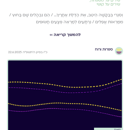
שירים על משפחה
,
שירים על קושי
וְסִגְרִי בְּבַקָּשָׁה הֵיטֵב, אֶת הַדֶּלֶת אַחֲרַיִךְ… / הֵם נִבְהָלִים שָׁם בַּחוּץ /
מִמַּרְאוֹת אֲפֵלִים / נִרְתָּעִים לְמַרְאֵה פְּצָעִים חֲשׂוּפִים
להמשך קריאה ››
ספרות ורוח
כ״ו בסיון ה׳תשפ״ה 22.6.2025
מאת