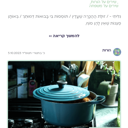
,
שירים על הורות
,
שירים על משפחה
גִּלִּיתִי - / זוּלַת הַהַכָּרָה שֶׁעֲדַיִן / תּוֹסְסוֹת בִּי בָּבוּאוֹת דְּמוּתֵךְ / בְּאוֹתָן
סְצֵנוֹת שֶׁאֵין לָהֶן סוֹף,
להמשך קריאה ››
הורות
כ׳ בתשרי תשפ״ד 5.10.2023