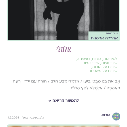
שיר מאת
אהרלה אדמנית
אלמלי
//
אבהות
,
הורות
,
משפחה
,
שירי זוגיות
,
שירי יומיום
,
שירים על הורות
,
שירים על משפחה
אָב אֶת בְּנוֹ מַבָּט יַבִּיעוּ / אִלְמָלֵי מַבַּע הַלֵּב / הוֹרֶה עִם יְלָדָיו יִרְעֶה
בְּאַהֲבָה / אִלְמָלֵא לַחַץ הַלּוּ"ז
להמשך קריאה ››
הורות
כ״ב בשבט תשפ״ד 1.2.2024