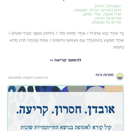
//
אבהות
,
הורות
,
חיים במרחב הביתי
,
משפחה
,
שירי אהבה
,
שירי יומיום
,
שירים על הורות
,
שירים על משפחה
כָּל אֶחָד יָצָא אַחֶרֶת / אֶחָד חָמוּץ מִדַּי / הַלִּימוֹן נִשְׁפַּךְ מִבְּלִי מֵשִׂים /
אֶחָד מֻפְצָץ בְּשׁוֹקוֹלָד עִם פִּצְפּוּצֵי נִחוּמִים / אַחַת שָׁכְחָה תִּיק מְלֵא
נְזִיפוֹת
להמשך קריאה ››
ספרות ורוח
ט״ז בסיון ה׳תשפ״ה 12.6.2025