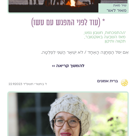
שיר מאת
מאיר לאור
* (עוד לפני המפגש עם עשו)
//
התפכחות
,
חשבון נפש
,
מאז השבעה באוקטובר
,
תקווה ותיקון
אִם יִפֹּל הַמַּחֲנֶה הָאֶחָד / לֹא יִשְׁאַר הַשֵּׁנִי לִפְלֵטָה.
להמשך קריאה ››
ברית אמונים
ז׳ בתשרי תשפ״ד 22.9.2023