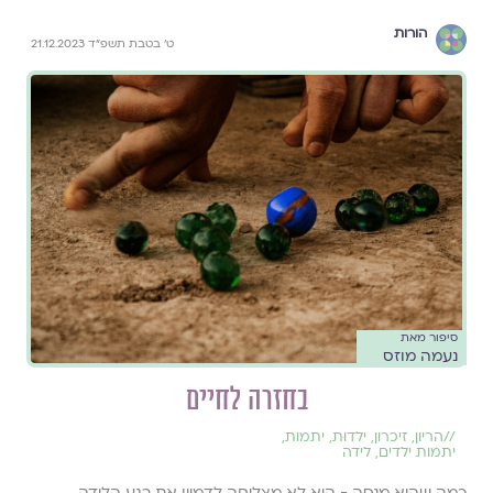
הורות
ט׳ בטבת תשפ״ד 21.12.2023
סיפור מאת
נעמה מוזס
בחזרה לחיים
//
הריון
,
זיכרון
,
ילדוּת
,
יתמות
,
יתמות ילדים
,
לידה
כמה שהיא מנסה - היא לא מצליחה לדמיין את רגע הלידה