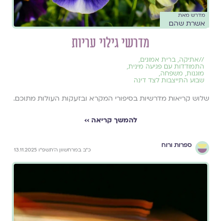
מדרש מאת
אשרת שהם
מדרשי גילוי עריות
//
אתיקה
,
ברית אמונים
,
התמודדות עם פגיעה מינית
,
מוגנות
,
משפחה
,
שבוע התייצבות לצד דינה
שלוש קריאות מדרשיות בסיפורי המקרא ובזעקות העולות מתוכם.
להמשך קריאה ››
ספרות ורוח
כ״ב במרחשוון ה׳תשפ״ו 13.11.2025