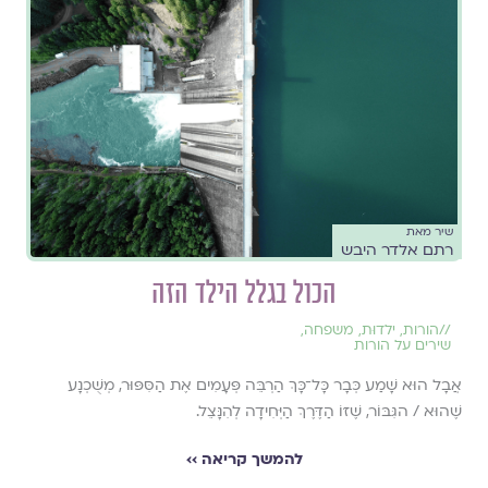
שיר מאת
רתם אלדר היבש
הכול בגלל הילד הזה
//
הורות
,
ילדוּת
,
משפחה
,
שירים על הורות
אֲבָל הוּא שָׁמַע כְּבָר כָּל־כָּךְ הַרְבֵּה פְּעָמִים אֶת הַסִּפּוּר, מְשֻׁכְנָע
שֶׁהוּא / הגִּבּוֹר, שֶׁזּוֹ הַדֶּרֶךְ הַיְּחִידָה לְהִנָּצֵל.
להמשך קריאה ››