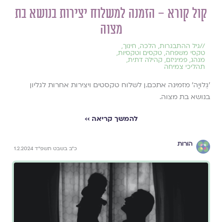
קול קורא – הזמנה למשלוח יצירות בנושא בת
מצוה
//
גיל ההתבגרות
,
הלכה
,
חינוך
,
טקסי משפחה
,
טקסים וטקסיות
,
מנהג
,
פמיניזם
,
קהילה דתית
,
תהליכי צמיחה
׳גְּלוּיָה׳ מזמינה אתכם.ן לשלוח טקסטים ויצירות אחרות לגליון
בנושא בת מצוה.
להמשך קריאה ››
הורות
כ״ב בשבט תשפ״ד 1.2.2024