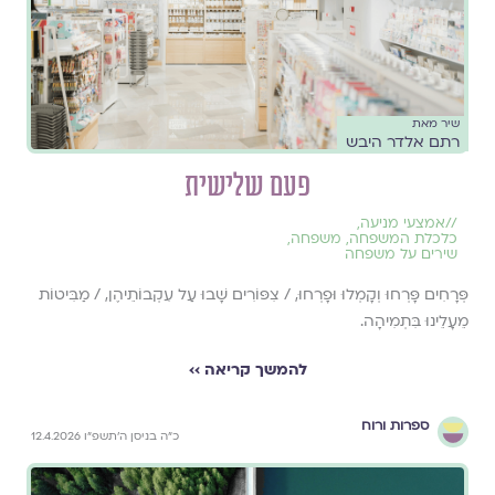
שיר מאת
רתם אלדר היבש
פעם שלישית
//
אמצעי מניעה
,
כלכלת המשפחה
,
משפחה
,
שירים על משפחה
פְּרָחִים פָּרְחוּ וְקָמְלוּ וּפָרְחוּ, / צִפּוֹרִים שָׁבוּ עַל עִקְבוֹתֵיהֶן, / מַבִּיטוֹת
מֵעָלֵינוּ בִּתְמִיהָה.
להמשך קריאה ››
ספרות ורוח
כ״ה בניסן ה׳תשפ״ו 12.4.2026