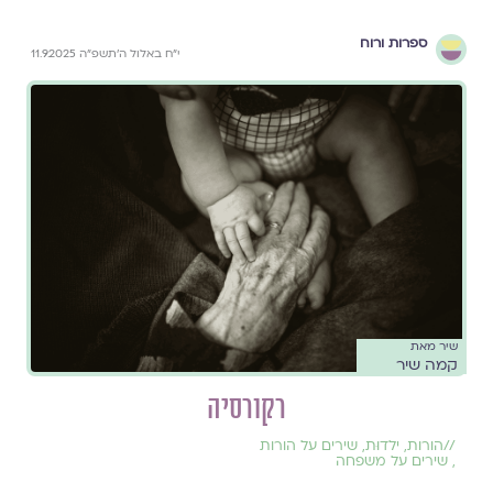
ספרות ורוח
י״ח באלול ה׳תשפ״ה 11.9.2025
שיר מאת
קמה שיר
רקורסיה
//
הורות
,
ילדוּת
,
שירים על הורות
,
שירים על משפחה