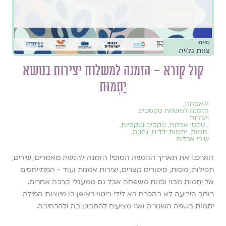
מאת
צוות גלויה
קול קורא – הזמנה למשלוח יצירות בנושא
יַתְמוּת
//
אבלות
,
הזמנה למשלוח טקסטים
ויצירות
,
טקסי אבלות
,
טקסים וטקסיות
,
יתמות
,
יתמות ילדים
,
נָחוּגָה
,
שירי אבלות
הארכנו את תאריך ההגשה הסופי! הזמנה להגשת מאמרים, שירים,
תפילות, מסות, סיפורים קצרים, יצירות אמנות ועוד - המתייחסים
אל יַתְמוּת מבני ובנות משפחה אבל גם ממעגלי קרבה אחרים.
רוחב היריעה לא בהכרח בא לידי ביטוי באופן בו מיוצגת המילה
יתמות בשפה השגורה ואנו מציעים להתבונן בה ולהרחיבה.