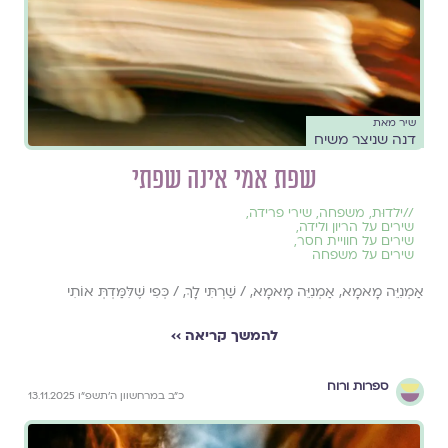
שיר מאת
דנה שניצר משיח
שפת אמי אינה שפתי
//
ילדוּת
,
משפחה
,
שירי פרידה
,
שירים על הריון ולידה
,
שירים על חוויית חסר
,
שירים על משפחה
אַמְנִיֵּה מָאמָא, אַמְנִיֵּה מָאמָא, / שַׁרְתִּי לָךְ, / כְּפִי שֶׁלִּמַּדְתְּ אוֹתִי
להמשך קריאה ››
ספרות ורוח
כ״ב במרחשוון ה׳תשפ״ו 13.11.2025