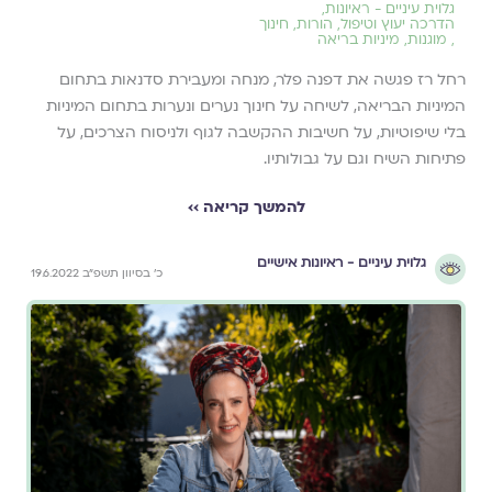
גלוית עיניים - ראיונות
,
הדרכה יעוץ וטיפול
,
הורות
,
חינוך
,
מוגנות
,
מיניות בריאה
רחל רז פגשה את דפנה פלר, מנחה ומעבירת סדנאות בתחום
המיניות הבריאה, לשיחה על חינוך נערים ונערות בתחום המיניות
בלי שיפוטיות, על חשיבות ההקשבה לגוף ולניסוח הצרכים, על
פתיחות השיח וגם על גבולותיו.
להמשך קריאה ››
גלוית עיניים - ראיונות אישיים
כ׳ בסיוון תשפ״ב 19.6.2022