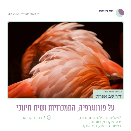
חיי מיניות
י"ג באב תש"ף 3.8.2020
גלויה מארחת
ד"ר יניב אפרתי
על פורנוגרפיה, התמכרויות ושיח חינוכי
//
אלימות
,
גיל ההתבגרות
,
⏱️ 5 דקות קריאה
ידע אקדמי
,
מוגנות
,
מיניות בריאה
,
סמנטיקה