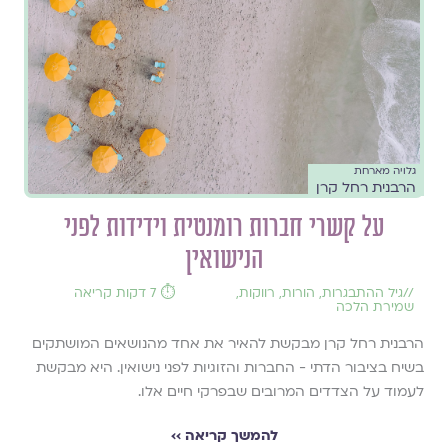
גלויה מארחת
הרבנית רחל קרן
על קשרי חברות רומנטית וידידות לפני
הנישואין
//
גיל ההתבגרות
,
הורות
,
רווקות
,
⏱️ 7 דקות קריאה
שמירת הלכה
הרבנית רחל קרן מבקשת להאיר את אחד מהנושאים המושתקים
בשיח בציבור הדתי - החברות והזוגיות לפני נישואין. היא מבקשת
לעמוד על הצדדים המרובים שבפרקי חיים אלו.
להמשך קריאה ››