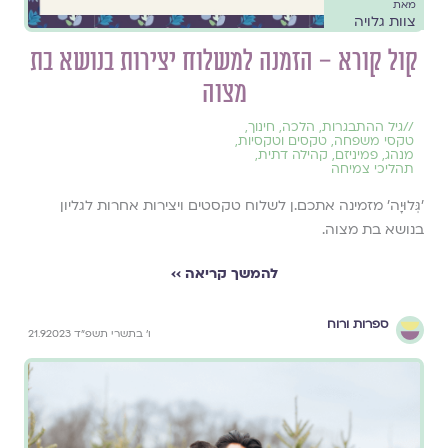
מאת
צוות גלויה
קול קורא – הזמנה למשלוח יצירות בנושא בת
מצוה
//
גיל ההתבגרות
,
הלכה
,
חינוך
,
טקסי משפחה
,
טקסים וטקסיות
,
מנהג
,
פמיניזם
,
קהילה דתית
,
תהליכי צמיחה
׳גְּלוּיָה׳ מזמינה אתכם.ן לשלוח טקסטים ויצירות אחרות לגליון
בנושא בת מצוה.
להמשך קריאה ››
ספרות ורוח
ו׳ בתשרי תשפ״ד 21.9.2023