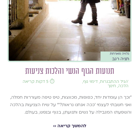
גלויה מארחת
תניה רגב
תנועות הגוף הנשי והלכות צניעות
//
גיל ההתבגרות
,
דימוי גוף
,
⏱️ 5 דקות קריאה
הלכה
,
חינוך
"וכך הן עומדות יחד, כפופות, מכווצות, טיפ טיפה מעוררות חמלה,
ואני חשבתי לעצמי 'ככה אנחנו נראות?'" על שיח הצניעות בהלכה
והשפעתו המגבילה על נשים ותנועתן, בגוף ובנפש, בעולם.
להמשך קריאה ››