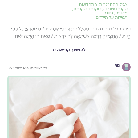
//
גיל ההתבגרות
,
התחדשות
,
טקסי משפחה
,
טקסים וטקסיות
,
מסורת
,
נָחוּגָה
,
תפילות על הילדים
פיוט הלל לבת מצווה: מְהֻלָּל שִׁמְךָ בְּפִי אִמָּהוֹת / כְּמוֹהֶן אֲיַחֵל בִּתִּי
הֱיוֹת / הֲתַצְלִיחַ דַּרְכָּהּ אֶשְׁתָּאֶה לָהּ לִרְאוֹת / מֵאֵת ה' הָיְתָה זֹאת
להמשך קריאה ››
גוף
י"ז באייר תשפ"א 29.4.2021