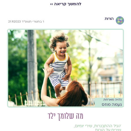
להמשך קריאה ››
הורות
ו׳ בתשרי תשפ״ד 21.9.2023
גלויה מארחת
נעמה מוזס
מה שלומך ילד
//
גיל ההתבגרות
,
שירי יומיום
,
שירים על הורות
,