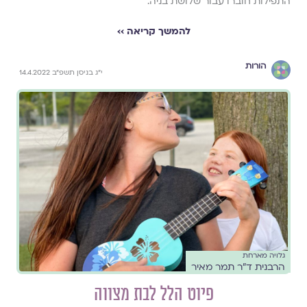
התפילות חוברו עבור שלושת בניה.
להמשך קריאה ››
הורות
י״ג בניסן תשפ״ב 14.4.2022
גלויה מארחת
הרבנית ד״ר תמר מאיר
פיוט הלל לבת מצווה