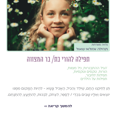
גלויה מארחת
תהילה אזולאי שאול
תפילה להורי בת/ בר המצווה
//
גיל ההתבגרות
,
גיל מצוות
,
הורות
,
טקסים וטקסיות
,
תפילות לחיבור
,
תפילות על הילדים
תֵּן לְחֵיקֵנוּ הַחַם, שֶׁיִּלֵּד וְהֵכִיל, הֶאֱכִיל וְנָשָׂא - לִהְיוֹת הַמָּקוֹם מִמֶּנּוּ
יוֹצְאִים וְאֵלָיו שָׁבִים בִּכְדֵי / לְסַפֵּר, לִצְחֹק, לִבְכּוֹת, לְהִתְיַעֵץ, לְהִתְנַחֵם.
להמשך קריאה ››