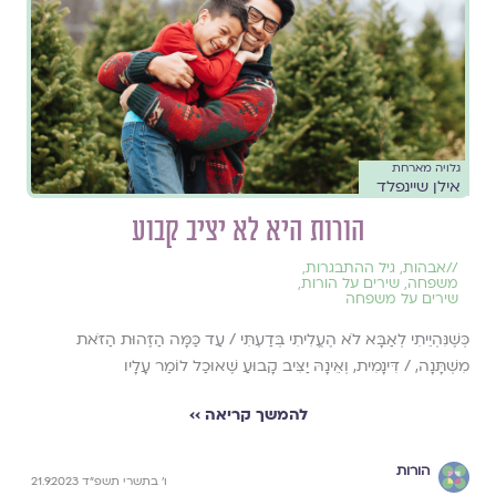
גלויה מארחת
אילן שיינפלד
הורות היא לא יציב קבוע
//
אבהות
,
גיל ההתבגרות
,
משפחה
,
שירים על הורות
,
שירים על משפחה
כְּשֶׁנִּהְיֵיתִי לְאַבָּא לֹא הֶעֱלִיתִי בְּדַעְתִּי / עַד כַּמָּה הַזֶּהוּת הַזֹּאת
מִשְׁתָּנָה, / דִּינָמִית, וְאֵינָהּ יַצִּיב קָבוּעַ שֶׁאוּכַל לוֹמַר עָלָיו
להמשך קריאה ››
הורות
ו׳ בתשרי תשפ״ד 21.9.2023