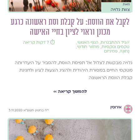
מאת
צוות גלויה
לקבל את הווסת: על קבלת וסת ראשונה כרגע
מכונן וראוי לציון בחיי האישה
//
גיל ההתבגרות
,
הגוף האנושי
,
⏱️ 7 דקות קריאה
טקסים וטקסיות
,
מחזור חודשי
,
נָחוּגָה
,
פמיניזם
גלויה מבקשת לצלול אל תפיסת הווסת, להסביר על היעדרותה
מטקסי החיים במסורת היהודית ולהציג הצעות לציון ולחגיגת
קבלת הווסת הראשונה
להמשך קריאה ››
אירוסין
י״ח בחשון תשפ״א 5.11.2020