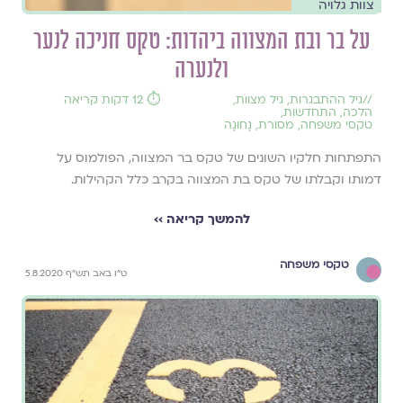
צוות גלויה
על בר ובת המצווה ביהדות: טקס חניכה לנער
ולנערה
//
גיל ההתבגרות
,
גיל מצוות
,
⏱️ 12 דקות קריאה
הלכה
,
התחדשות
,
טקסי משפחה
,
מסורת
,
נָחוּגָה
התפתחות חלקיו השונים של טקס בר המצווה, הפולמוס על
דמותו וקבלתו של טקס בת המצווה בקרב כלל הקהילות.
להמשך קריאה ››
טקסי משפחה
ט"ו באב תש"ף 5.8.2020