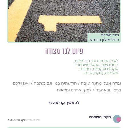
גלויה מארחת
רחל אילון כוכבא
פיוט לבר מצווה
//
גיל ההתבגרות
,
גיל מצוות
,
התחדשות
,
טקסי משפחה
,
טקסים וטקסיות
,
מסורת
,
משפחה
,
נָחוּגָה
,
שבת
גְּנוּזׇה אֶצְלִי מַתָּנָה טוֹבׇה / הוֹדַעְתִּיהׇ בַמׇּן וְגַם נִכְתְּבׇה / וְאַנְחׅילְכֶם
בְּרָצוֹן וּבְאַהֲבׇה / לְמַעַן אַרַאֶנּוּ נִפְלׇאוֹת
להמשך קריאה ››
טקסי משפחה
ט"ו באב תש"ף 5.8.2020