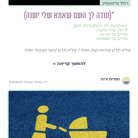
רחל גרינשטיין
*(תודה לך השם שאמא שלי ישנה)
//
אימהות
,
גיל ההתבגרות
,
חינוך
,
ילדוּת
,
שירי אהבה
,
שירים על הורות
,
שירים על משפחה
שֶׁלֹּא תֵּדַע שֶׁהוּא נִשֵּׁק אוֹתִי / שֶׁלֹּא תֵּדַע שֶׁאֲנִי נִשַּׁקְתִּי אוֹתוֹ
להמשך קריאה ››
ספרות ורוח
י״ד באלול תשפ״ג 31.8.2023