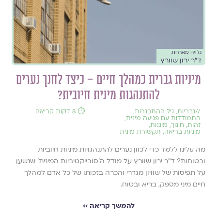
גלויה מארחת
ד"ר ירון שוורץ
מיניות גברית כמהלך חיים – כיצד לחנך נערים
להתנהגות מינית חיובית?
//
גבריות
,
גיל ההתבגרות
,
⏱️ 8 דקות קריאה
התמודדות עם פגיעה מינית
,
זהות
,
חינוך
,
מוגנות
,
מיניות בריאה
,
תקשורת מינית
מה עלינו ללמד כדי לכוון נערים להתנהגויות מיניות חיוביות
ובטוחות? ד"ר ירון שוורץ על מודל ה'סובייקטיביות המינית' שנשען
על תפיסות של שוויון מגדרי והכרה בזכותו של כל אדם למהלך
חיים מיני מספק, בריא ובטוח.
להמשך קריאה ››