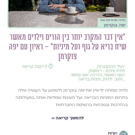
גלויה מראיינת את
יפה צוקרמן
״אין דבר המקרב יותר בין הורים וילדים מאשר
שיח בריא על גוף ועל מיניות״ – ראיון עם יפה
צוקרמן
//
גיל ההתבגרות
,
⏱️ 5 דקות קריאה
גלוית עיניים - ראיונות
,
הגוף האנושי
,
הדרכה יעוץ וטיפול
,
חינוך
,
ילדוּת
,
מיניות בריאה
גלויה שמחה לראיין את יפה צוקרמן ולשמוע על העשיה שלה
בתחום המיניות הבריאה ועל תובנות שמלוות אותה בפעילותה
בהדרכות ובנוכחות ברשתות החברתיות
להמשך קריאה ››
הורות