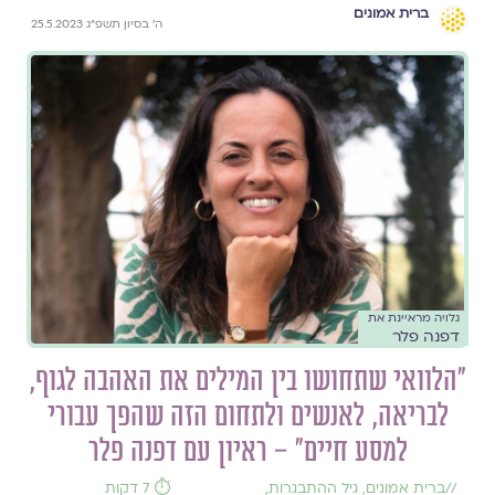
ברית אמונים
ה׳ בסיון תשפ״ג 25.5.2023
גלויה מראיינת את
דפנה פלר
"הלוואי שתחושו בין המילים את האהבה לגוף,
לבריאה, לאנשים ולתחום הזה שהפך עבורי
למסע חיים" – ראיון עם דפנה פלר
//
ברית אמונים
,
גיל ההתבגרות
,
⏱️ 7 דקות