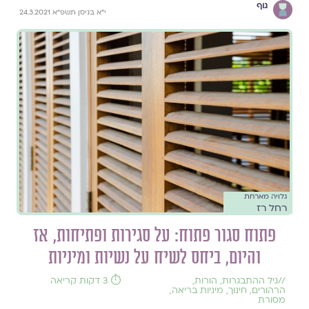
גוף
י"א בניסן תשפ"א 24.3.2021
גלויה מארחת
רחל רז
פתוח סגור פתוח: על סגירות ופתיחות, אז
והיום, ביחס לשיח על נשיות ומיניות
//
גיל ההתבגרות
,
הורות
,
⏱️ 3 דקות קריאה
הרהורים
,
חינוך
,
מיניות בריאה
,
מסורת