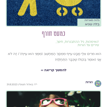
גלויה מארחת
בלה שגיא
כמעט חורף
//
אימהות
,
גיל ההתבגרות
,
חינוך
,
שירים על הורות
הוּא מרִים אֵלַי מַבָּט עייף מִמְסַךְ הַמְּחַשֵּׁב (מִמֶּנִּי הוּא עייף) / זֶה לֹא
אֲנִי (אוֹמֵר בְּקוֹלוֹ שֶׁכְּבָר הִתְחַלֵּף)
להמשך קריאה ››
הורות
י״ד באלול תשפ״ג 31.8.2023