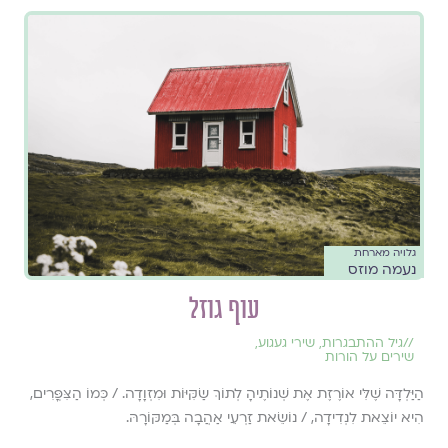
גלויה מארחת
נעמה מוזס
עוף גוזל
//
גיל ההתבגרות
,
שירי געגוע
,
שירים על הורות
הַיַּלְדָּה שֶׁלִּי אוֹרֶזֶת אֶת שְׁנוֹתֶיהָ לְתוֹךְ שַׂקִּיּוֹת וּמִזְוָדָה. / כְּמוֹ הַצִּפֳּרִים,
הִיא יוֹצֵאת לִנְדִידָה, / נוֹשֵׂאת זַרְעֵי אַהֲבָה בְּמַקּוֹרָהּ.