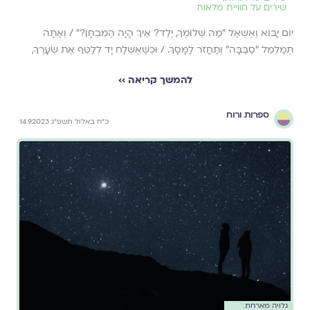
שירים על חוויית מלאות
יוֹם יָבוֹא וְאֶשְׁאַל "מַה שְּׁלוֹמְךָ, יֶלֶד? אֵיךְ הָיָה הַמִּבְחָן?" / וְאַתָּה
תְּמַלְמֵל "סַבַּבָּה" וְתַחֲזֹר לַמָּסָךְ. / וּכְשֶׁאֶשְׁלַח יָד לְלַטֵּף אֶת שְׂעָרְךָ,
להמשך קריאה ››
ספרות ורוח
כ״ח באלול תשפ״ג 14.9.2023
גלויה מארחת