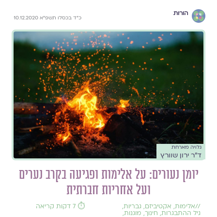
הורות
כ"ד בכסלו תשפ"א 10.12.2020
גלויה מארחת
ד"ר ירון שוורץ
יומן נעורים: על אלימות ופגיעה בקרב נערים
ועל אחריות חברתית
//
אלימות
,
אקטיביזם
,
גבריות
,
⏱️ 7 דקות קריאה
גיל ההתבגרות
,
חינוך
,
מוגנות
,