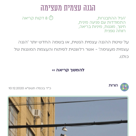
הגנה עצמית מעצימה
//
גיל ההתבגרות
,
⏱️ 8 דקות קריאה
התמודדות עם פגיעה מינית
,
חינוך
,
מוגנות
,
מיניות בריאה
,
רווחה גופנית
על שיטת ההגנה עצמית הנשית, או בשמה החדש יותר 'הגנה
עצמית מעצימה' - אשר רלוונטית לפיתוח והעצמת המוגנות של
כולנו.
להמשך קריאה ››
הורות
כ"ד בכסלו תשפ"א 10.12.2020