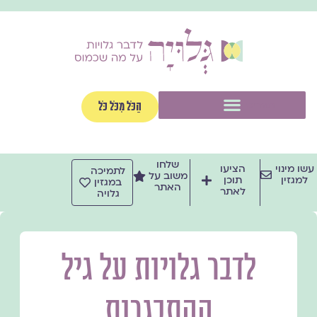
ילוג
תוכן
תפריט
הַכֹּל מִכֹּל כֹּל
שלחו
עשו מינוי
הציעו
לתמיכה
משוב על
למגזין
תוכן
במגזין
האתר
לאתר
גלויה
לדבר גלויות על גיל
ההתבגרות