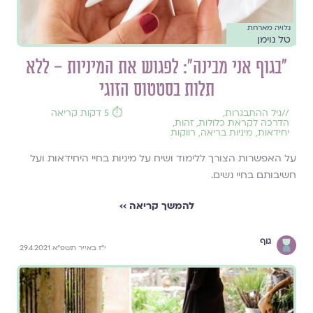
גלויה מארחת
טל נוימן
"בגוף אני מבינה": לפגוש את המיניות – ללא
תלות בסטטוס הזוגי
//
גיל ההתבגרות
,
⏱️ 5 דקות קריאה
הדרכה לקראת כלולות
,
זהות
,
יחידאות
,
מיניות בריאה
,
רווקות
על האפשרות הצורך ללימוד ושיח על מיניות בחיי היחידאות ועל
חשיבותם בחיי נשים.
להמשך קריאה ››
גוף
י"ז באייר תשפ"א 29.4.2021