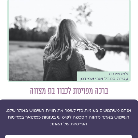
גלויה מארחת
עטרה סנובל ואבי שמידמן
ברכה מפויטת לכבוד בת מצווה
//
גיל ההתבגרות
,
גיל מצוות
,
טקסי משפחה
,
נָחוּגָה
,
פמיניזם
הצעה לפיוט עבור בת המצווה המדגיש את הערכים היהודים
שההורים מבקשים לברך בהם את בתם
להמשך קריאה ››