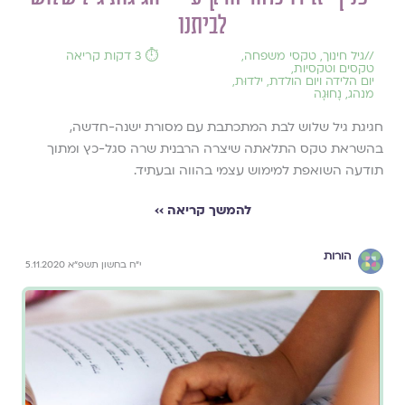
לביתנו
//
גיל חינוך
,
טקסי משפחה
,
⏱️ 3 דקות קריאה
טקסים וטקסיות
,
יום הלידה ויום הולדת
,
ילדוּת
,
מנהג
,
נָחוּגָה
חגיגת גיל שלוש לבת המתכתבת עם מסורת ישנה-חדשה,
בהשראת טקס התלאתה שיצרה הרבנית שרה סגל-כץ ומתוך
תודעה השואפת למימוש עצמי בהווה ובעתיד.
להמשך קריאה ››
הורות
י"ח בחשון תשפ"א 5.11.2020