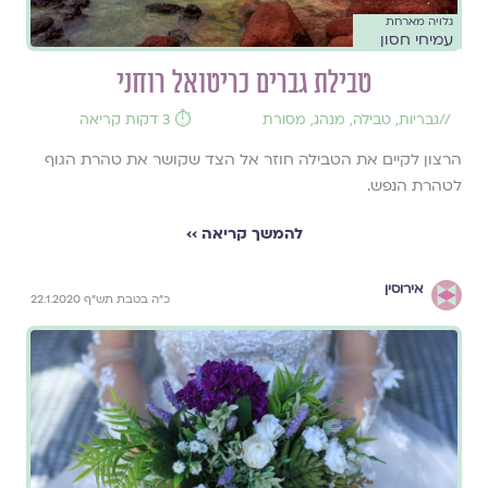
גלויה מארחת
עמיחי חסון
טבילת גברים כריטואל רוחני
//
גבריות
,
טבילה
,
מנהג
,
מסורת
⏱️ 3 דקות קריאה
הרצון לקיים את הטבילה חוזר אל הצד שקושר את טהרת הגוף
לטהרת הנפש.
להמשך קריאה ››
אירוסין
כ"ה בטבת תש"ף 22.1.2020