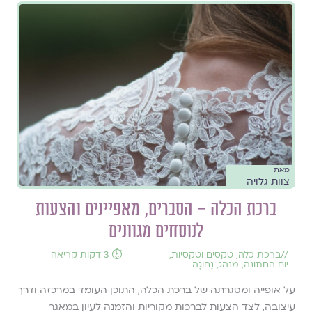
מאת
צוות גלויה
ברכת הכלה – הסברים, מאפיינים והצעות
לנוסחים מגוונים
//
ברכת כלה
,
טקסים וטקסיות
,
⏱️ 3 דקות קריאה
יום החתונה
,
מנהג
,
נָחוּגָה
על אופייה ומסגרתה של ברכת הכלה, התוכן העומד במרכזה ודרך
עיצובה, לצד הצעות לברכות מקוריות והזמנה לעיון במאגר