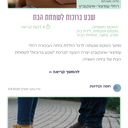
גלויה מארחת
רחלי עמיצור-איצקוביץ
שבע ברוכות לשמחת הבת
//
טקסי משפחה
,
⏱️ 4 דקות קריאה
טקסים וטקסיות
,
לידת בת
,
מנהג
,
נָחוּגָה
,
שמחת הבת
מתוך הטקס שבנתה לרגל הולדת ביתה הבכורה רחלי
עמיצור-איצקוביץ יצרה הצעה לברכת "שבע ברוכות" לשמחת
הבת של ביתה השנייה.
להמשך קריאה ››
חופה וקידושין
ט"ו באב תש"ף 5.8.2020