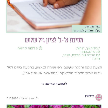
גלויה מארחת
עו"ד שירה לב-ציון
מסיבת א'-ב' לציון גיל שלוש
//
גיל חינוך
,
הורות
,
⏱️ 3 דקות קריאה
טקסי משפחה
,
יום הלידה ויום הולדת
,
מנהג
,
נָחוּגָה
הצעת טקס וחגיגה שעיצבו רפי ושירה לב-ציון, בהגיעה ביתם לגיל
שלוש מתוך הדהוד החלאקה ובהתאמה אישית לאירוע
להמשך קריאה ››
אירוסין
כ׳ בתשרי תשפ״א 8.10.2020