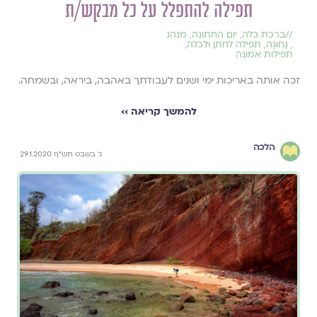
תפילה להתפלל על כל מבקש/ת
//
ברכת כלה
,
יום החתונה
,
מנהג
,
נָחוּגָה
,
תפילה לחתן ולכלה
,
תפילות אמונה
זכה אותה באריכות ימי ושנים לעבודתך באהבה, ביראה, ובשמחה.
להמשך קריאה ››
הלכה
ג' בשבט תש"ף 29.1.2020