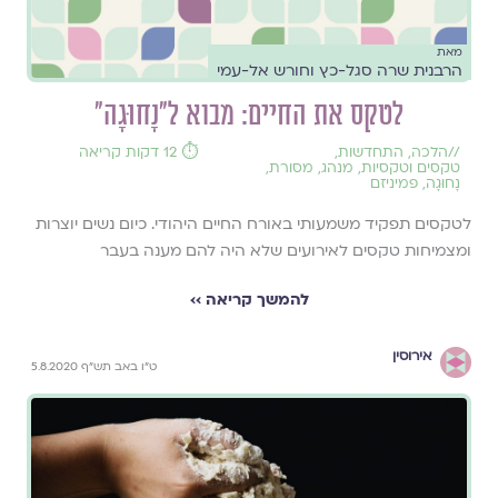
מאת
הרבנית שרה סגל-כץ וחורש אל-עמי
לטקס את החיים: מבוא ל"נָחוּגָה"
//
הלכה
,
התחדשות
,
⏱️ 12 דקות קריאה
טקסים וטקסיות
,
מנהג
,
מסורת
,
נָחוּגָה
,
פמיניזם
לטקסים תפקיד משמעותי באורח החיים היהודי. כיום נשים יוצרות
ומצמיחות טקסים לאירועים שלא היה להם מענה בעבר
להמשך קריאה ››
אירוסין
ט"ו באב תש"ף 5.8.2020