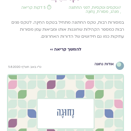
//
טקסים וטקסיות
,
לפני החתונה
⏱️ 5 דקות קריאה
,
מנהג
,
מסורת
,
נָחוּגָה
במסורות רבות, טקס החתונה מתחיל בטקס החִינָה. לטקס פנים
רבות כמספר הקהילות שחוגגות אותו ומביאות עמן מסורות
עתיקות כמו גם חידושים של הדורות האחרונים.
להמשך קריאה ››
אודות נחוגה
ט"ו באב תש"ף 5.8.2020