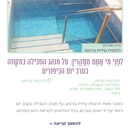
גלויה מארחת
הרבנית עידית ברטוב
לִפְנֵי מִי אַתֶּם מִטַּהֲרִין: על מנהג הטבילה במקווה
בערב יום הכיפורים
//
הלכות טבילה
,
⏱️ 4 דקות קריאה
המדריכה לטובלת
,
טבילה
,
לוח השנה, חגים ומועדים
,
מנהג
,
נָחוּגָה
הסבר מאת הרבנית עידית ברטוב על מנהג הטבילה בערב יום
כיפור על ידי נשים וגברים, בכל הגילאים, לקראת היום הקדוש.
להמשך קריאה ››