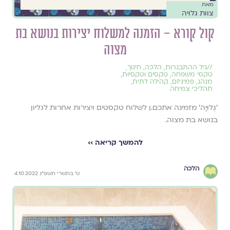
מאת
צוות גלויה
קול קורא – הזמנה למשלוח יצירות בנושא בת
מצוה
//
גיל ההתבגרות
,
הלכה
,
חינוך
,
טקסי משפחה
,
טקסים וטקסיות
,
מנהג
,
פמיניזם
,
קהילה דתית
,
תהליכי צמיחה
׳גְּלוּיָה׳ מזמינה אתכם.ן לשלוח טקסטים ויצירות אחרות לגליון
בנושא בת מצוה.
להמשך קריאה ››
הלכה
ט׳ בתשרי תשפ״ג 4.10.2022