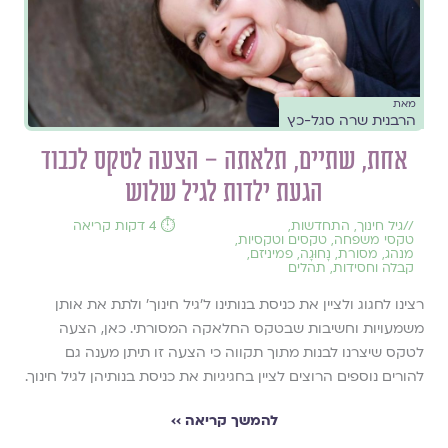
מאת
הרבנית שרה סגל-כץ
אחת, שתיים, תלאתה – הצעה לטקס לכבוד
הגעת ילדות לגיל שלוש
//
גיל חינוך
,
התחדשות
,
⏱️ 4 דקות קריאה
טקסי משפחה
,
טקסים וטקסיות
,
מנהג
,
מסורת
,
נָחוּגָה
,
פמיניזם
,
קבלה וחסידות
,
תהלים
רצינו לחגוג ולציין את כניסת בנותינו ל'גיל חינוך' ולתת את אותן
משמעויות וחשיבות שבטקס החלאקה המסורתי. כאן, הצעה
לטקס שיצרנו לבנות מתוך תקווה כי הצעה זו תיתן מענה גם
להורים נוספים הרוצים לציין בחגיגיות את כניסת בנותיהן לגיל חינוך.
להמשך קריאה ››