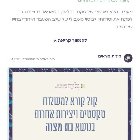
נָחוּגָה
,
קבלה וחסידות
,
תהלים
מעמדו הלא־פורמלי של טקס החלאקה מאפשר לרוצים בכך
לפתח את יסודותיו לביטוי סימבולי של שלב המעבר הייחודי בחייו
של הילד.
להמשך קריאה ››
קולות קוראים
כ״ה באדר ב׳ התשפ״ד 4.4.2024