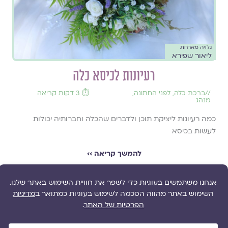
גלויה מארחת
ליאור שפירא
רעיונות לכיסא כלה
//
ברכת כלה
,
לפני החתונה
,
⏱️ 3 דקות קריאה
מנהג
כמה רעיונות ליציקת תוכן ולדברים שהכלה וחברותיה יכולות
לעשות בכיסא
להמשך קריאה ››
אירוסין
ט' בטבת תש"ף 6.1.2020