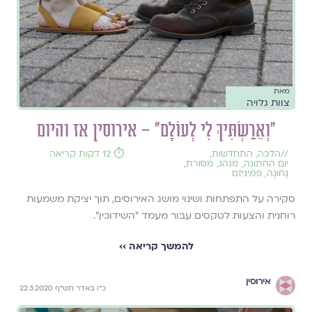
מאת
צוות גלויה
"וְאֵרַשְׂתִּיךְ לִי לְעוֹלָם" – אירוסין אז והיום
//
הלכה
,
התחדשות
,
⏱️ 12 דקות קריאה
יום החתונה
,
מנהג
,
מסורת
,
נָחוּגָה
,
פמיניזם
סקירה על התפתחות ושינוי מושג האירוסים, תוך יציקת משמעות
רוחנית והצעות לטקסים עבור מעמד "השידוכין".
להמשך קריאה ››
אירוסין
כ"ו באדר תש"ף 22.3.2020