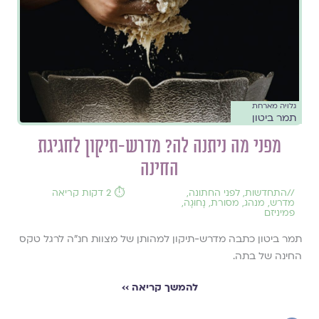
גלויה מארחת
תמר ביטון
מפני מה ניתנה לה? מדרש-תיקון לחגיגת
החינה
//
התחדשות
,
לפני החתונה
,
⏱️ 2 דקות קריאה
מדרש
,
מנהג
,
מסורת
,
נָחוּגָה
,
פמיניזם
תמר ביטון כתבה מדרש-תיקון למהותן של מצוות חנ"ה לרגל טקס
החינה של בתה.
להמשך קריאה ››