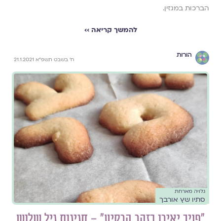
הברכות במגזין.
להמשך קריאה ››
הורות
ח' בשבט תשפ"א 21.1.2021
גלויה מארחת
סתיו שץ אורבך
"פניך יאירו כזהר הרקיע" – חגיגות גיל שלוש