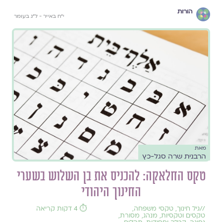
הורות
י״ח באייר - ל״ג בעומר
מאת
הרבנית שרה סגל-כץ
טקס החלאקה: להכניס את בן השלוש בשערי
החינוך היהודי
//
גיל חינוך
,
טקסי משפחה
,
⏱️ 4 דקות קריאה
טקסים וטקסיות
,
מנהג
,
מסורת
,