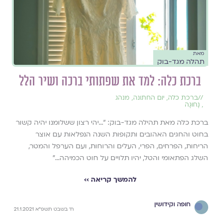
מאת
תהלה מגד-בוק
ברכת כלה: למד את שפתותי ברכה ושיר הלל
//
ברכת כלה
,
יום החתונה
,
מנהג
,
נָחוּגָה
ברכת כלה מאת תהילה מגד-בוק: ״...יהי רצון ששלומנו יהיה קשור
בחוט והחגים האהובים ותקופות השנה הנפלאות עם אוצר
הריחות, הפרחים, הפרי, העלים והרוחות, ועם הערפל והמטר,
השלג הפתאומי והטל, יהיו תלויים על חוט הכמיהה...״
להמשך קריאה ››
חופה וקידושין
ח׳ בשבט תשפ״א 21.1.2021