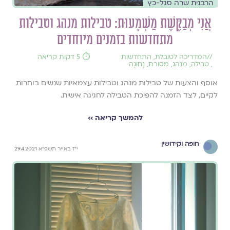
הרבנית שרה סגל-כץ
אֲנִי מְבַקֶּשֶׁת מַשְׁמָעוּת: טבילות מנהג וטבילות
מתחדשות בזמנים מיוחדים
//
המדריכה לטובלת
,
התחדשות
⏱️ 5 דקות קריאה
,
טבילה
,
מנהג
,
מסורת
,
נָחוּגָה
אוסף והצעות של טבילות מנהג וטבילות עצמאיות שנשים בוחרות
לקיים, לצד הזמנה להפיכת הטבילה לחגיגה אישית.
להמשך קריאה ››
חופה וקידושין
י"ז באייר תשפ"א 29.4.2021