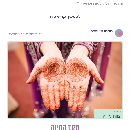
ותהיה כולה לשם שמיים...״
להמשך קריאה ››
טקסי משפחה
י"ד באלול תש"ף 3.9.2020
מאת
צוות גלויה
טקס החִינָה