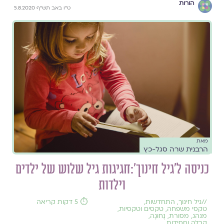
הורות
ט"ו באב תש"ף 5.8.2020
מאת
הרבנית שרה סגל-כץ
כניסה ל'גיל חינוך':חגיגות גיל שלוש של ילדים
וילדות
//
גיל חינוך
,
התחדשות
,
⏱️ 5 דקות קריאה
טקסי משפחה
,
טקסים וטקסיות
,
מנהג
,
מסורת
,
נָחוּגָה
,
קבלה וחסידות