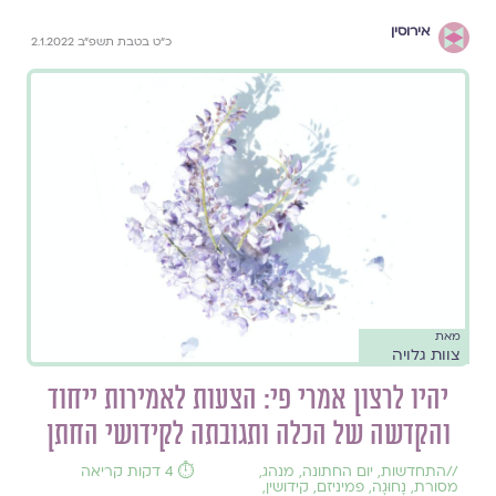
אירוסין
כ"ט בטבת תשפ"ב 2.1.2022
מאת
צוות גלויה
יהיו לרצון אמרי פי: הצעות לאמירות ייחוד
והקדשה של הכלה ותגובתה לקידושי החתן
//
התחדשות
,
יום החתונה
,
מנהג
,
⏱️ 4 דקות קריאה
מסורת
,
נָחוּגָה
,
פמיניזם
,
קידושין
,