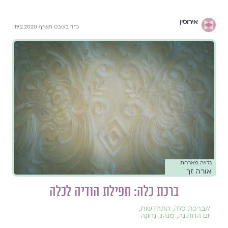
אירוסין
כ"ד בשבט תש"ף 19.2.2020
גלויה מארחת
אורה זך
ברכת כלה: תפילת הודיה לכלה
//
ברכת כלה
,
התחדשות
,
יום החתונה
,
מנהג
,
נָחוּגָה