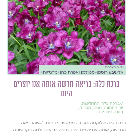
גלויה מארחת
אלישבע רוסמן-סטולמן ואפרת כהן (מרגליות)
ברכת כלה: בריאה חדשה אותה אנו יוצרים
היום
//
ברכת כלה
,
התחדשות
,
יום החתונה
,
מנהג
,
מסורת
,
נָחוּגָה
,
פמיניזם
ברכת כלה שלוקטה ונערכה ממספר מקורות: ״...שהבריאה
החדשה, אותה אנו יוצרים היום, תהיה בריאה שלמה בקדושתה