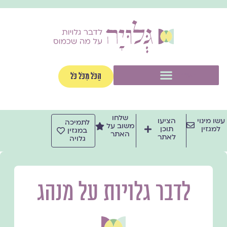
ילוג
תוכן
תפריט
הַכֹּל מִכֹּל כֹּל
שלחו
עשו מינוי
הציעו
לתמיכה
משוב על
למגזין
תוכן
במגזין
האתר
לאתר
גלויה
לדבר גלויות על מנהג