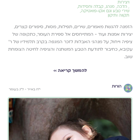
ויצירות
,
הלכה
,
מנהג
,
קבלה וחסידות
,
שירי טבע וגם אקו-פואטיקה
,
תקווה ותיקון
הזמנה להגשת מאמרים, שירים, תפילות, מסות, סיפורים קצרים,
יצירות אמנות ועוד - המתייחסים אל ספירת העומר, כתקופה של
ציפיה וייחול, על מנהגי האבלות לזכר המגפה בקרב תלמידיו של ר׳
עקיבא, כחיבור לתודעת הטבע המשתנה והציפיה לחיטה הצומחת
שוב.
להמשך קריאה ››
הורות
י״ח באייר - ל״ג בעומר